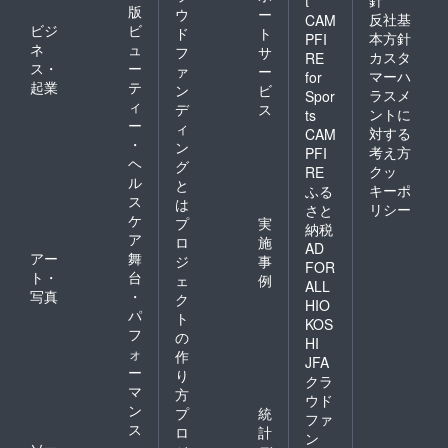
針
t
版
ウ
ー
反社基
CAM
ビジ
ビ
ド
ト
本方針
PFI
ネ
ュ
フ
サ
カスタ
RE
ス・
ー
ァ
ー
マーハ
for
起業
テ
ン
ビ
ラスメ
Spor
ィ
デ
ス
ントに
ts
ー
ィ
対する
CAM
・
ン
考え方
PFI
ヘ
グ
クッ
RE
ル
と
キーポ
ふる
ス
は
リシー
さと
ケ
プ
実
納税
ア
ロ
施
AD
アー
舞
ジ
事
FOR
ト・
台
ェ
例
ALL
写真
・
ク
HIO
パ
ト
KOS
フ
の
HI
ォ
作
JFA
ー
り
クラ
マ
方
ウド
ン
プ
統
ファ
ス
ロ
計
ン