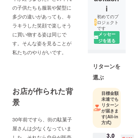
i
の子供たちも服装や髪型に
多少の違いがあっても、キ
初めてのプ
ロジェクト
ラキラした笑顔で楽しそう
です
に買い物する姿は同じで
メッセー
ジを送る
す。そんな姿を見ることが
私たちのやりがいです。
リターンを
選ぶ
お店が作られた背
目標金額
未達でも
景
リターン
が届きま
す
(All-in
30年前ですら、街の駄菓子
方式)
屋さんは少なくなっていま
3,0
した。それなら自分が販売