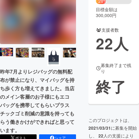
28%
目標金額は
まちづくり・地域活性化
300,000円
支援者数
CAMPFIRE for Social Good
CAMPFIRE Creation
22
人
CAMPFIREふるさと納税
machi-ya
コミュニティ
募集終了まで残
り
昨年7月よりレジバッグの無料配
終了
布が禁止になり、マイバッグを持
ち歩く方も増えてきました。当店
のメイン客層のお子様にもエコ
バッグを携帯してもらいプラス
チックゴミ削減の意識を持っても
このプロジェクトは、
らう働きかけができればと思って
2021/03/31
に募集を開始
います。
し、
22
人の支援により
ポスト
シェア