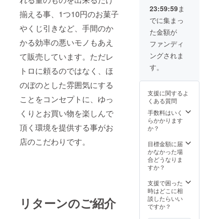
限らず
23:59:59
ま
もちろ
揃える事、1つ10円のお菓子
ん大人
でに集まっ
の方も
やくじ引きなど、手間のか
た金額が
対象で
す。 割
かる効率の悪いモノもあえ
ファンディ
引有効
ングされま
て販売しています。ただレ
期限：
2021年
す。
トロに頼るのではなく、ほ
7月１日
から
のぼのとした雰囲気にする
2021年
支援に関するよ
8月31日
ことをコンセプトに、ゆっ
くある質問
店舗所
在地
くりとお買い物を楽しんで
手数料はいく
(イオン
らかかります
頂く環境を提供する事がお
モール
か？
茨木、
店のこだわりです。
らら
目標金額に届
ぽーと
かなかった場
EXPOCI
合どうなりま
TY、イ
すか？
オン
モール
支援で困った
伊丹昆
時はどこに相
陽、つ
談したらいい
リターンのご紹介
かし
ですか？
ん、ら