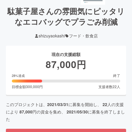
駄菓子屋さんの雰囲気にピッタリ
なエコバッグでプラごみ削減
shizuyaokashi
フード・飲食店
現在の支援総額
87,000
円
終了
28
%達成
目標金額
300,000
円
支援者数
22
人
このプロジェクトは、
2021/03/31
に募集を開始し、
22
人の支援
により
87,000
円の資金を集め、
2021/05/30
に募集を終了しまし
た