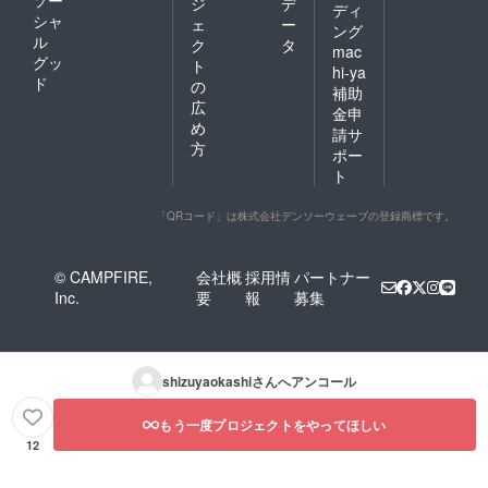
ソー
ジ
デ
ディ
シャ
ェ
ー
ング
ル
ク
タ
mac
グッ
ト
hi-ya
ド
の
補助
広
金申
め
請サ
方
ポー
ト
「QRコード」は株式会社デンソーウェーブの登録商標です。
© CAMPFIRE,
会社概
採用情
パートナー
Inc.
要
報
募集
shizuyaokashi
さんへアンコール
もう一度プロジェクトをやってほしい
12