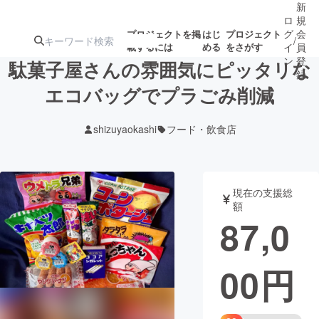
新
ロ
規
グ
会
プロジェクトを掲
はじ
プロジェクト
/
載するには
める
をさがす
イ
員
ン
登
駄菓子屋さんの雰囲気にピッタリな
録
エコバッグでプラごみ削減
人気のプロ
注目のリ
注目の新着プロ
募集終了が近いプ
もうすぐ公開
shizuyaokashi
フード・飲食店
ジェクト
ターン
ジェクト
ロジェクト
されます
アート・写真
音楽
現在の支援総
額
87,0
テクノロジー・ガジェット
ゲーム・サ
00
円
映像・映画
書籍・雑誌
ビジネス・起業
チャレンジ