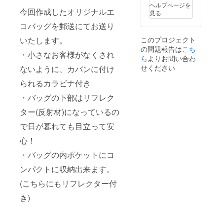
らぽー
ヘルプページを
と甲子
今回作成したオリジナルエ
見る
園、神
コバッグを郵送にてお送り
戸ハー
バーラ
いたします。
このプロジェクト
ンド
の問題報告は
こち
mosaic
・小さなお客様がなくされ
、イオ
ら
よりお問い合わ
ンモー
せください
ないように、カバンに付け
ル姫路
リバー
られるカラビナ付き
シティ)
・バッグの下部はリフレク
ただし1
日1回、
ター(反射材)になっているの
1回あた
りのお
で日が暮れても目立って安
買い物
は、お
心！
送りす
るエコ
・バッグの内ポケットにコ
バッグ
(約
ンパクトに収納出来ます。
40cm×
(こちらにもリフレクター付
40cm×
10cm)
き)
に入る
量を限
度とい