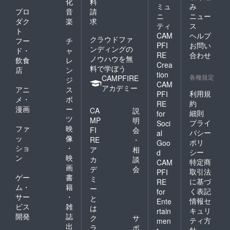
化
料
ミュ
み
プロ
音
請
ニ
ニュー
ダク
楽
求
ティ
ス
ト
CAM
ヘルプ
クラウドファ
フー
チ
PFI
お問い
ンディングの
ド・
ャ
RE
合わせ
ノウハウを無
飲食
レ
Crea
料で学ぼう
店
ン
tion
各種規定
CAMPFIRE
ジ
CAM
アカデミー
アニ
ス
利用規
PFI
メ・
ポ
約
RE
漫画
ー
CA
説
細則
for
ツ
MP
明
プライ
Soci
ファ
映
FI
会
バシー
al
ッ
像
RE
・
ポリ
Goo
ショ
・
ア
相
シー
d
ン
映
カ
談
特定商
CAM
画
デ
会
取引法
PFI
ゲー
書
ミ
に基づ
RE
ム・
籍
ー
く表記
for
サー
・
と
情報セ
Ente
ビス
雑
は
キュリ
rtain
開発
誌
ク
サ
ティ方
men
出
ラ
ポ