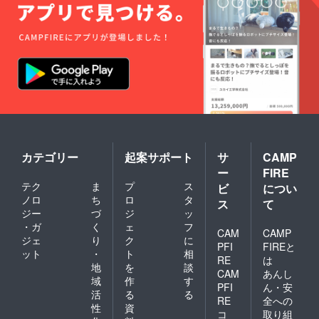
カテゴリー
起案サポート
サ
CAMP
ー
FIRE
テク
ま
プ
ス
ビ
につい
ノロ
ち
ロ
タ
ス
て
ジー
づ
ジ
ッ
・ガ
く
ェ
フ
CAM
CAMP
ジェ
り
ク
に
PFI
FIREと
ット
・
ト
相
RE
は
地
を
談
CAM
あんし
域
作
す
PFI
ん・安
活
る
る
RE
全への
性
資
コ
取り組