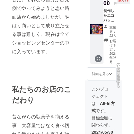
残り78
00
円
側でやってみようと思い路
制作し
たエコ
面店から始めましたが、や
バッグ
はり商いとして成り立たせ
をお送
支援
りいた
者：
る事は難しく、現在は全て
しま
22人
す。
お届
ショッピングセンターの中
バッグ
け予
発送予
定：
に入っています。
定6月末
2021
年06
です。7
こ
月
月8月
の
リ
2ヶ月間
タ
ー
限定で
ン
詳細を見る
を
すが
選
択
15%OF
す
る
私たちのお店のこ
Fでお買
このプロ
い物が
ジェクト
出来ま
だわり
す。 静
は、
All-In方
屋全店
式
です。
舗全商
昔ながらの駄菓子を揃える
品が対
目標金額に
象で
事、大容量ではなく食べ切
関わらず、
す。お
子様に
2021/05/30
れる量のものを出来るだけ