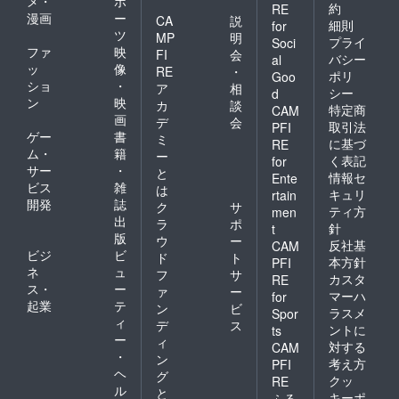
メ・
ポ
約
RE
漫画
ー
CA
説
細則
for
ツ
MP
明
プライ
Soci
ファ
映
FI
会
バシー
al
ッ
像
RE
・
ポリ
Goo
ショ
・
ア
相
シー
d
ン
映
カ
談
特定商
CAM
画
デ
会
取引法
PFI
ゲー
書
ミ
に基づ
RE
ム・
籍
ー
く表記
for
サー
・
と
情報セ
Ente
ビス
雑
は
キュリ
rtain
開発
誌
ク
サ
ティ方
men
出
ラ
ポ
針
t
版
ウ
ー
反社基
CAM
ビジ
ビ
ド
ト
本方針
PFI
ネ
ュ
フ
サ
カスタ
RE
ス・
ー
ァ
ー
マーハ
for
起業
テ
ン
ビ
ラスメ
Spor
ィ
デ
ス
ントに
ts
ー
ィ
対する
CAM
・
ン
考え方
PFI
ヘ
グ
クッ
RE
ル
と
キーポ
ふる