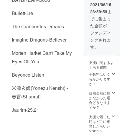
り無料
様は変
合等に
2021/06/15
で自動
更にな
より出
23:59:59
ま
更新）
Builett-Lie
る可能
荷時期
※皆様の
性もご
が遅れ
でに集まっ
ご支援
ざいま
る場合
た金額が
The Cranberries-Dreams
により
す。予
があり
量産効
めご了
ます。
ファンディ
率が向
承くだ
※使用感
Imagine Dragons-Believer
ングされま
上した
さい。
に関す
場合、
※ご注文
る返
す。
正規販
状況、
品・交
Morten Harket Can't Take My
売価格
使用部
換は出
が販売
材の供
来ませ
Eyes Off You
支援に関するよ
予定価
給状
ん。
くある質問
格より
況、製
下がる
造工程
Beyonce Listen
手数料はいく
可能性
上の都
らかかります
もござ
合等に
か？
米津玄師(Yonezu Kenshi) -
いま
より出
す。 ※
荷時期
目標金額に届
春雷(Shunrai)
デザイ
が遅れ
かなかった場
ン・仕
る場合
合どうなりま
様は変
があり
すか？
Jaurim-25,21
更にな
ます。
る可能
※使用感
支援で困った
性もご
に関す
時はどこに相
ざいま
る返
談したらいい
す。予
品・交
ですか？