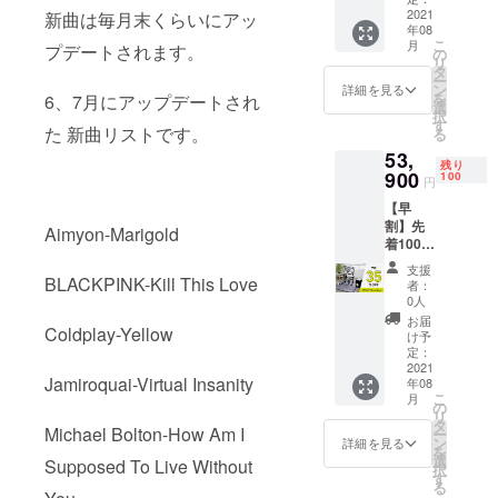
展開してお
ト 一般
2021
新曲は毎月末くらいにアッ
年08
の販売
りますが、
こ
月
プデートされます。
価格
の
リ
一方で昨年
83,000
タ
ー
円の約
「Moplay Z
ン
詳細を見る
を
6、7月にアップデートされ
40％off
選
スマートド
択
※1年間
す
た 新曲リストです。
る
ラム」と
有料曲
53,
を無料
Team
残り
で使用
900
100
円
Moplayに出
できる
【早
会い、是非
権利
割】先
（ただ
Aimyon-Marigold
日本に紹介
着100名
しその
していきた
様 ・完
後523日
支援
成品１
間に限
BLACKPINK-Kill This Love
いと思いこ
者：
セット
り無料
0人
の度プロ
一般の
で自動
お届
Coldplay-Yellow
ジェクトを
販売価
更
け予
格
新）
定：
実行してお
83,000
2021
※皆様の
ります。
Jamiroquai-Virtual Insanity
年08
円の約
ご支援
こ
月
35％off
により
の
リ
※1年間
量産効
タ
Michael Bolton-How Am I
ー
有料曲
率が向
ン
詳細を見る
を
を無料
上した
選
Supposed To Live Without
択
で使用
場合、
す
る
できる
正規販