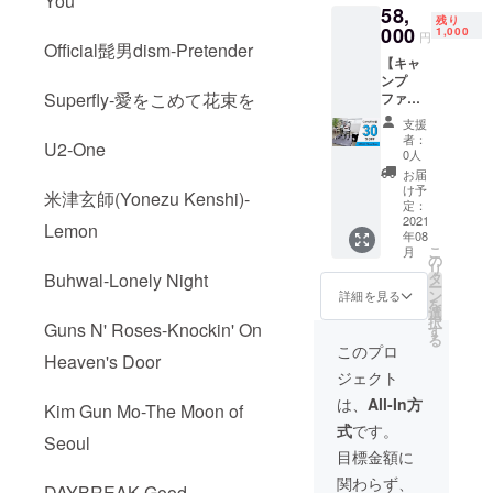
You
58,
権利
売価格
残り
（ただ
000
が販売
1,000
円
しその
Official髭男dism-Pretender
予定価
【キャ
後523日
格より
ンプ
間に限
下がる
Superfly-愛をこめて花束を
ファイ
り無料
可能性
ヤー
で自動
もござ
支援
割】先
更
いま
者：
U2-One
着1000
新）
す。 ※
0人
名様 ・
※皆様の
デザイ
お届
完成品
ご支援
ン・仕
け予
米津玄師(Yonezu Kenshi)-
１セッ
により
定：
様は変
ト 一般
2021
量産効
更にな
Lemon
年08
の販売
率が向
る可能
こ
月
価格
上した
の
性もご
リ
83,000
場合、
タ
Buhwal-Lonely Night
ざいま
ー
円の約
正規販
ン
す。予
詳細を見る
を
30％off
売価格
選
めご了
択
※1年間
Guns N' Roses-Knockin' On
が販売
す
承くだ
る
有料曲
予定価
さい。
このプロ
Heaven's Door
を無料
格より
※ご注文
ジェクト
で使用
下がる
状況、
できる
可能性
使用部
は、
All-In方
Kim Gun Mo-The Moon of
権利
もござ
材の供
式
です。
（ただ
いま
給状
Seoul
しその
す。 ※
況、製
目標金額に
後523日
デザイ
造工程
関わらず、
間に限
ン・仕
上の都
DAYBREAK-Good