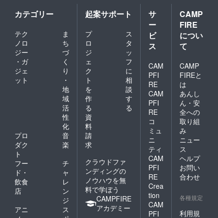
カテゴリー
起案サポート
サ
CAMP
ー
FIRE
テク
ま
プ
ス
ビ
につい
ノロ
ち
ロ
タ
ス
て
ジー
づ
ジ
ッ
・ガ
く
ェ
フ
CAM
CAMP
ジェ
り
ク
に
PFI
FIREと
ット
・
ト
相
RE
は
地
を
談
CAM
あんし
域
作
す
PFI
ん・安
活
る
る
RE
全への
性
資
コ
取り組
化
料
ミュ
み
プロ
音
請
ニ
ニュー
ダク
楽
求
ティ
ス
ト
CAM
ヘルプ
クラウドファ
フー
チ
PFI
お問い
ンディングの
ド・
ャ
RE
合わせ
ノウハウを無
飲食
レ
Crea
料で学ぼう
店
ン
tion
各種規定
CAMPFIRE
ジ
CAM
アカデミー
アニ
ス
利用規
PFI