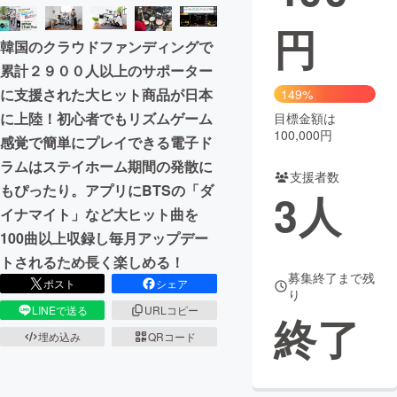
円
まちづくり・地域活性化
韓国のクラウドファンディングで
累計２９００人以上のサポーター
CAMPFIRE for Social Good
CAMPFIRE Creation
に支援された大ヒット商品が日本
149%
CAMPFIREふるさと納税
machi-ya
コミュニティ
に上陸！初心者でもリズムゲーム
目標金額は
100,000円
感覚で簡単にプレイできる電子ド
ラムはステイホーム期間の発散に
支援者数
もぴったり。アプリにBTSの「ダ
3
人
イナマイト」など大ヒット曲を
100曲以上収録し毎月アップデー
トされるため長く楽しめる！
募集終了まで残
ポスト
シェア
り
LINEで送る
URLコピー
終了
埋め込み
QRコード