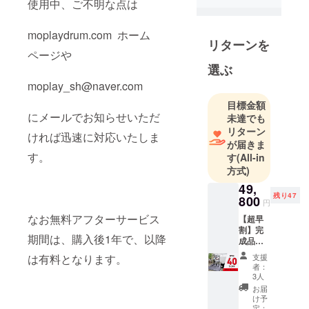
使用中、ご不明な点は
化された機
能にこだ
moplaydrum.com ホーム
リターンを
わったアイ
ページや
テムに着目
選ぶ
し日本の
moplay_sh@naver.com
ユーザーに
目標金額
紹介するこ
にメールでお知らせいただ
未達でも
とを目的と
リターン
ければ迅速に対応いたしま
した会社で
が届きま
す。
す。
す
(All-in
方式)
ロサンゼル
49,
スからヨガ
残り47
800
円
ウェアを輸
なお無料アフターサービス
【超早
入して東京
割】完
期間は、購入後1年で、以降
成品１
都内の店舗
セッ
で販売する
支援
は有料となります。
ト 先
者：
セレクト
着５０
3人
名様 ・
ショップ事
お届
完成品
け予
業を中心に
１セッ
定：