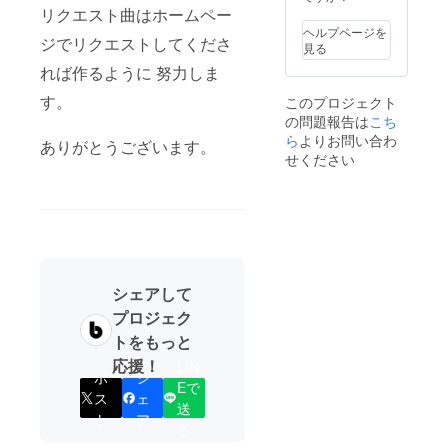
めご了
換は出
リクエスト曲はホームペー
承くだ
来ませ
ヘルプページを
さい。
ジでリクエストしてくださ
ん。
見る
※ご注文
れば作るように 努力しま
状況、
使用部
す。
このプロジェクト
材の供
の問題報告は
こち
給状
況、製
ら
よりお問い合わ
ありがとうございます。
造工程
せください
上の都
合等に
より出
荷時期
が遅れ
る場合
があり
ます。
シェアして
※使用感
に関す
プロジェク
る返
トをもっと
品・交
換は出
応援！
LIN
ポ
シ
来ませ
Eで
ん。
ス
ェ
送
ト
ア
る