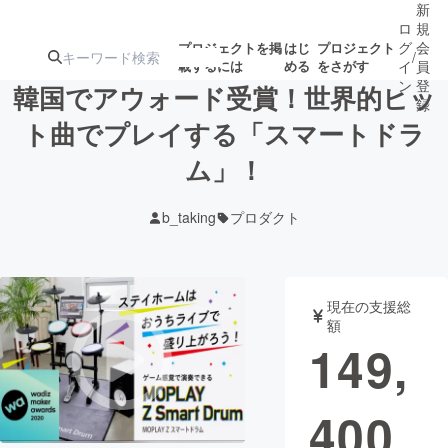
新
ロ
規
グ
会
プロジェクトを掲
はじ
プロジェクト
/
載するには
める
をさがす
イ
員
ン
登
韓国でアウォード受賞！世界的ヒッ
録
ト曲でプレイする「スマートドラ
ム」！
人気のプロ
注目のリ
注目の新着プロ
募集終了が近いプ
もうすぐ公開
ジェクト
ターン
ジェクト
ロジェクト
されます
b_taking
プロダクト
アート・写真
音楽
現在の支援総
テクノロジー・ガジェット
ゲーム・サ
額
149,
映像・映画
書籍・雑誌
400
ビジネス・起業
チャレンジ