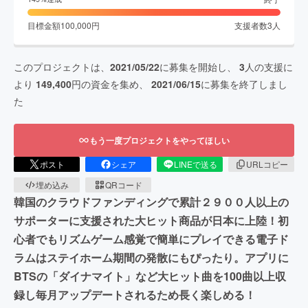
目標金額
100,000
円
支援者数
3
人
このプロジェクトは、
2021/05/22
に募集を開始し、
3
人の支援に
より
149,400
円の資金を集め、
2021/06/15
に募集を終了しまし
た
もう一度プロジェクトをやってほしい
ポスト
シェア
LINEで送る
URLコピー
埋め込み
QRコード
韓国のクラウドファンディングで累計２９００人以上の
サポーターに支援された大ヒット商品が日本に上陸！初
心者でもリズムゲーム感覚で簡単にプレイできる電子ド
ラムはステイホーム期間の発散にもぴったり。アプリに
BTSの「ダイナマイト」など大ヒット曲を100曲以上収
録し毎月アップデートされるため長く楽しめる！