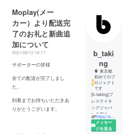
Moplay(メー
カー）より配送完
了のお礼と新曲追
加について
b_taki
2021/08/12 16:17
ng
サポーターの皆様
東京都
初めてのプ
全ての配送が完了しまし
ロジェクト
た。
です
[b-taking]ブ
到着までお待ちいただきあ
レステイキ
ングジャパ
りがとうございます。
ン合同会社
https://smartdrum.mystrikingly.com/
は、海外の
メッセー
優れたデザ
ジを送る
インや差別