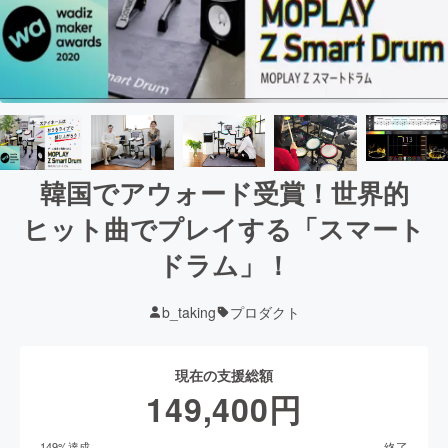
韓国でアウォード受賞！世界的
ヒット曲でプレイする「スマート
ドラム」！
b_taking
プロダクト
現在の支援総額
149,400
円
終了
149
%達成