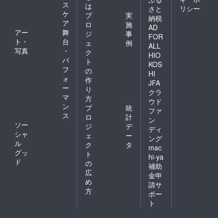
ス
は
リシー
さと
ケ
プ
実
納税
ア
ロ
施
AD
アー
舞
ジ
事
FOR
ト・
台
ェ
例
ALL
写真
・
ク
HIO
パ
ト
KOS
フ
の
HI
ォ
作
JFA
ー
り
クラ
マ
方
ウド
ン
プ
統
ファ
ス
ロ
計
ン
ソー
ジ
デ
ディ
シャ
ェ
ー
ング
ル
ク
タ
mac
グッ
ト
hi-ya
ド
の
補助
広
金申
め
請サ
方
ポー
ト