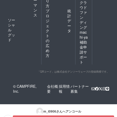
ー
り
クラ
マ
方
ウド
ン
プ
統
ファ
ス
ロ
計
ン
ソー
ジ
デ
ディ
シャ
ェ
ー
ング
ル
ク
タ
mac
グッ
ト
hi-ya
ド
の
補助
広
金申
め
請サ
方
ポー
ト
「QRコード」は株式会社デンソーウェーブの登録商標です。
© CAMPFIRE,
会社概
採用情
パートナー
Inc.
要
報
募集
m_i0906
さんへアンコール