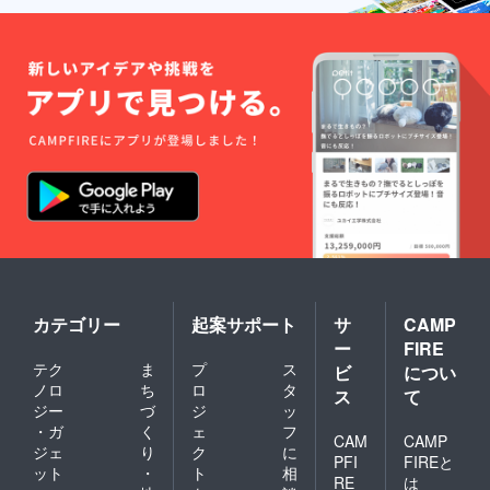
カテゴリー
起案サポート
サ
CAMP
ー
FIRE
テク
ま
プ
ス
ビ
につい
ノロ
ち
ロ
タ
ス
て
ジー
づ
ジ
ッ
・ガ
く
ェ
フ
CAM
CAMP
ジェ
り
ク
に
PFI
FIREと
ット
・
ト
相
RE
は