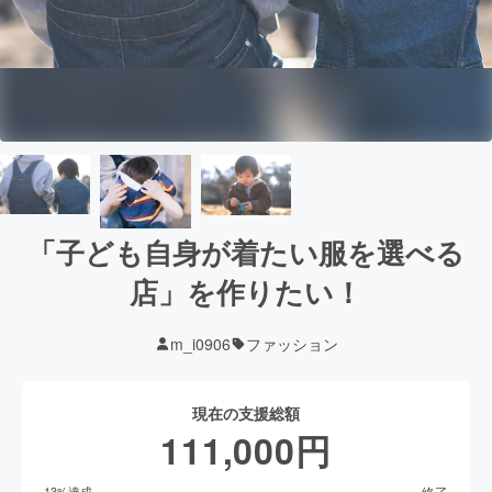
「子ども自身が着たい服を選べる
店」を作りたい！
m_i0906
ファッション
現在の支援総額
111,000
円
終了
13
%達成