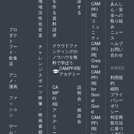
地
を
談
CAM
あんし
域
作
す
PFI
ん・安
活
る
る
RE
全への
性
資
コ
取り組
化
料
ミュ
み
プロ
音
請
ニ
ニュー
ダク
楽
求
ティ
ス
ト
CAM
ヘルプ
クラウドファ
フー
チ
PFI
お問い
ンディングの
ド・
ャ
RE
合わせ
ノウハウを無
飲食
レ
Crea
料で学ぼう
店
ン
tion
各種規定
CAMPFIRE
ジ
CAM
アカデミー
アニ
ス
利用規
PFI
メ・
ポ
約
RE
漫画
ー
CA
説
細則
for
ツ
MP
明
プライ
Soci
ファ
映
FI
会
バシー
al
ッ
像
RE
・
ポリ
Goo
ショ
・
ア
相
シー
d
ン
映
カ
談
特定商
CAM
画
デ
会
取引法
PFI
ゲー
書
ミ
に基づ
RE
ム・
籍
ー