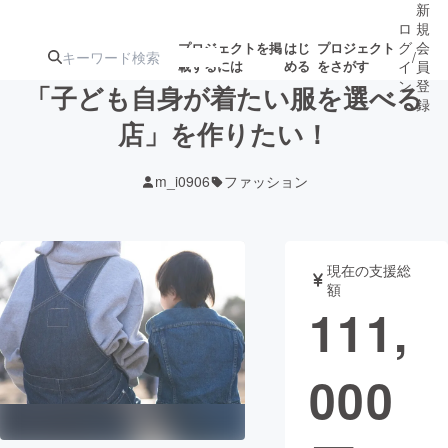
新
ロ
規
グ
会
プロジェクトを掲
はじ
プロジェクト
/
載するには
める
をさがす
イ
員
ン
登
「子ども自身が着たい服を選べる
録
店」を作りたい！
人気のプロ
注目のリ
注目の新着プロ
募集終了が近いプ
もうすぐ公開
m_i0906
ファッション
ジェクト
ターン
ジェクト
ロジェクト
されます
アート・写真
音楽
現在の支援総
額
111,
テクノロジー・ガジェット
ゲーム・サ
000
映像・映画
書籍・雑誌
ビジネス・起業
チャレンジ