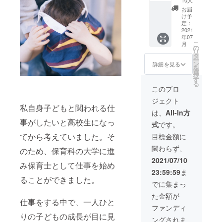
10人
adult1
お届
枚】 サ
け予
イズ
定：
kids
2021
年07
70.80.9
こ
月
0.100.1
の
リ
10.120
タ
ー
adult
ン
詳細を見る
を
M.L ＊
選
択
備考欄
す
る
に必ず
このプロ
サイズ
ジェクト
を記入
私自身子どもと関われる仕
してい
は、
All-In方
ただき
事がしたいと高校生になっ
式
です。
ますよ
うよろ
てから考えていました。そ
目標金額に
しくお
関わらず、
願いい
のため、保育科の大学に進
たしま
2021/07/10
み保育士として仕事を始め
す。
23:59:59
ま
ることができました。
でに集まっ
た金額が
仕事をする中で、一人ひと
ファンディ
りの子どもの成長が目に見
ングされま