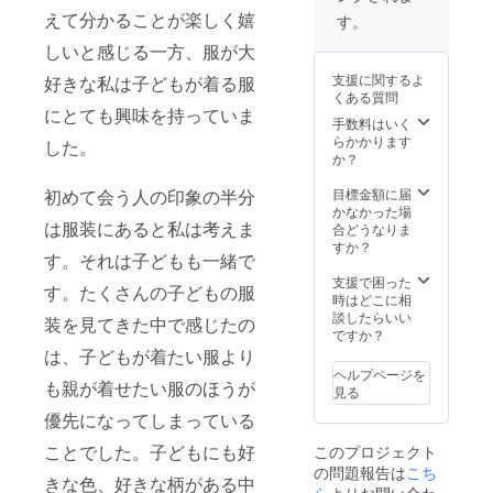
えて分かることが楽しく嬉
す。
しいと感じる一方、服が大
支援に関するよ
好きな私は子どもが着る服
くある質問
にとても興味を持っていま
手数料はいく
らかかります
した。
か？
初めて会う人の印象の半分
目標金額に届
かなかった場
は服装にあると私は考えま
合どうなりま
すか？
す。それは子どもも一緒で
支援で困った
す。たくさんの子どもの服
時はどこに相
談したらいい
装を見てきた中で感じたの
ですか？
は、子どもが着たい服より
ヘルプページを
も親が着せたい服のほうが
見る
優先になってしまっている
ことでした。子どもにも好
このプロジェクト
の問題報告は
こち
きな色、好きな柄がある中