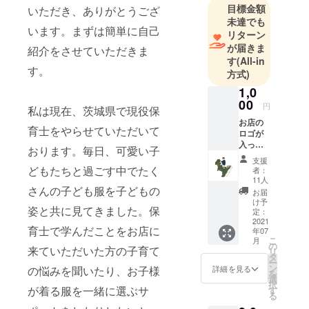
目標金額
いただき、ありがとうござ
未達でも
います。まずは簡単に自己
リターン
が届きま
紹介をさせていただきま
す
(All-in
す。
方式)
1,0
00
円
私は現在、茨城県で現役保
お店の
育士をやらせていただいて
ロゴが
入った
おります。毎日、可愛い子
オリジ
支援
ナルス
どもたちと過ごす中でたく
者：
テッ
11人
カー
さんの子ども服を子どもの
お届
け予
姿と共に見てきました。保
定：
2021
育士で学んだことをお店に
年07
こ
月
の
来ていただいた方の子育て
リ
タ
ー
ン
の悩みを聞いたり、お子様
詳細を見る
を
選
択
が着る服を一緒に選ぶサ
す
る