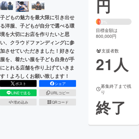
円
まちづくり・地域活性化
子どもの魅力を最大限に引き出せ
13%
る洋服、子どもが自分で選べる環
目標金額は
CAMPFIRE for Social Good
CAMPFIRE Creation
境を大切にお店を作りたいと思
800,000円
CAMPFIREふるさと納税
machi-ya
コミュニティ
い、クラウドファンディングに参
加させていただきました！好きな
支援者数
21
人
服を、着たい服を子ども自身が手
にとれる店舗を作り上げていきま
す！よろしくお願い致します！
ポスト
シェア
募集終了まで残
り
LINEで送る
URLコピー
終了
埋め込み
QRコード