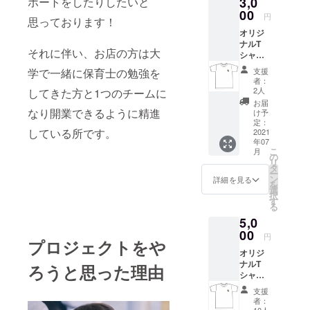
ポートをしたりしたいと
3,0
00
円
思っております！
オリジ
ナルT
それに伴い、お店の方は大
シャツ
【kids
学で一緒に保育士の勉強を
支援
】 ＊サ
者：
イズ
2人
してきた方と1つのチームに
70.80.9
お届
0.100.1
なり開業できるように精進
け予
10.120
定：
している所です。
備考欄
2021
年07
にて必
こ
月
ずサイ
の
リ
ズのほ
タ
ー
う記載
ン
詳細を見る
を
お願い
選
択
いたし
す
る
ます。
5,0
00
円
プロジェクトをや
オリジ
ナルT
ろうと思った理由
シャツ2
枚
支援
【KIDS
者：
1枚、