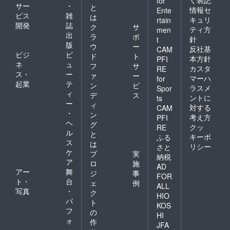
く表記
for
サー
・
と
情報セ
Ente
ビス
雑
は
キュリ
rtain
開発
誌
ク
サ
ティ方
men
出
ラ
ポ
針
t
版
ウ
ー
反社基
CAM
ビジ
ビ
ド
ト
本方針
PFI
ネ
ュ
フ
サ
カスタ
RE
ス・
ー
ァ
ー
マーハ
for
起業
テ
ン
ビ
ラスメ
Spor
ィ
デ
ス
ントに
ts
ー
ィ
対する
CAM
・
ン
考え方
PFI
ヘ
グ
クッ
RE
ル
と
キーポ
ふる
ス
は
リシー
さと
ケ
プ
実
納税
ア
ロ
施
AD
アー
舞
ジ
事
FOR
ト・
台
ェ
例
ALL
写真
・
ク
HIO
パ
ト
KOS
フ
の
HI
ォ
作
JFA