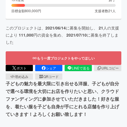
目標金額
800,000
円
支援者数
21
人
このプロジェクトは、
2021/06/14
に募集を開始し、
21
人の支援
により
111,000
円の資金を集め、
2021/07/10
に募集を終了しま
した
もう一度プロジェクトをやってほしい
ポスト
シェア
LINEで送る
URLコピー
埋め込み
QRコード
子どもの魅力を最大限に引き出せる洋服、子どもが自分
で選べる環境を大切にお店を作りたいと思い、クラウド
ファンディングに参加させていただきました！好きな服
を、着たい服を子ども自身が手にとれる店舗を作り上げ
ていきます！よろしくお願い致します！