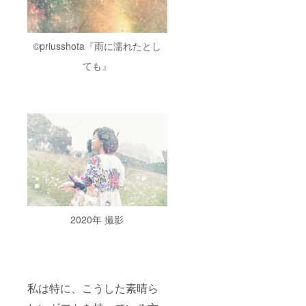
の交通
で、ご
費や宿
了承く
泊費は
ださい
支援金
ませ。
額に含
©︎priusshota『雨に濡れたとし
まれて
ても』
いま
す。 ※
支援者
の交通
費や宿
泊費な
どはご
負担い
ただき
ますの
で、ご
了承く
ださい
ませ。
2020年 撮影
私は特に、こうした素晴ら