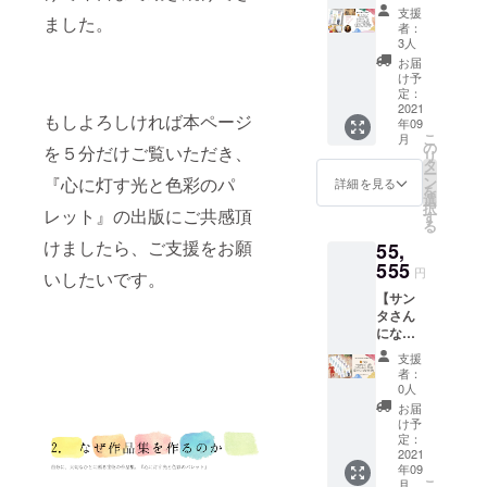
け】 本
枚
定】 ==
入くだ
パー
支援
ました。
1冊 +購
+specia
リター
さい。
者：
ティー
入者の
l gift③
ンの説
3人
宛名の
に参加
お名前
掲載作
明== ◎
いらな
お届
できま
と著者
品の解
サイン
け予
い場合
す。時
のサイ
説、
定：
の宛名
は「宛
期未定
ン入り
2021
パーソ
を希望
名な
(2021年
もしよろしければ本ページ
年09
+specia
ナル
する場
し」と
内)／ド
こ
月
l gift①
zoom
の
合は
ご記入
を５分だけご覧いただき、
リンク,
リ
ポスト
セッ
タ
「〇〇
くださ
軽食
ー
カード2
ション
ン
『心に灯す光と色彩のパ
さん」
詳細を見る
い。
フード
を
枚
90分つ
選
「〇〇
special
付き。
択
+specia
レット』の出版にご共感頂
き
す
ちゃ
gift ③ =
感染症
る
l gift②
+specia
ん」
zoomを
対策の
けましたら、ご支援をお願
55,
オリジ
l gift④
「〇〇
使った
ため
ナル栞1
555
都内ロ
くん」
作品集
円
【お時
いしたいです。
枚
ケ撮影
など備
掲載作
間指
【サン
+specia
体験 60
考欄に
品の解
定】を
タさん
l gift③
分付き
必ず敬
説をさ
させて
になり
掲載作
==リ
称付き
せてい
いただ
たい方
品の解
ターン
でご記
ただき
支援
きます
へ】 本
説、
の説明
入くだ
者：
ます。
ので、
20冊
パーソ
== ◎サ
0人
さい。
90分間
指定の
+specia
ナル
インの
宛名の
お届
内で話
時間と
l gift①
zoom
宛名を
け予
いらな
せる範
会場に
ギフト
セッ
定：
希望す
い場合
囲まで
お越し
用ポス
2021
ション
る場合
は「宛
語りま
くださ
年09
トカー
90分つ
は「〇
名な
す。質
い。ク
こ
月