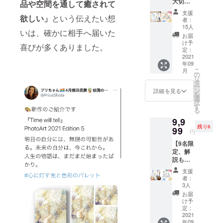
大切な
1枚 ==
品や空間を通して癒されて
ひとへ
リター
支援
欲しい」
という伝えたい想
贈る本2
ンの説
者：
冊ギフ
明== ◎
15人
いは、確かに相手へ届いた
トセッ
サイン
お届
ト 】 本
の宛名
け予
喜びが多くありました。
２冊
を希望
定：
+specia
2021
する場
年09
l gift①
合は
こ
月
ギフト
「〇〇
の
リ
用ポス
さん」
タ
ー
トカー
「〇〇
ン
詳細を見る
を
ド2枚
ちゃ
選
択
+specia
ん」
す
る
l gift②
「〇〇
9,9
ギフト
くん」
残り6
用オリ
99
など備
円
ジナル
考欄に
【9名限
栞2枚
必ず敬
定、解
==リ
称付き
説も一
ターン
でご記
緒に楽
の説明
入くだ
支援
しみた
== ◎サ
さい。
者：
い方
インあ
宛名の
3人
へ】 本
りの場
いらな
お届
一冊
合、備
い場合
け予
+購入者
考欄に
定：
は「宛
のお名
2021
「サイ
名な
年09