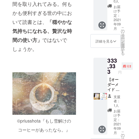
体験 60
で、
前と著
必ず敬
説をさ
0人
2021年
を楽し
間を取り入れてみる。何も
分付き
Prius
者のサ
称付き
せてい
9月~12
お届
めま
==リ
Shota(
イン入
でご記
ただき
け予
月に60
かも便利すぎる世の中にお
す。
ターン
プリ
り
入くだ
定：
ます。
分、あ
メール
の説明
ちゃん)
+specia
2021
さい。
いて読書とは、
「穏やかな
90分間
なたを
アドレ
年09
== ◎サ
の出版
l gift①
宛名の
内で話
撮影さ
スにて
こ
月
インや
記念個
ポスト
気持ちになれる、贅沢な時
いらな
の
せる範
せてい
ご連絡
リ
宛名を
展開催
カード2
い場合
タ
囲まで
ただき
いたし
ー
間の使い方」
ではないで
希望す
を主催
枚
は「宛
ン
語りま
詳細を見る
ます。
ます。
を
る場合
できる
+specia
名な
選
す。質
JPEG納
しょうか。
択
は「〇
スペ
l gift②
し」と
す
疑応答
品で、
る
〇さ
シャル
オリジ
ご記入
もでき
最低50
333
ん」
プラ
ナル栞1
くださ
ます。
枚お渡
「〇〇
ン。①
枚
,33
い。
【時期
ししま
残り2
ちゃ
イベン
+specia
3
は10月
す。魔
円
ん」
ト主催
l gift③
~12月】
法をか
「〇〇
をお考
掲載作
【オー
の予
けた作
くん」
えの
品の解
ダーメ
定、
品は5枚
など備
方、②
説、
イド 3
メール
まで。
考欄に
コロナ
パーソ
名限定
アドレ
【撮影
支援
必ず敬
禍でお
ナル
プラ
スにご
場所は
者：
称付き
客様に
zoom
ン】 本
連絡い
1人
東京限
でご記
癒しを
セッ
1冊 +購
たしま
定】で
お届
入くだ
届けた
ション
入者の
す。
け予
す。
さい。
い方、
90分つ
お名前
定：
©︎priusshota『もし雪解けの
special
メール
宛名の
特にオ
き
と著者
2021
gift④ =
アドレ
年09
いらな
ススメ
+specia
のサイ
コーヒーがあったなら。』
作品集
スにて
こ
月
い場合
のプラ
l gift④
ン入り
の
巻末
ご連絡
リ