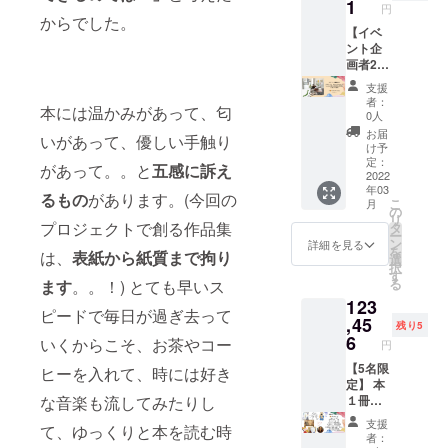
l gift②
==リ
1
「〇〇
掲載作
定、
円
クネー
ますの
オリジ
ターン
からでした。
ちゃ
品の解
メール
ムをご
で、ご
ナル栞1
【イベ
の説明
ん」
説をさ
アドレ
記入く
了承く
枚
ント企
== ◎サ
「〇〇
せてい
スにご
ださ
ださい
+specia
画者2名
インあ
くん」
ただき
連絡い
い。
ませ。
l gift③
限定】
りの場
など備
ます。
たしま
支援
掲載作
全国ど
合、備
考欄に
90分間
者：
す。
本には温かみがあって、匂
品の解
こで
考欄に
必ず敬
0人
内で話
special
説、
も、
「サイ
称付き
せる範
お届
gift ④ =
いがあって、優しい手触り
パーソ
Prius
ンあ
でご記
け予
囲まで
2021年
ナル
Shota(
り」と
定：
入くだ
語りま
があって。。と
五感に訴え
9月~12
zoom
プリ
2022
ご記入
さい。
す。質
月に開
年03
セッ
ちゃん)
くださ
宛名の
るもの
があります。(今回の
疑応答
催予定
こ
月
ション
の出版
い。 ◎
の
いらな
もでき
の出版
リ
90分つ
記念個
プロジェクトで創る作品集
サイン
タ
い場合
ます。
記念個
ー
き
展開催
や宛名
ン
は「宛
詳細を見る
【時期
展【東
を
は、
表紙から紙質まで拘り
+specia
を主催
を希望
選
名な
は10月
京】。
択
l gift④
できる
する場
す
し」と
~12月】
こちら
る
ます
。。！) とても早いス
巻末ス
権利
合は
ご記入
の予
のお手
123
ペシャ
+本(サ
「〇〇
くださ
定、
伝いが
ピードで毎日が過ぎ去って
ルサン
インな
,45
さん」
い。
メール
残り5
できる
クスに
し)30冊
「〇〇
6
special
いくからこそ、お茶やコー
アドレ
権利で
円
お名前
つき ==
ちゃ
gift ③ =
スにご
す。専
掲載
リター
【5名限
ん」
ヒーを入れて、時には好き
zoomを
連絡い
門知識
+specia
ンの説
定】 本
「〇〇
使った
たしま
はな
な音楽も流してみたりし
l gift⑤
明==
１冊
くん」
作品集
す。
く、個
都内ロ
【全
+購入者
など備
掲載作
special
展準備
支援
て、ゆっくりと本を読む時
ケ撮影
国】
のお名
考欄に
品の解
gift ④ =
者：
の裏側