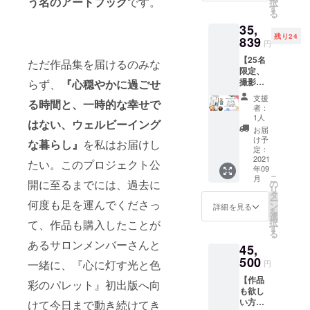
スにご
う名のアートブック
です。
択
カード2
+specia
す
「〇〇
連絡い
る
枚
l gift④
ちゃ
たしま
35,
+specia
巻末ス
ん」
す。
残り24
l gift②
839
ペシャ
「〇〇
円
オリジ
ルサン
くん」
【25名
ナル栞1
クスに
ただ作品集を届けるのみな
など備
限定、
枚
お名前
考欄に
撮影も
らず、
『心穏やかに過ごせ
+specia
掲載 ==
必ず敬
しても
l gift③
リター
称付き
支援
る時間と、一時的な幸せで
らいた
掲載作
ンの説
でご記
者：
い方向
品の解
明== ◎
1人
入くだ
はない、ウェルビーイング
け】 本
説、
サイン
さい。
お届
１冊
パーソ
の宛名
け予
宛名の
な暮らし』
を私はお届けし
+購入者
ナル
定：
を希望
いらな
のお名
2021
zoom
する場
たい。このプロジェクト公
い場合
年09
前と著
セッ
合は
は「宛
こ
月
者のサ
ション
開に至るまでには、過去に
の
「〇〇
名な
リ
イン入
90分つ
タ
さん」
し」と
ー
何度も足を運んでくださっ
り
き
ン
「〇〇
詳細を見る
ご記入
を
+specia
+specia
選
ちゃ
くださ
択
て、作品も購入したことが
l gift①
l gift④
す
ん」
い。
る
ポスト
個展の
「〇〇
specia
あるサロンメンバーさんと
45,
カード2
搬入出
くん」
gift③ =
枚
500
の手伝
など備
東京で
一緒に、『心に灯す光と色
円
+specia
いがで
考欄に
開催の
【作品
l gift②
きる権
彩のパレット』初出版へ向
必ず敬
個展
も欲し
オリジ
利【東
称付き
オープ
い方向
ナル栞1
けて今日まで動き続けてき
京限
でご記
ニング