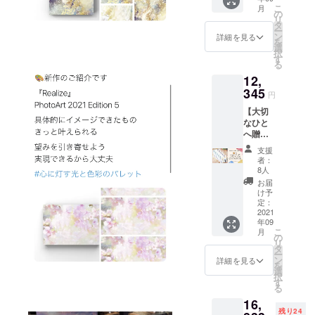
前と著
ンあ
し」と
こ
月
者のサ
り」と
の
ご記入
リ
イン入
ご記入
タ
くださ
ー
り
くださ
ン
い。
詳細を見る
を
+specia
い。 ◎
選
択
l gift①
サイン
す
る
ポスト
や宛名
12,
カード2
を希望
枚
345
する場
円
+specia
合は
【大切
l gift②
「〇〇
なひと
オリジ
さん」
へ贈る5
ナル栞1
「〇〇
冊セッ
枚
ちゃ
支援
ト】 本
+specia
ん」
者：
５冊
l gift③(
「〇〇
8人
+specia
掲載作
くん」
お届
l gift①
品の解
など備
け予
ギフト
説、
定：
考欄に
用ポス
2021
パーソ
必ず敬
年09
トカー
ナル
称付き
こ
月
ド5枚
zoom
の
でご記
リ
+specia
セッ
タ
入くだ
ー
l gift②
ション
ン
さい。
詳細を見る
を
ギフト
90分つ
選
宛名の
択
用オリ
き) ==リ
す
いらな
る
ジナル
ターン
い場合
16,
栞5枚
の説明
は「宛
残り24
==リ