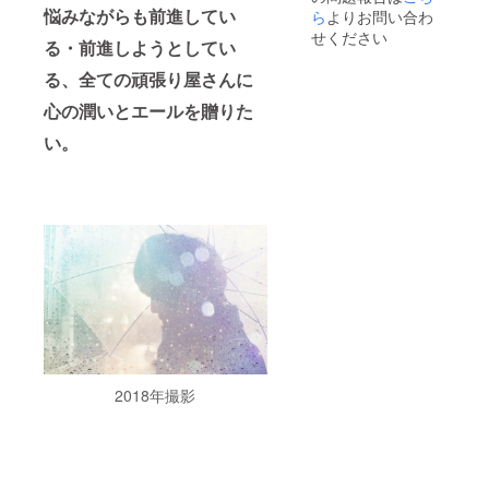
に希望
流れ~ 1)
当日の
悩みながらも前進してい
池尻2丁
ら
よりお問い合わ
の名前
zoomや
作品解
目店さ
やニッ
インス
説ま
せください
る・前進しようとしてい
ん
クネー
タのビ
で、あ
garage
ムをご
デオ
なたの
る、全ての頑張り屋さんに
YOKOH
記入く
チャッ
ために
AMAさ
ださ
トに
プロ
心の潤いとエールを贈りた
ん 私自
い。
て、初
デュー
身も新
い。
special
回ヒア
スいた
しい場
gift⑤=
リング
しま
所で個
透明感
→あな
す。
展開催
がとっ
たのこ
1)zoom
と沢山
ても綺
とを沢
やイン
の方に
麗な
山聞か
スタの
癒しを
フォト
せてく
ビデオ
お届け
アクリ
ださい
チャッ
できる
ルをお
(1時間)
トにて
ことを
届けし
2) ヒア
事前ヒ
楽しみ
ます。
リング
アリン
にして
卓上タ
をもと
グ →あ
いま
イプな
に、撮
なたの
す。。
ので、
影&光と
こと
！ ※本
お部屋
色彩の
や、ご
2018年撮影
はまと
のイン
魔法の
希望を
めて、
テリア
エ
沢山お
2021年
として
ディッ
聞かせ
以内に
も最
トで作
くださ
支援者
適。
品創り
い。(1
のご住