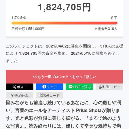
1,824,705
円
終了
117
%達成
目標金額
1,551,000
円
支援者数
318
人
このプロジェクトは、
2021/04/02
に募集を開始し、
318
人の支援
により
1,824,705
円の資金を集め、
2021/05/10
に募集を終了し
ました
もう一度プロジェクトをやってほしい
ポスト
シェア
LINEで送る
URLコピー
埋め込み
QRコード
悩みながらも前進し続けているあなたに、心の癒しや潤
い、言葉のエールをアーティスト Prius Shotaが贈りま
す。光と色彩が無限に美しく拡がる、『まるで絵のよう
な写真』。読み終わりには、優しくて幸せな気持ちで満