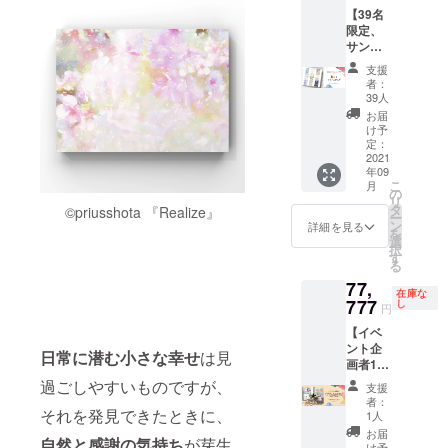
~12月】
楽しみ
ティー
サイン
も】あ
ので、
【39名
の予
にして
in
の宛名
なただ
お部屋
限定、
定、
いま
Tokyo
を希望
けしか
のイン
サン
メール
す。。
』限定
する場
見るこ
テリア
キュー
アドレ
！ ※本
ご招
合は
とがで
として
支援
プラ
スにご
はまと
待、ド
「〇〇
きな
も最
者：
ン】 本
連絡い
めて、
リン
さん」
い、特
39人
適。
一冊
たしま
2021年
ク・軽
「〇〇
別な個
【お好
お届
+購入者
す。
以内に
食フー
ちゃ
展を演
け予
きな作
のお名
special
支援者
ド付き)
ん」
出して
定：
品を選
前と著
2021
gift④ =
のご住
==リ
「〇〇
お届け
んでい
年09
者のサ
作品集
所へお
ターン
くん」
しま
ただき
こ
月
イン入
巻末
送りし
の説明
など備
す！+個
の
ます
リ
り ==リ
に、あ
ます。
== ◎サ
考欄に
別解説
タ
©︎priusshota 『Realize』
が、ま
ー
ターン
なたの
※イベン
インや
必ず敬
つき！
ン
詳細を見る
だ一度
を
の説明
お名前
ト日程
宛名を
称付き
==リ
選
も売れ
択
== ◎サ
を掲載
は、
希望す
でご記
ターン
す
ていな
る
インの
いたし
メール
る場合
入くだ
の説明
い作品
77,
宛名を
ます。
で打ち
は「〇
さい。
== ◎サ
のみ】
在庫な
希望す
777
備考欄
合わせ
〇さ
宛名の
インの
し
となり
円
る場合
に希望
のうえ
ん」
いらな
宛名を
ますの
【イベ
は「〇
の名前
決定い
「〇〇
い場合
希望す
でご注
ント企
〇さ
やニッ
たしま
ちゃ
は「宛
る場合
日常に潜む小さな幸せ
は見
意願い
画者1名
ん」
クネー
す。
ん」
名な
は「〇
ます。
限定】
「〇〇
過ごしやすいものですが、
ムをご
→【202
「〇〇
し」と
〇さ
支援
東京都
ちゃ
記入く
1年10月
くん」
ご記入
ん」
者：
内で、
それを発見できたときに、
ん」
ださ
~2022
など備
くださ
「〇〇
1人
Prius
「〇〇
い。
年3月ま
考欄に
い。
ちゃ
お届
自然と感謝の気持ち
が芽生
Shota(
くん」
け予