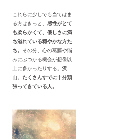
パー
リング
年3月ま
ティに
を大切
での
参加で
にして
間】で
これらに少しでも当てはま
きま
います
させて
す。時
ので、
いただ
る方はきっと、
感性がとて
期未定
過度な
けまし
(2021年
再編集
たら幸
も柔らかくて、優しさに満
内) クラ
依頼は
いで
ファン
予めご
す。
ち溢れている穏やかな方た
終了
遠慮願
※Prius
ち。
その分、心の葛藤や悩
後、詳
いま
Shotaの
細日時
す。
会場へ
みにぶつかる機会が想像以
は確定
の交通
次第
費や宿
上に多かったりする。
沢
メール
泊費は
にてご
支援金
山、たくさんすでに十分頑
連絡し
額に含
ます。
まれて
張ってきている人。
感染症
いま
対策の
す。 ※
ため
支援者
【お時
の交通
間指
費や宿
定】あ
泊費な
り。
どはご
※Prius
負担い
Shotaの
ただき
会場へ
ますの