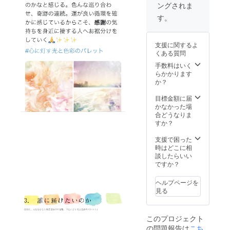
スにて
了承く
囲まで
ディ
ために
ングされま
シャル
ご連絡
ださい
語りま
ショ
個展を
プラ
いたし
ませ。
す。質
ン"1"と
演出し
す。
ン。①
ます。
疑応答
いう、
て【最
イベン
もでき
あなた
高の癒
ト主催
ます。
しか
し体
支援に関するよ
をお考
【時期
持って
験】を
くある質問
えの
は10月
いな
存分に
方、②
手数料はいく
~12月】
い、あ
お楽し
コロナ
らかかります
の予
なたの
みいた
禍でお
か？
定、
イメー
だける
客様に
メール
ジに合
プレミ
癒しを
目標金額に届
アドレ
わせて0
アムな
届けた
かなかった場
スにご
から作
プラン
い方、
合どうなりま
連絡い
品を創
です。
特にオ
すか？
たしま
らせて
この個
ススメ
す。
いただ
展はあ
のプラ
支援で困った
special
き、透
なたし
ンで
時はどこに相
gift④ =
明感が
か訪れ
す。 <
談したらいい
作品集
美しい
ること
展示実
ですか？
巻末
フォト
ができ
績> 中
に、あ
アクリ
ない特
目黒 蔦
なたの
ルにし
別な展
ヘルプページを
屋書店
お名前
てお届
示(期間
見る
さん
を掲載
け】い
は
Neighb
いたし
たしま
1day)。
orhood
ます。
す。 ~
空間演
このプロジェクト
and
備考欄
作成の
出から
の問題報告は
こち
Coffee