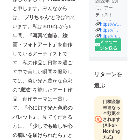
2022年12月
と申します。みんなから
に、アー
ティスト
は、”
プリちゃん
”と呼ばれて
ネームを
https://www.instagram.com/priscilla_lei_
います。私は2016年から5
Priscilla Lei
https://line.me/R/ti/p/%40tlg0780j
年間、
『写真で創る、絵
に改名・
https://note.com/priscilla_lei_/
メッセー
2023年も活
画・フォトアート』
を創作
ジを送る
動中。『#心
しているアーティストで
に灯す光と
す。私の作品は日常を過ご
色彩のパ
レット』と
す中で美しい瞬間を撮影し
リターンを
いうテーマ
ては、淡い光と豊かな色彩
で2016年か
選ぶ
の
”魔法”
を施したアート作
らフォト
アートを創
品。創作テーマは一貫し
目標金額
作するアー
て、
『心に灯す光と色彩の
未達なら
全額返金
パレット』
。見てくださる
されます
(All-or-
方に、
「少しでも癒しや心
Nothing
の潤いを届けられたら」
と
方式)