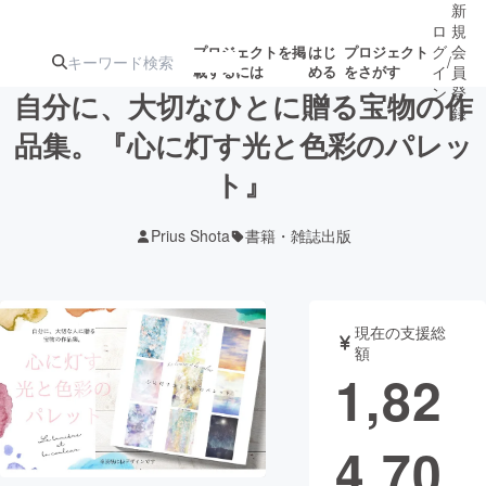
新
ロ
規
グ
会
プロジェクトを掲
はじ
プロジェクト
/
載するには
める
をさがす
イ
員
ン
登
自分に、大切なひとに贈る宝物の作
録
品集。『心に灯す光と色彩のパレッ
ト』
人気のプロ
注目のリ
注目の新着プロ
募集終了が近いプ
もうすぐ公開
ジェクト
ターン
ジェクト
ロジェクト
されます
Prius Shota
書籍・雑誌出版
アート・写真
音楽
現在の支援総
テクノロジー・ガジェット
ゲーム・サ
額
1,82
映像・映画
書籍・雑誌
4,70
ビジネス・起業
チャレンジ