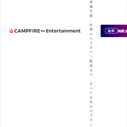
実
施
可
能
。
企
画
掲載
無料
か
ら
リ
タ
ー
ン
配
送
ま
で
、
す
べ
て
お
任
せ
の
プ
ラ
ン