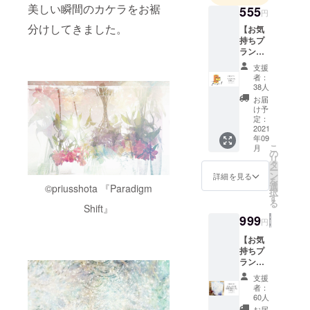
美しい瞬間のカケラをお裾
555
円
分けしてきました。
【お気
持ちプ
ラン】
サンク
支援
スメー
者：
ルのみ
38人
(本なし
お届
の応援
け予
プラン
定：
です) 本
2021
年09
はつき
こ
月
ません
の
リ
が、真
タ
ー
心込め
ン
詳細を見る
を
て感謝
選
©︎priusshota 『Paradigm
択
のメー
す
る
ルをお
Shift』
送りし
999
円
ます。
縁して
【お気
くだ
持ちプ
さって
ラン】
ありが
ポスト
支援
とうご
カード
者：
ざいま
2枚のみ
60人
す。。
(本なし
お届