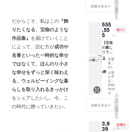
は「宛
ンで
巻末ス
+specia
タ
に、あ
いたし
ー
名な
す。 <
ペシャ
l gift(あ
ン
なたの
詳細を見る
ます。
を
し」と
展示実
ルサン
なたの
選
お名前
択
ご記入
績> 中
クスに
イメー
す
を掲載
る
くださ
目黒 蔦
お名前
ジに合
だからこそ、私はこの
『飾
いたし
555
い。
屋書店
掲載
わせ
ます。
special
さん
+specia
て、
りたくなる、宝物のような
,55
備考欄
残り1
gift ③ =
Neighb
l gift⑤
たった
5
に希望
円
作品集』
を届けていくこと
zoomを
orhood
卓上
一つし
の名前
使った
and
フォト
かない
【至福
やニッ
によって、読む方が
成功や
作品集
Coffee
アクリ
新作
の癒し
クネー
掲載作
池尻2丁
ル作品
フォト
リラク
ムをご
名誉といった一時的な幸せ
品の解
目店さ
【A5サ
アート
ゼー
記入く
支援
説をさ
ん
イズ】
作品を
ション
ださ
ではなくて、ほんのり小さ
者：
せてい
garage
+specia
作り、
プラン
い。
0人
ただき
YOKOH
l gift⑥
お好き
１名限
な幸せをずっと深く味わえ
special
お届
ます。
AMAさ
都内撮
なサイ
定】 本
gift⑤ =
け予
る、ウェルビーイングな暮
90分間
ん 私自
影体験
ズの
1冊 +購
定：
透明感
内で話
身も新
60分
フォト
入者の
2022
がとっ
らしを取り入れるきっかけ
年03
せる範
しい場
+specia
アクリ
お名前
ても綺
こ
月
囲まで
所で個
l gift⑦
ル作品
と著者
の
麗な
をシェアしたいし、今、こ
リ
語りま
展開催
オフラ
にして
のサイ
タ
フォト
ー
す。質
と沢山
インイ
お届け
ン入り
ン
アクリ
詳細を見る
の時代に贈っていきたい。
を
疑応答
の方に
ベント
しま
+
選
ルをお
択
もでき
癒しを
『個展
す！) ==
special
す
届けし
る
ます。
お届け
オープ
リター
gift(【
ます。
3,9
【時期
できる
ニング
ンの説
全国ど
卓上タ
在庫な
は10月
ことを
パー
明== ◎
こで
39
し
イプな
円