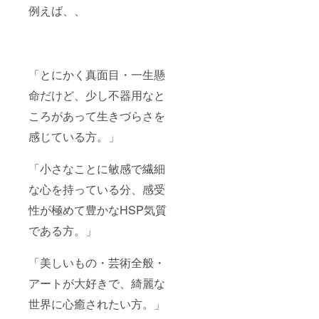
【お好
(約1ヶ
時間) 2)
例えば、、
所へお
きな作
月) 3)
あなた
送りし
品を選
フォト
に合わ
ます。
んでい
アクリ
せて、
※イベン
ただき
ルに仕
スペ
ト日程
ます
上げ
シャル
は、
が、ま
て、納
プラン
「とにかく真面目・一生懸
メール
だ一度
品 (約
をご提
で打ち
も売れ
1ヶ月) ※
案。(約
命だけど、少し不器用なと
合わせ
ていな
メール
1ヶ月以
のうえ
ころがあって生きづらさを
い作品
にて最
内) 3)個
決定い
のみ】
初のヒ
展企画
たしま
感じている方。」
となり
アリン
実施
す。
ますの
グ日程
(1day)
→【202
でご注
を決め
。 <展
「小さなことに敏感で繊細
1年10月
意願い
ます。
示実績>
~2022
ます。
本と
中目黒
な心を持っている分、感受
年3月ま
special
フォト
蔦屋書
での
gift⑥ =
アクリ
店さん
性が極めて豊かなHSP気質
間】で
2021年
ル作品
Neighb
させて
9月~12
は2021
orhood
である方。」
いただ
月に60
年内に
and
けまし
分、あ
お届け
Coffee
たら幸
「美しいもの・芸術全般・
なたを
しま
池尻2丁
いで
撮影さ
す。 ※
目店さ
アートが大好きで、綺麗な
す。
せてい
サイズ
ん
※Prius
ただき
はお好
garage
世界に心癒されたい方。」
Shotaの
ます。
みです
YOKOH
会場へ