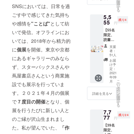
を
選
択
SNSにおいては、日常を過
す
る
ごす中で感じてきた気持ち
5,5
残り4
55
や感情を
"ことば"
として紡
円
【55名
いで発信。オフラインにお
限定、
読書を
いては、2018年から精力的
楽しみ
支援
に
個展
を開催。東京や京都
たい方
者：
へ】 本
51人
にあるギャラリーのみなら
一冊
お届
+購入者
け予
ず、スターバックスさんや
のお名
定：
前と著
2021
蔦屋書店さんという商業施
年09
者のサ
こ
月
イン入
設でも展示を行っていま
の
リ
り
タ
ー
す。２０２１年４月の個展
+specia
ン
詳細を見る
を
l gift①
選
択
で
７度目の開催
となり、個
ポスト
す
る
カード2
展を行うたびに新しい人と
7,7
枚
残り24
+specia
77
のご縁が沢山生まれまし
円
l gift②
【39名
オリジ
た。私が望んでいた、
「作
限定、
ナル栞