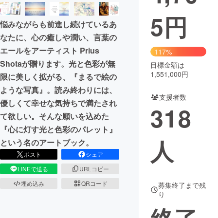
5
円
まちづくり・地域活性化
悩みながらも前進し続けているあ
なたに、心の癒しや潤い、言葉の
CAMPFIRE for Social Good
CAMPFIRE Creation
エールをアーティスト Prius
117%
CAMPFIREふるさと納税
machi-ya
コミュニティ
Shotaが贈ります。光と色彩が無
目標金額は
1,551,000円
限に美しく拡がる、『まるで絵の
ような写真』。読み終わりには、
支援者数
優しくて幸せな気持ちで満たされ
318
て欲しい。そんな願いを込めた
『心に灯す光と色彩のパレット』
人
という名のアートブック。
ポスト
シェア
LINEで送る
URLコピー
埋め込み
QRコード
募集終了まで残
り