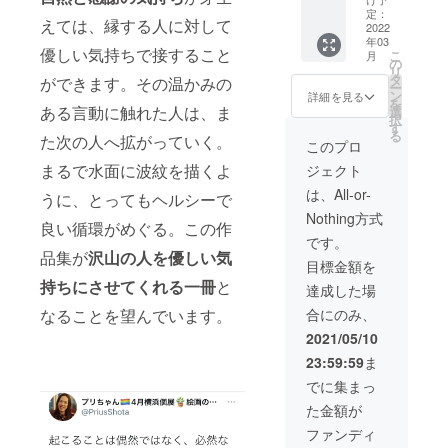
special
での
必ず敬
【オー
ん」
プリ
など備
定：
gift⑤ =
間】で
称付き
ダーメ
「〇〇
えては、縁する人に対して
ちゃん)
2022
考欄に
2021年
させて
でご記
イドに
くん」
年03
の出版
必ず敬
9月~12
いただ
入くだ
惹かれ
など備
優しい気持ちで接すること
こ
月
記念個
称付き
の
月に60
けまし
さい。
る方
考欄に
リ
展開催
でご記
タ
分、あ
たら幸
宛名の
に、特
必ず敬
ができます。その温かみの
ー
を主催
入くだ
ン
なたを
いで
いらな
にオス
称付き
詳細を見る
を
できる
ある言動に触れた人は、ま
さい。
選
撮影さ
す。
い場合
スメの
でご記
択
権利
宛名の
す
せてい
※Prius
は「宛
プラン
入くだ
る
た次の人へ拡がっていく。
+本(サ
いらな
ただき
Shotaの
名な
です】
さい。
このプロ
インな
い場合
ます。
会場へ
し」と
special
宛名の
まるで水面に波紋を描くよ
ジェクト
し)30冊
は「宛
JPEG納
の交通
ご記入
gift①=
いらな
つき ==
名な
品で、
費や宿
くださ
私の作
い場合
は、All-or-
うに、とってもヘルシーで
リター
し」と
最低50
泊費は
い。
品は基
は「宛
Nothing方式
ンの説
ご記入
枚お渡
支援金
special
本的に
名な
良い循環がめぐる。この作
明==
くださ
ししま
額に含
gift ③ =
エディ
し」と
です。
【東京
い。
品集が
沢山の人を優しい気
す。魔
まれて
zoomを
ション
ご記入
目標金額を
都内】
法をか
いま
使った
と呼ば
くださ
持ちにさせてくれる一冊
と
で、
けた作
す。 ※
作品集
れる限
い。 ==
達成した場
Prius
品は5枚
支援者
掲載作
定部数
リター
なることを望んでいます。
合にのみ、
Shota(
まで。
の交通
品の解
を"5"や
ンの説
プリ
【撮影
費や宿
説をさ
"10"に
明==
2021/05/10
ちゃん)
場所は
泊費な
せてい
してい
【全
23:59:59
ま
の出版
東京限
どはご
ただき
ます。
国】の
記念個
定】で
負担い
ます。
こちら
ご希望
でに集まっ
展開催
す。
ただき
90分間
のプラ
する県
た金額が
を主催
メール
ますの
内で話
ンは
で、あ
できる
アドレ
で、ご
せる範
【エ
なたの
ファンディ
スペ