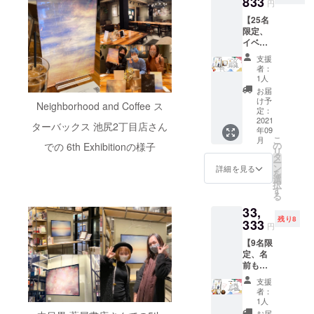
833
== ◎サ
名な
円
ターン
インの
し」と
【25名
の説明
宛名を
ご記入
限定、
== ◎サ
希望す
くださ
イベン
インあ
る場合
い。
トも楽
りの場
は「〇
支援
しみた
合、備
〇さ
者：
い方
考欄に
ん」
1人
へ】 本
「サイ
「〇〇
お届
１冊
ンあ
ちゃ
け予
Neighborhood and Coffee ス
+購入者
り」と
定：
ん」
のお名
2021
ご記入
「〇〇
ターバックス 池尻2丁目店さん
年09
前と著
くださ
くん」
こ
月
者のサ
い。 ◎
の
での 6th Exhibitionの様子
など備
リ
イン入
サイン
タ
考欄に
ー
り
や宛名
ン
必ず敬
詳細を見る
を
+specia
を希望
選
称付き
択
l gift①
する場
す
でご記
る
ポスト
合は
入くだ
33,
カード2
「〇〇
さい。
残り8
枚
333
さん」
宛名の
円
+specia
「〇〇
いらな
【9名限
l gift②
ちゃ
い場合
定、名
オリジ
ん」
は「宛
前も載
ナル栞1
「〇〇
名な
せて欲
枚 +
くん」
し」と
支援
しい方
special
など備
ご記入
者：
向け】
gift③(
考欄に
1人
くださ
本１冊
オフラ
必ず敬
お届