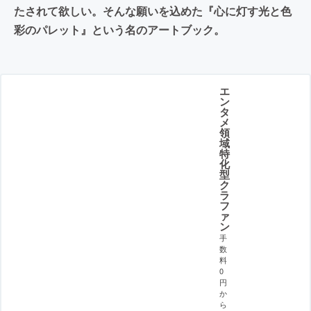
たされて欲しい。そんな願いを込めた『心に灯す光と色
彩のパレット』という名のアートブック。
エ
ン
タ
メ
領
域
特
化
型
ク
ラ
フ
ァ
ン
手
数
料
0
円
か
ら