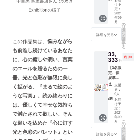
い。
中目黒 蔦屋書店さんでの5th
+購入者
インイ
称付き
け予
special
のお名
ベント
定：
でご記
Exhibitionの様子
gift ③ =
前と著
2021
『出版
入くだ
zoomを
年09
者のサ
記念個
さい。
使った
こ
月
イン入
展オー
の
宛名の
作品集
リ
り
プニン
タ
いらな
掲載作
ー
+specia
グパー
ン
い場合
詳細を見る
品の解
を
l gift①
ティー
選
は「宛
説をさ
この作品集は、
悩みながら
択
ポスト
in
す
名な
せてい
る
カード2
Tokyo
し」と
も前進し続けているあなた
ただき
33,
枚
』特別
ご記入
ます。
残り3
+specia
333
に、心の癒しや潤い、言葉
ご招
くださ
90分間
円
l gift②
待、ド
い。
内で話
【3名限
のエールを贈るための一
オリジ
リン
せる範
定、個
ナル栞1
ク・軽
囲まで
冊。光と色彩が無限に美し
展準備
枚
食フー
語りま
もした
+specia
ド付き)
す。質
支援
く拡がる、『まるで絵のよ
い方向
l gift③
====リ
者：
疑応答
け】 本
掲載作
ターン
0人
うな写真』。読み終わりに
もでき
1冊 +購
品の解
の説明
お届
ます。
入者の
説、
=== ◎
け予
は、優しくて幸せな気持ち
【時期
お名前
パーソ
定：
サイン
は10月
と著者
2021
で満たされて欲しい。そん
ナル
の宛名
~12月】
年09
のサイ
zoom
を希望
の予
こ
月
な願いを込めた『心に灯す
ン入り
セッ
の
する場
定、
リ
+specia
ション
タ
合は
メール
ー
光と色彩のパレット』とい
l gift①
90分つ
ン
「〇〇
詳細を見る
アドレ
を
ポスト
き
選
さん」