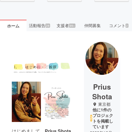
活動報告
支援者
仲間募集
コメント
ホーム
28
99+
2
Prius
Shota
東京都
他に1件の
プロジェク
トを掲載し
ています
はじめまして。
Prius Shota