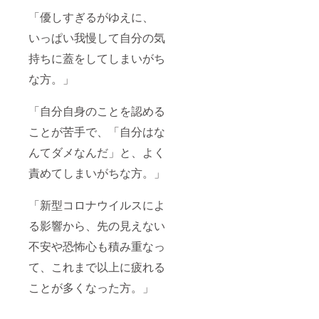
JPEG納
が、
AMAさ
の交通
品で、
【卓上
ん ※本
「優しすぎるがゆえに、
費は支
最低50
タイプ
は
援金額
枚お渡
はポス
【2021
いっぱい我慢して自分の気
に含ま
ししま
トカー
年以
れてい
持ちに蓋をしてしまいがち
す。魔
ドサイ
内】に
ます。
法をか
ズか
支援者
な方。」
※支援者
けた作
ら、
のご住
の交通
品は5枚
A4】ま
所へお
費や宿
まで。
で。
送りし
「自分自身のことを認める
泊費な
【撮影
【壁掛
ます。
どはご
場所は
けタイ
※初回ヒ
ことが苦手で、「自分はな
負担い
東京限
プはポ
アリン
ただき
定】で
スト
グ日や
んてダメなんだ」と、よく
ますの
す。
カード
会期日
で、ご
責めてしまいがちな方。」
メール
サイズ
程
了承く
アドレ
から、
(1day)
ださい
スにて
B2(ポス
は、
ませ。
「新型コロナウイルスによ
ご連絡
ターサ
メール
いたし
イズ)】
で打ち
る影響から、先の見えない
ます。
までの
合わせ
specia
間で、
のうえ
不安や恐怖心も積み重なっ
gift⑦ =
ご自由
決定い
東京で
にお選
たしま
て、これまで以上に疲れる
開催の
びいた
す。
個展
だけま
→【202
ことが多くなった方。」
オープ
す。 ※
1年10月
ニング
フィー
~2022