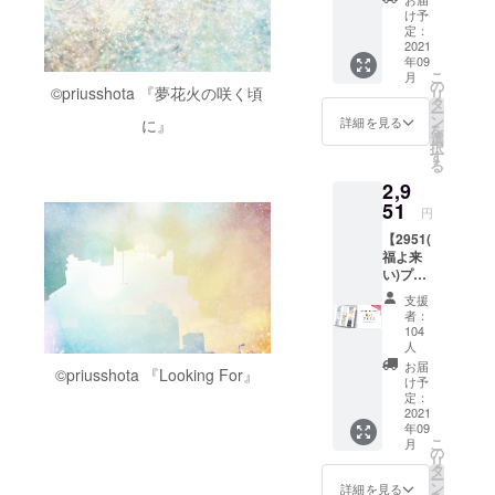
。！
の応援
け予
プラン
定：
です) 本
2021
年09
はつき
こ
月
ません
の
©️priusshota 『夢花火の咲く頃
リ
が、作
タ
ー
品のお
ン
詳細を見る
に』
を
裾分け
選
択
いたし
す
る
ます♪
2,9
51
円
【2951(
福よ来
い)プラ
ン】本
支援
一冊の
者：
み(サイ
104
ンなし)
人
記念す
お届
©️priusshota 『Looking For』
べき初
け予
出版作
定：
2021
品をお
年09
届けい
こ
月
たしま
の
リ
す！
タ
ー
ン
詳細を見る