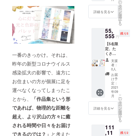
ド20枚
き
の
〇さ
し」と
疑応答
ラウド
リ
+specia
+specia
タ
ん」
ご記入
もでき
ファン
ー
l gift②
l gift④
ン
「〇〇
詳細を見る
くださ
ます。
ディン
を
ギフト
巻末ス
選
ちゃ
い。
【時期
グ終了
択
用オリ
ペシャ
す
ん」
special
は10月
後、詳
る
ジナル
ルサン
「〇〇
gift ③ =
~12月】
細日時
55,
栞20枚
クスに
くん」
zoomを
の予
は確定
残り5
【例え
555
お名前
など備
使った
円
定、
次第
ば、子
掲載
考欄に
作品集
メール
メール
【5名限
どもた
+specia
必ず敬
掲載作
アドレ
にてご
定、た
ちがい
l gift⑤
称付き
品の解
スにご
連絡し
くさん
一番のきっかけ。それは、
る施設
卓上
でご記
説をさ
連絡い
ます。
応援し
や老人
フォト
入くだ
せてい
支援
たしま
※Prius
昨年の新型コロナウイルス
たい方
ホーム
アクリ
さい。
者：
ただき
す。
Shotaの
向け】
など、
ル作品
0人
宛名の
ます。
special
感染拡大の影響で、遠方に
会場へ
本１冊
沢山の
【A5サ
いらな
お届
90分間
gift④ =
の交通
+購入者
方々に
イズ】
け予
い場合
内で話
お住まいの方が個展に足を
作品集
費は支
のお名
癒しの
定：
==リ
は「宛
せる範
巻末
援金額
前と著
2021
作品集
ターン
運べなくなってしまったこ
名な
囲まで
に、あ
に含ま
年09
者のサ
をお届
の説明
し」と
語りま
なたの
こ
れてい
月
イン入
けした
とから、
「作品集という形
の
== ◎サ
ご記入
す。質
お名前
リ
ます。
り
い！と
タ
インの
くださ
疑応答
を掲載
ー
※支援者
であれば、物理的な距離を
+specia
いう方
ン
宛名を
詳細を見る
い。
もでき
いたし
を
の交通
l gift①
にオス
選
希望す
special
ます。
ます。
択
費や宿
超え、より沢山の方々に癒
ポスト
スメの
す
る場合
gift ③ =
【時期
備考欄
る
泊費な
カード2
プラン
は「〇
zoomを
は10月
される時間や日々をお届け
に希望
どはご
111
枚
で
〇さ
使った
~12月】
の名前
負担い
+specia
,11
す。】
ん」
作品集
できるのでは？」
と考えた
残り2
の予
やニッ
ただき