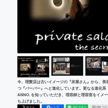
まちづくり・地域活性化
今、理髪店は古いイメージの『床屋さん』から、美
つ『バーバー』へと進化しています。更なる進化系『ユニセ
ANNO. を知っていただき、理容師と理容室をイ
ち上げました。
ポスト
シェア
LINEで送る
URLコ