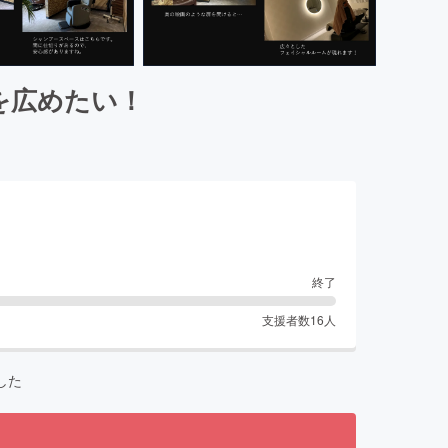
. を広めたい！
終了
支援者数
16
人
した