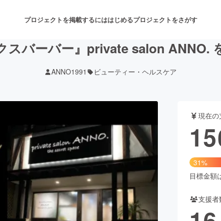
プロジェクトを掲載するには
はじめる
プロジェクトをさがす
バーバー』private salon ANNO
ANNO1991
ビューティー・ヘルスケア
注目のリターン
注目の新着プロジェクト
募集終了が近いプロジェクト
も
現在の
音楽
舞台・パフォーマンス
15
ゲーム・サービス開発
フード・飲食店
31%
書籍・雑誌出版
アニメ・漫画
目標金額は5
支援者
チャレンジ
ビューティー・ヘルスケ
16