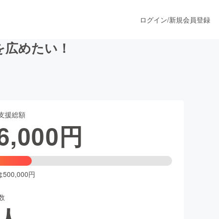
ログイン
/
新規会員登録
. を広めたい！
うすぐ公開されます
支援総額
プロダクト
6,000
円
ファッション
スポーツ
00,000円
数
ア
ソーシャルグッド
人