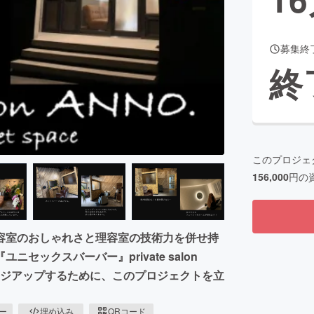
募集終
CAMPFIRE for Social Good
CAMPFIRE Creation
終
CAMPFIREふるさと納税
machi-ya
コミュニティ
このプロジェ
156,000
円の
容室のおしゃれさと理容室の技術力を併せ持
ックスバーバー』private salon
メージアップするために、このプロジェクトを立
ピー
埋め込み
QRコード