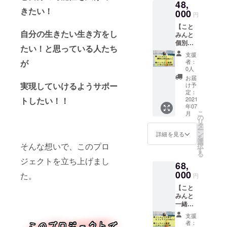
48,
でお話
演、全
きたい！
しでき
000
て違っ
円
るチ
た内容
【こと
ケット
の講演
自分の生きたい生き方をし
みんと
・オン
になり
個別
ライン
ます。
たい！と思っている人たち
ZOOM
講演イ
※講演ス
支援
（60
ベント
ケ
が
者：
分）＋
を全5回
ジュー
0人
オンラ
やるの
ル等詳
お届
イン講
で、ご
実現していけるようサポー
細は
け予
演イベ
希望の3
定：
メール
トしたい！！
ント（5
2021
回を
にて送
年07
回招
お選び
らせて
こ
月
待）】
いただ
の
いただ
リ
・こと
き参加
タ
きま
ー
みんと
してい
ン
す。
詳細を見る
を
個別で
ただけ
選
そんな想いで、このプロ
択
60分
ます。
す
る
ZOOM
※講演は
ジェクトを立ち上げまし
68,
でお話
５講
しでき
000
演、全
た。
円
ます。
て違っ
【こと
・オン
た内容
みんと
ライン
の講演
一緒に
講演イ
になり
大阪で
ベント
ます。
支援
カフェ
全5回の
※講演ス
者：