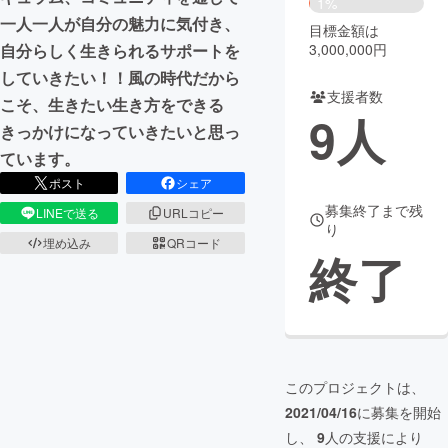
1%
一人一人が自分の魅力に気付き、
目標金額は
まちづくり・地域活性化
3,000,000円
自分らしく生きられるサポートを
していきたい！！風の時代だから
支援者数
CAMPFIRE for Social Good
CAMPFIRE Creation
こそ、生きたい生き方をできる
9
人
CAMPFIREふるさと納税
machi-ya
コミュニティ
きっかけになっていきたいと思っ
ています。
ポスト
シェア
募集終了まで残
LINEで送る
URLコピー
り
埋め込み
QRコード
終了
このプロジェクトは、
2021/04/16
に募集を開始
し、
9
人の支援により