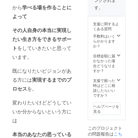
ングされま
いただ
けま
から
学べる場を作ることに
す。
す。 ※
よって
ことみ
んと大
支援に関するよ
阪でカ
くある質問
その人自身の本当に実現し
フェタ
イムに
手数料はいく
たい生き方をできる
サポー
ついて
らかかります
●スタッ
か？
ト
をしていきたいと思って
フ1名同
行しま
目標金額に届
います。
す♪ ●日
かなかった場
程は7，
合どうなりま
8月の期
既になりたいビジョンがあ
すか？
間内で
る方には
実現するまでのプ
個別で
支援で困った
調整可
時はどこに相
ロセス
を。
能で
談したらいい
す。 ●
ですか？
大阪市
変わりたいけどどうしてい
内のカ
ヘルプページを
フェの
いか分からないという方に
見る
予定で
す。 ●
は
交通
このプロジェクト
費、滞
本当のあなたの思っている
の問題報告は
こち
在費、