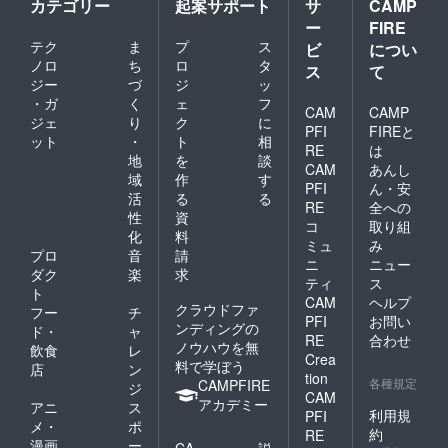
カテゴリー
起案サポート
サ
CAMP
ー
FIRE
テク
ま
プ
ス
ビ
につい
ノロ
ち
ロ
タ
ス
て
ジー
づ
ジ
ッ
・ガ
く
ェ
フ
CAM
CAMP
ジェ
り
ク
に
PFI
FIREと
ット
・
ト
相
RE
は
地
を
談
CAM
あんし
域
作
す
PFI
ん・安
活
る
る
RE
全への
性
資
コ
取り組
化
料
ミュ
み
プロ
音
請
ニ
ニュー
ダク
楽
求
ティ
ス
ト
CAM
ヘルプ
クラウドファ
フー
チ
PFI
お問い
ンディングの
ド・
ャ
RE
合わせ
ノウハウを無
飲食
レ
Crea
料で学ぼう
店
ン
tion
各種規定
CAMPFIRE
ジ
CAM
アカデミー
アニ
ス
利用規
PFI
メ・
ポ
約
RE
漫画
ー