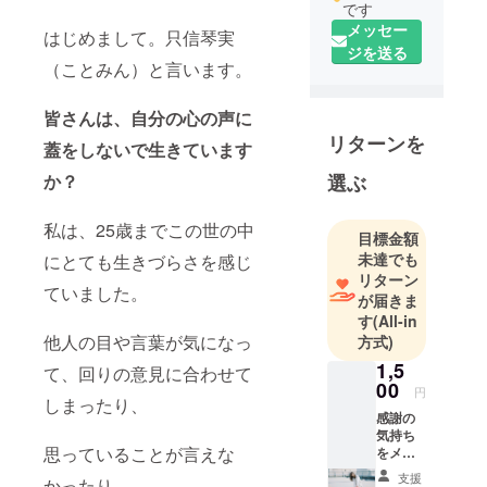
です
メッセー
はじめまして。只信琴実
ジを送る
（ことみん）と言います。
皆さんは、自分の心の声に
リターンを
蓋をしないで生きています
か？
選ぶ
私は、25歳までこの世の中
目標金額
未達でも
にとても生きづらさを感じ
リターン
ていました。
が届きま
す
(All-in
他人の目や言葉が気になっ
方式)
1,5
て、回りの意見に合わせて
00
円
しまったり、
感謝の
気持ち
思っていることが言えな
をメー
ルに込
支援
かったり...