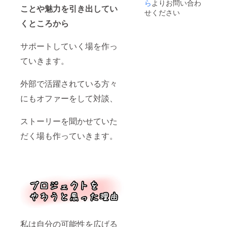
ご自身
ら
よりお問い合わ
ことや魅力を引き出してい
のカ
せください
フェ代
くところから
につい
ては自
己負担
サポートしていく場を作っ
でお願
いいた
ていきます。
しま
す。 ※
外部で活躍されている方々
講演に
ついて
にもオファーをして対談、
●講演は
５講
演、全
ストーリーを聞かせていた
て違っ
た内容
だく場も作っていきます。
の講演
になり
ます。
●講演ス
ケ
ジュー
ル等詳
細は
メール
にて送
らせて
私は自分の可能性を広げる