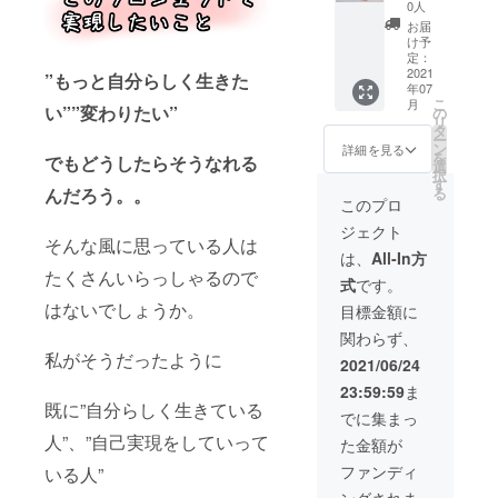
（60
全て
ケ
0人
分）＋
の講演
ジュー
お届
オンラ
に参加
ル等詳
け予
イン講
してい
定：
細は
演イベ
2021
ただけ
”もっと自分らしく生きた
メール
年07
ント（5
ます。
にて送
こ
月
回招
い””変わりたい”
※講演は
の
らせて
リ
待）】
５講
タ
いただ
ー
・こと
演、全
ン
きま
詳細を見る
を
でもどうしたらそうなれる
みんと
て違っ
選
す。
択
大阪の
た内容
す
んだろう。。
る
カフェ
の講演
このプロ
で楽し
になり
ジェクト
い時間
ます。
そんな風に思っている人は
を過ご
※講演ス
は、
All-In方
しま
ケ
たくさんいらっしゃるので
式
です。
しょ
ジュー
う。
はないでしょうか。
ル等詳
目標金額に
（60
細は
関わらず、
分） ・
メール
私がそうだったように
オンラ
にて送
2021/06/24
イン講
らせて
23:59:59
ま
演イベ
いただ
既に”自分らしく生きている
ント全5
きま
でに集まっ
回の全
す。
人”、”自己実現をしていって
た金額が
ての講
演に参
ファンディ
いる人”
加して