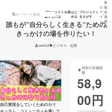
新
ロ
規
グ
会
プロジェクトを掲
はじ
プロジェクト
/
載するには
める
をさがす
イ
員
ン
登
誰もが”自分らしく生きる”ための
録
きっかけの場を作りたい！
人気のプロ
注目のリ
注目の新着プロ
募集終了が近いプ
もうすぐ公開
ownfuil
ビジネス・起業
ジェクト
ターン
ジェクト
ロジェクト
されます
アート・写真
音楽
現在の支援総
額
58,9
テクノロジー・ガジェット
ゲーム・サ
00
円
映像・映画
書籍・雑誌
自己実現をしていくためのカリ
ビジネス・起業
チャレンジ
キュラム、コミュニティを通して