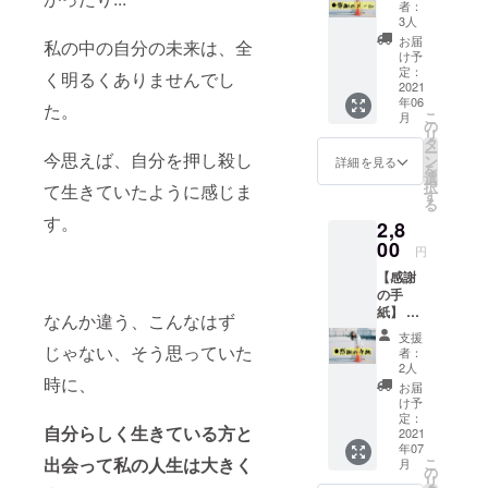
めて送
者：
らせて
3人
いただ
お届
私の中の自分の未来は、全
きま
け予
す。
定：
く明るくありませんでし
2021
年06
た。
こ
月
の
リ
タ
ー
今思えば、自分を押し殺し
ン
詳細を見る
を
選
択
て生きていたように感じま
す
る
す。
2,8
00
円
【感謝
の手
紙】 心
なんか違う、こんなはず
から感
支援
謝の気
じゃない、そう思っていた
者：
持ちを
2人
時に、
込め
お届
て、手
け予
紙を送
定：
自分らしく生きている方と
らせて
2021
年07
いただ
出会って私の人生は大きく
こ
月
きま
の
リ
す。