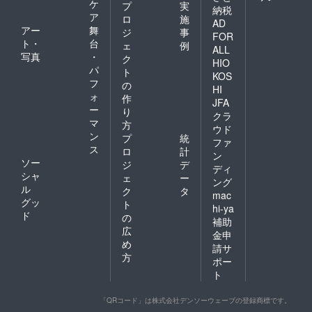
ケ
プ
実
納税
ア
ロ
施
AD
アー
舞
ジ
事
FOR
ト・
台
ェ
例
ALL
写真
・
ク
HIO
パ
ト
KOS
フ
の
HI
ォ
作
JFA
ー
り
クラ
マ
方
ウド
ン
プ
統
ファ
ス
ロ
計
ン
ソー
ジ
デ
ディ
シャ
ェ
ー
ング
ル
ク
タ
mac
グッ
ト
hi-ya
ド
の
補助
広
金申
め
請サ
方
ポー
ト
「QRコード」は株式会社デンソーウェーブの登録商標です。