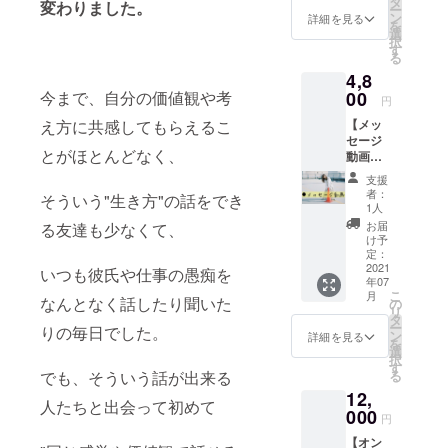
タ
変わりました。
ー
ン
詳細を見る
を
選
択
す
る
4,8
今まで、自分の価値観や考
00
円
え方に共感してもらえるこ
【メッ
セージ
とがほとんどなく、
動画】
心を込
支援
めて感
者：
そういう"生き方"の話をでき
謝の気
1人
持ちを
お届
る友達も少なくて、
動画で
け予
送らせ
定：
ていた
2021
いつも彼氏や仕事の愚痴を
年07
だきま
こ
月
す。
なんとなく話したり聞いた
の
リ
タ
ー
りの毎日でした。
ン
詳細を見る
を
選
択
す
でも、そういう話が出来る
る
12,
人たちと出会って初めて
000
円
【オン