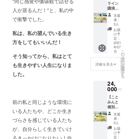
"同じ感覚や価値観で話せる
ライン
講演イ
人が居るんだ！"と、私の中
ベント
支援
（1回招
で衝撃でした。
者：
待）】
3人
・オン
お届
私は、私の望んでいる生き
ライン
け予
講演イ
定：
方をしてもいいんだ！
ベント
2021
年07
を全5回
こ
月
やるの
の
そう知ってから、私はとて
リ
で、
タ
ー
ご希望
ン
も生きやすい人生になりま
詳細を見る
を
の1回を
選
択
お選び
した。
す
る
いただ
24,
き参加
してい
000
円
ただけ
【こと
ます。
前の私と同じような環境に
みんと
※講演は
個別
５講
いる人たちや、どこか生き
ZOOM
演、全
支援
（20
て違っ
者：
づらさを感じている人たち
分）＋
た内容
0人
オンラ
の講演
が、自分らしく生きていけ
お届
イン講
になり
け予
演イベ
るきっかけになりたい！自
ます。
定：