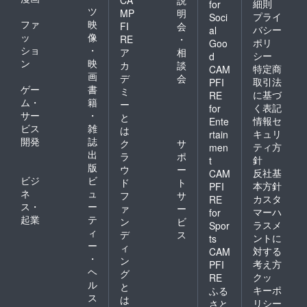
CA
説
細則
for
ツ
MP
明
プライ
Soci
ファ
映
FI
会
バシー
al
ッ
像
RE
・
ポリ
Goo
ショ
・
ア
相
シー
d
ン
映
カ
談
特定商
CAM
画
デ
会
取引法
PFI
ゲー
書
ミ
に基づ
RE
ム・
籍
ー
く表記
for
サー
・
と
情報セ
Ente
ビス
雑
は
キュリ
rtain
開発
誌
ク
サ
ティ方
men
出
ラ
ポ
針
t
版
ウ
ー
反社基
CAM
ビジ
ビ
ド
ト
本方針
PFI
ネ
ュ
フ
サ
カスタ
RE
ス・
ー
ァ
ー
マーハ
for
起業
テ
ン
ビ
ラスメ
Spor
ィ
デ
ス
ントに
ts
ー
ィ
対する
CAM
・
ン
考え方
PFI
ヘ
グ
クッ
RE
ル
と
キーポ
ふる
ス
は
リシー
さと