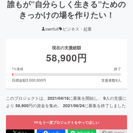
誰もが”自分らしく生きる”ための
きっかけの場を作りたい！
ownfuil
ビジネス・起業
現在の支援総額
58,900
円
終了
1
%達成
目標金額
3,000,000
円
支援者数
9
人
このプロジェクトは、
2021/04/16
に募集を開始し、
9
人の支援に
より
58,900
円の資金を集め、
2021/06/24
に募集を終了しました
もう一度プロジェクトをやってほしい
ポスト
シェア
LINEで送る
URLコピー