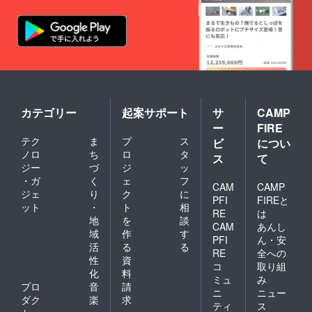
カテゴリー
起案サポート
サ
CAMP
ー
FIRE
テク
ま
プ
ス
ビ
につい
ノロ
ち
ロ
タ
ス
て
ジー
づ
ジ
ッ
・ガ
く
ェ
フ
CAM
CAMP
ジェ
り
ク
に
PFI
FIREと
ット
・
ト
相
RE
は
地
を
談
CAM
あんし
域
作
す
PFI
ん・安
活
る
る
RE
全への
性
資
コ
取り組
化
料
ミュ
み
プロ
音
請
ニ
ニュー
ダク
楽
求
ティ
ス