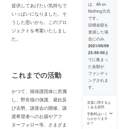
は、All-or-
提供してあげたい気持ちで
Nothing方式
いっぱいになりました。そ
です。
うした思いから、このプロ
目標金額を
ジェクトを考案いたしまし
達成した場
た。
合にのみ、
2021/05/09
23:59:59
ま
でに集まっ
た金額が
これまでの活動
ファンディ
ングされま
す。
かつて、猫保護団体に所属
し、野良猫の保護、避妊及
支援に関するよ
くある質問
び去勢、譲渡会の開催、譲
手数料はいく
渡希望者へのお届やアフ
らかかります
か？
ターフォロー等、さまざま