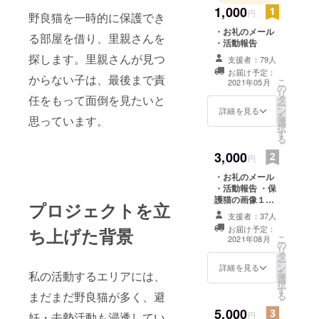
ています。
1,000
円
野良猫を一時的に保護でき
よろしくお
・お礼のメール
願いいたし
る部屋を借り、里親さんを
・活動報告
ます。
探します。里親さんが見つ
支援者：79人
お届け予定：
からない子は、最後まで責
こ
2021年05月
の
リ
任をもって面倒を見たいと
タ
ー
ン
詳細を見る
を
思っています。
選
択
す
る
3,000
円
・お礼のメール
・活動報告 ・保
護猫の画像１枚
プロジェクトを立
をメール添付に
支援者：37人
て送付
お届け予定：
ち上げた背景
こ
2021年08月
の
リ
タ
ー
ン
詳細を見る
を
私の活動するエリアには、
選
択
す
まだまだ野良猫が多く、避
る
5,000
円
妊・去勢活動も浸透してい