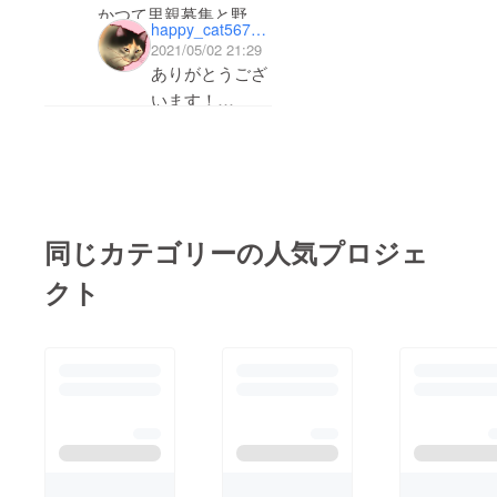
すね、これからも応援
りますが、焦ら
かつて里親募集と野良
しています。
happy_cat567318
ずがんばってい
猫を引き取って飼って
2021/05/02 21:29
きたいと思いま
ました
ありがとうござ
す！
今はどちらも旅立ち、
います！
今の環境的に新しい猫
はい！野良猫を
を迎えることが出来な
保護し、新しい
いのですが今回の活動
家庭へと繋ぐこ
を知って少しでもお力
とは、予想して
になればと微力ながら
いるよりもはる
同じカテゴリーの人気プロジェ
協力させていただきま
かに大変なこと
した
クト
なのだと思いま
これからも活動ご尽力
す。Gouwan98
なされてください
様のご活躍に
も、心から尊敬
させていただき
ます！
私も猫たちのた
め、困難を乗り