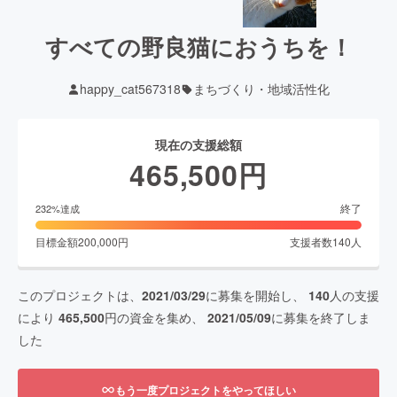
すべての野良猫におうちを！
happy_cat567318
まちづくり・地域活性化
現在の支援総額
465,500
円
終了
232
%達成
目標金額
200,000
円
支援者数
140
人
このプロジェクトは、
2021/03/29
に募集を開始し、
140
人の支援
により
465,500
円の資金を集め、
2021/05/09
に募集を終了しま
した
もう一度プロジェクトをやってほしい