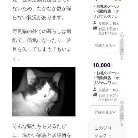
・お礼のメール
ないため、なかなか数が減
・活動報告 ・オ
リジナルステッ
らない状況があります。
カーを郵送にで
支援者：16人
送付
お届け予定：
野良猫の外での暮らしは過
こ
2021年12月
の
リ
酷で、病気になったり、片
タ
ー
ン
詳細を見る
を
目を失ってしまう子もいま
選
択
す
す。
る
10,000
円
・お礼のメール
・活動報告 ・オ
リジナルワッペ
ン１枚を郵送に
支援者：10人
て送付
お届け予定：
こ
2021年12月
の
リ
タ
ー
ン
詳細を見る
を
選
択
す
る
そんな猫たちを見るたび
このプロ
に、温かい家族と居場所を
ジェクト