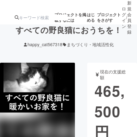
新
ロ
規
グ
会
プロジェクトを掲
はじ
プロジェクト
/
載するには
める
をさがす
イ
員
ン
登
すべての野良猫におうちを！
録
happy_cat567318
まちづくり・地域活性化
人気のプロ
注目のリ
注目の新着プロ
募集終了が近いプ
もうすぐ公開
ジェクト
ターン
ジェクト
ロジェクト
されます
現在の支援総
額
アート・写真
音楽
465,
テクノロジー・ガジェット
ゲーム・サ
500
映像・映画
書籍・雑誌
円
ビジネス・起業
チャレンジ