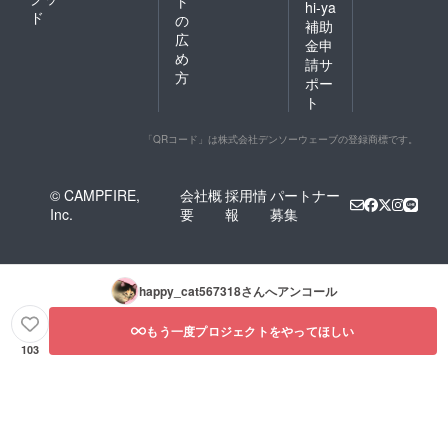
ト
hi-ya
ド
の
補助
広
金申
め
請サ
方
ポー
ト
「QRコード」は株式会社デンソーウェーブの登録商標です。
© CAMPFIRE,
会社概
採用情
パートナー
Inc.
要
報
募集
happy_cat567318
さんへアンコール
もう一度プロジェクトをやってほしい
103