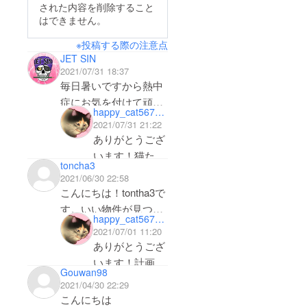
された内容を削除すること
はできません。
※投稿する際の注意点
JET SIN
2021/07/31 18:37
毎日暑いですから熱中
症にお気を付けて頑
happy_cat567318
張ってください‼
2021/07/31 21:22
ありがとうござ
います！猫たち
toncha3
もほんと、暑い
2021/06/30 22:58
思いをしてると
こんにちは！tontha3で
思うので、１匹
す。いい物件が見つ
happy_cat567318
でも多く保護し
かったみたいで良かっ
2021/07/01 11:20
たいと思いま
たですね。おめでとう
ありがとうござ
す！
ございます。まだまだ
います！計画通
Gouwan98
これからスタートライ
りいかず、もど
2021/04/30 22:29
ンに立ったばっかりで
かしい思いもあ
こんにちは