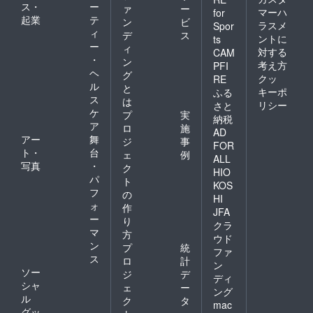
ス・
ー
ァ
ー
マーハ
for
起業
テ
ン
ビ
ラスメ
Spor
ィ
デ
ス
ントに
ts
ー
ィ
対する
CAM
・
ン
考え方
PFI
ヘ
グ
クッ
RE
ル
と
キーポ
ふる
ス
は
リシー
さと
ケ
プ
実
納税
ア
ロ
施
AD
アー
舞
ジ
事
FOR
ト・
台
ェ
例
ALL
写真
・
ク
HIO
パ
ト
KOS
フ
の
HI
ォ
作
JFA
ー
り
クラ
マ
方
ウド
ン
プ
統
ファ
ス
ロ
計
ン
ソー
ジ
デ
ディ
シャ
ェ
ー
ング
ル
ク
タ
mac
グッ