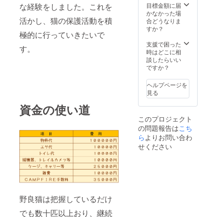
目標金額に届
な経験をしました。これを
かなかった場
活かし、猫の保護活動を積
合どうなりま
すか？
極的に行っていきたいで
支援で困った
す。
時はどこに相
談したらいい
ですか？
ヘルプページを
見る
資金の使い道
このプロジェクト
の問題報告は
こち
ら
よりお問い合わ
せください
野良猫は把握しているだけ
でも数十匹以上おり、継続