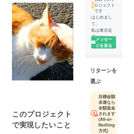
ロジェクト
です
はじめまし
て。
私は東京近
辺において
メッセー
猫の保護活
ジを送る
動や、動物
虐待防止の
ための啓発
リターンを
活動を行っ
ている者で
選ぶ
す。
署名活動や
動画配信等
目標金額
未達なら
を通じて、
全額返金
動物愛護精
このプロジェクト
されます
神の向上を
(All-or-
図っていき
で実現したいこと
Nothing
たいと考え
方式)