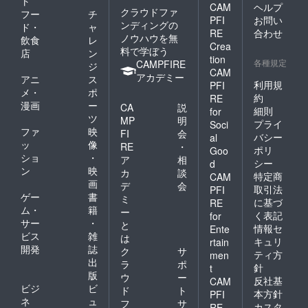
ト
CAM
ヘルプ
クラウドファ
フー
チ
PFI
お問い
ンディングの
ド・
ャ
RE
合わせ
ノウハウを無
飲食
レ
Crea
料で学ぼう
店
ン
tion
各種規定
CAMPFIRE
ジ
CAM
アカデミー
アニ
ス
利用規
PFI
メ・
ポ
約
RE
漫画
ー
CA
説
細則
for
ツ
MP
明
プライ
Soci
ファ
映
FI
会
バシー
al
ッ
像
RE
・
ポリ
Goo
ショ
・
ア
相
シー
d
ン
映
カ
談
特定商
CAM
画
デ
会
取引法
PFI
ゲー
書
ミ
に基づ
RE
ム・
籍
ー
く表記
for
サー
・
と
情報セ
Ente
ビス
雑
は
キュリ
rtain
開発
誌
ク
サ
ティ方
men
出
ラ
ポ
針
t
版
ウ
ー
反社基
CAM
ビジ
ビ
ド
ト
本方針
PFI
ネ
ュ
フ
サ
カスタ
RE