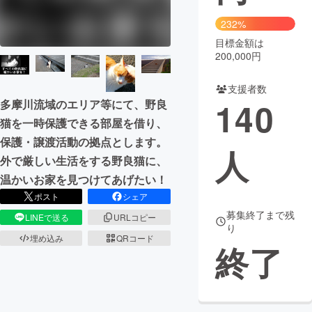
232%
まちづくり・地域活性化
目標金額は
200,000円
CAMPFIRE for Social Good
CAMPFIRE Creation
支援者数
CAMPFIREふるさと納税
machi-ya
コミュニティ
140
多摩川流域のエリア等にて、野良
猫を一時保護できる部屋を借り、
保護・譲渡活動の拠点とします。
人
外で厳しい生活をする野良猫に、
温かいお家を見つけてあげたい！
ポスト
シェア
募集終了まで残
LINEで送る
URLコピー
り
埋め込み
QRコード
終了