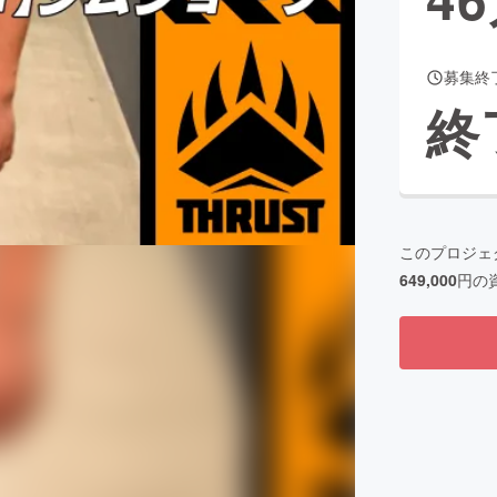
募集終
CAMPFIRE for Social Good
CAMPFIRE Creation
終
CAMPFIREふるさと納税
machi-ya
コミュニティ
このプロジェ
649,000
円の