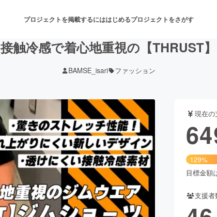
プロジェクトを掲載するには
はじめる
プロジェクトをさがす
接触冷感で着心地重視の【THRUST
BAMSE_isari
ファッション
注目のリターン
注目の新着プロジェクト
募集終了が近いプロジェクト
も
現在の
音楽
舞台・パフォーマンス
64
ゲーム・サービス開発
フード・飲食店
129%
書籍・雑誌出版
アニメ・漫画
目標金額は5
支援者
チャレンジ
ビューティー・ヘルスケ
46