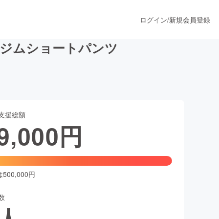
ログイン
/
新規会員登録
】ジムショートパンツ
うすぐ公開されます
支援総額
プロダクト
9,000
円
ファッション
スポーツ
00,000円
数
ア
ソーシャルグッド
人