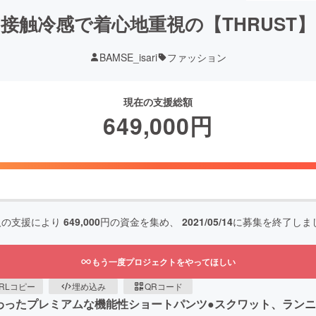
接触冷感で着心地重視の【THRUST
BAMSE_isari
ファッション
現在の支援総額
649,000
円
人の支援により
649,000
円の資金を集め、
2021/05/14
に募集を終了しま
もう一度プロジェクトをやってほしい
RLコピー
埋め込み
QRコード
わったプレミアムな機能性ショートパンツ●スクワット、ランニ