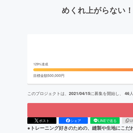
めくれ上がらない！
129
%達成
目標金額
500,000
円
このプロジェクトは、
2021/04/15
に募集を開始し、
46
ポスト
シェア
LINEで送る
U
●トレーニング好きのための、縫製や生地にこだ