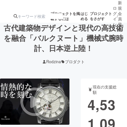
新
ロ
規
グ
会
プロジェクトを掲
はじ
プロジェクト
/
載するには
める
をさがす
イ
員
ン
登
古代建築物デザインと現代の高技術
録
を融合「バルクヌート」機械式腕時
計、日本逆上陸！
人気のプロ
注目のリ
注目の新着プロ
募集終了が近いプ
もうすぐ公開
ジェクト
ターン
ジェクト
ロジェクト
されます
Rodzina
プロダクト
アート・写真
音楽
現在の支援総
テクノロジー・ガジェット
ゲーム・サ
額
4,53
映像・映画
書籍・雑誌
1,09
ビジネス・起業
チャレンジ