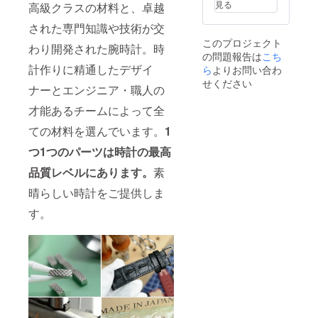
見る
高級クラスの材料と、卓越
された専門知識や技術が交
このプロジェクト
わり開発された腕時計。時
の問題報告は
こち
計作りに精通したデザイ
ら
よりお問い合わ
せください
ナーとエンジニア・職人の
才能あるチームによって全
ての材料を選んでいます。
1
つ1つのパーツは時計の最高
品質レベルにあります。
素
晴らしい時計をご提供しま
す。