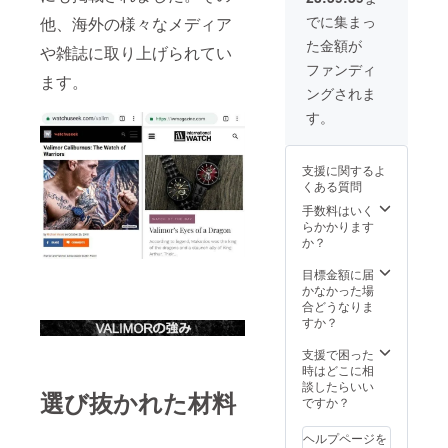
でに集まっ
他、海外の様々なメディア
た金額が
や雑誌に取り上げられてい
ファンディ
ます。
ングされま
す。
支援に関するよ
くある質問
手数料はいく
らかかります
か？
目標金額に届
かなかった場
合どうなりま
すか？
支援で困った
時はどこに相
談したらいい
選び抜かれた材料
ですか？
ヘルプページを