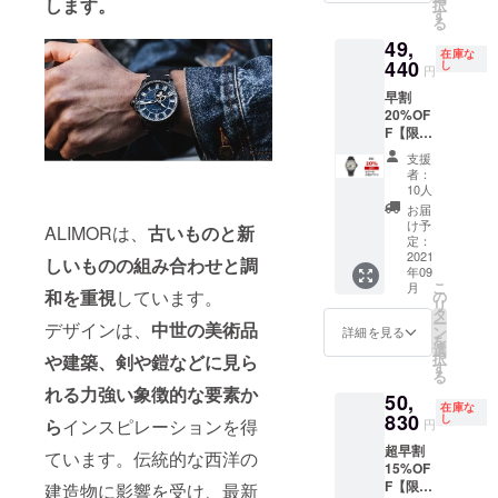
します。
択
価格で
す
る
す。 ▼
49,
種類を
在庫な
お選び
440
し
円
頂けま
早割
す。
20%OF
バック
F【限定
ルは
10名】
ケース
支援
時計
に合わ
者：
（ラ
せてお
10人
バース
届けし
お届
トラッ
ます。
け予
ALIMORは、
古いものと新
プ）×1
定：
定価
2021
しいものの組み合わせと調
年09
61,800
こ
月
円
和を重視
しています。
の
リ
→49,44
タ
ー
デザインは、
中世の美術品
0円(税
ン
詳細を見る
を
込) 送料
選
択
や建築、剣や鎧などに見ら
込みの
す
る
価格で
れる力強い象徴的な要素か
50,
す。 ▼
在庫な
種類を
830
し
ら
インスピレーションを得
円
お選び
超早割
頂けま
ています。伝統的な西洋の
15%OF
す。
F【限定
バック
建造物に影響を受け、最新