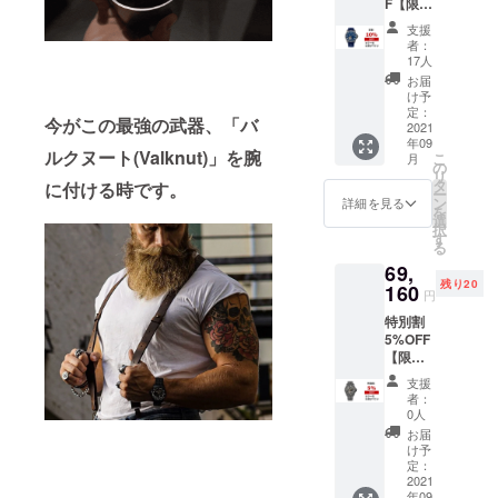
F【限定
バック
30名】
ルは
支援
時計
ケース
者：
（レ
に合わ
17人
ザース
せてお
お届
トラッ
届けし
け予
プ）×1
ます。
定：
今がこの最強の武器、「バ
定価
2021
年09
59,800
ルクヌート(Valknut)」を腕
こ
月
円
の
リ
→53,82
タ
に付ける時です。
ー
0円(税
ン
詳細を見る
を
込) 送料
選
択
込みの
す
る
価格で
69,
す。 ▼
残り20
種類を
160
円
お選び
特別割
頂けま
5%OFF
す。
【限定
20名】
支援
時計
者：
（ス
0人
チール
お届
ブレス
け予
レッ
定：
ト）×1
2021
年09