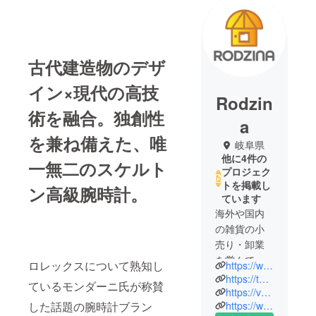
古代建造物のデザ
イン×現代の高技
Rodzin
術を融合。独創性
a
を兼ね備えた、唯
岐阜県
他に4件の
一無二のスケルト
プロジェク
トを掲載し
ン高級腕時計。
ています
海外や国内
の雑貨の小
売り・卸業
を営んでお
ロレックスについて熟知し
https://www.instagram.com/valimor.japan/
ます。想い
https://twitter.com/ValimorJ
ているモンダーニ氏が称賛
を込めて作
https://valimor-japan.com/
https://www.facebook.com/ValimorJP
した話題の腕時計ブラン
られた商品