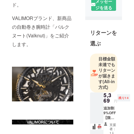
メッセー
と、想いを
ド。
ジを送る
受け継いで
使われるお
VALIMORブランド、新商品
客様の架け
の自動巻き腕時計「バルク
橋となるべ
リターンを
ヌート(Valknut)」をご紹介
く日々努め
ておりま
選ぶ
します。
す。想いの
込められた
目標金額
価値の高い
未達でも
商品を、日
リターン
本全国へご
が届きま
す
(All-in
紹介させて
方式)
いただきま
5,3
す。
残り14
69
円
追加割
9%OFF
【限定
15名】
支援
レザー
者：
スト
1人