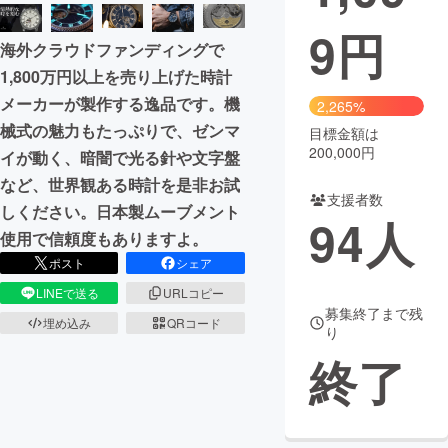
9
円
まちづくり・地域活性化
海外クラウドファンディングで
1,800万円以上を売り上げた時計
CAMPFIRE for Social Good
CAMPFIRE Creation
メーカーが製作する逸品です。機
2,265%
CAMPFIREふるさと納税
machi-ya
コミュニティ
械式の魅力もたっぷりで、ゼンマ
目標金額は
200,000円
イが動く、暗闇で光る針や文字盤
など、世界観ある時計を是非お試
支援者数
しください。日本製ムーブメント
94
人
使用で信頼度もありますよ。
ポスト
シェア
LINEで送る
URLコピー
募集終了まで残
埋め込み
QRコード
り
終了