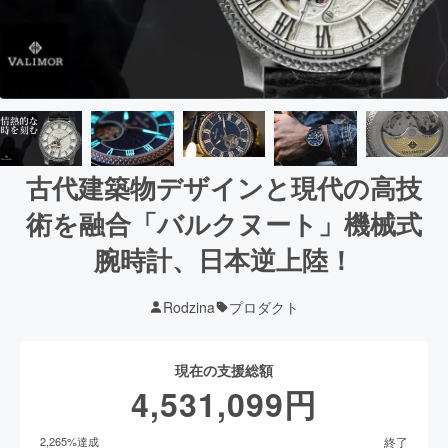
古代建築物デザインと現代の高技
術を融合「バルクヌート」機械式
腕時計、日本逆上陸！
Rodzina
プロダクト
現在の支援総額
4,531,099
円
終了
2,265
%達成