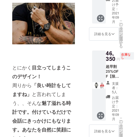
ト×1 定
け予
価
定：
17,500
2021
年09
円
こ
月
→17,15
の
リ
0円(税
タ
ー
込) 送料
ン
詳細を見る
を
込みの
選
択
価格で
す
る
す。
46,
在庫な
350
し
円
超早割
とにかく
目立ってしまうこ
25%OF
のデザイン！
F【限定
5名】時
支援
周りから
「良い時計をして
計（ラ
者：
バース
5人
ますね」
と言われてしま
トラッ
お届
プ）×1
け予
う、、そんな
魅了溢れる時
定価
定：
61,800
2021
計です。付けているだけで
年09
円
こ
月
会話にきっかけにもなりま
→46,35
の
リ
0円(税
タ
ー
す。あなたを自然に笑顔に
込) 送料
ン
詳細を見る
を
込みの
選