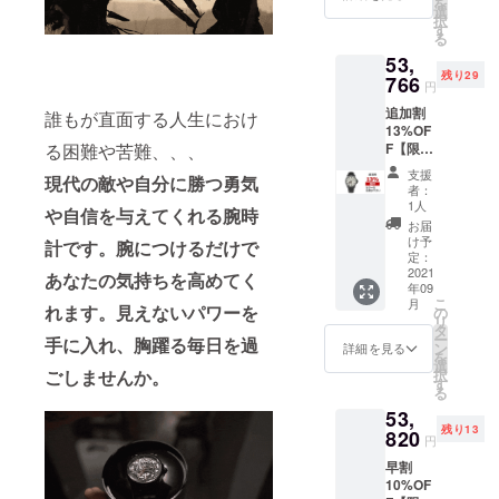
を
す。
選
択
す
る
53,
残り29
766
円
追加割
誰もが直面する人生におけ
13%OF
F【限定
る困難や苦難、、、
30名】
支援
現代の敵や自分に勝つ勇気
時計
者：
（ラ
1人
や自信を与えてくれる腕時
バース
お届
トラッ
け予
計です。腕につけるだけで
プ）×1
定：
定価
2021
あなたの気持ちを高めてく
年09
61,800
こ
月
円
れます。見えないパワーを
の
リ
→53,76
タ
ー
手に入れ、胸躍る毎日を過
6円(税
ン
詳細を見る
を
込) 送料
選
択
ごしませんか。
込みの
す
る
価格で
53,
す。 ▼
残り13
種類を
820
円
お選び
早割
頂けま
10%OF
す。