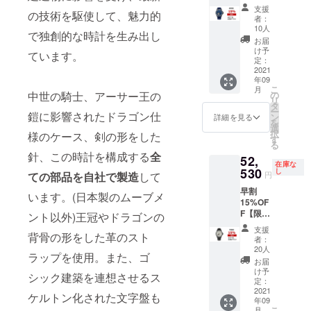
10名】
ルは
支援
の技術を駆使して、魅力的
時計
ケース
者：
（レ
に合わ
10人
で独創的な時計を生み出し
ザース
せてお
お届
トラッ
届けし
け予
ています。
プ）×1
ます。
定：
定価
2021
年09
59,800
こ
月
円
の
中世の騎士、アーサー王の
リ
→50,83
タ
ー
0円(税
鎧に影響されたドラゴン仕
ン
詳細を見る
を
込) 送料
選
択
様のケース、剣の形をした
込みの
す
る
価格で
針、この時計を構成する
全
52,
す。 ▼
在庫な
種類を
530
し
円
ての部品を自社で製造
して
お選び
早割
頂けま
います。(日本製のムーブメ
15%OF
す。
F【限定
ント以外)王冠やドラゴンの
20名】
支援
時計
背骨の形をした革のスト
者：
（ラ
20人
ラップを使用。また、ゴ
バース
お届
トラッ
け予
シック建築を連想させるス
プ）×1
定：
定価
2021
ケルトン化された文字盤も
年09
61,800
こ
月