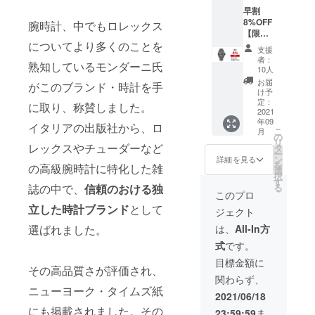
お選び
早割
頂けま
8%OFF
す。
腕時計、中でもロレックス
【限定
10名】
についてより多くのことを
支援
時計
者：
熟知しているモンダーニ氏
（ス
10人
チール
お届
がこのブランド・時計を手
ブレス
け予
レッ
定：
に取り、称賛しました。
ト）×1
2021
年09
定価
イタリアの出版社から、ロ
こ
月
72,800
の
リ
円
レックスやチューダーなど
タ
ー
→66,97
ン
詳細を見る
を
の高級腕時計に特化した雑
6円(税
選
択
込) 送料
す
る
誌の中で、
信頼のおける独
込みの
このプロ
価格で
立した時計ブランド
として
ジェクト
す。 ▼
種類を
は、
All-In方
選ばれました。
お選び
式
です。
頂けま
す。
目標金額に
その高品質さが評価され、
関わらず、
ニューヨーク・タイムズ紙
2021/06/18
にも掲載されました。その
23:59:59
ま