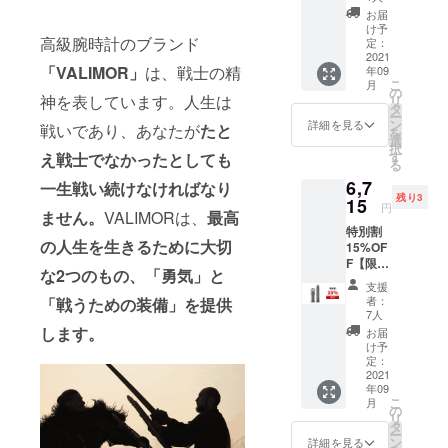
ラップ
お届
×1 定価
け予
5,900円
高級腕時計のブランド
定：
→5,369
2021
「VALIMOR」
は、戦士の精
年09
円(税込)
こ
月
送料込
の
神を表しています。人生は
リ
みの価
タ
ー
格で
ン
詳細を見る
戦いであり、あなたが
たと
を
す。 ▼
選
択
種類を
す
え戦士でなかったとしても
る
お選び
6,7
頂けま
一生戦い続けなければなり
残り3
す。
15
円
ません。
VALIMORは、
最高
特別割
の人生を生きるために大切
15%OF
F【限定
な2つのもの、「勇気」と
10名】
支援
ラバー
者：
「戦うための装備」を提供
スト
7人
ラップ
します。
お届
×1 定価
け予
7,900円
定：
→6,715
2021
年09
円(税込)
こ
月
送料込
の
リ
みの価
タ
ー
格で
ン
詳細を見る