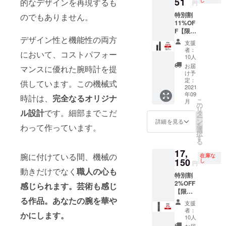
51
的なデザインを再現するも
円
頂けま
特別割
す。
のでもありません。
11%OF
F【限定
デザイン性と機能性の両方
10名】
支援
レザー
者：
において、コストパフォー
スト
10人
ラップ
お届
マンスに優れた腕時計を提
×1 定価
け予
5,900円
定：
供しています。この機械式
→5,251
2021
年09
円(税込)
時計は、
完全なるオリジナ
こ
月
送料込
の
リ
みの価
ル設計
です。細部までこだ
タ
ー
格で
ン
詳細を見る
を
わって作っています。
す。 ▼
選
択
種類を
す
る
お選び
17,
頂けま
腕に付けている間、機械の
在庫な
す。
150
し
円
動きだけでなく
職人の心も
特別割
2%OFF
感じられます。
芸術も感じ
【限定
10名】
る作品。あなたの腕を華や
支援
スチー
者：
かにします。
ルブレ
10人
スレッ
お届