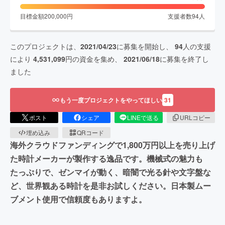
目標金額
200,000
円
支援者数
94
人
このプロジェクトは、
2021/04/23
に募集を開始し、
94
人の支援
により
4,531,099
円の資金を集め、
2021/06/18
に募集を終了し
ました
もう一度プロジェクトをやってほしい
31
ポスト
シェア
LINEで送る
URLコピー
埋め込み
QRコード
海外クラウドファンディングで1,800万円以上を売り上げ
た時計メーカーが製作する逸品です。機械式の魅力も
たっぷりで、ゼンマイが動く、暗闇で光る針や文字盤な
ど、世界観ある時計を是非お試しください。日本製ムー
ブメント使用で信頼度もありますよ。