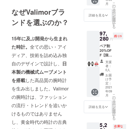
定価
こ
月
72,800
の
リ
円
なぜValimorブラ
タ
ー
→69,16
ン
詳細を見る
を
0円(税
選
ンドを選ぶのか？
択
込) 送料
す
る
込みの
97,
価格で
残り5
す。 ▼
280
15年に及ぶ開発から生まれ
円
種類を
ペア割
た時計。
全ての思い・アイ
お選び
20%OF
頂けま
ディア、技術を詰め込み独
F【限定
す。
5名】時
支援
自のデザインで設計し、
日
計（レ
者：
ザース
0人
本製の機械式ムーブメント
トラッ
お届
プ）×2
け予
を搭載
した高品質の腕時計
定価
定：
121,600
2021
を生み出しました。Valimor
年09
円
こ
月
の腕時計は、ファッション
→97,28
の
リ
0円(税
タ
ー
の流行・トレンドを追いか
込) 送料
ン
詳細を見る
を
込みの
選
けるものではありません
択
価格で
す
る
す。 ▼
し、黄金時代の時計の古典
5,2
種類を
在庫な
お選び
し