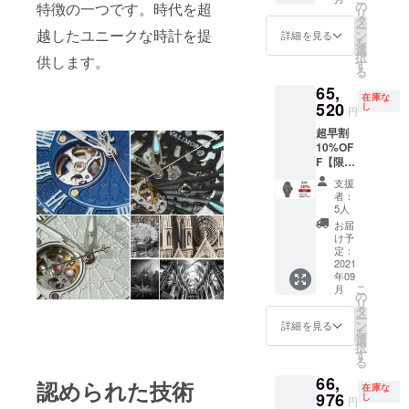
円
の
特徴の一つです。時代を超
リ
→52,53
タ
ー
0円(税
越したユニークな時計を提
ン
詳細を見る
を
込) 送料
選
択
供します。
込みの
す
る
価格で
65,
す。 ▼
在庫な
種類を
520
し
円
お選び
超早割
頂けま
10%OF
す。
F【限定
バック
5名】時
ルは
支援
計（ス
ケース
者：
チール
に合わ
5人
ブレス
せてお
お届
レッ
届けし
け予
ト）×1
ます。
定：
定価
2021
年09
72,800
こ
月
円
の
リ
→65,52
タ
ー
0円(税
ン
詳細を見る
を
込) 送料
選
択
込みの
す
る
価格で
66,
す。 ▼
認められた技術
在庫な
種類を
976
し
円