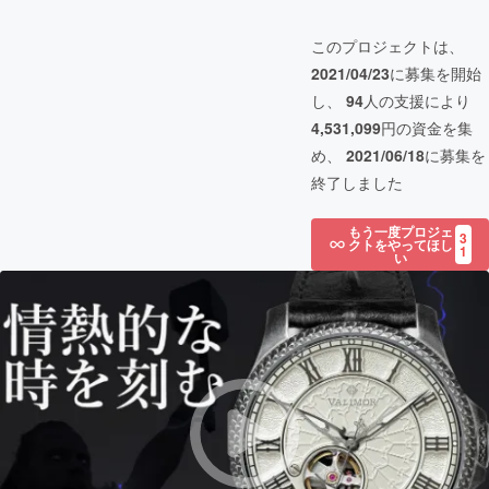
このプロジェクトは、
2021/04/23
に募集を開始
し、
94
人の支援により
4,531,099
円の資金を集
め、
2021/06/18
に募集を
終了しました
もう一度プロジェ
3
クトをやってほし
1
い