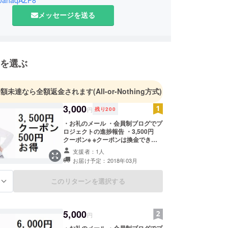
メッセージを送る
を選ぶ
金額未達なら全額返金されます
(All-or-Nothing方式)
3,000
円
残り
200
・お礼のメール ・会員制ブログでプ
ロジェクトの進捗報告 ・3,500円
クーポン※ ※クーポンは換金できま
せん
支援者：1人
お届け予定：2018年03月
このリターンを選択する
る
5,000
円
・お礼のメール ・会員制ブログでプ