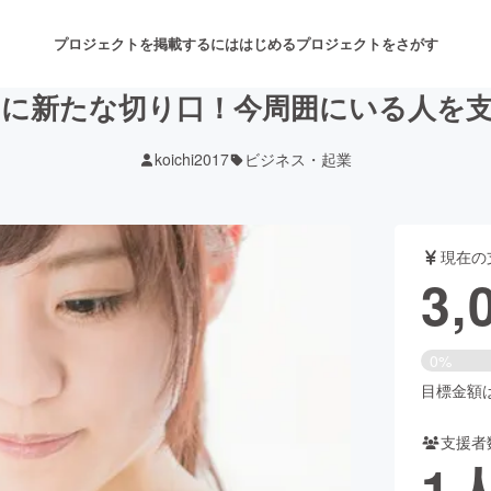
プロジェクトを掲載するには
はじめる
プロジェクトをさがす
に新たな切り口！今周囲にいる人を
koichi2017
ビジネス・起業
注目のリターン
注目の新着プロジェクト
募集終了が近いプロジェクト
も
現在の
音楽
舞台・パフォーマンス
3,
ゲーム・サービス開発
フード・飲食店
0%
書籍・雑誌出版
アニメ・漫画
目標金額は9
支援者
チャレンジ
ビューティー・ヘルスケ
1