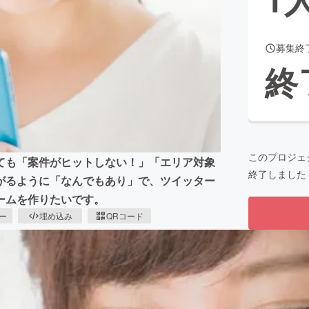
募集終
CAMPFIRE for Social Good
CAMPFIRE Creation
終
CAMPFIREふるさと納税
machi-ya
コミュニティ
このプロジェ
ても「案件がヒットしない！」「エリア対象
終了しました
がるように「なんでもあり」で、ツイッター
ームを作りたいです。
ピー
埋め込み
QRコード