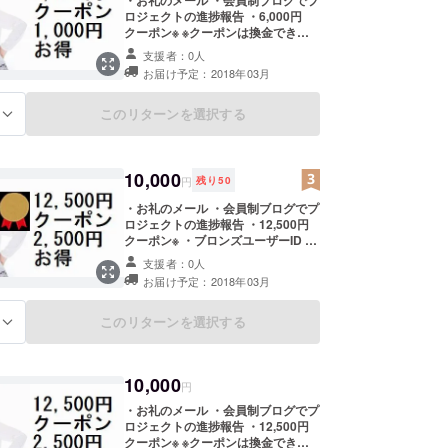
ロジェクトの進捗報告 ・6,000円
クーポン※ ※クーポンは換金できま
せん
支援者：0人
お届け予定：2018年03月
このリターンを選択する
る
10,000
円
残り
50
・お礼のメール ・会員制ブログでプ
ロジェクトの進捗報告 ・12,500円
クーポン※ ・ブロンズユーザーID 高
額支援者のみの差別化されたIDで
支援者：0人
す。他とは違う優越感をお楽しみく
お届け予定：2018年03月
ださい。※クーポンは換金できませ
ん
このリターンを選択する
る
10,000
円
・お礼のメール ・会員制ブログでプ
ロジェクトの進捗報告 ・12,500円
クーポン※ ※クーポンは換金できま