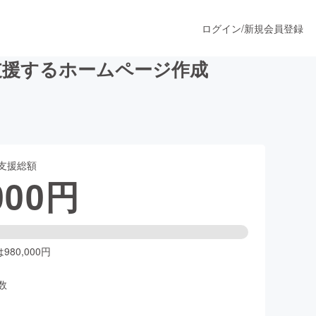
ログイン
/
新規会員登録
支援するホームページ作成
うすぐ公開されます
支援総額
プロダクト
000
円
ファッション
スポーツ
80,000円
数
ア
ソーシャルグッド
人