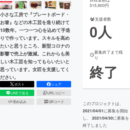
515,800円
まちづくり・地域活性化
小さな工房で『プレートボード・
支援者数
お箸』などの木工芸を造り続けて
0
人
CAMPFIRE for Social Good
CAMPFIRE Creation
10数年。一つ一つ心を込めて手造
CAMPFIREふるさと納税
machi-ya
コミュニティ
りで作っています。スキルを高め
たいと思うところ、新型コロナの
募集終了まで残
影響で売上が激減。これからも美
り
しい木工芸を知ってもらいたいと
終了
思っています。女匠を支援してく
ださい。
ポスト
シェア
LINEで送る
URLコピー
埋め込み
QRコード
このプロジェクトは、
2021/04/01
に募集を開始
し、
2021/04/30
に募集を
終了しました