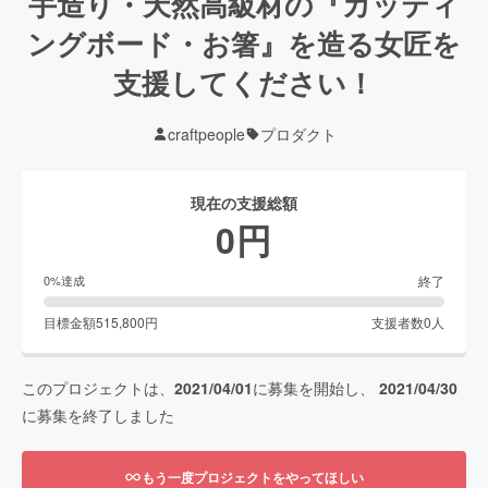
手造り・天然高級材の『カッティ
ングボード・お箸』を造る女匠を
支援してください！
craftpeople
プロダクト
現在の支援総額
0
円
終了
0
%達成
目標金額
515,800
円
支援者数
0
人
このプロジェクトは、
2021/04/01
に募集を開始し、
2021/04/30
に募集を終了しました
もう一度プロジェクトをやってほしい