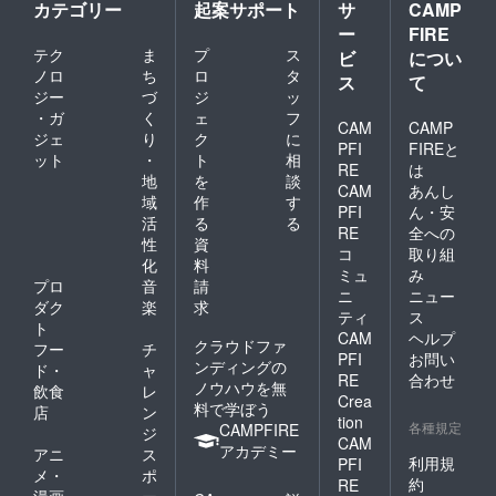
カテゴリー
起案サポート
サ
CAMP
ー
FIRE
テク
ま
プ
ス
ビ
につい
ノロ
ち
ロ
タ
ス
て
ジー
づ
ジ
ッ
・ガ
く
ェ
フ
CAM
CAMP
ジェ
り
ク
に
PFI
FIREと
ット
・
ト
相
RE
は
地
を
談
CAM
あんし
域
作
す
PFI
ん・安
活
る
る
RE
全への
性
資
コ
取り組
化
料
ミュ
み
プロ
音
請
ニ
ニュー
ダク
楽
求
ティ
ス
ト
CAM
ヘルプ
クラウドファ
フー
チ
PFI
お問い
ンディングの
ド・
ャ
RE
合わせ
ノウハウを無
飲食
レ
Crea
料で学ぼう
店
ン
tion
各種規定
CAMPFIRE
ジ
CAM
アカデミー
アニ
ス
利用規
PFI
メ・
ポ
約
RE
漫画
ー