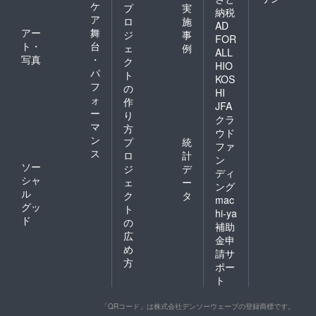
ケ
プ
実
納税
ア
ロ
施
AD
アー
舞
ジ
事
FOR
ト・
台
ェ
例
ALL
写真
・
ク
HIO
パ
ト
KOS
フ
の
HI
ォ
作
JFA
ー
り
クラ
マ
方
ウド
ン
プ
統
ファ
ス
ロ
計
ン
ソー
ジ
デ
ディ
シャ
ェ
ー
ング
ル
ク
タ
mac
グッ
ト
hi-ya
ド
の
補助
広
金申
め
請サ
方
ポー
ト
「QRコード」は株式会社デンソーウェーブの登録商標です。