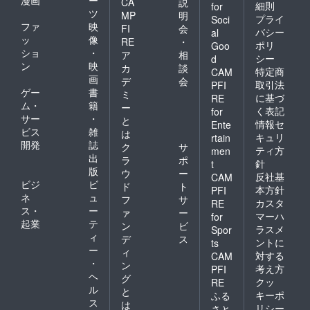
CA
説
細則
for
ツ
MP
明
プライ
Soci
ファ
映
FI
会
バシー
al
ッ
像
RE
・
ポリ
Goo
ショ
・
ア
相
シー
d
ン
映
カ
談
特定商
CAM
画
デ
会
取引法
PFI
ゲー
書
ミ
に基づ
RE
ム・
籍
ー
く表記
for
サー
・
と
情報セ
Ente
ビス
雑
は
キュリ
rtain
開発
誌
ク
サ
ティ方
men
出
ラ
ポ
針
t
版
ウ
ー
反社基
CAM
ビジ
ビ
ド
ト
本方針
PFI
ネ
ュ
フ
サ
カスタ
RE
ス・
ー
ァ
ー
マーハ
for
起業
テ
ン
ビ
ラスメ
Spor
ィ
デ
ス
ントに
ts
ー
ィ
対する
CAM
・
ン
考え方
PFI
ヘ
グ
クッ
RE
ル
と
キーポ
ふる
ス
は
リシー
さと