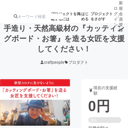
新
ロ
規
グ
会
プロジェクトを掲
はじ
プロジェクト
/
載するには
める
をさがす
イ
員
ン
登
手造り・天然高級材の『カッティン
録
グボード・お箸』を造る女匠を支援
してください！
人気のプロ
注目のリ
注目の新着プロ
募集終了が近いプ
もうすぐ公開
ジェクト
ターン
ジェクト
ロジェクト
されます
craftpeople
プロダクト
アート・写真
音楽
現在の支援総
テクノロジー・ガジェット
ゲーム・サ
額
0
円
映像・映画
書籍・雑誌
0%
ビジネス・起業
チャレンジ
目標金額は