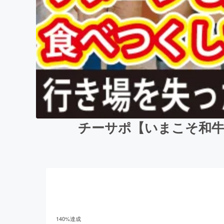
チーサポ【いまこそ和牛
140
%達成