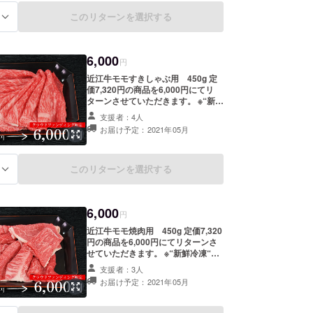
このリターンを選択する
る
6,000
円
近江牛モモすきしゃぶ用 450g 定
価7,320円の商品を6,000円にてリ
ターンさせていただきます。 ※“新鮮
冷凍“でのお届けになります。 ※送料
支援者：4人
込み価格となります。
お届け予定：2021年05月
このリターンを選択する
る
6,000
円
近江牛モモ焼肉用 450g 定価7,320
円の商品を6,000円にてリターンさ
せていただきます。 ※“新鮮冷凍“で
のお届けになります。 ※送料込み価
支援者：3人
格となります。
お届け予定：2021年05月