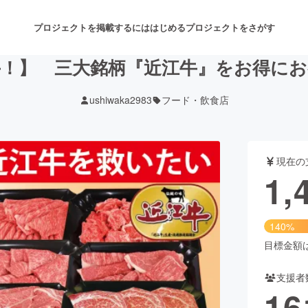
プロジェクトを掲載するには
はじめる
プロジェクトをさがす
！】 三大銘柄『近江牛』をお得に
ushiwaka2983
フード・飲食店
注目のリターン
注目の新着プロジェクト
募集終了が近いプロジェクト
も
現在の
音楽
舞台・パフォーマンス
1,
ゲーム・サービス開発
フード・飲食店
140%
書籍・雑誌出版
アニメ・漫画
目標金額は1
支援者
チャレンジ
ビューティー・ヘルスケ
16