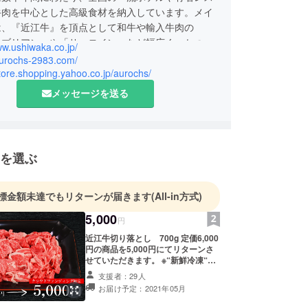
牛肉を中心とした高級食材を納入しています。メイ
は、『近江牛』を頂点として和牛や輸入牛肉の
ーブリアン」や「サーロイン」など幅広く、かつ大
ww.ushiwaka.co.jp/
供給しているほか、本社併設の小売部や通信販売部
/aurochs-2983.com/
ュージアム オーロックス』でもご提供させていた
store.shopping.yahoo.co.jp/aurochs/
ります。
メッセージを送る
を選ぶ
標金額未達でもリターンが届きます
(All-in方式)
5,000
円
近江牛切り落とし 700g 定価6,000
円の商品を5,000円にてリターンさ
せていただきます。 ※“新鮮冷凍“で
のお届けになります。 ※送料込み価
支援者：29人
格となります。
お届け予定：2021年05月