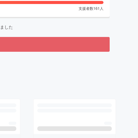
支援者数
161
人
ました