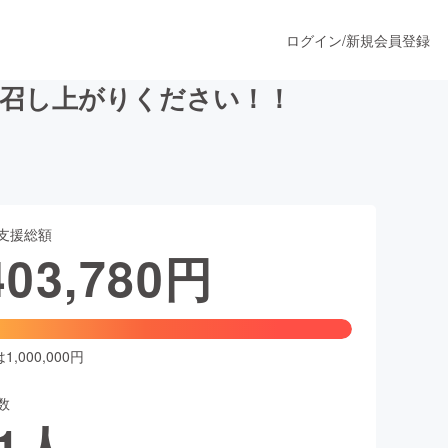
ログイン
/
新規会員登録
お召し上がりください！！
うすぐ公開されます
支援総額
プロダクト
403,780
円
ファッション
スポーツ
,000,000円
数
ア
ソーシャルグッド
1
人