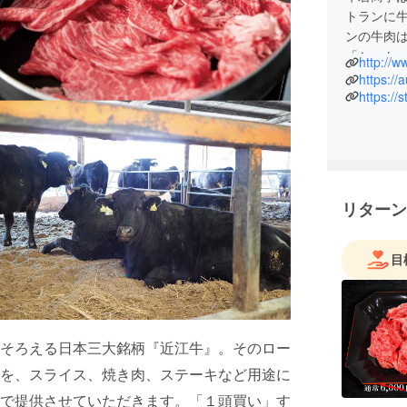
トランに
ンの牛肉
「シャト
http://w
量に安定
https:/
『お肉ミ
https://
だいてお
リターン
目
そろえる日本三大銘柄『近江牛』。そのロー
を、スライス、焼き肉、ステーキなど用途に
で提供させていただきます。「１頭買い」す