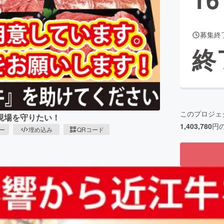
募集終
CAMPFIRE for Social Good
CAMPFIRE Creation
終
CAMPFIREふるさと納税
machi-ya
コミュニティ
このプロジェ
現場を守りたい！
1,403,780
円
ピー
埋め込み
QRコード