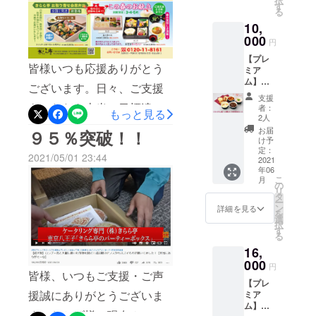
択
サイズ
小海老
形式で情報発信するエス
す
る
り組んで参りますので、引
のスペ
了となります・クーポンは
の茸ク
ビージャパンオリジナルの
10,
シャル
リーム
続き応援のほどお願い申し
他のキャンペーンとは併用
なコー
000
ソース
円
メディアです。2016年に開
スで
・風味
上げます。
いただけません・今回の
【プレ
す！ 特
豊かな
設し、自治体・観光協会の
皆様いつも応援ありがとう
ミア
別に
プチパ
クーポンと同様または類似
ム】お
メー
ン４ヶ
取り組みや役立つ記事を発
ございます。日々、ご支援
一人様
カーさ
のキャンペーンは、今後も
セット
支援
セット
信しています。色々面白い
んとコ
をいただき本当に目標達成
以上の
者：
もっと見る
継続的に実施予定です・適
5,000円
ラボし
５種
2人
情報も多いので、旅行など
が目前です！ありがとうご
Wコー
た本格
セット
お届
９５％突破！！
用サービス：CAMPFIRE /
ス(送料
石窯ナ
です。
け予
も難しい時期ですが是非一
ざいます。さて、ゴールデ
込) 「プ
ポリピ
定：
プチパ
GoodMorning掲載のプロ
2021/05/01 23:44
レミア
2021
ザ２枚
ンはド
度ご覧ください。みんなの
ンウィークも中盤に来てお
年06
ムお一
もセッ
ジェクト※下記サービス掲載
イツ伝
こ
月
人様
観光協会ページはコチラ！
トしま
りますが皆様いかがお過ご
の
統ラウ
リ
のプロジェクトは、対象外
セット
す！ 一
タ
ゲンと
ー
しでしょうか？弊社のある
5000円
番人気
ン
イタリ
詳細を見る
を
となっておりますのでご注
コー
のビー
選
ア伝統
東京都では緊急事態宣言の
択
ス」を
フシ
す
フォ
意くださいmachi-ya /
る
６月中
チュー
カッ
ため、中々外出も難しい状
16,
にお届
は２
BOOSTER / ふるさと納税 /
チャの
け致し
000
セット
況です。そんな中で、5/5前
２種類
円
CAMPFIRE Creation /
ます。
皆様、いつもご支援・ご声
付いて
各２ヶ
【プレ
後には端午の節句のお祝い
さら
おりま
です。
EXODUS / CLOSS /
援誠にありがとうございま
ミア
に、
す！ ・
ヤマト
や、GW期間中のご自宅での
ム】お
「プレ
シェフ
運輸の
3rdTable / CAMPFIRE
す。おかげ様で現在９５％