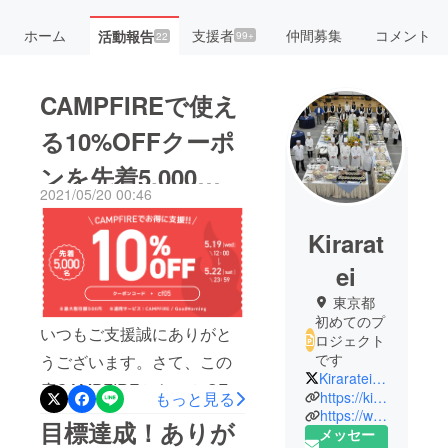
ホーム
支援者
仲間募集
コメント
活動報告
99+
22
CAMPFIREで使え
る10%OFFクーポ
ンを先着5,000名
2021/05/20 00:46
様にプレゼント！
Kirarat
ei
東京都
初めてのプ
いつもご支援誠にありがと
ロジェクト
です
うございます。さて、この
Kiraratei2525
度CAMPFIREから10％OFF
https://kiraratei.co.jp/
もっと見る
https://www.kiraratei.jp/
クーポンが先着5000名様に
目標達成！ありが
メッセー
配布されております！おか