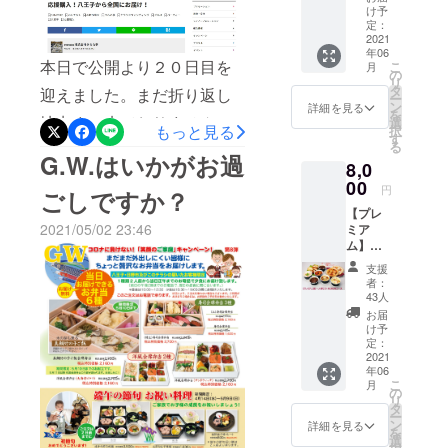
(送料込)
け予
のプロジェクトのために、
クーポン割引率： 支援額か
今回の
定：
プロ
2021
ただご支援いただくだけで
ら10%OFF・最大割引額：
年06
ジェク
本日で公開より２０日目を
こ
月
ト限定
の
なく皆様にもお得に美味し
500円・利用可能期間：
リ
商品を
タ
迎えました。まだ折り返し
ー
含むお
いお料理を楽しんでいただ
ン
2021年5月19日（水）12時
詳細を見る
を
一人様
地点まで来ておりません
選
もっと見る
択
きたいとの想いでこのプレ
00分〜5月22日（土）23時
サイズ
す
る
が、すでに目標達成間近と
のお得
G.W.はいかがお過
ミアムパーティーボックス
59分まで・クーポン利用上
8,0
なコー
なっております。ご支援あ
スで
00
をご用意いたしました。な
円
限枚数：5,000枚 ※期間中お
ごしですか？
す！ ・
りがとうございます。さ
【プレ
シェフ
ので、１００％を達成いた
1人様1回まで 【クーポンの
2021/05/02 23:46
ミア
拘りの
て、きらら亭では「みんな
しましたが公開期間中はま
ム】お
使い方】 プロジェクト支援
ビーフ
の観光協会」に不定期で記
一人様
シ
支援
だまだ多くの方々にこのプ
画面のクーポンコード欄に
セット
チュー
者：
事投稿してます。【概要】
8,000円
・彩り
43人
ロジェクトを知っていただ
クーポンコード「cf05」を
コース
野菜と
お届
「みんなの観光協会」は全
(送料込)
チキン
きたい！と思っておりま
け予
ご入力下さい &gt;&gt;クーポ
今回の
のラタ
定：
国の自治体・観光協会から
す。まだ皆様のご協力が必
プロ
2021
ンご利用方法の詳細はこち
トゥイ
年06
旬の観光情報・イベント情
ジェク
ユ ・海
要でございます。従業員一
こ
月
ら 【ご利用時の注意点】・
ト限定
の幸ラ
の
報・魅力的な施設や人など
リ
商品を
イスグ
タ
同より一層皆様のお気持ち
クーポン利用上限枚数に達
ー
含むお
ラタン
ン
詳細を見る
の情報を集約し、ニュース
を
一人様
・鮭と
に応えられるよう精一杯取
選
し次第、キャンペーンは終