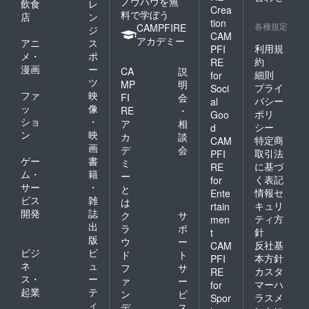
ノウハウを無
飲食
レ
どの手
料理や
Crea
料で学ぼう
配も別
飲み物
店
ン
tion
途実費
に関わ
各種規定
CAMPFIRE
ジ
CAM
にて承
る備品
アカデミー
アニ
ス
りま
一式、
利用規
PFI
メ・
ポ
す。 ※
及び税
約
RE
漫画
ー
詳細や
金等も
CA
説
細則
for
ご不明
全て込
ツ
MP
明
プライ
Soci
点など
みの価
ファ
映
FI
会
バシー
al
はお問
格で
ッ
像
RE
・
ポリ
合せく
す。
Goo
ショ
・
ア
相
ださ
（会場
シー
d
ン
映
い。
費は含
カ
談
特定商
CAM
まれま
画
デ
会
取引法
PFI
せ
ゲー
書
ミ
に基づ
RE
ん。）
ム・
籍
ー
く表記
for
※司会や
サー
・
と
アトラ
情報セ
Ente
ビス
雑
は
クショ
キュリ
rtain
開発
誌
ン、バ
ク
サ
ティ方
men
ンドな
出
ラ
ポ
針
t
どの手
版
ウ
ー
反社基
CAM
配も別
ビジ
ビ
ド
ト
途実費
本方針
PFI
ネ
ュ
フ
サ
にて承
カスタ
RE
ス・
ー
りま
ァ
ー
マーハ
for
す。 ※
起業
テ
ン
ビ
ラスメ
Spor
詳細や
ィ
デ
ス