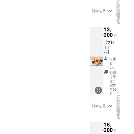
までの
の
ピッ
張っていけます。弊社近郊
リ
ト限定
ご希望
タ
ツァ/マ
１ヶ月となりました。皆様
ー
商品を
のお日
ン
詳細を見る
ルゲ
の方は、是非きらら亭ホー
を
含む
にちに
選
の引続きのご支援をお願い
リータ
択
ファミ
もう一
ムページで色々なキャン
す
（２枚
る
リーサ
申し上げます。
度お届
セッ
ペーンやお料理などご覧く
13,
イズの
け致し
ト！）
スペ
000
ます。
・風味
円
ださい。きらら亭ホーム
シャル
このプ
豊かな
【プレ
なコー
ロジェ
プチパ
ページはこちら！
ミア
スで
クト限
ン４ヶ
ム】
す！ ・
定の商
セット
ファミ
シェフ
品が、
以上の
支援
リー
拘りの
二度お
者：
６種
セット
ビーフ
楽しみ
5人
セット
13,000
シ
いただ
お届
です。
円コー
チュー
けるお
け予
窯焼き
ス (送料
・小海
定：
得な
ピザ
込) 今回
2021
老とコ
コース
は、低
年06
のプロ
ンキリ
です！
温長時
こ
月
ジェク
エ・
の
間熟成
リ
ト限定
ピッコ
タ
させた
ー
商品を
レ ・彩
ン
詳細を見る
生地を
を
含む
り野菜
選
１枚ず
択
ファミ
とチキ
す
つ丁寧
る
リーサ
ンのラ
に手伸
16,
イズの
タトゥ
ばし
スペ
000
イユ ・
円
し、石
シャル
海の幸