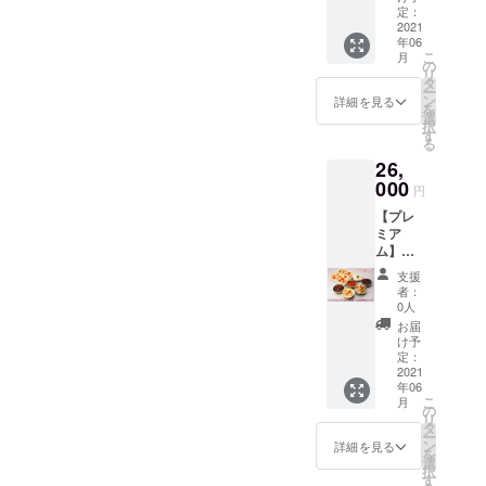
でお召
コース
ボック
定：
とチキ
し上が
(送料込)
2021
スのお
ンのラ
りいた
年06
「プレ
料理
タトゥ
こ
だけま
月
ミアム
も、今
の
イユ ・
リ
す。 サ
ファミ
回限定
タ
海の幸
ー
イズも
リー
のお料
ン
ライス
詳細を見る
を
直径約
セット
理も全
選
グラタ
択
７イン
10000
ての種
す
ン ・鮭
る
チと、
円コー
類を味
と小海
お一人
26,
ス」を
わえる
老の茸
様でも
６月中
000
唯一の
クリー
円
お召し
にお届
コース
ムソー
上がり
【プレ
け致し
です。
ス ・お
いただ
ミア
ます。
・シェ
一人様
きやす
ム】
さら
フ拘り
ピッ
い大き
ファミ
に、
のビー
ツァ/マ
支援
さに
リー
「プレ
フシ
ルゲ
者：
なって
セット
ミアム
チュー
0人
リータ
おりま
13,000
ファミ
・小海
（４枚
お届
す。 ヤ
円W
リー
老とコ
け予
セッ
マト運
コース
セット
定：
ンキリ
ト） 以
輸の
(送料込)
2021
10000
エ・
上の６
クール
年06
「プレ
円コー
ピッコ
種セッ
こ
月
冷凍便
ミアム
ス」を
の
レ ・彩
トで
リ
にてお
ファミ
１０月
タ
り野菜
す。 ヤ
ー
届け致
リー
３１日
ン
とチキ
詳細を見る
マト運
を
しま
セット
までの
選
ンのラ
輸の
択
す。
13000
ご希望
す
タトゥ
クール