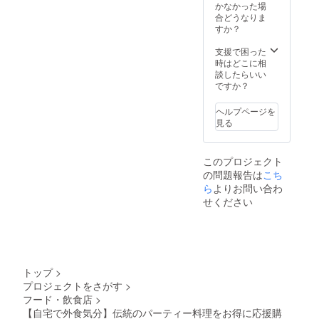
ご提案
込めて
をご利
かなかった場
をさせ
精一杯
用いた
合どうなりま
ていた
サービ
だけま
すか？
だきま
スさせ
す！ き
す。 ※
ていた
らら亭
支援で困った
この
だきま
の社長
時はどこに相
コース
す。 お
自ら打
談したらいい
は、20
料理や
合せ・
ですか？
名～50
お飲み
企画等
名様限
物など
から担
ヘルプページを
定。 ※
の内容
当をさ
見る
ご利用
につい
せてい
は2022
てもご
ただき
年10月
人数や
ます。
このプロジェクト
末ま
ご利用
ご人数
の問題報告は
こち
で。コ
シー
などの
ロナの
ン、お
条件に
ら
よりお問い合わ
状況に
客様の
合わせ
せください
よって
年代等
て、感
はご相
に合わ
謝の気
談承り
せてベ
持ちを
ます。
ストな
込めて
ご利
ご提案
精一杯
用予定
をさせ
サービ
トップ
>
日の
ていた
スさせ
プロジェクトをさがす
>
３ヶ月
だきま
ていた
フード・飲食店
>
前まで
す。 ※
だきま
に一度
この
す。 お
【自宅で外食気分】伝統のパーティー料理をお得に応援購