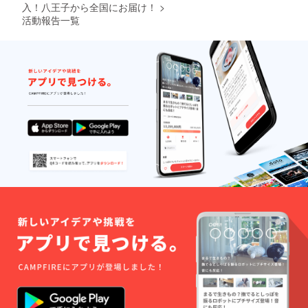
お問合
コース
料理や
入！八王子から全国にお届け！
>
せくだ
は、50
お飲み
活動報告一覧
さい。
名～120
物など
※お料
名様限
の内容
理・飲
定。 ※
につい
み物(ア
ご利用
てもご
ルコー
は2022
人数や
ル含
年10月
ご利用
む)・
末ま
シー
サービ
で。コ
ン、お
スス
ロナの
客様の
タッ
状況に
年代等
フ・お
よって
に合わ
料理や
はご相
せてベ
飲み物
談承り
ストな
に関わ
ます。
ご提案
る備品
ご利
をさせ
一式、
用予定
ていた
及び税
日の
だきま
金等も
３ヶ月
す。 ※
全て込
前まで
この
みの価
に一度
コース
格で
お問合
は、120
す。
せくだ
名～250
（会場
さい。
名様限
費は含
※お料
定。 ※
まれま
理・飲
ご利用
せ
み物(ア
は2022