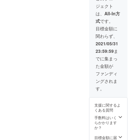
などの
の場所
ざり！
ジェクト
条件に
できら
コロナ
合わせ
ら亭の
が収
は、
All-In方
て、感
出張
まった
式
です。
謝の気
パー
ときを
持ちを
ティー
夢見
目標金額に
込めて
プラン
て、み
関わらず、
精一杯
をご利
んなで
サービ
用いた
楽しみ
2021/05/31
スさせ
だけま
ましょ
23:59:59
ま
ていた
す！ き
う！ き
だきま
らら亭
らら亭
でに集まっ
す。 お
の社長
（東京
た金額が
料理や
自ら打
都八王
お飲み
合せ・
子市東
ファンディ
物など
企画等
浅川
ングされま
の内容
から担
町）か
につい
当をさ
ら直線
す。
てもご
せてい
４０km
人数や
ただき
以内の
ご利用
ます。
お好み
支援に関するよ
シー
ご人数
の場所
くある質問
ン、お
などの
できら
客様の
条件に
ら亭の
手数料はいく
年代等
合わせ
出張
らかかります
に合わ
て、感
パー
か？
せてベ
謝の気
ティー
ストな
持ちを
プラン
目標金額に届