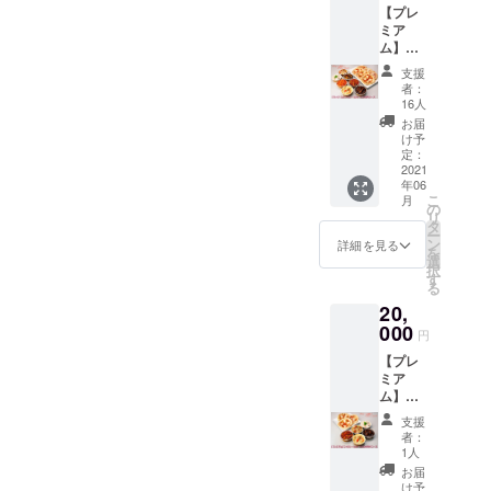
窯で高
【プレ
なコー
ライス
温にて
ミア
スで
グラタ
焼き上
ム】
す！ 一
ン ・鮭
げた芳
ファミ
番人気
と小海
支援
ばしい
リー
のビー
老の茸
者：
香りの
セット
フシ
クリー
16人
マルゲ
16,000
チュー
ムソー
お届
リータ
円コー
は２
ス ・お
け予
です。
ス (送料
セット
定：
一人様
ご家庭
込) 今回
2021
ご用意
ピッ
で少し
年06
のプロ
しまし
ツァ/マ
温めて
こ
月
ジェク
た！ ・
の
ルゲ
いただ
リ
ト限定
シェフ
タ
リータ
くだけ
ー
商品を
拘りの
ン
（３枚
詳細を見る
で、
を
含む
ビーフ
選
セッ
「もち
択
ファミ
シ
す
ト！）
もち食
る
リーサ
チュー
以上の
感」
20,
イズの
（２
６種
「さっ
スペ
000
セット
セット
円
くり食
シャル
入
です。
感」の
【プレ
なコー
り！）
ヤマト
本格ナ
ミア
スで
・小海
運輸の
ポリ
ム】
す！ こ
老とコ
クール
ピッ
ファミ
れまで
ンキリ
冷凍便
支援
ツァ専
リー
のきら
エ・
にてお
者：
門店と
セット
ら亭
ピッコ
1人
届け致
同等の
10,000
パー
レ ・彩
しま
お届
高品質
円W
ティー
り野菜
け予
す。