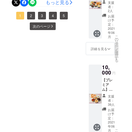
一人様
ミアム
もっと見る
拘りの
クール
支援
お食事にきらら亭をご利用
セット
お一人
ビーフ
Community / FAAVO
冷凍便
者：
を越えました！感謝！さ
8,000円
様セッ
シ
2人
いただけるお客様が本当に
にてお
Wコー
ト5000
て、先日YouTubeにて少し
1
2
3
4
5
チュー
届け致
お届
ス(送料
たくさんいらっしゃり大変
円コー
（２
け予
しま
だけ弊社商品が紹介されま
込) 「プ
ス」を
定：
セッ
す。
次のページ
有難く存じます。なかなか
レミア
2021
１０月
ト！）
した！YouTubeチャンネル
年06
ムお一
３１日
・彩り
ご親戚でも集まりづらい状
こ
月
人様
までの
の
野菜と
「けいちょんチャンネル」
リ
セット
ご希望
タ
チキン
況の中で、八王子を中心と
ー
8000円
のお日
概要：極楽とんぼ 山本圭壱
ン
のラタ
詳細を見る
を
コー
したエリアでは２人前から
にちに
選
トゥイ
択
のYouTubeチャンネル「け
ス」を
もう一
す
ユ ・海
る
お料理無料でお届けする
６月中
度お届
の幸ラ
いちょんチャンネル」！ は
10,
にお届
け致し
イスグ
キャンペーンもご好評いた
け致し
000
ます。
ラタン
じめしゃちょーに名付けて
円
ます。
このプ
・鮭と
だいております。まだまだ
【プレ
さら
ロジェ
頂いた「けいちょん」とし
小海老
ミア
に、
我々の業態には厳しい状況
クト限
の茸ク
ム】
て頑張ってます！ みなさ
「プレ
定の商
リーム
が続きそうですが、本当に
ファミ
ミアム
品が、
ソース
支援
ま、何卒よろしくお願いい
リー
お一人
二度お
・小海
者：
多くの地元のお客様や今回
セット
様セッ
楽しみ
39人
老とコ
たします！ちょっとだけ登
10,000
ト8000
いただ
ンキリ
お届
のプロジェクトにご賛同い
円コー
円コー
けるお
け予
場した動画はコチラ！本日
エ・
ス (送料
ス」を
定：
ただきご支援いただいた皆
得な
ピッコ
込) 今回
2021
から５月に入り、本プロ
１０月
コース
レ ・お
年06
様のおかげで前向きに頑
のプロ
３１日
です！
一人様
こ
月
ジェクト公開期間もあと
ジェク