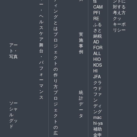
ントに
ts
ご不明
ー
ィ
対する
点など
CAM
・
ン
はお問
考え方
PFI
ヘ
合せく
グ
クッ
RE
ださ
ル
と
キーポ
ふる
い。
ス
は
リシー
さと
ケ
プ
実
納税
ア
ロ
施
AD
アー
舞
ジ
事
FOR
ト・
台
ェ
例
ALL
写真
・
ク
HIO
パ
ト
KOS
フ
の
HI
ォ
作
JFA
ー
り
クラ
マ
方
ウド
ン
プ
統
ファ
ス
ロ
計
ン
ソー
ジ
デ
ディ
シャ
ェ
ー
ング
ル
ク
タ
mac
グッ
ト
hi-ya
ド
の
補助
広
金申