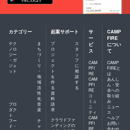
ん。）
ルコー
年10月
※司会や
ル含
末ま
アトラ
む)・
で。コ
クショ
サービ
ロナの
ン、バ
スス
状況に
ンドな
タッ
よって
どの手
フ・お
はご相
カテゴリー
起案サポート
サ
CAMP
配も別
料理や
談承り
ー
FIRE
途実費
飲み物
ます。
テク
ま
プ
ス
にて承
に関わ
ご利
ビ
につい
りま
る備品
用予定
ノロ
ち
ロ
タ
ス
て
す。 ※
一式、
日の
ジー
づ
ジ
ッ
詳細や
及び税
３ヶ月
・ガ
く
ェ
フ
ご不明
金等も
前まで
CAM
CAMP
ジェ
り
ク
に
点など
全て込
に一度
PFI
FIREと
ット
・
ト
相
はお問
みの価
お問合
RE
は
合せく
格で
せくだ
地
を
談
CAM
あんし
ださ
す。
さい。
域
作
す
PFI
ん・安
い。
（会場
※お料
活
る
る
費は含
理・飲
RE
全への
性
資
まれま
み物(ア
コ
取り組
化
料
せ
ルコー
ミュ
み
ん。）
ル含
プロ
音
請
ニ
ニュー
※司会や
む)・
ダク
楽
求
ティ
ス
アトラ
サービ
ト
CAM
ヘルプ
クショ
スス
クラウドファ
フー
チ
ン、バ
タッ
PFI
お問い
ンディングの
ド・
ャ
ンドな
フ・お
RE
合わせ