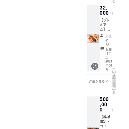
る
円コー
のお日
イユ ・
冷凍便
32,
ス」を
にちに
海の幸
にてお
６月中
000
もう一
ライス
届け致
円
にお届
度お届
グラタ
しま
【プレ
け致し
け致し
ン ・鮭
す。
ミア
ます。
ます。
と小海
ム】
さら
このプ
老の茸
ファミ
に、
ロジェ
クリー
支援
リー
「プレ
クト限
ムソー
者：
セット
ミアム
定の商
1人
ス ・小
16,000
ファミ
品が、
海老の
お届
円W
リー
二度お
け予
チリ
コース
セット
定：
楽しみ
ソース
(送料込)
2021
13000
いただ
煮 ・和
年06
「プレ
円コー
ける得
風豚ば
こ
月
ミアム
ス」を
の
なコー
ら肉の
リ
ファミ
１０月
タ
スで
角煮 ・
ー
リー
３１日
ン
す！
詳細を見る
お一人
を
セット
までの
選
様ピッ
択
16000
ご希望
す
ツァ/マ
る
円コー
のお日
ルゲ
500
ス」を
にちに
リータ
６月中
,00
もう一
（６枚
にお届
度お届
0
セッ
円
け致し
け致し
ト！）
ます。
【地域
ます。
以上の
さら
限定・
このプ
８種
に、
コロナ
ロジェ
セット