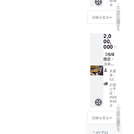
年04
コース
浅川
コー
こ
月
です！
町）か
ス １
の
リ
ら直線
００万
タ
ー
４０km
円プラ
ン
詳細を見る
を
以内の
ン コロ
選
択
お好み
ナはも
す
る
の場所
ううん
2,0
できら
ざり！
ら亭の
コロナ
00,
出張
が収
000
円
パー
まった
ティー
ときを
【地域
プラン
夢見
限定・
をご利
て、み
コロナ
用いた
んなで
終息祈
支援
だけま
楽しみ
願企
者：
す！ き
ましょ
画】き
0人
らら亭
う！ き
らら亭
お届
の社長
らら亭
出張
け予
自ら打
（東京
パー
定：
合せ・
都八王
ティー
2022
年04
企画等
子市東
コー
こ
月
から担
浅川
ス ２
の
リ
当をさ
町）か
００万
タ
ー
せてい
ら直線
円プラ
ン
詳細を見る
を
ただき
４０km
ン コロ
選
択
ます。
以内の
ナはも
す
る
ご人数
お好み
ううん
このプロ