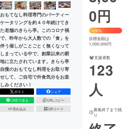
0
円
まちづくり・地域活性化
おもてなし料理専門のパーティー
ケータリングを約４０年続けてき
CAMPFIRE for Social Good
CAMPFIRE Creation
た老舗のきらら亭。このコロナ禍
126%
CAMPFIREふるさと納税
machi-ya
コミュニティ
で、昨年から大人数での「食」を
目標金額は
1,000,000円
伴う催しがことごとく無くなって
しまっている中で、創業以来の窮
支援者数
地に立たされています。きらら亭
123
自慢のおもてなし料理をお取り寄
せして、ご自宅で外食気分をお楽
人
しみください！
ポスト
シェア
LINEで送る
URLコピー
埋め込み
QRコード
募集終了まで残
り