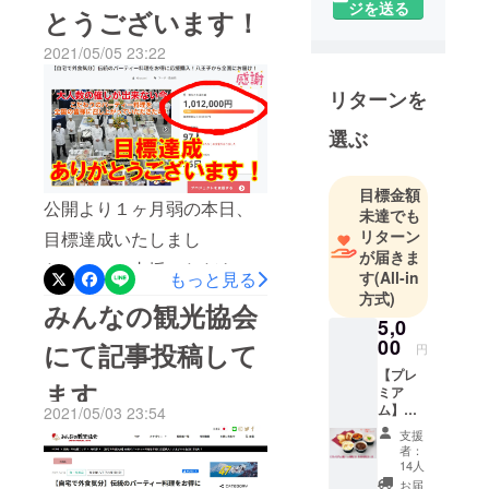
ジを送る
とうございます！
げ様で100％を達成すること
2021/05/05 23:22
ができましたが、期間中は
まだまだこのお得なお料理
リターンを
セットをご購入いただけま
選ぶ
す。この機会にクーポン利
用して更にお得にお買い求
目標金額
公開より１ヶ月弱の本日、
めください！クーポン詳細
未達でも
リターン
目標達成いたしまし
は下記をご覧ください。
が届きま
た！！！ご支援いただきま
CAMPFIREで使える
もっと見る
す
(All-in
した皆様、誠にありがとう
方式)
10%OFFクーポンを先着
みんなの観光協会
5,0
ございます。多くの方々か
5,000名様にプレゼント！こ
00
にて記事投稿して
円
らCAMPFIREのメッセージ
れを機にぜひCAMPFIREで
【プレ
ます
であったり、直接お声がけ
気になるプロジェクトを支
ミア
ム】お
2021/05/03 23:54
いただいたりして応援のお
援してみてくださ
一人様
支援
セット
気持ちをいただいており、
者：
い！ 【クーポン内容】 ・
5,000円
14人
コース
本当に感謝です。我々はこ
クーポンコード：cf05 ・
お届