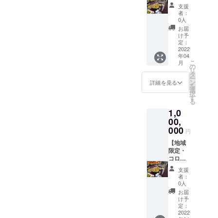
「プレ
終息祈
クト限
です。
支援
ミアム
願企
定の商
ヤマト
者：
ファミ
画】き
品が、
0人
運輸の
リー
らら亭
二度お
クール
お届
セット
出張
楽しみ
け予
冷凍便
16000
パー
いただ
定：
にてお
円コー
ティー
2022
けるお
届け致
年04
ス」を
コー
得な
しま
こ
月
１０月
ス ５
コース
の
す。
リ
３１日
０万円
です！
タ
ー
までの
プラン
ン
詳細を見る
を
ご希望
コロナ
選
択
のお日
はもう
す
る
にちに
うんざ
1,0
もう一
り！コ
度お届
ロナが
00,
け致し
収まっ
000
円
ます。
たとき
このプ
を夢見
【地域
ロジェ
て、み
限定・
クト限
んなで
コロナ
定の商
楽しみ
終息祈
支援
品が、
ましょ
願企
者：
二度お
う！ き
画】き
0人
楽しみ
らら亭
らら亭
お届
いただ
（東京
出張
け予
けるお
都八王
パー
定：
得な
子市東
ティー
2022