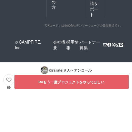
め
請サ
方
ポー
ト
「QRコード」は株式会社デンソーウェーブの登録商標です。
© CAMPFIRE,
会社概
採用情
パートナー
Inc.
要
報
募集
Kiraratei
さんへアンコール
もう一度プロジェクトをやってほしい
89