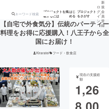
新
ロ
規
グ
会
プロジェクトを掲
はじ
プロジェクト
/
載するには
める
をさがす
イ
員
ン
登
【自宅で外食気分】伝統のパーティー
録
料理をお得に応援購入！八王子から全
国にお届け！
人気のプロ
注目のリ
注目の新着プロ
募集終了が近いプ
もうすぐ公開
ジェクト
ターン
ジェクト
ロジェクト
されます
Kiraratei
フード・飲食店
アート・写真
音楽
現在の支援総
テクノロジー・ガジェット
ゲーム・サ
額
1,26
映像・映画
書籍・雑誌
8,00
ビジネス・起業
チャレンジ