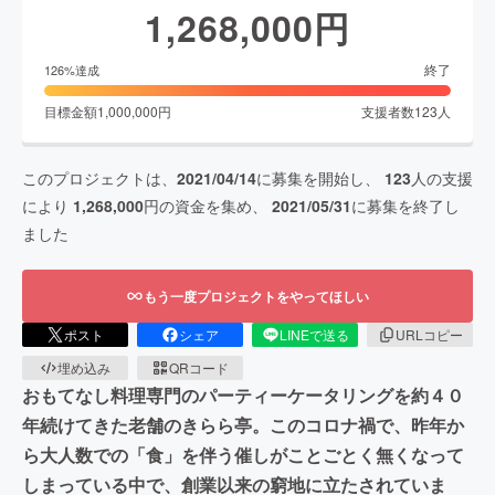
1,268,000
円
終了
126
%達成
目標金額
1,000,000
円
支援者数
123
人
このプロジェクトは、
2021/04/14
に募集を開始し、
123
人の支援
により
1,268,000
円の資金を集め、
2021/05/31
に募集を終了し
ました
もう一度プロジェクトをやってほしい
ポスト
シェア
LINEで送る
URLコピー
埋め込み
QRコード
おもてなし料理専門のパーティーケータリングを約４０
年続けてきた老舗のきらら亭。このコロナ禍で、昨年か
ら大人数での「食」を伴う催しがことごとく無くなって
しまっている中で、創業以来の窮地に立たされていま