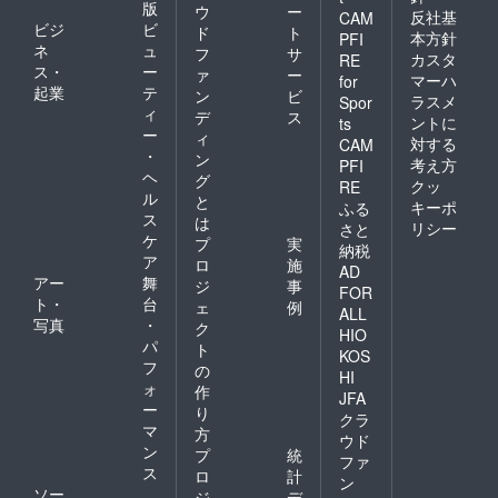
版
ウ
ー
反社基
CAM
ビジ
ビ
ド
ト
本方針
PFI
ネ
ュ
フ
サ
カスタ
RE
ス・
ー
ァ
ー
マーハ
for
起業
テ
ン
ビ
ラスメ
Spor
ィ
デ
ス
ントに
ts
ー
ィ
対する
CAM
・
ン
考え方
PFI
ヘ
グ
クッ
RE
ル
と
キーポ
ふる
ス
は
リシー
さと
ケ
プ
実
納税
ア
ロ
施
AD
アー
舞
ジ
事
FOR
ト・
台
ェ
例
ALL
写真
・
ク
HIO
パ
ト
KOS
フ
の
HI
ォ
作
JFA
ー
り
クラ
マ
方
ウド
ン
プ
統
ファ
ス
ロ
計
ン
ソー
ジ
デ