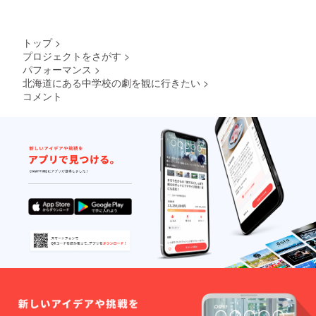
らか
く、脂
の甘み
が特徴
トップ
>
のお肉
プロジェクトをさがす
>
です。
パフォーマンス
>
※「浜中
ビー
北海道にある中学校の劇を観に行きたい
>
フ」と
コメント
は？ 黒
毛和牛
とホル
スタイ
ン(乳牛)
のハー
フ。 黒
毛和牛
からは
上品な
脂質を
ホルス
タイン
からは
赤身の
強さ
を、そ
のお互
いの特