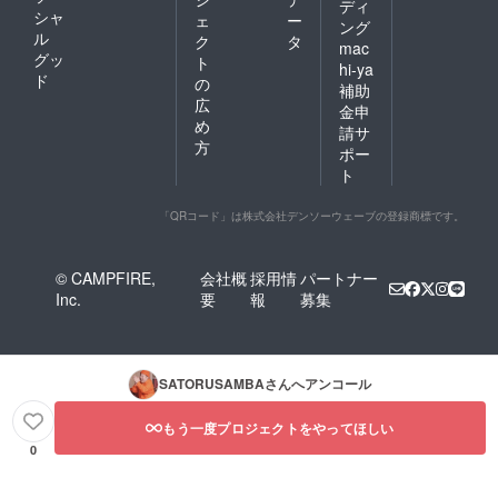
ディ
シャ
ェ
ー
ング
ル
ク
タ
mac
グッ
ト
hi-ya
ド
の
補助
広
金申
め
請サ
方
ポー
ト
「QRコード」は株式会社デンソーウェーブの登録商標です。
© CAMPFIRE,
会社概
採用情
パートナー
Inc.
要
報
募集
SATORUSAMBA
さんへアンコール
もう一度プロジェクトをやってほしい
0