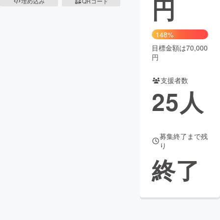
円
埋め込み
QRコード
まちづくり・地域活性化
148%
目標金額は70,000
CAMPFIRE for Social Good
CAMPFIRE Creation
円
CAMPFIREふるさと納税
machi-ya
コミュニティ
支援者数
25
人
募集終了まで残
り
終了