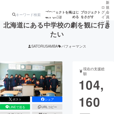
新
ロ
規
グ
会
プロジェクトを掲
はじ
プロジェクト
/
載するには
める
をさがす
イ
員
ン
登
北海道にある中学校の劇を観に行き
録
たい
人気のプロ
注目のリ
注目の新着プロ
募集終了が近いプ
もうすぐ公開
SATORUSAMBA
パフォーマンス
ジェクト
ターン
ジェクト
ロジェクト
されます
アート・写真
音楽
現在の支援総
額
104,
テクノロジー・ガジェット
ゲーム・サ
160
映像・映画
書籍・雑誌
ポスト
シェア
LINEで送る
URLコピー
ビジネス・起業
チャレンジ