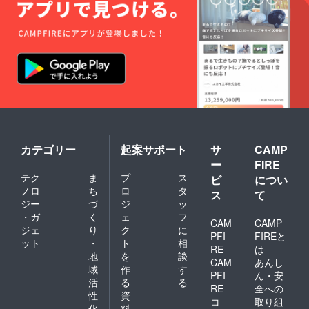
徴が絶
妙に
マッチ
してい
て何度
食べて
も飽き
がこな
いお肉
です。
※こちら
の画像
はイ
メージ
カテゴリー
起案サポート
サ
CAMP
図で
ー
FIRE
す。 ※
テク
ま
プ
ス
ビ
につい
北海道
ノロ
ち
ロ
タ
からな
ス
て
ので冷
ジー
づ
ジ
ッ
凍での
・ガ
く
ェ
フ
CAM
CAMP
発送と
ジェ
り
ク
に
なりま
PFI
FIREと
ット
・
ト
相
す。
RE
は
地
を
談
CAM
あんし
域
作
す
PFI
ん・安
活
る
る
RE
全への
性
資
コ
取り組
化
料