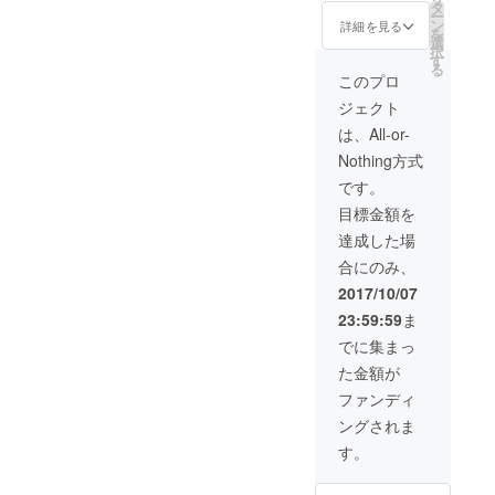
業が盛
の稼働
タ
マッチ
凍での
ー
んな自
は2018
ン
してい
詳細を見る
発送と
を
然豊か
年から
選
て何度
なりま
択
な町で
となり
す
食べて
す。
る
す。 そ
ますご
も飽き
このプロ
の中で
了承く
がこな
ジェクト
も、特
ださ
いお肉
に美味
い。
です。
は、All-or-
しいと
※こちら
Nothing方式
評判の
の画像
「肉」
はイ
です。
を浜中
メージ
目標金額を
町の皆
図で
さんが
す。 ※
達成した場
ご協力
北海道
合にのみ、
してく
からな
ださ
ので冷
2017/10/07
り、ブ
凍での
23:59:59
ま
ランド
発送と
豚「ほ
なりま
でに集まっ
えいと
す。
た金額が
ん」と
牛肉
ファンディ
「浜中
ングされま
ビー
フ」を
す。
セット
で限定5