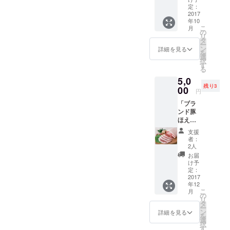
！？】
意下さ
定：
生徒達
2017
い。 ※
年10
が使用
砥ぎ石
こ
月
される
があり
の
リ
衣装に
ました
タ
ー
自分の
ら包丁
ン
詳細を見る
を
名前書
も研が
選
択
けま
せて頂
す
る
す！ こ
きま
5,0
んな事
す。 ※
残り3
な
00
日程は
円
い！！
要相
「ブラ
！ すご
談、炒
ンド豚
い事で
飯を作
ほえい
す！！
りに行
とんを
！ 是非
くのは
支援
ご用意
とも衣
2018年
者：
致しま
装に名
からと
2人
し
前を刻
なりま
お届
た！」
んで生
す。ご
け予
浜中町
徒達の
定：
了承く
は道内
2017
劇を
ださ
年12
でも有
もっと
い。 ※
こ
月
数の酪
もっと
の
限定5名
リ
農、漁
盛り上
タ
様
ー
業が盛
げま
ン
詳細を見る
を
んな自
しょ
選
択
然豊か
う！
す