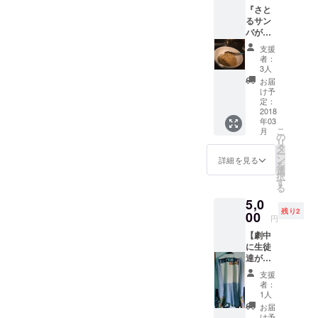
『さと
から一
るサン
生懸命
バがあ
丹精込
なたに
めて
支援
炒飯を
作って
者：
作りに
ます！
3人
行きま
絶品の
お届
す！ さ
一品！
け予
とるサ
是非と
定：
ンバ実
2018
もご賞
年03
は料理
味下さ
こ
月
が出来
い！ 内
の
リ
るんで
容量
タ
ー
す！ そ
160g ※
ン
詳細を見る
を
の中で
送料は
選
択
も炒飯
別途で
す
る
が得
ご用意
5,0
意！！
くださ
残り2
！！ パ
00
い。
円
ラパラ
【劇中
の炒飯
に生徒
をご賞
達が着
味あ
る衣装
れ！！
支援
に自分
！ ※交
者：
の名前
通費等
1人
が書け
は別途
お届
る！？
でご用
け予