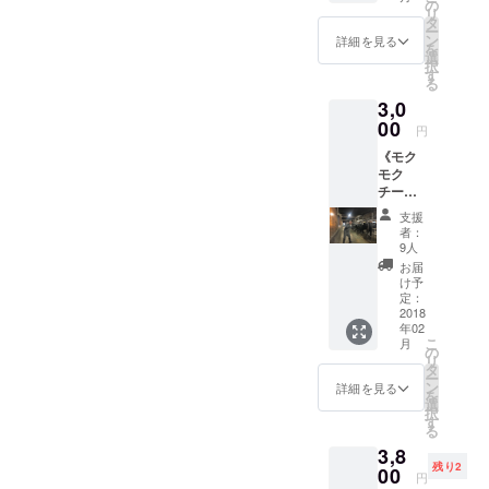
す！
の
リ
タ
ー
ン
詳細を見る
を
選
択
す
る
3,0
00
円
《モク
モク
チー
ズ》 燻
支援
製させ
者：
たチー
9人
ズを使
お届
用して
け予
おりま
定：
す。 今
2018
年02
回娘さ
こ
月
んが出
の
リ
演なさ
タ
ー
ると言
ン
詳細を見る
を
う事で
選
択
その頑
す
る
張って
3,8
る姿を
残り2
採りた
00
円
ての乳