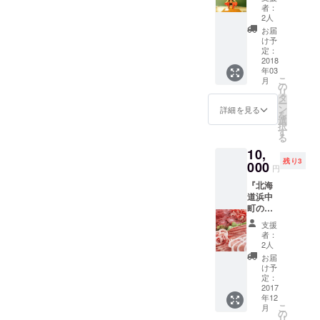
諸々で
限定5個
て飼育
者：
出演者
ご用意
されて
2人
として
致しま
いる豚
お届
使えま
した！
の事を
け予
す！ オ
※「浜中
定：
言いま
レンジ
2018
ビー
す。 こ
年03
色の僕
フ」と
の〈ホ
こ
月
が居た
は？ 黒
の
エイ(乳
リ
ら一気
毛和牛
タ
清)〉の
ー
に華や
とホル
ン
お陰で
詳細を見る
を
か
スタイ
選
豚の臭
択
に！！
ン(乳牛)
す
さがな
る
！ 目が
のハー
く、柔
10,
慣れる
フ。 黒
らか
残り3
のには
000
毛和牛
く、脂
円
ちょっ
からは
の甘み
『北海
と時間
上品な
が特徴
道浜中
がかか
脂質を
のお肉
町の特
ります
ホルス
です。
産品を
けど笑
タイン
※こちら
支援
ご用意
※交通費
からは
の画像
者：
致しま
等は別
赤身の
2人
はイ
した』
途でご
強さ
メージ
お届
浜中町
用意下
を、そ
け予
図で
は道内
さい。
定：
のお互
す。 ※
でも有
2017
※こちら
いの特
北海道
年12
数の酪
のリ
徴が絶
からな
こ
月
農、漁
ターン
の
妙に
ので冷
リ