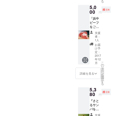
る
な町で
5,0
す。 浜
残り4
中町の
00
円
皆さん
「浜中
がご協
ビーフ
力して
をご用
くださ
意致し
り、ブ
支援
まし
ランド
者：
た！」
豚「ほ
1人
浜中町
えいと
お届
は道内
ん」を
け予
でも有
限定5個
定：
数の酪
2017
ご用意
年12
農、漁
致しま
こ
月
業が盛
した！
の
リ
んな自
※「ほえ
タ
ー
然豊か
いと
ン
詳細を見る
を
な町で
ん」と
選
択
す。 浜
は？
す
る
中町の
チーズ
5,3
皆さん
生産過
残り3
がご協
80
程に発
円
力して
生する
『さと
くださ
〈ホエ
るサン
り「浜
イ(乳
バをイ
中ビー
清)〉を
ベント
フ」を
餌にし
支援