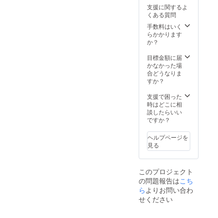
個ご用
支援に関するよ
意致し
くある質問
ました
※「ほえ
手数料はいく
いと
らかかります
ん」と
か？
は？
チーズ
目標金額に届
生産過
かなかった場
程に発
合どうなりま
生する
すか？
〈ホエ
イ(乳
支援で困った
清)〉を
時はどこに相
餌にし
談したらいい
て飼育
ですか？
されて
いる豚
ヘルプページを
の事を
見る
言いま
す。 こ
の〈ホ
このプロジェクト
エイ(乳
の問題報告は
こち
清)〉の
お陰で
ら
よりお問い合わ
豚の臭
せください
さがな
く、柔