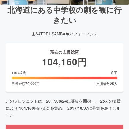
北海道にある中学校の劇を観に行
きたい
SATORUSAMBA
パフォーマンス
現在の支援総額
104,160
円
終了
148
%達成
目標金額
70,000
円
支援者数
25
人
このプロジェクトは、
2017/08/24
に募集を開始し、
25
人の支援
により
104,160
円の資金を集め、
2017/10/07
に募集を終了しま
した