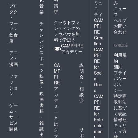
ミュ
み
プロ
音
請
ニ
ニュー
ダク
楽
求
ティ
ス
ト
CAM
ヘルプ
クラウドファ
フー
チ
PFI
お問い
ンディングの
ド・
ャ
RE
合わせ
ノウハウを無
飲食
レ
Crea
料で学ぼう
店
ン
tion
各種規定
CAMPFIRE
ジ
CAM
アカデミー
アニ
ス
利用規
PFI
メ・
ポ
約
RE
漫画
ー
CA
説
細則
for
ツ
MP
明
プライ
Soci
ファ
映
FI
会
バシー
al
ッ
像
RE
・
ポリ
Goo
ショ
・
ア
相
シー
d
ン
映
カ
談
特定商
CAM
画
デ
会
取引法
PFI
ゲー
書
ミ
に基づ
RE
ム・
籍
ー
く表記
for
サー
・
と
情報セ
Ente
ビス
雑
は
キュリ
rtain
開発
誌
ク
サ
ティ方
men
出
ラ
ポ
針
t