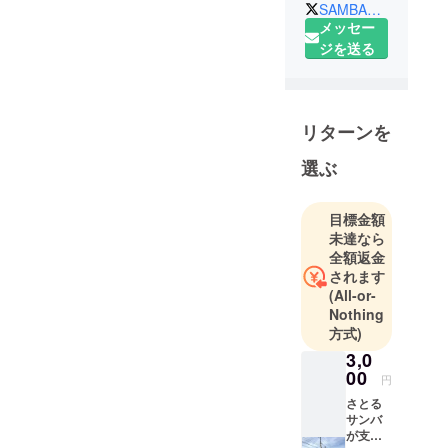
SAMBASATORU
メッセー
ジを送る
リターンを
選ぶ
目標金額
未達なら
全額返金
されます
(All-or-
Nothing
方式)
3,0
00
円
さとる
サンバ
が支援