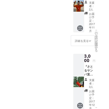
してく
支援
ださっ
者：
た方の
2人
お名前
お届
を連呼
け予
しなが
定：
らマラ
2017
年11
カスを
こ
月
振る動
の
リ
画(30秒
タ
ー
程度) ※
ン
詳細を見る
を
呼んで
選
択
頂きた
す
る
いお名
3,0
前を教
えて下
00
円
さ
『さと
い！！
るサン
バ直筆
お礼の
支援
お手
者：
紙！』
3人
一文字
お届
一文字
け予
丹精込
定：
めて書
2017
年12
きま
こ
月