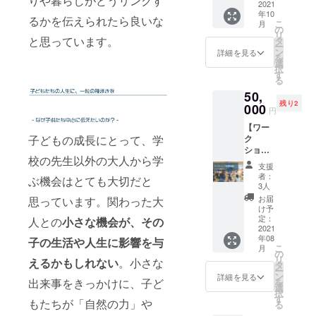
りや暮らしがどうリンクす
点、事
2021
陽の動
す。 ・
加条件
年10
前準備
きを知
対象年
るかを伝えられたら良いな
は、既
こ
月
の状
る]の1
の
齢：5
にご購
リ
況、お
と思っています。
テーマ
タ
才〜小
入くだ
ー
礼の言
のみと
ン
学6年生
詳細を見る
さった
を
葉を動
なりま
選
まで ・
チケッ
択
画にま
す。 ・
す
1キット
トと同
る
とめ、
開催期
付き。
一とな
50,
エンド
間：
・開催
りま
残り2
ロール
000
2021年
期間：
す。 ・
円
にご支
7月〜12
2021年
オンラ
【ワー
援者の
月 ・6
7月〜12
イン版
ク
子どもの成長にとって、学
お名前
月中に
月 ・6
をご購
ショッ
を入れ
開催に
月中に
入くだ
校の先生以外の大人から学
プ個別
てお届
関する
開催に
さった
支援
開催
けいた
詳細を
関する
者：
方 → も
ぶ機会はとても大切だと
券】 主
しま
メール
3人
詳細を
う1セッ
催者さ
す。 ・
でお送
メール
お届
思っています。関わった大
ト、同
まご希
YOUTU
りしま
け予
でお送
じご住
望の場
BEに作
定：
すの
人との
小さな機会が、その
りしま
所にお
所で、
2021
成した
で、日
すの
届けし
年08
個別に
子の生活や人生に影響を与
動画
時をお
で、日
ます。
こ
月
ワーク
（一般
の
選びく
時など
お友達
リ
えるかもしれない
。小さな
ショッ
公開）
タ
ださ
をお選
にお渡
ー
プを開
をアッ
ン
い。
詳細を見る
びくだ
しくだ
を
出来事をきっかけに、子ど
催しま
プしま
選
（ご先
さい。
さい。
択
す。 ・
す。 ・
す
着順）
（ご先
・会場
もたちが「自然の力」や
る
キット5
頂いた
・基本
着順）
版をご