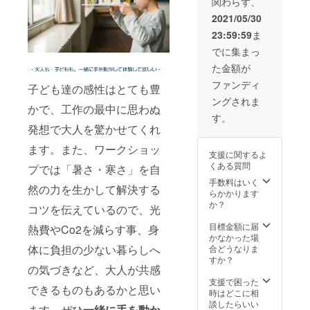
関わらず、
内以外
細やか
（感謝
ます。 -
（メ
連絡を
の場
な作業
状の送
自分の
2021/05/30
イン会
いたし
合、2名
に製作
付）を
写真を
場：
ます。
23:59:59
ま
分の交
時間を
含みま
使った
IID 世田
通費実
要する
す。 ・
人型模
でに集まっ
谷もの
費（場
ため、
ワーク
型づく
づくり
た金額が
合に
限定5つ
ショッ
りの時
学校
よって
のみと
プ参加
間 -参加
ファンディ
https://
子ども達の感性はとても豊
は宿泊
なりま
券は含
者が集
setaga
ングされま
費）を
す。
まれて
合して
ya-
かで、工作の最中に思わぬ
お願い
（オー
いない
街をつ
す。
school.
する予
ダー家
ためご
発想で大人を驚かせてくれ
くって
net/）
定で
具と木
注意く
みる時
・開催
す。
製キッ
ます。また、ワークショッ
ださ
間 ・当
場所を
支援に関するよ
チン
い。
社事務
増やす
くある質問
プでは「暑さ・寒さ」を自
[KUNIN
所より
可能性
AKA]
手数料はいく
zoomで
があり
然の力を生かして解決する
https://
らかかります
接続を
ます。
www.ku
か？
する予
※コロナ
コツを伝えているので、光
ninaka.i
定で
ウイル
nfo/ ）
目標金額に届
す。 ・
熱費やCo2を減らす事、身
ス感染
・木製
かなかった場
ご参加
症対策
キット
体に負担の少ない暮らしへ
合どうなりま
者に
の影響
は、
すか？
は、
によ
の気づきなど、大人が共感
ワーク
キット
り、急
ショッ
支援で困った
を事前
遽オン
できるものもあるかと思い
プで使
時はどこに相
に発送
ライン
う「家
談したらいい
しま
開催と
ます。ぜひ
一
緒に手を動か