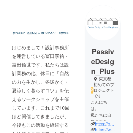
はじめまして！設計事務所
Passiv
を運営している冨田享祐・
eDesig
冨田倫世です。私たちは設
n_Plus
計業務の他、休日に「自然
東京都
の力を生かし、冬暖かく・
初めてのプ
ロジェクト
夏涼しく暮らすコツ」を伝
です
えるワークショップを主催
こんにち
しています。これまで10回
は。
私たちは自
ほど開催してきましたが、
然の力を生
https://pd-plus.jp
今後もこの活動を継続する
かし、冬暖
https://www.instagram.com/passivedesign_plus