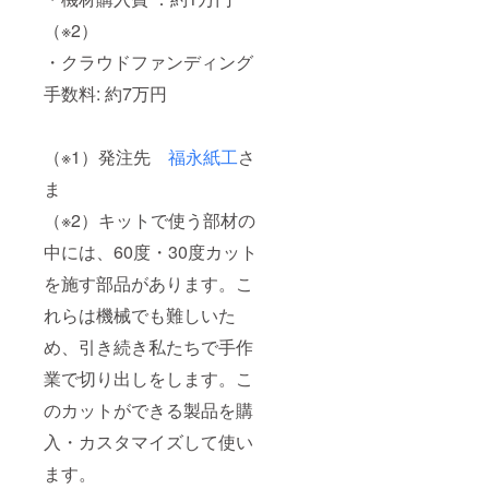
ショッ
プ参加
（※2）
券は含
まれて
・クラウドファンディング
いない
手数料: 約7万円
ためご
注意く
ださ
い。
（※1）発注先
福永紙工
さ
ま
（※2）キットで使う部材の
中には、60度・30度カット
を施す部品があります。こ
れらは機械でも難しいた
め、引き続き私たちで手作
業で切り出しをします。こ
のカットができる製品を購
入・カスタマイズして使い
ます。