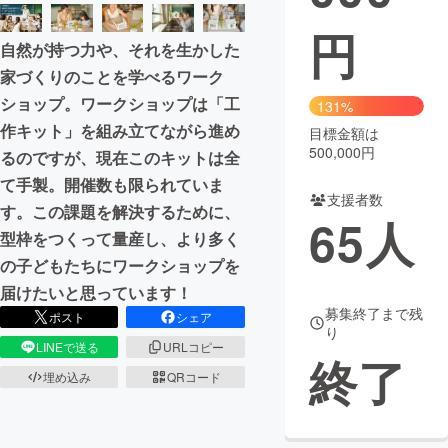
円
まちづくり・地域活性化
自然が持つ力や、それを生かした
家づくりのことを学べるワーク
CAMPFIRE for Social Good
CAMPFIRE Creation
ショップ。ワークショップは「工
131%
CAMPFIREふるさと納税
machi-ya
コミュニティ
作キット」を組み立てながら進め
目標金額は
500,000円
るのですが、現在このキットは全
て手製。開催数も限られていま
支援者数
す。この課題を解決するために、
65
人
型枠をつくって量産し、より多く
の子どもたちにワークショップを
届けたいと思っています！
募集終了まで残
ポスト
シェア
り
LINEで送る
URLコピー
終了
埋め込み
QRコード