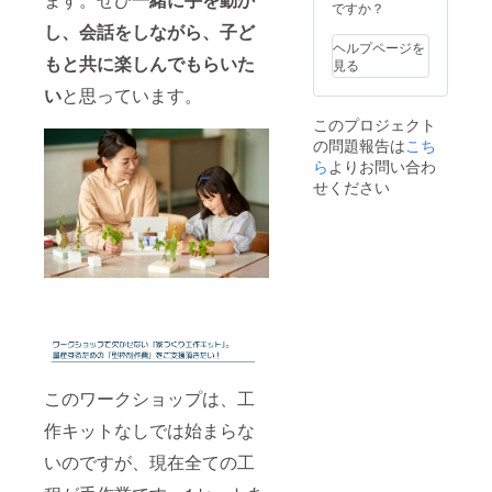
づくり
ですか？
す。 ・
なる可
工作
接続環
し、会話をしながら、子ど
能性が
キッ
境（Wi-
ござい
ヘルプページを
ト」を
もと共に楽しんでもらいた
Fi,PC,O
ます。
見る
元にし
Sや
様子を
い
と思っています。
て製作
zoomア
見なが
しま
プリ設
ら変更
このプロジェクト
す。 ・
定等）
があれ
の問題報告は
こち
木製
は、ご
ば早め
キット
ら
よりお問い合わ
参加者
に、個
のサイ
にてご
せください
別にご
ズは工
用意を
連絡を
作キッ
お願い
させて
トの実
しま
頂きま
寸大を
す。 オ
す。
予定し
ンライ
ていま
ンでは1
すが、
回につ
製作プ
き、最
ロセス
大5組程
の過程
度とし
で多少
て、丁
変更と
このワークショップは、工
寧にや
なる可
りたい
能性が
作キットなしでは始まらな
と思っ
ありま
ていま
いのですが、現在全ての工
す。 ・
す。 で
木製
きるだ