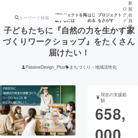
新
ロ
規
グ
会
プロジェクトを掲
はじ
プロジェクト
/
載するには
める
をさがす
イ
員
ン
登
子どもたちに『自然の力を生かす家
録
づくりワークショップ』をたくさん
届けたい！
人気のプロ
注目のリ
注目の新着プロ
募集終了が近いプ
もうすぐ公開
ジェクト
ターン
ジェクト
ロジェクト
されます
PassiveDesign_Plus
まちづくり・地域活性化
アート・写真
音楽
現在の支援総
テクノロジー・ガジェット
ゲーム・サ
額
658,
映像・映画
書籍・雑誌
000
ビジネス・起業
チャレンジ