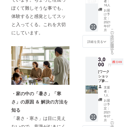
者：
ご住所
ない所をエ
16人
ぽくて難しそうな事でも、
もしく
お届
アコン等の
はメー
け予
体験すると感覚としてスッ
設備で補っ
ルアド
定：
レス
2021
と入ってくる。これを大切
ていくアプ
年07
へ、感
こ
ローチで
月
謝のお
にしています。
の
リ
手紙を
す。
タ
ー
お届け
ン
詳細を見る
を
いたし
選
択
私たちはこ
ます！
す
る
感謝状
のアプロー
3,0
には、
チに共感さ
残り49
塗り絵
00
円
れるみんな
もでき
[ワーク
るよう
と一緒に、
ショッ
な挿絵
設計の枠を
プ参加
を入れ
券をご
てご送
超えて、多
支援
購入さ
付する
者：
くの人に
・家の中の「暑さ」「寒
れた方
予定で
1人
「幸せ」を
限定！
す。
お届
さ」の原因 ＆ 解決の方法を
お友達
日々の
け予
届ける形
お誘い
活動
定：
知る
（かた）を
券] ＊＊
2021
は、
年07
既に
創っていき
「暑さ・寒さ」は目に見え
ホーム
こ
月
ワーク
ページ
の
たい。
リ
ないので、意識がむきにく
ショッ
の他、
タ