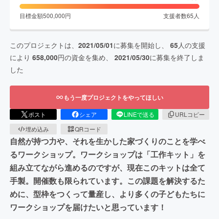
目標金額
500,000
円
支援者数
65
人
このプロジェクトは、
2021/05/01
に募集を開始し、
65
人の支援
により
658,000
円の資金を集め、
2021/05/30
に募集を終了しま
した
もう一度プロジェクトをやってほしい
ポスト
シェア
LINEで送る
URLコピー
埋め込み
QRコード
自然が持つ力や、それを生かした家づくりのことを学べ
るワークショップ。ワークショップは「工作キット」を
組み立てながら進めるのですが、現在このキットは全て
手製。開催数も限られています。この課題を解決するた
めに、型枠をつくって量産し、より多くの子どもたちに
ワークショップを届けたいと思っています！