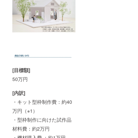
ンは、3
千円の
リター
ン（感
謝
状）、1
万円の
リター
ン（活
動の様
子＆お
礼を動
画で配
信）を
[目標額]
含みま
す。こ
50万円
れらの
お届け
と、木
[内訳]
製キッ
トのお
・キット型枠制作費：約40
届け時
期は異
万円（※1）
なる可
・型枠制作に向けた試作品
能性が
ありま
材料費：約2万円
す。 ・
ワーク
・機材購入費 ：約1万円