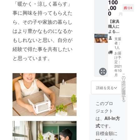
100
個つ
メール
は土日
「暖かく・涼しく暮らす」
・基本
購入く
き。 ・
,00
アドレ
開催で
は土日
残り4
ださっ
会場は
ス宛て
事に興味を持ってもらえた
0
す。た
開催で
た方 →
円
主催者
に、動
だし、8
す。た
もう1
ら、その子や家族の暮らし
さまで
【家具
画の
月の夏
だし、8
セット
ご用意
職人に
URLを
休み期
月の夏
お友達
はより豊かなものになるか
をお願
よる限
お送り
間は平
休み期
用にご
いしま
定木製
しま
日も開
間は平
用意
支援
もしれないと思い、自分が
す。 ・
キット
す。 ・
催を予
日も開
者：
し、会
事前に
の送
エンド
定して
1人
催を予
経験で得た事を共有したい
場でお
どんな
付】 私
ロール
いま
定して
お届
待ちし
テーマ
たちが
のお名
と思っています。
す。 ・
け予
いま
ていま
で実施
住宅の
前入れ
定：
オンラ
す。 ・
す。 ※
するか
設計時
2021
をフル
イン版
ワーク
お友達
年10
zoom等
にキッ
ネー
での
ショッ
と別々
こ
月
でお打
チン、
ム・イ
の
ワーク
プの所
に受講
リ
ち合わ
家具の
ニシャ
タ
ショッ
要時間
される
ー
せさせ
製作お
ルどち
ン
プで
詳細を見る
は約3時
場合
を
て頂き
願いし
らをご
選
は、会
間で
は、ご
択
ます。
ている
希望か
す
場版と
す。 ・
購入の
る
・備考
職人さ
ご選択
比べて
このプロ
会場版
上、個
欄に開
んによ
くださ
次の時
の開催
別に
ジェクト
催予定
る「木
い。 ・
間を取
地は東
メッ
地をご
製キッ
このリ
らない
は、
All-In方
京都世
セージ
記入く
ト」を
ターン
ため、2
田谷区
をお送
式
です。
ださ
お届け
は、3千
時間半
を予定
りくだ
い。 ・
いたし
円のリ
を想定
目標金額に
してい
さい。
東京都
ます！
ターン
してい
ます。
調整の