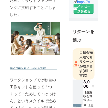
ためにクラウドファンディ
かく夏涼し
https://www.facebook.com/pdpluskm/
メッセー
い家づくり
ングに挑戦することにしま
ジを送る
をしている
した。
設計事務所
です。
リターンを
当社の社名
にも含まれ
選ぶ
ている
「パッシブ
目標金額
デザイン」
未達でも
とは、
リターン
太陽をはじ
が届きま
めとする
す
(All-in
方式)
風・水・空
ワークショップでは独自の
気・植物と
3,0
00
いった自然
工作キットを使って「つ
円
の力を使っ
【感謝
くって・ためして・はっけ
状をお
て温熱環境
送りし
ん」というスタイルで進め
を整え、そ
ます】
支援
ています。ちょっと理屈っ
れでも足り
頂いた