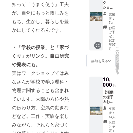
わかるよ」
ク
り、1組
知って「うまく使う」工夫
トで
plus/ -
と共感くだ
ショッ
2名（子
す！ ・
Facebo
が、自然にもっと親しみを
プ参加
ども１
本リ
さったみな
ok：
支援
券（オ
人につ
ターン
https://
者：
さんと一緒
もち、生かし、暮らしを豊
ンライ
き保護
は、既
7人
www.fa
ン
に、面白い
者1人）
にご購
cebook.
お届
かにしてくれるんです。
版）】
でご参
入くだ
け予
com/pd
ことをつ
オンラ
加をお
定：
さった
pluskm/
くっていき
イン版
2021
願いし
方のID
年07
でワー
ます。
たいと思っ
・「学校の授業」と「家づ
でご購
こ
月
ク
参加者
の
入くだ
ています！
リ
ショッ
くり」がリンク。自由研究
の最大
タ
さい。
ー
プを体
数はレ
ン
・6月中
詳細を見る
を
や発表にも。
験でき
ンタル
選
に開催
択
るチ
会場の
す
に関す
実はワークショップではみ
る
ケット
方針に
る詳細
10,
です！
従う予
をメー
なさんが学校で学ぶ理科・
・対象
000
定です
ルでお
円
年齢：5
が、目
送りし
物理に関することも含まれ
【活動
才〜小
安とし
ますの
の様子
学6年生
ています。太陽の方位や熱
て、1回
で、お
＆お礼
まで ・
の開催
友達と
を動画
の伝わり方、空気の動きな
1キット
につ
日程を
支援
で配
付き。
き、お
合わせ
者：
どなど。工作・実験を楽し
信】
・受講
よそ4組
14人
てお選
ワーク
可能な
8名を想
びくだ
お届
みながら、それらと家づく
ショッ
テーマ
定して
け予
さい。
プの要
は、[太
定：
いま
・ご参