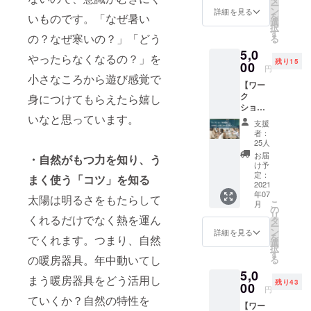
ー
プ参加
インス
ン
詳細を見る
を
いものです。「なぜ暑い
券（オ
タグラ
選
Passive
択
ンライ
ム、
す
の？なぜ寒いの？」「どう
Design +
る
ン版 / 会
Facebo
5,0
You
場版）
okでお
やったらなくなるの？」を
残り15
をご購
00
伝えし
円
入くだ
ていま
小さなころから遊び感覚で
Passive
【ワー
さって
す。ぜ
ク
身につけてもらえたら嬉し
いる方
Design +
ひ引き
ショッ
のみ、
続き応
Your
いなと思っています。
プ参加
追加購
援お願
支援
Happiness
券（会
入頂け
いしま
者：
場
る特別
す！ -
25人
版）】
なリ
ホーム
お届
・自然がもつ力を知り、う
パッシブデ
会場で
ターン
ペー
け予
ワーク
ザインプラ
です。
定：
ジ：
まく使う「コツ」を知る
ショッ
2021
＊＊ ご
https://
スという会
年07
プを体
家族以
太陽は明るさをもたらして
pd-
こ
月
社はそんな
験でき
外のお
の
plus.jp -
リ
くれるだけでなく熱を運ん
るチ
友達を1
タ
思いから立
インス
ー
ケット
組、
ン
タグラ
詳細を見る
ち上げまし
を
でくれます。つまり、自然
です！
40%OF
選
ム：
択
た。
コロナ
F（300
す
https://
の暖房器具。年中動いてし
る
ウイル
0円）で
www.in
5,0
ス感染
お誘い
stagra
まう暖房器具をどう活用し
「あー、そ
残り43
症対策
00
頂ける
m.com/
円
の影響
の考え方、
お得な
ていくか？自然の特性を
passive
【ワー
によ
チケッ
design_