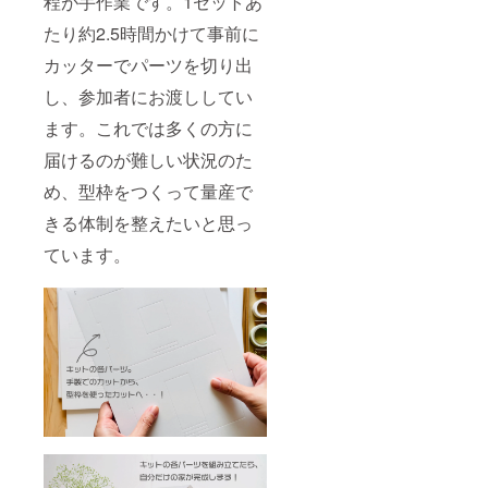
程が手作業です。1セットあ
キット
けポイ
の制作
ントを
たり約2.5時間かけて事前に
の進捗
抑えて
は、随
楽しめ
カッターでパーツを切り出
時本サ
るよう
イトで
し、参加者にお渡ししてい
進めて
報告い
行きた
ます。これでは多くの方に
たしま
いと
す。 ・
思って
届けるのが難しい状況のた
組み立
います
てた状
が、長
め、型枠をつくって量産で
態での
時間な
発送、
のでご
きる体制を整えたいと思っ
パーツ
家族の
のまま
ています。
皆さん
の発送
で適宜
（＝ご
自由に
自身で
休けい
組み立
を入
てがで
れ、お
きま
気軽に
す）い
ご参加
ずれか
くださ
をご選
い。
択くだ
さい。
・この
リター