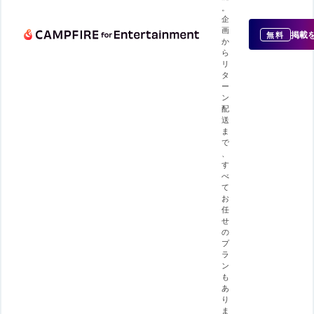
。
企
画
掲載
無料
か
ら
リ
タ
ー
ン
配
送
ま
で
、
す
べ
て
お
任
せ
の
プ
ラ
ン
も
あ
り
ま