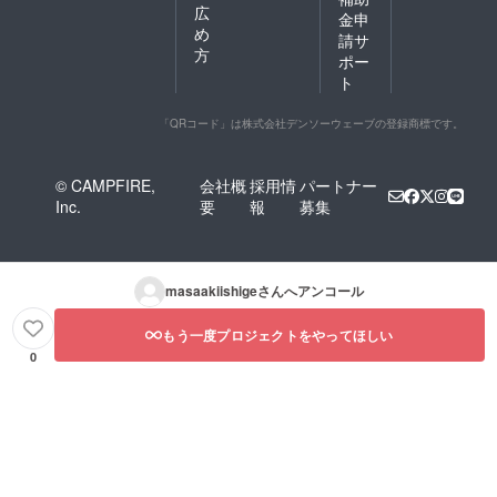
広
金申
め
請サ
方
ポー
ト
「QRコード」は株式会社デンソーウェーブの登録商標です。
© CAMPFIRE,
会社概
採用情
パートナー
Inc.
要
報
募集
masaakiishige
さんへアンコール
もう一度プロジェクトをやってほしい
0