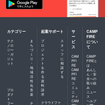
カテゴリー
起案サポート
サ
CAMP
ー
FIRE
テク
ま
プ
ス
ビ
につい
ノロ
ち
ロ
タ
ス
て
ジー
づ
ジ
ッ
・ガ
く
ェ
フ
CAM
CAMP
ジェ
り
ク
に
PFI
FIREと
ット
・
ト
相
RE
は
地
を
談
CAM
あんし
域
作
す
PFI
ん・安
活
る
る
RE
全への
性
資
コ
取り組
化
料
ミュ
み
プロ
音
請
ニ
ニュー
ダク
楽
求
ティ
ス
ト
CAM
ヘルプ
クラウドファ
フー
チ