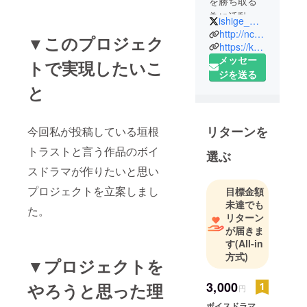
を勝ち取る
為に活動し
ishige_masaaki_
ています。
http://ncode.syosetu.com/n1295dx/
▼このプロジェク
笑顔で突き
https://kakuyomu.jp/works/1177354054882877179
メッセー
進み折れな
トで実現したいこ
ジを送る
い心で日々
と
成長、特技
はボウリン
グにダー
リターンを
今回私が投稿している垣根
ツ、趣味は
トラストと言う作品のボイ
ゲームにビ
選ぶ
リヤードに
スドラマが作りたいと思い
旅です。
プロジェクトを立案しまし
目標金額
未達でも
た。
ストーリー
リターン
を作るのが
が届きま
好きで小説
す
(All-in
方式)
書いてま
▼プロジェクトを
す。WEBで
3,000
やろうと思った理
オリジナル
円
小説無料公
ボイスドラマ