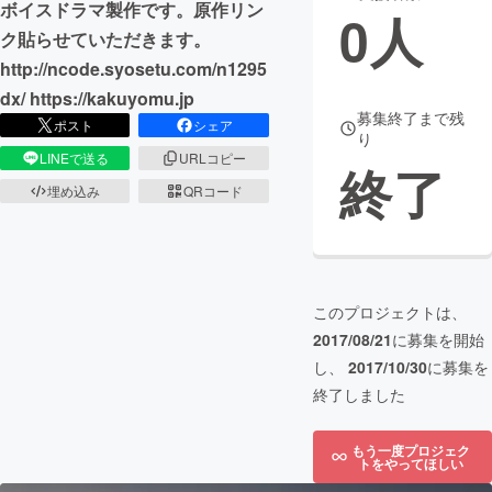
ボイスドラマ製作です。原作リン
0
人
ク貼らせていただきます。
まちづくり・地域活性化
http://ncode.syosetu.com/n1295
dx/ https://kakuyomu.jp
CAMPFIRE for Social Good
CAMPFIRE Creation
募集終了まで残
ポスト
シェア
り
CAMPFIREふるさと納税
machi-ya
コミュニティ
LINEで送る
URLコピー
終了
埋め込み
QRコード
このプロジェクトは、
2017/08/21
に募集を開始
し、
2017/10/30
に募集を
終了しました
もう一度プロジェク
トをやってほしい