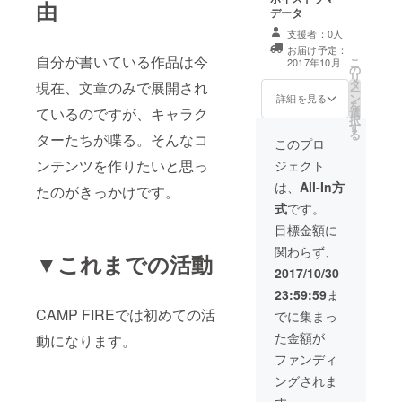
由
開中です。
データ
支援者：0人
お届け予定：
自分が書いている作品は今
こ
2017年10月
の
リ
タ
現在、文章のみで展開され
ー
ン
詳細を見る
を
ているのですが、キャラク
選
択
す
る
ターたちが喋る。そんなコ
このプロ
ンテンツを作りたいと思っ
ジェクト
は、
All-In方
たのがきっかけです。
式
です。
目標金額に
関わらず、
▼これまでの活動
2017/10/30
23:59:59
ま
CAMP FIREでは初めての活
でに集まっ
た金額が
動になります。
ファンディ
ングされま
す。