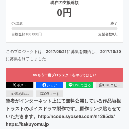
現在の支援総額
0
円
終了
0
%達成
目標金額
100,000
円
支援者数
0
人
このプロジェクトは、
2017/08/21
に募集を開始し、
2017/10/30
に募集を終了しました
もう一度プロジェクトをやってほしい
ポスト
シェア
LINEで送る
URLコピー
埋め込み
QRコード
筆者がインターネット上にて無料公開している作品垣根
トラストのボイスドラマ製作です。原作リンク貼らせて
いただきます。http://ncode.syosetu.com/n1295dx/
https://kakuyomu.jp