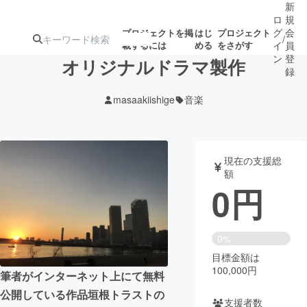
新
ロ
規
グ
会
プロジェクトを掲
はじ
プロジェクト
/
載するには
める
をさがす
イ
員
ン
登
オリジナルドラマ製作
録
masaakiishige
音楽
人気のプロ
注目のリ
注目の新着プロ
募集終了が近いプ
もうすぐ公開
ジェクト
ターン
ジェクト
ロジェクト
されます
現在の支援総
額
アート・写真
音楽
0
円
テクノロジー・ガジェット
ゲーム・サ
0%
目標金額は
映像・映画
書籍・雑誌
100,000円
筆者がインターネット上にて無料
公開している作品垣根トラストの
ビジネス・起業
チャレンジ
支援者数