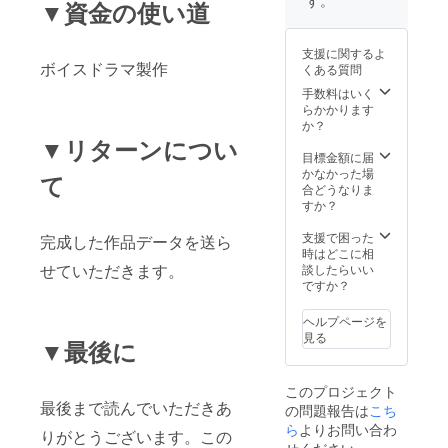
▼資金の使い道
支援に関するよ
ボイスドラマ製作
くある質問
手数料はいく
らかかります
か？
▼リターンについ
目標金額に届
かなかった場
て
合どうなりま
すか？
支援で困った
完成した作品データを送ら
時はどこに相
せていただきます。
談したらいい
ですか？
ヘルプページを
見る
▼最後に
このプロジェクト
最後まで読んでいただきあ
の問題報告は
こち
ら
よりお問い合わ
りがとうございます。この
せください