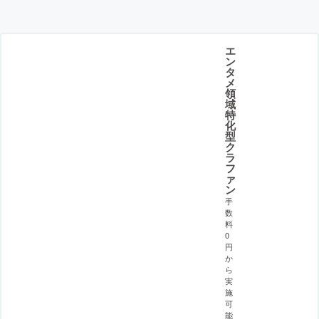
エ
ン
タ
メ
領
域
特
化
型
ク
ラ
フ
ァ
ン
手
数
料
0
円
か
ら
実
施
可
能