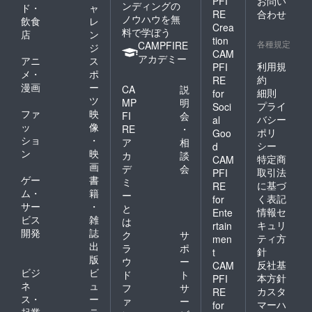
PFI
お問い
ンディングの
ド・
ャ
RE
合わせ
ノウハウを無
飲食
レ
Crea
料で学ぼう
店
ン
tion
各種規定
CAMPFIRE
ジ
CAM
アカデミー
アニ
ス
利用規
PFI
メ・
ポ
約
RE
漫画
ー
CA
説
細則
for
ツ
MP
明
プライ
Soci
ファ
映
FI
会
バシー
al
ッ
像
RE
・
ポリ
Goo
ショ
・
ア
相
シー
d
ン
映
カ
談
特定商
CAM
画
デ
会
取引法
PFI
ゲー
書
ミ
に基づ
RE
ム・
籍
ー
く表記
for
サー
・
と
情報セ
Ente
ビス
雑
は
キュリ
rtain
開発
誌
ク
サ
ティ方
men
出
ラ
ポ
針
t
版
ウ
ー
反社基
CAM
ビジ
ビ
ド
ト
本方針
PFI
ネ
ュ
フ
サ
カスタ
RE
ス・
ー
ァ
ー
マーハ
for
起業
テ