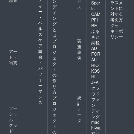
ン
ビ
ラスメ
Spor
ィ
デ
ス
ントに
ts
ー
ィ
対する
CAM
・
ン
考え方
PFI
ヘ
グ
クッ
RE
ル
と
キーポ
ふる
ス
は
リシー
さと
ケ
プ
実
納税
ア
ロ
施
AD
アー
舞
ジ
事
FOR
ト・
台
ェ
例
ALL
写真
・
ク
HIO
パ
ト
KOS
フ
の
HI
ォ
作
JFA
ー
り
クラ
マ
方
ウド
ン
プ
統
ファ
ス
ロ
計
ン
ソー
ジ
デ
ディ
シャ
ェ
ー
ング
ル
ク
タ
mac
グッ
ト
hi-ya
ド
の
補助