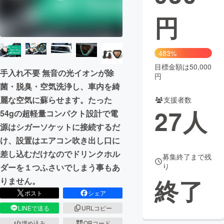
円
まちづくり・地域活性化
CAMPFIRE for Social Good
CAMPFIRE Creation
483%
CAMPFIREふるさと納税
machi-ya
コミュニティ
目標金額は50,000
手入れ不要 無音の光イオンが除
円
菌・脱臭・空気洗浄し、車内を綺
麗な空気に蘇らせます。たった
支援者数
27
人
54gの超軽量コンパクト設計で電
源はシガーソケットに接続するだ
け、設置はエアコン吹き出し口に
差し込むだけなのでドリンクホル
募集終了まで残
り
ダーを１つふさいでしまう事もあ
終了
りません。
ポスト
シェア
LINEで送る
URLコピー
埋め込み
QRコード