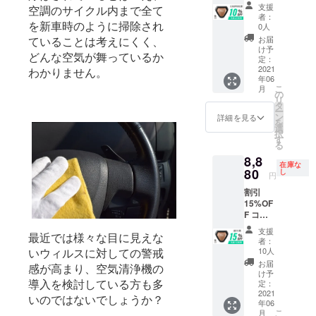
ス 一般
の「面白
ラック)
支援
空調のサイクル内まで全て
販売予
■シガー
者：
い」に焦点
を新車時のように掃除され
定価格
ソケッ
0人
をあてると
10450
トケー
ていることは考えにくく、
お届
円 →
ブル × 1
ともに、斬
け予
どんな空気が舞っているか
9400円
個
定：
新で面白い
（税・
2021
わかりません。
■USB-
年06
商品を手に
送料
Aケーブ
こ
月
込） 配
ル×1個
の
したときの
リ
送時
■取扱説
タ
ドキドキと
ー
期：
明書
ン
詳細を見る
を
2021年
ワクワクを
選
択
5月〜6
す
感じてもら
る
月初旬
えるような
8,8
予定
在庫な
【内
80
商品をお届
し
円
容】
けできるよ
割引
■AirRe
15%OF
う心がけて
born ×
F コー
1個（ブ
います。
ス 一般
ラック)
支援
最近では様々な目に見えな
販売予
■シガー
者：
定価格
ソケッ
自動車を
いウィルスに対しての警戒
10人
10450
トケー
お届
安全に乗れ
感が高まり、空気清浄機の
円 →
ブル × 1
け予
るようにメ
導入を検討している方も多
8880円
個
定：
（税・
2021
■USB-
ンテナンス
いのではないでしょうか？
年06
送料
Aケーブ
をする、内
こ
月