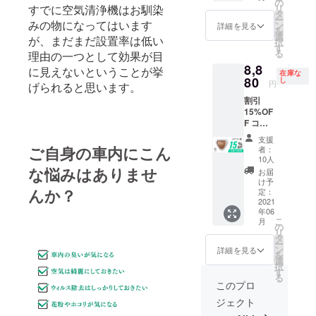
込） 配
ル×1個
の
すでに空気清浄機はお馴染
リ
送時
装や外装を
■取扱説
タ
ー
期：
みの物になってはいます
明書
ン
詳細を見る
きれいに保
を
2021年
選
が、まだまだ設置率は低い
択
つことなど
5月〜6
す
る
理由の一つとして効果が目
月初旬
はもちろん
8,8
予定
に見えないということが挙
ですが、私
在庫な
【内
80
し
円
げられると思います。
共は自動車
容】
割引
■AirRe
販売修理業
15%OF
born ×
の観点から
F コー
1個（ブ
ス 一般
ラック)
車を使用す
支援
販売予
■シガー
ご自身の車内にこん
者：
るすべての
定価格
ソケッ
10人
場面で安
10450
な悩みはありませ
トケー
お届
円 →
ブル × 1
け予
全・快適に
んか？
8880円
個
定：
過ごすため
（税・
2021
■USB-
年06
送料
のサポート
Aケーブ
こ
月
込） 配
ル×1個
の
ができる自
リ
送時
■取扱説
タ
ー
社製品や海
期：
明書
ン
詳細を見る
を
2021年
外製品を探
選
択
5月〜6
す
求していき
る
月初旬
このプロ
たいと考え
予定
ジェクト
【内
ています。
容】