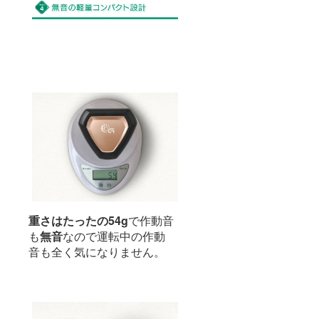
重さはたったの54g
で作動音
も
無音
なので運転中の作動
音も全く気になりません。