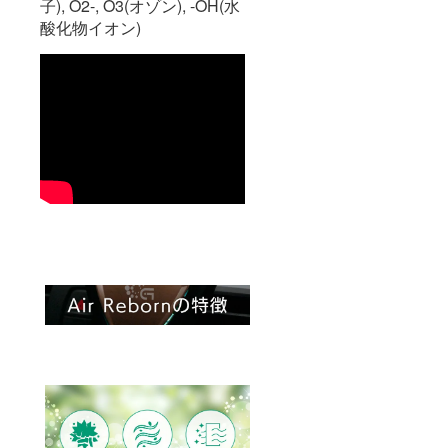
子), O2-, O3(オゾン), -OH(水
酸化物イオン)