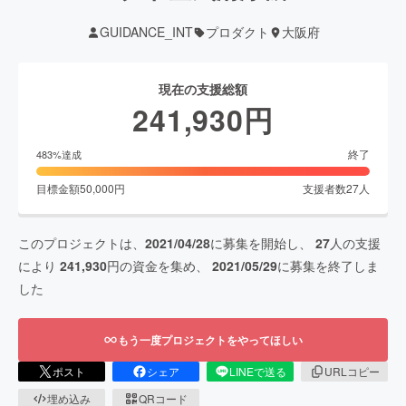
GUIDANCE_INT
プロダクト
大阪府
現在の支援総額
241,930
円
終了
483
%達成
目標金額
50,000
円
支援者数
27
人
このプロジェクトは、
2021/04/28
に募集を開始し、
27
人の支援
により
241,930
円の資金を集め、
2021/05/29
に募集を終了しま
した
もう一度プロジェクトをやってほしい
ポスト
シェア
LINEで送る
URLコピー
埋め込み
QRコード