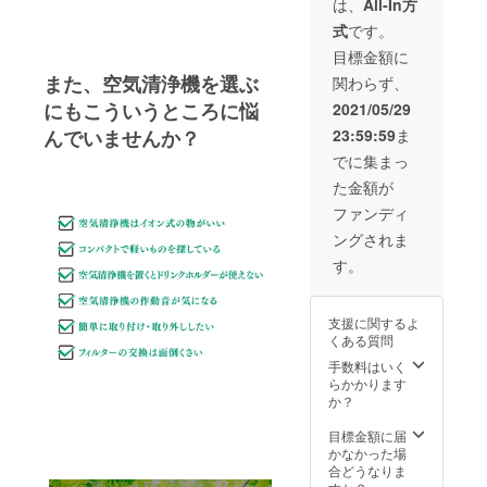
は、
All-In方
■AirRe
式
です。
born ×
1個（ホ
目標金額に
ワイト)
また、空気清浄機を選ぶ
関わらず、
■シガー
ソケッ
にもこういうところに悩
2021/05/29
トケー
23:59:59
ま
んでいませんか？
ブル × 1
個
でに集まっ
■USB-
た金額が
Aケーブ
ル×1個
ファンディ
（USB
ングされま
ケーブ
ルは黒
す。
色にな
りま
す） ■
支援に関するよ
取扱説
くある質問
明書
手数料はいく
らかかります
か？
目標金額に届
かなかった場
合どうなりま