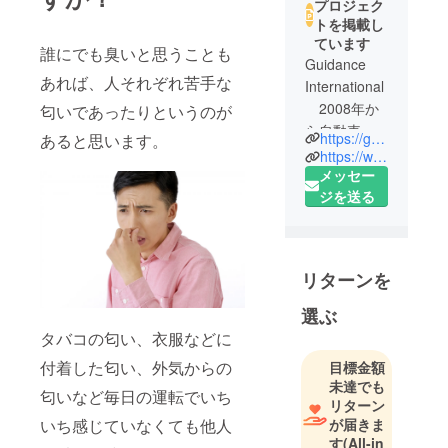
プロジェク
トを掲載し
ています
誰にでも臭いと思うことも
Guidance
あれば、人それぞれ苦手な
International
2008年か
匂いであったりというのが
ら自動車販
https://guidanceinternational.website/
あると思います。
売修理業を
https://www.instagram.com/guidance_international/
開始し、
メッセー
2019年4月に
ジを送る
香港での国
際見本市へ
足を運んだ
リターンを
のをきっか
けに貿易業
選ぶ
界にも参
タバコの匂い、衣服などに
入。自動車
付着した匂い、外気からの
目標金額
関連業界の
未達でも
目線から車
匂いなど毎日の運転でいち
リターン
に関わる全
いち感じていなくても他人
が届きま
ての場面で
す
(All-in