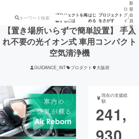
新
ロ
規
グ
会
プロジェクトを掲
はじ
プロジェクト
/
載するには
める
をさがす
イ
員
ン
登
【置き場所いらずで簡単設置】 手入
録
れ不要の光イオン式 車用コンパクト
空気清浄機
人気のプロ
注目のリ
注目の新着プロ
募集終了が近いプ
もうすぐ公開
ジェクト
ターン
ジェクト
ロジェクト
されます
GUIDANCE_INT
プロダクト
大阪府
アート・写真
音楽
現在の支援総
テクノロジー・ガジェット
ゲーム・サ
額
241,
映像・映画
書籍・雑誌
930
ビジネス・起業
チャレンジ