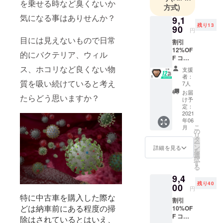
を乗せる時など臭くないか
カーライフ
方式)
気になる事はありせんか？
をより良い
9,1
残り13
物にするた
90
円
めの自動車
目には見えないもので日常
割引
用品を中心
12%OF
的にバクテリア、ウィル
F コー
に展開をし
ス 一般
ス、ホコリなど良くない物
支援
ています。
販売予
者：
定価格
質を吸い続けていると考え
日本国内
7人
10450
お届
でも地域に
たらどう思いますか？
円 →
け予
よって色ん
9190円
定：
（税・
2021
な色がある
年06
送料
ように、海
こ
月
込） 配
の
リ
外にも国や
送時
タ
ー
期：
ン
詳細を見る
地域によっ
を
2021年
選
て様々な特
択
5月〜6
す
る
月初旬
性の商品が
9,4
予定
無数にある
残り40
【内
00
円
ので宝探し
容】
特に中古車を購入した際な
割引
■AirRe
のような感
どは納車前にある程度の掃
10%OF
born ×
覚で世界中
F コー
1個（ブ
除はされているとはいえ、