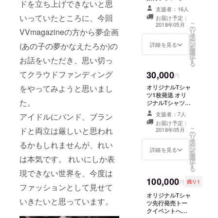
ドを立ち上げできないと思
で、希望のサイ
ジナルTシャツ先
予定していま
支援者：16人
ズの方をクリッ
行発売トークイ
す。 サイズは
いっていたところに、今回
クお願いいたし
お届け予定：
ベントへご招待
Lサイズ:着丈
こ
2018年05月
ます。 ※購入前
の
オリジナルTシャ
76、身幅55
VVmagazineの方から夢企画
リ
に上記数字の確
タ
ツ1枚を先行発売
XLサイズ:着丈
ー
認をお願いいた
ン
イベント時に1枚
詳細を見る
(あの子の夢かなえたろか)の
78、身幅60 の2
を
します
選
手渡し 先行発売
サイズとなりま
択
お話をいただき、思い切っ
す
イベント2チェキ
す。 ボディは現
る
券1枚プレゼント
在検討中になり
てクラウドファンディング
30,000
(当日のみ有効/サ
円
ますが、誤差出
イン付) 直筆デザ
ても数センチと
をやってみようと思いまし
オリジナルTシャ
インラフ原画1枚
なります。 リ
ツ1枚発送 オリ
お渡し ・Tシャ
ターン内にサイ
た。
ジナルTシャツ着
ツのサイズ等に
ズを選べる項目
用チェキ(サイン
ついて 今回制作
支援者：7人
アイドルにバンド、ブラン
がありますの
入)1枚発送 私服
予定のオリジナ
で、希望のサイ
お届け予定：
チェキ(支援者の
ドと両立は厳しいと思われ
こ
ルブランドTシャ
2018年05月
ズの方をクリッ
の
宛名入サイン
リ
ツですが長袖の
クお願いいたし
タ
付)1枚発送 今回
るかもしれませんが、れい
ー
ロングTシャツを
ます。 ※購入前
ン
販売するTシャツ
詳細を見る
を
予定していま
に上記数字の確
選
に使用する黒宮
は本気です。 れいにしか表
択
す。 サイズは
認をお願いいた
す
れいがデザイン
る
Lサイズ:着丈
します
現できない世界を、今度は
した原画(複製/コ
76、身幅55
100,000
ピー)1枚に直筆
円
残り1
XLサイズ:着丈
ファッションとして見せて
サインを付けて
78、身幅60 の2
オリジナルTシャ
発送 リターン限
いきたいと思っています。
サイズとなりま
ツ先行発売トー
定Tシャツを1枚
す。 ボディは現
クイベントへご
発送 ・Tシャツ
在検討中になり