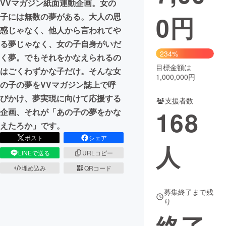
VVマガジン紙面連動企画。女の
0
円
子には無数の夢がある。大人の思
まちづくり・地域活性化
惑じゃなく、他人から言われてや
る夢じゃなく、女の子自身がいだ
CAMPFIRE for Social Good
CAMPFIRE Creation
234%
く夢。でもそれをかなえられるの
CAMPFIREふるさと納税
machi-ya
コミュニティ
目標金額は
はごくわずかな子だけ。そんな女
1,000,000円
の子の夢をVVマガジン誌上で呼
びかけ、夢実現に向けて応援する
支援者数
168
企画、それが「あの子の夢をかな
えたろか」です。
ポスト
シェア
人
LINEで送る
URLコピー
埋め込み
QRコード
募集終了まで残
り