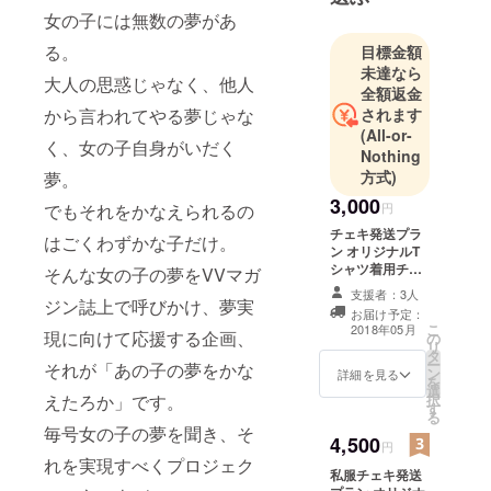
女の子には無数の夢があ
る。
目標金額
未達なら
大人の思惑じゃなく、他人
全額返金
から言われてやる夢じゃな
されます
(All-or-
く、女の子自身がいだく
Nothing
方式)
夢。
3,000
でもそれをかなえられるの
円
チェキ発送プラ
はごくわずかな子だけ。
ン オリジナルT
シャツ着用チェ
そんな女の子の夢をVVマガ
キ1枚発送 ブラ
支援者：3人
ジン誌上で呼びかけ、夢実
ンド第一弾とな
お届け予定：
るオリジナルT
こ
2018年05月
現に向けて応援する企画、
の
シャツを着た黒
リ
タ
宮れいのチェキ
ー
それが「あの子の夢をかな
ン
をプレゼントし
詳細を見る
を
選
ます。 ※サイン
えたろか」です。
択
す
無し
る
毎号女の子の夢を聞き、そ
4,500
円
れを実現すべくプロジェク
私服チェキ発送