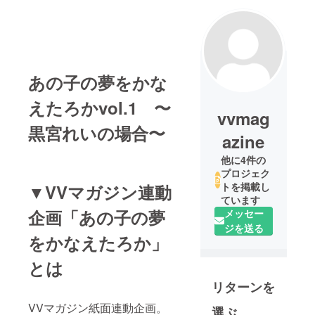
あの子の夢をかな
えたろかvol.1 〜
vvmag
黒宮れいの場合〜
azine
他に4件の
プロジェク
トを掲載し
▼VVマガジン連動
ています
企画「あの子の夢
メッセー
ジを送る
をかなえたろか」
とは
リターンを
VVマガジン紙面連動企画。
選ぶ