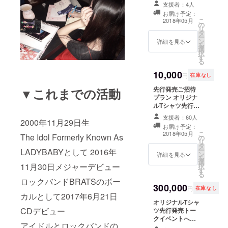
招待 オリジナル
のサイズ等につ
支援者：4人
ますが、誤差出
Tシャツ1枚を先
いて 今回制作予
ても数センチと
お届け予定：
行発売イベント
定のオリジナル
こ
2018年05月
なります。 リ
の
時に1枚手渡し
ブランドTシャツ
リ
ターン内にサイ
タ
先行発売イベン
ですが長袖のロ
ー
ズを選べる項目
ン
ト2チェキ券1枚
詳細を見る
ングTシャツを予
を
がありますの
選
プレゼント(当日
定しています。
択
で、希望のサイ
す
のみ有効/サイン
サイズは Lサ
る
ズの方をクリッ
付) 直筆デザイン
イズ:着丈76、身
クお願いいたし
10,000
ラフ原画1枚お渡
幅55 XLサイ
円
在庫なし
ます。 ※購入前
し ブランド第二
ズ:着丈78、身幅
に上記数字の確
先行発売ご招待
▼これまでの活動
弾候補のデザイ
60 の2サイズと
認をお願いいた
プラン オリジナ
ンラフ画(コ
なります。 ボ
します
ルTシャツ先行発
ピー)直筆サイン
ディは現在検討
売トークイベン
付で1枚発送しま
中になります
支援者：60人
2000年11月29日生
トへご招待 オリ
す リターン限定
が、誤差出ても
お届け予定：
ジナルTシャツ1
カラー違いTシャ
数センチとなり
こ
2018年05月
The Idol Formerly Known As
の
枚を先行発売イ
ツ1枚発送 ・T
ます。 リターン
リ
タ
ベント時に1枚手
シャツのサイズ
内にサイズを選
ー
LADYBABYとして 2016年
ン
渡し 先行発売イ
詳細を見る
等について 今回
べる項目があり
を
選
ベント2チェキ券
制作予定のオリ
ますので、希望
11月30日メジャーデビュー
択
す
1枚プレゼント
ジナルブランドT
のサイズの方を
る
(当日のみ有効/サ
シャツですが長
ロックバンドBRATSのボー
クリックお願い
300,000
イン付) ・Tシャ
袖のロングTシャ
いたします。 ※
円
在庫なし
ツのサイズ等に
カルとして2017年6月21日
ツを予定してい
購入前に上記数
オリジナルTシャ
ついて 今回制作
ます。 サイズは
字の確認をお願
CDデビュー
ツ先行発売トー
予定のオリジナ
Lサイズ:着丈
いいたします
クイベントへご
ルブランドTシャ
76、身幅55
アイドルとロックバンドの
招待 オ
ツですが長袖の