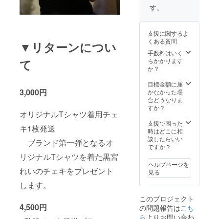
しとなります 黒
す。
宮れいが支援者
のために選んで
購入した服をプ
支援に関するよ
レゼント ※予
くある質問
▼リターンについ
め支援者のサイ
手数料はいく
ズをきき、その
らかかります
て
サイズに見合っ
か？
た服を発送しま
す ※こちら
目標金額に届
は古着を黒宮の
3,000円
かなかった場
センスで選びま
合どうなりま
す この300,000
すか？
円のプランお申
オリジナルTシャツ着用チェ
し込みいただい
支援で困った
た方で、先行イ
キ1枚発送
時はどこに相
ベントに来れな
談したらいい
い場合は、服と
ブランド第一弾となるオ
ですか？
ご一緒にリター
ン内でイベント
リジナルTシャツを着た黒宮
時に手渡しとし
ヘルプページを
れいのチェキをプレゼント
ているTシャツや
見る
原画の発送も承
します。
ります。 ・T
シャツのサイズ
このプロジェクト
等について 今回
4,500円
の問題報告は
こち
制作予定のオリ
ら
よりお問い合わ
ジナルブランドT