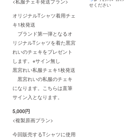
<私服チェキ発送プラン>
シャツですが長
せください
袖のロングTシャ
ツを予定してい
オリジナルTシャツ着用チェ
ます。 サイズは
キ1枚発送
Lサイズ:着丈
76、身幅55
ブランド第一弾となるオ
XLサイズ:着丈
78、身幅60 の2
リジナルTシャツを着た黒宮
サイズとなりま
す。 ボディは現
れいのチェキをプレゼント
在検討中になり
ますが、誤差出
します。※サイン無し
ても数センチと
なります。 リ
黒宮れい私服チェキ1枚発送
ターン内にサイ
黒宮れいの私服のチェキ
ズを選べる項目
がありますの
になります。こちらは直筆
で、希望のサイ
ズの方をクリッ
サイン入となります。
クお願いいたし
ます。 ※購入前
に上記数字の確
5,000円
認をお願いいた
します
<複製原画プラン>
今回販売するTシャツに使用