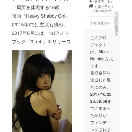
XLサイズ:着丈
支援者：1人
リジナルTシャツ
ロングTシャツを
78、身幅60 の2
二局面を体現する16歳
お届け予定：
1枚を先行発売イ
予定していま
サイズとなりま
こ
2018年05月
の
ベント時に1枚手
す。 サイズは
す。 ボディは現
映画『Heavy Shabby Girl』
リ
タ
渡し 先行
Lサイズ:着丈
在検討中になり
ー
ン
発売イベント2
詳細を見る
76、身幅55
(2015年)では主演も務め、
ますが、誤差出
を
選
チェキ券1枚プレ
XLサイズ:着丈
ても数センチと
択
す
ゼント(当日のみ
2017年8月には、1stフォト
78、身幅60 の2
なります。 リ
る
有効/サイン付)
このプロ
サイズとなりま
ターン内にサイ
ブック『0 -rei-』をリリース
直筆デザイン
す。 ボディは現
ズを選べる項目
ジェクト
ラフ原画1枚お渡
在検討中になり
がありますの
し ブランド第
は、All-or-
ますが、誤差出
で、希望のサイ
二弾候補の直筆
ても数センチと
ズの方をクリッ
Nothing方式
デザインラフ画
なります。 リ
クお願いいたし
を、宛名サイン
です。
ターン内にサイ
ます。 ※購入前
付で1枚発送しま
ズを選べる項目
に上記数字の確
目標金額を
す リターン限
がありますの
認をお願いいた
定Tシャツを1枚
達成した場
で、希望のサイ
します
発送 オリジナ
ズの方をクリッ
合にのみ、
ルTシャツ1枚に
クお願いいたし
黒宮れいのメッ
2017/10/25
ます。 ※購入前
セージ入りで手
に上記数字の確
23:59:59
ま
渡し ※通常に
認をお願いいた
お渡しする1枚、
でに集まっ
します
リターン限定の1
た金額が
枚の他にメッ
セージ付の1枚で
ファンディ
計3枚のオリジナ
ングされま
ルTシャツのお渡