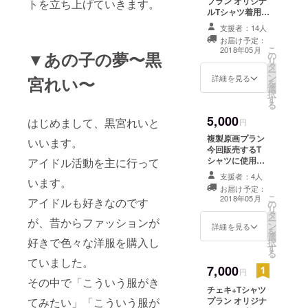
プラン オリジナ
トを立ち上げていきます。
ルTシャツ着用
チェキ(サイン無
支援者：14人
し)1枚発送 黒宮
お届け予定：
れい私服チェキ
こ
2018年05月
▼あの子の夢〜黒
の
(サイン入)1枚発
リ
タ
送
ー
ン
詳細を見る
宮れい〜
を
選
択
す
る
5,000
はじめまして、黒宮れいと
円
複製原画プラン
いいます。
今回販売するT
シャツに使用す
アイドル活動を主に行って
る黒宮れいがデ
支援者：4人
います。
ザインした原画
お届け予定：
(複製/コピー)1枚
こ
2018年05月
アイドルも好きなのです
の
に直筆サインを
リ
タ
付けて発送
ー
が、昔からファッションが
ン
詳細を見る
を
選
好きで色々な洋服を購入し
択
す
る
ていました。
7,000
円
その中で「こういう服がき
チェキ+Tシャツ
てみたい」「こういう服が
プラン オリジナ