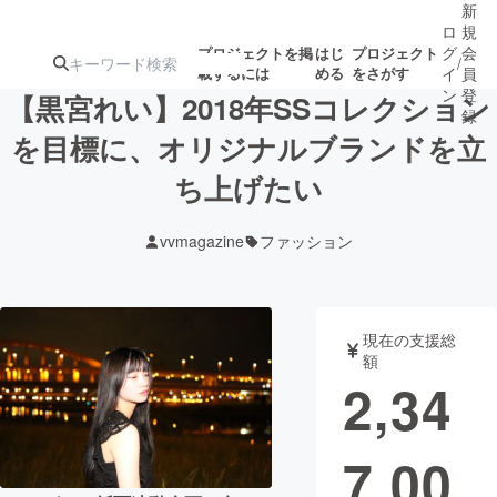
新
ロ
規
グ
会
プロジェクトを掲
はじ
プロジェクト
/
載するには
める
をさがす
イ
員
ン
登
【黒宮れい】2018年SSコレクション
録
を目標に、オリジナルブランドを立
ち上げたい
人気のプロ
注目のリ
注目の新着プロ
募集終了が近いプ
もうすぐ公開
ジェクト
ターン
ジェクト
ロジェクト
されます
vvmagazine
ファッション
アート・写真
音楽
現在の支援総
テクノロジー・ガジェット
ゲーム・サ
額
2,34
映像・映画
書籍・雑誌
7,00
ビジネス・起業
チャレンジ