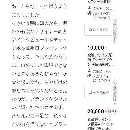
ルTシャツ着用
あったらな」って思うよう
チェキ(サイン無
支援者：55人
し)1枚発送 黒宮
になりました。
お届け予定：
れい私服チェキ
こ
2018年05月
の
(サイン入)1枚発
そういう時に知人から、海
リ
タ
送 オリジナルT
ー
ン
シャツ1枚発送
詳細を見る
外の有名なデザイナーの方
を
選
・Tシャツのサイ
択
す
ズ等について 今
のインタビュー本やデザイ
る
回制作予定のオ
10,000
ン本を誕生日プレゼントで
リジナルブラン
円
ドTシャツですが
複製デザイン原
もらって、それを読むうち
長袖のロングT
画+Tシャツプラ
シャツを予定し
に、自分にしか表現できな
ン 今回販売する
ています。 サイ
Tシャツに使用す
ズは Lサイズ:
支援者：4人
いものがあるんじゃないか
る黒宮れいがデ
着丈76、身幅55
お届け予定：
ザインした原画
こ
XLサイズ:着丈
2018年05月
なと思い立ち、自分だけの
の
(複製/コピー)1枚
リ
78、身幅60 の2
タ
に直筆サインを
服をつくってみたいと考え
ー
サイズとなりま
ン
付けて発送 オリ
詳細を見る
を
す。 ボディは現
選
ジナルTシャツ1
たのが、ブランドをやりた
択
在検討中になり
す
枚発送 ・Tシャ
る
ますが、誤差出
ツのサイズ等に
いと思ったキッカケです。
ても数センチと
20,000
ついて 今回制作
円
残り4
なります。 リ
まだまだ力不足で、色々な
予定のオリジナ
ターン内にサイ
直筆デザインラ
ルブランドTシャ
ズを選べる項目
方の力を借りないとブラン
フ原画+イベント
ツですが長袖の
がありますの
招待プラン オリ
ロングTシャツを