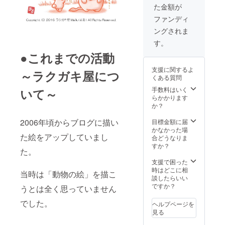
は。」 文庫本サ
た金額が
イズ
(105×148mm)の
ファンディ
画集です。 全72
ングされま
ページで、67点
のラクガキ(ｲﾗｽ
す。
ﾄ)を収録してい
●これまでの活動
ます。 ・お礼の
メール（プレゼ
支援に関するよ
～ラクガキ屋につ
ント画像付き）
くある質問
もお送り致しま
手数料はいく
いて～
す。
らかかります
か？
2006年頃からブログに描い
目標金額に届
かなかった場
た絵をアップしていまし
合どうなりま
すか？
た。
支援で困った
時はどこに相
当時は「動物の絵」を描こ
談したらいい
ですか？
うとは全く思っていません
でした。
ヘルプページを
見る