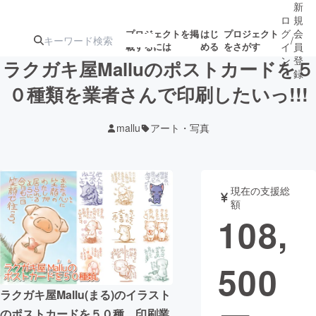
新
ロ
規
グ
会
プロジェクトを掲
はじ
プロジェクト
/
載するには
める
をさがす
イ
員
ン
登
ラクガキ屋Malluのポストカードを５
録
０種類を業者さんで印刷したいっ!!!
人気のプロ
注目のリ
注目の新着プロ
募集終了が近いプ
もうすぐ公開
mallu
アート・写真
ジェクト
ターン
ジェクト
ロジェクト
されます
アート・写真
音楽
現在の支援総
額
108,
テクノロジー・ガジェット
ゲーム・サ
500
映像・映画
書籍・雑誌
ラクガキ屋Mallu(まる)のイラスト
ビジネス・起業
チャレンジ
のポストカードを５０種、印刷業