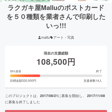
ラクガキ屋Malluのポストカード
を５０種類を業者さんで印刷した
いっ!!!
mallu
アート・写真
現在の支援総額
108,500
円
終了
33
%達成
目標金額
320,000
円
支援者数
14
人
このプロジェクトは、
2017/08/21
に募集を開始し、
2017/11/08
に募集を終了しました