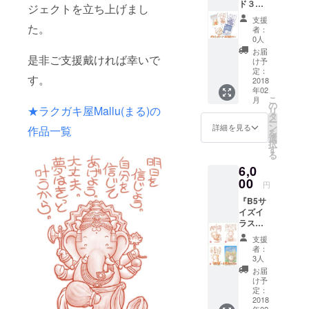
ド３０
の画集
もお送
ジェクトを立ち上げまし
枚セッ
です。
り致し
支援
ト』 ・
全72
た。
ます。
者：
当プロ
ページ
0人
ジェク
で、67
お届
是非ご支援戴ければ幸いで
トでお
点のラ
け予
作りし
クガキ
定：
す。
たポス
2018
(ｲﾗｽﾄ)を
年02
トカー
収録し
こ
月
ドを３
ていま
の
★ラクガキ屋Mallu(まる)の
リ
０枚
す。 ■
タ
ー
（30種×
詩画集
ン
詳細を見る
作品一覧
を
各1枚）
「あな
選
択
お送り
たに贈
す
る
致しま
るう
6,0
す。 ・
た。」
お好き
00
A5スク
円
なポス
エアサ
『B5サ
トカー
イズ
イズイ
ドを３
(148m
ラス
０枚
m×148
ト・４
（30種×
mm)の
支援
枚セッ
各1枚）
詩画集
者：
ト(サイ
お選び
です。
3人
ン入
下さ
36ペー
お届
り)』 ・
い。 ・
ジ構成
け予
ラクガ
お礼の
定：
の詩画
キ屋の
2018
メール
集で
年02