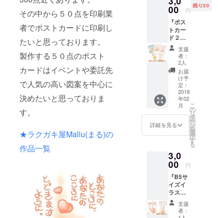
3,0
残り20
お作り
00
円
その中から５０点を印刷業
しま
『ポス
す。 ・
者でポストカードに印刷し
トカー
お作り
ド２０
した画
たいと思っております。
枚セッ
像は
支援
ト』 ・
メール
製作する５０点のポスト
者：
当プロ
でお送
2人
ジェク
カードはイベントや委託先
り致し
お届
トでお
ます。
け予
で人気の高い図案を中心に
作りし
・お入
定：
たポス
2018
れでき
決めたいと思っておりま
年02
トカー
るのは
こ
月
ドを２
「お名
の
す。
リ
０枚
前の
タ
ー
（20種×
み」で
ン
詳細を見る
を
各1枚）
す。 ・
選
★ラクガキ屋Mallu(まる)の
択
お送り
お選び
す
る
致しま
作品一覧
いただ
3,0
す。 ・
ける画
お好き
00
像はプ
円
なポス
ロジェ
『B5サ
トカー
クト報
イズイ
ドを２
告等で
ラス
０枚
ご案内
ト・２
（20種×
しま
支援
枚セッ
各1枚）
す。 ・
者：
ト(サイ
お選び
お礼の
1人