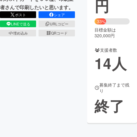
円
者さんで印刷したいと思います。
まちづくり・地域活性化
ポスト
シェア
33%
LINEで送る
URLコピー
目標金額は
CAMPFIRE for Social Good
CAMPFIRE Creation
埋め込み
QRコード
320,000円
CAMPFIREふるさと納税
machi-ya
コミュニティ
支援者数
14
人
募集終了まで残
り
終了