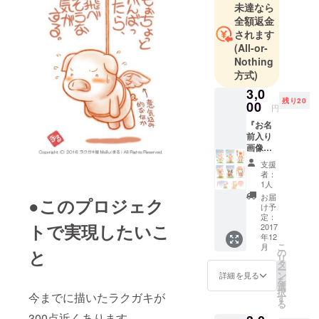
未達なら
全額返金
されます
(All-or-
Nothing
方式)
3,0
残り20
00
円
『お名
前入り
画像
データ
支援
を８点
者：
製作し
1人
ま
お届
●このプロジェク
す。』
け予
・ラク
定：
トで実現したいこ
ガキ屋
2017
年12
のイラ
こ
月
ストに
と
の
リ
お好き
タ
ー
なお名
ン
詳細を見る
を
前をお
選
択
入れし
今までに描いたラクガキが
す
る
た画像
300点近くあります。
を８点