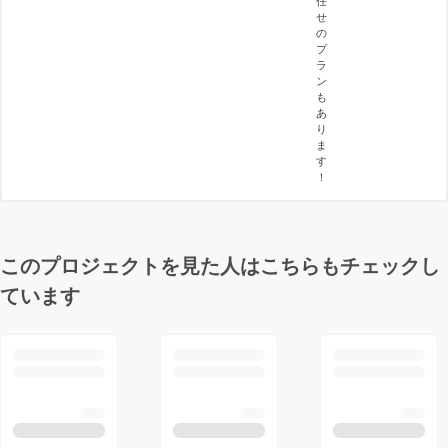
任
せ
の
プ
ラ
ン
も
あ
り
ま
す
！
このプロジェクトを見た人はこちらもチェックし
ています