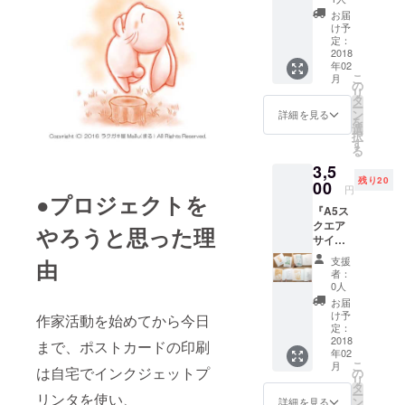
ン入
下さ
メール
お届
り)』 ・
い。 ・
（プレ
け予
ラクガ
お礼の
定：
ゼント
キ屋の
2018
メール
画像付
年02
作品の
（プレ
き）も
こ
月
中から
ゼント
の
お送り
リ
お好き
画像付
タ
致しま
ー
なイラ
き）も
ン
す。
詳細を見る
を
ストを
お送り
選
【お願
択
２点、
致しま
す
い】 ※
る
B5サイ
す。 ※
お作り
3,5
ズの用
画像は
した画
残り20
紙に印
00
イメー
像の著
円
●プロジェクトを
刷して
ジで
作権は
『A5ス
お送り
す。実
ラクガ
クエア
しま
際に製
やろうと思った理
キ屋
サイズ
す。 ・
作する
Mallu(
画集に
ご要望
ポスト
まる)に
支援
由
お好き
があれ
カード
帰属し
者：
なお名
ば直筆
と図案
0人
ます。
前をお
のサイ
が異な
※お作り
お届
入れし
ンをお
る場合
け予
した画
作家活動を始めてから今日
ま
入れし
定：
があり
像の商
す。』
2018
ます。
ます。
まで、ポストカードの印刷
用利用
年02
36ペー
・お礼
は固く
こ
月
ジ構成
は自宅でインクジェットプ
のメー
の
お断り
リ
の、詩
ル（プ
タ
いたし
ー
リンタを使い、
画集で
レゼン
ン
詳細を見る
ます。