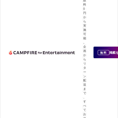
数
料
0
円
か
ら
実
施
可
能
。
企
画
掲載
無料
か
ら
リ
タ
ー
ン
配
送
ま
で
、
す
べ
て
お