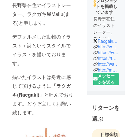
プロジェク
長野県在住のイラストレー
トを掲載し
ています
ター、ラクガキ屋Mallu(ま
長野県在住
る)と申します。
のイラスト
レーター、
デフォルメした動物のイラ
ラクガキ屋
Racgakiya_Mallu
スト＋詩というスタイルで
Mallu(まる)
http://www.racgakiya.com
です。
https://www.facebook.com/racgakiya/
イラストを描いておりま
https://twitter.com/Racgakiya_Mallu
動物のイラ
す。
http://wadouraku.co.jp/SHOP/982291/t02/list1.html
スト＋詩と
http://mallu.cart.fc2.com/
いうスタイ
メッセー
描いたイラストは身近に感
ルでイラス
ジを送る
じて頂けるように
「ラクガ
トを描いて
キ(Racgaki)」
と呼んでおり
ます。どうぞ宜しくお願い
リターンを
致します。
選ぶ
目標金額