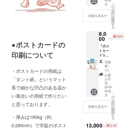
作品の
（プレ
す。 17
こ
月
中から
ゼント
の
点のラ
リ
お好き
画像付
タ
クガキ
ー
なラク
き）も
ン
(ｲﾗｽﾄ)と
詳細を見る
を
ガキ(イ
お送り
選
詩を収
択
ラスト)
致しま
す
録して
る
を４
す。 ※
いま
8,0
点、B5
画像は
す。 ※
残り20
サイズ
00
イメー
こちら
円
の用紙
●ポストカードの
ジで
は「お
『ポス
に印刷
す。実
名前入
トカー
してお
際に製
れ」で
印刷について
ド５０
送りし
作する
はあり
枚セッ
ます。
ポスト
ませ
支援
ト』 ・
・ご要
カード
ん。 ・
者：
当プロ
望があ
と図案
1人
・ポストカードの用紙は
お礼の
ジェク
れば直
が異な
メール
お届
トでお
筆のサ
「タント紙」というマット
る場合
け予
（プレ
作りし
インを
定：
があり
ゼント
系で細かな凹凸のある温か
たポス
2018
お入れ
ます。
画像付
年02
トカー
しま
き）も
こ
月
い風合いの用紙で作りたい
ドを５
す。 ・
の
お送り
リ
０枚
お礼の
タ
致しま
と思っております。
ー
（50種×
メール
ン
詳細を見る
す。
を
各1枚）
（プレ
選
択
お送り
ゼント
す
・厚みは180kg（約
る
致しま
画像付
す。 ・
13,000
き）も
0.290mm）で市販のポスト
円
残り10