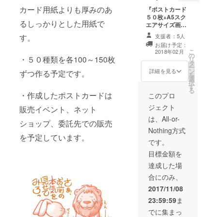
お礼の
お送り
メール
カード用紙よりも厚みのあ
『ポストカード
致しま
（プレ
５０枚+A5スク
す。 ※
るしっかりとした用紙で
ゼント
エアサイズ画集
添付画
画像付
(お名前入れ)+ポ
像はイ
支援者：5人
す。
き）も
ケット画集』 ■
メージ
お届け予定：
お送り
ポストカード５
です。
こ
2018年02月
致しま
の
０枚 当プロジェ
お選び
・５０種類を各100～150枚
リ
す。 ※
タ
クトでお作りし
いただ
ー
画像は
ン
たポストカード
けるイ
詳細を見る
ずつ作る予定です。
を
イメー
選
を５０枚（50種
ラスト
択
ジで
す
×各1枚）お送り
はプロ
る
す。実
・作成したポストカードは
致します。 ■A5
ジェク
このプロ
際に製
スクエアサイズ
ト本文
ジェクト
販売イベント、ネット
作する
画集(お名前入
の「リ
ポスト
れ) 36ページ構
ターン
は、All-or-
ショップ、委託先での販売
カード
成の、詩画集で
につい
Nothing方式
と図案
す。17枚のイラ
て」を
を予定しています。
が異な
ストと詩で構成
ご参照
です。
る場合
されています。
下さ
目標金額を
があり
最終ページのイ
い。
ます。
ラストと詩にお
達成した場
好きなお名前を
合にのみ、
お入れして世界
に１冊だけの画
2017/11/08
集をお作りしま
23:59:59
ま
す。 ■ポケット
画集「ことの
でに集まっ