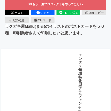
もう一度プロジェクトをやってほしい
ポスト
シェア
LINEで送る
URLコピー
埋め込み
QRコード
ラクガキ屋Mallu(まる)のイラストのポストカードを５０
種、印刷業者さんで印刷したいと思います。
エ
ン
タ
メ
領
域
特
化
型
ク
ラ
フ
ァ
ン
手