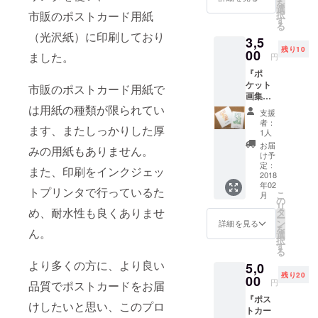
を
す。17
ト画像
選
択
市販のポストカード用紙
枚のイ
付き）
す
る
ラスト
もお送
（光沢紙）に印刷しており
3,5
と詩で
り致し
残り10
構成さ
00
ます。
ました。
円
れてい
※添付画
『ポ
ます。
像はイ
ケット
最終
メージ
市販のポストカード用紙で
画集
ページ
です。
「こと
は用紙の種類が限られてい
のイラ
お選び
支援
の
ストと
いただ
者：
ます、またしっかりした厚
は。」
詩にお
けるイ
1人
＋A５ス
好きな
ラスト
お届
みの用紙もありません。
クエア
お名前
はプロ
け予
サイズ
をお入
定：
ジェク
また、印刷をインクジェッ
詩画集
2018
れして
ト本文
年02
の２冊
世界に
の「リ
トプリンタで行っているた
こ
月
セッ
１冊だ
の
ターン
リ
ト』 ■
けの画
め、耐水性も良くありませ
タ
につい
ー
ポケッ
集をお
ン
て」を
詳細を見る
を
ん。
ト画集
作りし
選
ご参照
択
「こと
ます。
す
下さ
る
の
・お礼
い。
より多くの方に、より良い
5,0
は。」
のメー
残り20
文庫本
00
ル（プ
円
品質でポストカードをお届
サイズ
レゼン
『ポス
(105×1
ト画像
けしたいと思い、このプロ
トカー
48mm)
付き）