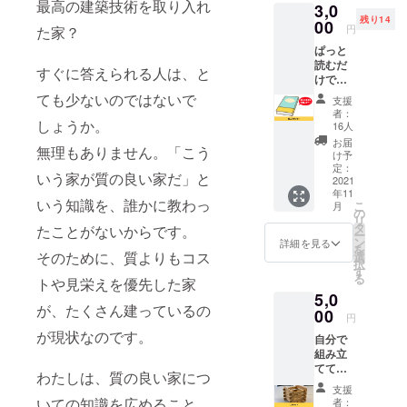
最高の建築技術を取り入れ
3,0
はオン
す。
宅をメイン
残り14
ライン
00
円
た家？
に、住宅の
で、約
ぱっと
90分を
高性能化
読むだ
予定し
すぐに答えられる人は、と
リフォーム
けで、
ており
家作り
ます。
（断熱性
ても少ないのではないで
支援
に必要
※毎月第
者：
能・耐震性
な知識
しょうか。
1土曜日
16人
能など）や
を得ら
10時～
お届
無理もありません。「こう
れる
開催し
け予
間取り変更
「杉崎
ますの
定：
などリノ
いう家が質の良い家だ」と
茂夫の
2021
で、ご
年11
家づく
ベーション
希望の
いう知識を、誰かに教わっ
こ
月
りにか
月に1回
の
工事を得意
リ
ける想
ご参加
タ
たことがないからです。
ー
とする
いを伝
くださ
ン
詳細を見る
を
える
い。
そのために、質よりもコス
海老名市耐
選
択
本」の
（初回
す
震相談員
る
トや見栄えを優先した家
個人ス
は2021
海老名市建
5,0
ポン
年10月
が、たくさん建っているの
サーに
00
で
築相談員
円
なれる
す。）
が現状なのです。
海老名市商
自分で
権利で
※何月に
組み立
す。 本
工会議所第
ご参加
てて使
にお名
いただ
わたしは、質の良い家につ
二支部副支
える工
前を掲
くかは
支援
部長
作キッ
載させ
メール
いての知識を広めること
者：