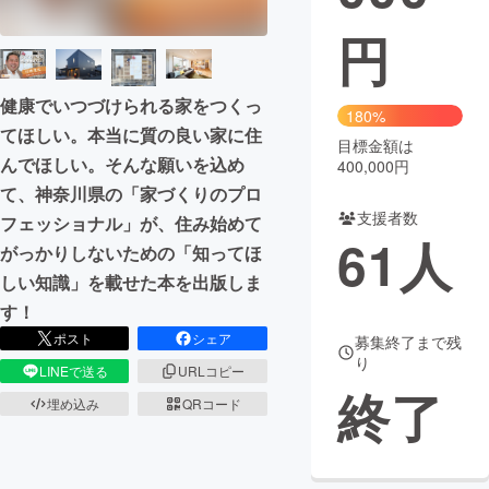
円
まちづくり・地域活性化
健康でいつづけられる家をつくっ
CAMPFIRE for Social Good
CAMPFIRE Creation
180%
てほしい。本当に質の良い家に住
CAMPFIREふるさと納税
machi-ya
コミュニティ
目標金額は
んでほしい。そんな願いを込め
400,000円
て、神奈川県の「家づくりのプロ
支援者数
フェッショナル」が、住み始めて
61
人
がっかりしないための「知ってほ
しい知識」を載せた本を出版しま
す！
ポスト
シェア
募集終了まで残
り
LINEで送る
URLコピー
終了
埋め込み
QRコード