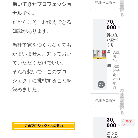
いを伝
ン
できま
詳細を見る
磨いてきたプロフェッショ
を
える
選
す。
択
本」を
す
ナル
です。
る
10冊お
70,
届けし
だからこそ、お伝えできる
ます。
000
円
知識があります。
30ペー
質の良
ジほど
い家づ
なの
当社で家をつくらなくても
くりを
で、時
目指す
間をか
支援
かまいません。知っておい
エコル
けずに
者：
ハウス
読んで
2人
ていただくだけでいい。
一級建
いただ
お届
築士事
けま
そんな想いで、このプロ
け予
務所
す。 通
定：
に、建
2021
ジェクトに挑戦することを
常より
年11
設プラ
も1000
こ
月
決めました。
ンニン
円お得
の
リ
グを依
な特別
タ
ー
頼でき
価格で
ン
詳細を見る
を
る権利
す。 ※
選
択
です。
送料込
す
る
通常よ
みのお
30,
り3万円
値段で
在庫な
お得な
000
す。
し
円
特別価
ぱっと
格で
読むだ