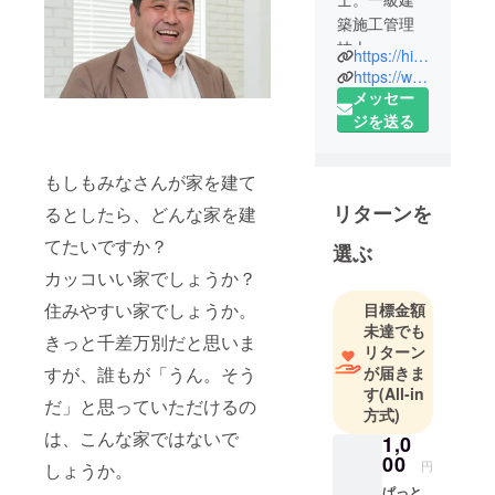
築施工管理
技士
https://hilaki.com/
株式会社ひ
https://www.facebook.com/Wazashige
ら木 代表
メッセー
取締役
ジを送る
エコルハウ
ス一級建築
もしもみなさんが家を建て
士事務所
リターンを
るとしたら、どんな家を建
代表
建設業に携
てたいですか？
選ぶ
わる事38年
カッコいい家でしょうか？
公共工事
住みやすい家でしょうか。
目標金額
（県営住
未達でも
宅・コミュ
きっと千差万別だと思いま
リターン
ニティーセ
すが、誰もが「うん。そう
が届きま
ンター・小
す
(All-in
だ」と思っていただけるの
学校改修工
方式)
事）や民間
は、こんな家ではないで
1,0
プロジェ
00
円
しょうか。
クト（保育
ぱっと