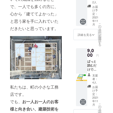
トをお
ていた
にてお
2人
2020年4月～
送りし
だきま
で、一人でも多くの方に、
伺いい
お届
横浜SW会会
ます。
す。 あ
たしま
け予
心から「建ててよかった」
植木鉢
なたの
定：
す。
を入れ
2021
お名前
と思う家を手に入れていた
年11
たりす
を「杉
こ
月
るのに
崎茂夫
の
だきたいと思っています。
リ
最適で
の家づ
タ
ー
す。 ※
くりに
ン
詳細を見る
を
送料込
かける
選
択
みのお
想いを
す
る
値段で
伝える
9,0
す。
本」で
00
PRでき
円
ます。
ぱっと
※購入時
読むだ
の備考
けで、
欄に掲
家作り
載する
支援
に必要
お名前
者：
な知識
を必ず
4人
を得ら
私たちは、町の小さな工務
ご記入
お届
れる
くださ
け予
店です。
「杉崎
定：
い。 ※
茂夫の
2021
ニック
でも、
お一人お一人のお客
年11
家づく
ネーム
こ
月
りにか
の
でのご
様と向き合い、建築技術を
リ
ける想
タ
参加も
ー