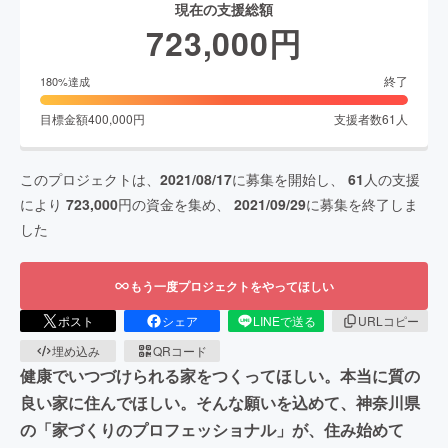
現在の支援総額
723,000
円
終了
180
%達成
目標金額
400,000
円
支援者数
61
人
このプロジェクトは、
2021/08/17
に募集を開始し、
61
人の支援
により
723,000
円の資金を集め、
2021/09/29
に募集を終了しま
した
もう一度プロジェクトをやってほしい
ポスト
シェア
LINEで送る
URLコピー
埋め込み
QRコード
健康でいつづけられる家をつくってほしい。本当に質の
良い家に住んでほしい。そんな願いを込めて、神奈川県
の「家づくりのプロフェッショナル」が、住み始めて