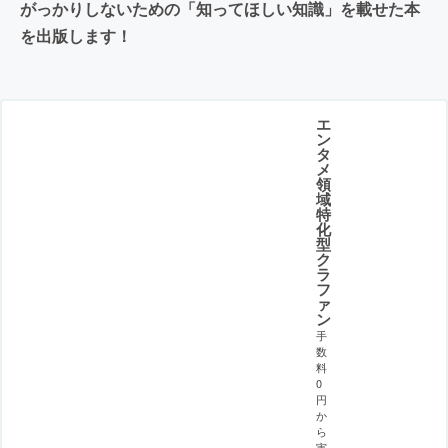
がっかりしないための「知ってほしい知識」を載せた本
を出版します！
エ
ン
タ
メ
領
域
特
化
型
ク
ラ
フ
ァ
ン
手
数
料
0
円
か
ら
実