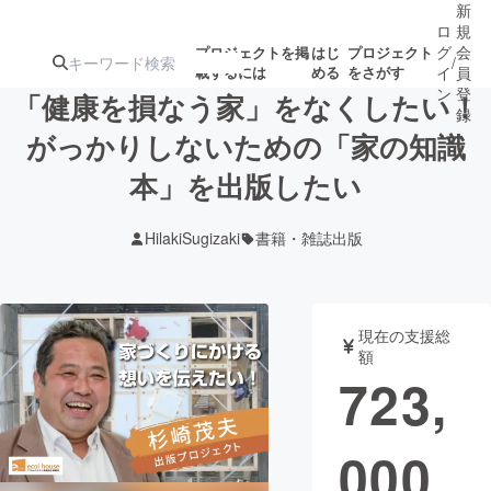
新
ロ
規
グ
会
プロジェクトを掲
はじ
プロジェクト
/
載するには
める
をさがす
イ
員
ン
登
「健康を損なう家」をなくしたい！
録
がっかりしないための「家の知識
本」を出版したい
人気のプロ
注目のリ
注目の新着プロ
募集終了が近いプ
もうすぐ公開
ジェクト
ターン
ジェクト
ロジェクト
されます
HilakiSugizaki
書籍・雑誌出版
アート・写真
音楽
現在の支援総
テクノロジー・ガジェット
ゲーム・サ
額
723,
映像・映画
書籍・雑誌
000
ビジネス・起業
チャレンジ