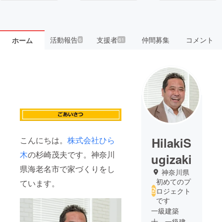
活動報告
支援者
仲間募集
コメント
ホーム
6
61
こんにちは。
株式会社ひら
HilakiS
木
の杉崎茂夫です。神奈川
ugizaki
県海老名市で家づくりをし
神奈川県
初めてのプ
ています。
ロジェクト
です
一級建築
士。一級建