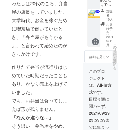
す。 ※
わたしは20代のころ、弁当
けで、
日時は
家作り
メール
屋の店長をしていました。
支援
に必要
にて打
者：
な知識
合せさ
大学時代、お金を稼ぐため
10人
を得ら
せてい
お届
れる
に喫茶店で働いていたと
ただき
け予
「杉崎
ます。
定：
き、「弁当屋がもうかる
茂夫の
2021
年11
家づく
よ」と言われて始めたのが
こ
月
りにか
の
リ
ける想
タ
きっかけです。
ー
いを伝
ン
詳細を見る
を
える
選
択
本」の
す
作りたて弁当が流行りはじ
る
企業ス
このプロ
ポン
めていた時期だったことも
ジェクト
サーに
あり、かなり売上を上げて
なれる
は、
All-In方
権利で
いました。
式
です。
す。 本
に企業
目標金額に
でも、お弁当は食べてしま
名とHP
関わらず、
のQR
えば形が残りません。
コー
2021/09/29
ド、20
「なんか違うな…」
23:59:59
ま
文字ほ
そう思い、弁当屋をやめ、
どの一
でに集まっ
言を掲