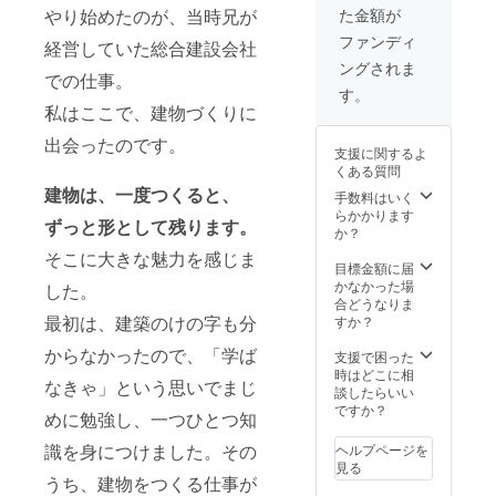
やり始めたのが、当時兄が
た金額が
載させ
ていた
ファンディ
経営していた総合建設会社
だきま
ングされま
す。 あ
での仕事。
なたの
す。
企業名
私はここで、建物づくりに
を「杉
崎茂夫
出会ったのです。
支援に関するよ
の家づ
くある質問
くりに
建物は、一度つくると、
かける
手数料はいく
想いを
らかかります
ずっと形として残ります。
伝える
か？
本」で
そこに大きな魅力を感じま
PRでき
目標金額に届
ます。
かなかった場
した。
※掲載内
合どうなりま
容は
最初は、建築のけの字も分
すか？
メール
からなかったので、「学ば
にて打
支援で困った
合せさ
時はどこに相
なきゃ」という思いでまじ
せてい
談したらいい
ただき
ですか？
めに勉強し、一つひとつ知
ます。
識を身につけました。その
ヘルプページを
見る
うち、建物をつくる仕事が