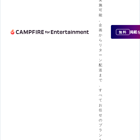
施
可
能
。
企
画
掲載
無料
か
ら
リ
タ
ー
ン
配
送
ま
で
、
す
べ
て
お
任
せ
の
プ
ラ
ン
も