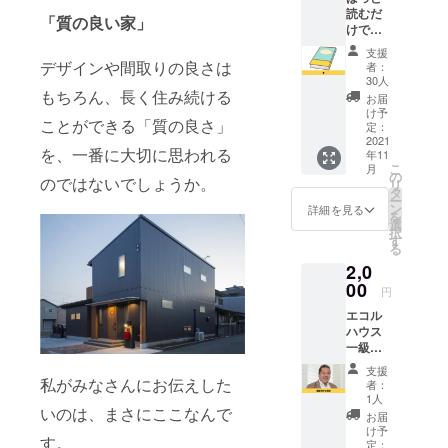
園・オフィ
読むだ
「質の良い家」
けで、
スビル・社
家作り
支援
屋・試験
に必要
デザインや間取りの良さは
者：
な知識
場）など多
30人
を得ら
もちろん、長く住み続ける
お届
数の物件に
れる
け予
責任者とし
ことができる「質の良さ」
「杉崎
定：
茂夫の
2021
て携
を、一番に大切に思われる
年11
家づく
わる。
こ
月
りにか
の
のではないでしょうか。
リ
2009年5月独
ける想
タ
ー
いを伝
ン
詳細を見る
立
を
える
選
究極のバリ
択
本」を
す
る
お届け
アフリー住
2,0
しま
宅、平屋の
す。 30
00
円
木造住宅を
ページ
エコル
ほどな
専門に施工
ハウス
ので、
しようと
一級建
時間を
築士事
「ひら木」
かけず
支援
務所の
に読ん
私がみなさんにお伝えした
者：
を開
杉崎茂
でいた
1人
業。最初の
いのは、まさにここなんで
夫に建
だけま
お届
築のこ
す。 ※
仕事は4階建
け予
す。
とを何
送料込
定：