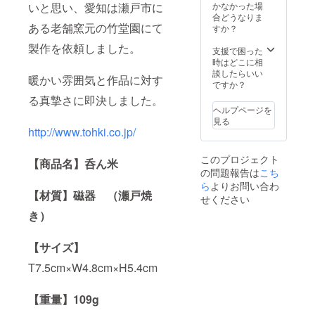
ルで
み．送
いと思い、愛知は瀬戸市に
かなかった場
す。 味
料込
合どうなりま
ある老舗窯元の竹堂園にて
わいが
み］ 日
すか？
ふくよ
本酒
製作を依頼しました。
かで香
（720c
支援で困った
りも高
c）1本
時はどこに相
く、 味
と呑ん
談したらいい
暖かい雰囲気と作品に対す
の違い
米が1個
ですか？
が分か
のセッ
る真摯さに即決しました。
りやす
トで
ヘルプページを
い、ま
す。
見る
さに
http://www.tohki.co.jp/
ピッタ
リのお
このプロジェクト
酒で
【商品名】呑ん米
の問題報告は
こち
す。 特
別な酒
ら
よりお問い合わ
【材質】磁器 （瀬戸焼
器には
せください
特別な
き）
酒で！
名入れ
も致し
【サイズ】
ます！
［税
T7.5cm×W4.8cm×H5.4cm
込．手
数料込
み．送
【重量】109g
料込