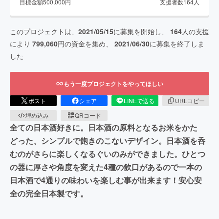
目標金額
500,000
円
支援者数
164
人
このプロジェクトは、
2021/05/15
に募集を開始し、
164
人の支援
により
799,060
円の資金を集め、
2021/06/30
に募集を終了しま
した
もう一度プロジェクトをやってほしい
ポスト
シェア
LINEで送る
URLコピー
埋め込み
QRコード
全ての日本酒好きに。日本酒の原料となるお米をかた
どった、シンプルで飽きのこないデザイン。日本酒を呑
むのがさらに楽しくなるぐいのみができました。ひとつ
の器に厚さや角度を変えた4種の飲口があるので一本の
日本酒で4通りの味わいを楽しむ事が出来ます！安心安
全の完全日本製です。