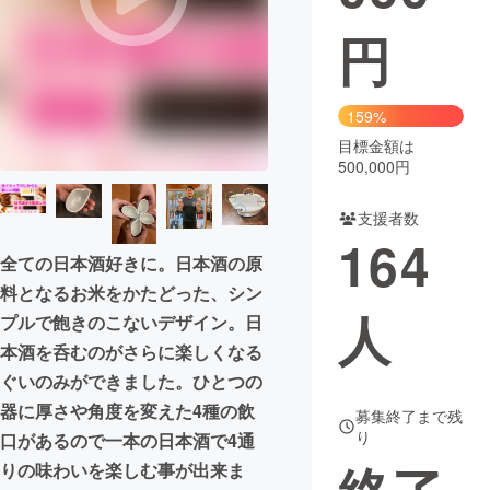
円
まちづくり・地域活性化
CAMPFIRE for Social Good
CAMPFIRE Creation
159%
CAMPFIREふるさと納税
machi-ya
コミュニティ
目標金額は
500,000円
支援者数
164
全ての日本酒好きに。日本酒の原
料となるお米をかたどった、シン
人
プルで飽きのこないデザイン。日
本酒を呑むのがさらに楽しくなる
ぐいのみができました。ひとつの
器に厚さや角度を変えた4種の飲
募集終了まで残
り
口があるので一本の日本酒で4通
りの味わいを楽しむ事が出来ま