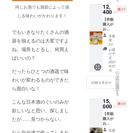
もう1個
ゴなど
岡の銘
らとり
12,
サービ
を入れ
同じお酒でも酒器によって感
酒【英
あえず
残り7
ス （送
400
て貴方
君】 香
円
コレで
じる味わいがかわります！
料手数
だけの
り高く
大安
【早期
料込
呑ん米
味わい
心！ マ
購入が
み・税
ができ
も米の
ニアも
お
込み）
ます！
でもいきなりたくさんの酒
旨味を
納
得】 8
大切な
届いて
しっか
支援
得！！
個セッ
人の名
すぐ呑
器を揃えるのは大変ですよ
者：
りと感
レア酒
ト＋1個
前 貴
ん米を
3人
じる事
米で飲
サービ
ね。場所もとるし、何買え
方のお
お楽し
お届
ができ
み比べ
ス 割引
名前 お
みいた
け予
る最高
【マニ
ばいいの？
&名入れ
店のお
定：
だける
の一本
アック
付き 4
2021
名前
セット
ではな
酒米3種
年07
倍楽し
ロゴ 好
となり
いで
セッ
こ
だったらひとつの酒器で味
月
めるぐ
きな言
の
ます！
しょう
ト】 吟
リ
いのみ
葉（6文
タ
日本酒
か？ ま
わいが変わるものができた
風錦
ー
【呑ん
字程
ン
はソム
詳細を見る
だ刻印
祝 渡
を
米】8個
度）etc
選
リエで
ら面白いな！
も致し
船6号な
択
セット
貴方の
す
もあ
ますの
どレア
る
1個サー
想いを
り、利
で お店
な酒米
15,
ビス
刻印致
こんな日本酒のぐいのみが
き酒師
のロゴ
で醸し
残り4
（送料
000
しま
でもあ
円
や店
た お酒
欲しいなと思い、探しまし
手数料
す。 こ
る、
名、 貴
の3種
【早期
込み・
だわり
sake
方の名
セット
たが……見つからない。
購入が
税込
のお店
winelife
前など
です！
お
み） 大
には店
の主
を入れ
マニ
得】
切な人
名やロ
宰、吉
支援
て、世
なら自分達で作ってしまお
アック
10個