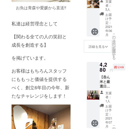
本厳
支援
みで
酒器が
選！！
者：
お魚は青森や愛媛から直送‼︎
す！
できま
新しい
5人
【呑ん
した！
酒器
お届
米】
あなた
【呑ん
け予
（税
の日本
定：
私達は経営理念として
米】で
込・手
2021
酒ライ
お試し
年06
数料込
フが
できる
こ
月
【関わる全ての人の笑顔と
み・送
もっと
の
お得な
リ
料込
楽しく
タ
セット
ー
成長を創造する】
み） 手
なりま
ン
です。
詳細を見る
を
数料等
す♪ お
選
画像の
択
を引い
店の再
す
お酒は
を掲げています。
る
て一個
開時に
一例で
4,2
単価約
使える
す。 そ
残り49
1100円
80
お食事
の時々
お客様はもちろんスタッフ
円
日本酒
券500円
のベス
【呑ん
以外で
がつい
にももっと価値を提供する
トをプ
米と厳
も味わ
ている
ロに選
選日本
いの変
べく、創立6年目の今年、新
ので超
んでも
酒3種飲
化が楽
お得で
らうた
支援
たなチャレンジをします！
み比べ
しめま
す♪ 実
め、 内
者：
セッ
す！ 満
はこの
1人
容は随
ト】 日
水で
お食事
時かわ
お届
本酒が4
90ccと
券500円
け予
ります
倍楽し
なりま
定：
以上の
のでお
める
2021
す。
価値が
楽し
年07
【呑ん
ありま
み！ ※
こ
月
米】と
の
す！ 届