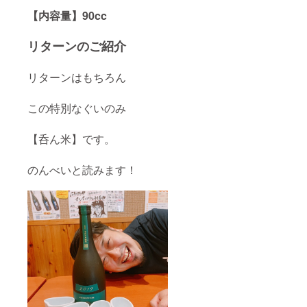
み］ 日
【内容量】90cc
本酒
（720c
c）1本
リターンのご紹介
と呑ん
米が2個
のセッ
リターンはもちろん
トで
す。 名
入れい
この特別なぐいのみ
たしま
す。
【呑ん米】です。
のんべいと読みます！