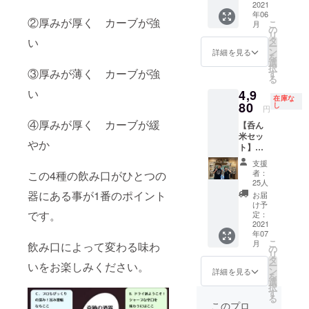
え商品
酒の
2021
度）etc
りま
となり
年06
セット
貴方の
す。 ※
②厚みが厚く カーブが強
こ
月
ます、
です。
想いを
の
おひと
リ
到着次
今回こ
刻印致
タ
い
つとな
ー
第冷蔵
のぐい
しま
ン
りま
詳細を見る
を
庫に保
のみの
す。 こ
選
す。
択
管して
ために
③厚みが薄く カーブが強
だわり
す
る
いただ
新進気
のお店
い
き、早
4,9
鋭の酒
には店
在庫な
めに、
屋
80
名やロ
し
円
お楽し
『SAK
ゴが
④厚みが厚く カーブが緩
みくだ
【呑ん
E WINE
入った
さい。
米セッ
LIFE』
酒器は
やか
※名入れ
ト】名
の主
いかが
する文
入れし
宰 吉
です
支援
字など
ます！
良氏に
か？ ※
者：
この4種の飲み口がひとつの
はクラ
ぐいの
特別な
名入
25人
ウド
み［呑
お酒を
器にある事が1番のポイント
れ ロ
お届
ファン
ん米］
ご用意
ゴなど
け予
ディン
を2個と
です。
してい
定：
片面の
グ終了
今回だ
2021
ただき
みとな
年07
後に
けの限
まし
りま
こ
月
飲み口によって変わる味わ
メール
定日本
た！
の
す。 ※
リ
でお伺
酒の
https://
タ
ぐいの
いをお楽しみください。
ー
いいた
セット
sakewi
ン
み2個
詳細を見る
を
しま
です。
nelife.s
選
セット
択
す。
今回こ
hop/ 静
す
です。
る
のぐい
岡の名
このプロ