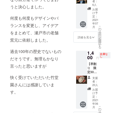
の名
ゴが
良氏に
者：
界でた
で普段
セット
前 貴
入った
6人
厳選し
うと決心しました。
だひと
お目に
＋2個
方のお
酒器は
ていた
お届
つの
かかれ
サービ
名前 お
いかが
け予
だきま
【呑ん
ないお
ス 割引
店のお
定：
です
何度も何度もデザインやバ
した！
米】が
酒と出
&名入れ
2021
名前
か？ ※
ちょ
できま
会える
年07
付き 4
ロゴ 好
ランスを変更し、アイデア
名入
こっと
す！ 刻
こ
チャン
月
倍楽し
きな言
の
れ ロ
ずつ
印する
リ
スで
をまとめて、瀬戸市の老舗
めるぐ
葉（6文
タ
ゴなど
色々な
ロゴや
ー
す！ ※
いのみ
字程
ン
片面の
詳細を見る
種類を
名前は
を
詰め替
窯元に依頼しました。
【呑ん
度）etc
選
みとな
試せ
クラウ
択
え商品
米】10
貴方の
す
りま
る、お
ドファ
る
となり
個セッ
想いを
す。 ※
得な
過去100年の歴史でないもの
ンディ
ます、
1,4
ト もう
刻印致
ぐいの
セット
在庫な
ング終
到着次
2個サー
00
しま
し
み6個
となっ
だそうです。無理もかなり
円
了後に
第冷蔵
ビスし
す。 こ
セット
ており
お伺い
庫に保
【早割
ちゃい
だわり
言ったと思いますが
と1個
ます！
いたし
管して
り 限
ます！
のお店
サービ
酒米の
ます。
いただ
定30
（送料
には店
スなの
横綱！
お店が
き、早
個
手数料
快く受けていただいた竹堂
名やロ
で 7個
で飲み
支援
再開時
めに、
30%OF
込み・
ゴが
お届け
者：
比べ
に使え
お楽し
園さんには感謝していま
F】日本
税込
入った
20人
致しま
【山田
るお食
みくだ
酒を4倍
み） こ
酒器は
す。
お届
錦3種
事券500
す。
さい。
楽しめ
れ以上
いかが
け予
セッ
円分も
るぐい
無い特
定：
です
ト】 酒
お付け
のみ
2021
価で
か？ ※
米の横
しま
年06
「呑ん
す。12
名入
綱と言
こ
す！こ
月
米」
個付い
の
れ ロ
われる
リ
のお食
（手数
て名入