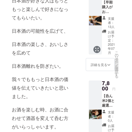
日本酒が好きな人はもっと
【早期
らにさ
の主
購入が
らに500
宰、吉
もっと楽しんで好きになっ
お
延長お
良氏に
得】
食事券
てもらいたい。
厳選し
支援
割引&名
が付い
ていた
者：
入れ付
ちゃい
だきま
13人
日本酒の可能性を広げて、
き 4倍
ます！
した！
お届
楽しめ
ひとつ
ちょ
け予
るぐい
のお酒
定：
こっと
日本酒の楽しさ、おいしさ
のみ
2021
を4倍楽
ずつ
年07
【呑ん
しめる
色々な
を広めて
こ
月
米】4個
奇跡の
の
種類を
リ
セット
ぐいの
タ
試せ
ー
（送料
み 【呑
ン
る、お
詳細を見る
日本酒離れを防ぎたい。
を
手数料
ん米】
選
得な
択
込み・
を２
す
セット
る
税込
つ。 利
我々でももっと日本酒の価
となっ
7,8
み） 大
き酒師
ており
切な人
値を伝えていきたいと思い
00
でもあ
ます！
円
の名
り、ソ
2種類か
ました。
【呑ん
前 貴
ムリエ
らお選
米2個と
方のお
でもあ
びいた
厳選日
名前 お
る吉良
だけま
お酒を楽しむ時、お酒に合
本酒6種
店のお
さん
す。 ク
支援
飲み比
名前
（酒販
ラウド
者：
わせて酒器を変えて呑む方
べセッ
ロゴ 好
店sake
0人
ファン
ト】刻
きな言
wine
ディン
お届
がいらっしゃいます。
印付き
葉（6文
lifeの代
け予
グ終了