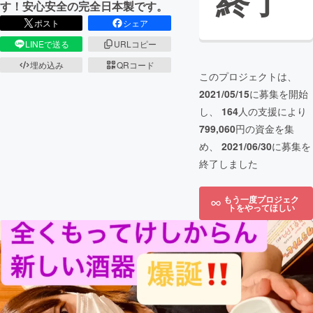
終了
す！安心安全の完全日本製です。
ポスト
シェア
LINEで送る
URLコピー
埋め込み
QRコード
このプロジェクトは、
2021/05/15
に募集を開始
し、
164
人の支援により
799,060
円の資金を集
め、
2021/06/30
に募集を
終了しました
もう一度プロジェク
トをやってほしい