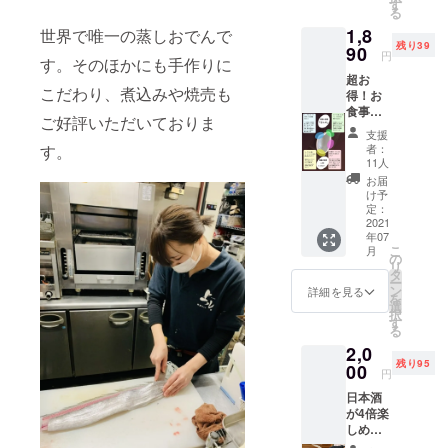
酒のプ
す
る
ロが選
1,8
んだお
世界で唯一の蒸しおでんで
残り39
酒の3杯
90
円
す。そのほかにも手作りに
セット
超お
です。
こだわり、煮込みや焼売も
得！お
もちろ
食事券
ん酒器
ご好評いただいておりま
500円付
は【呑
支援
日本酒
ん米】
者：
す。
が4倍楽
です。
11人
しめる
購入前
お届
奇跡の
にご使
け予
ぐいの
用いた
定：
み 【呑
2021
だき味
年07
ん米】
わいの
こ
月
（送料
違いを
の
リ
込み・
お試し
タ
ー
手数料
いただ
ン
詳細を見る
を
込み・
けま
選
択
税込
す！ 日
す
る
み） 日
本酒の
2,0
本酒の
楽しみ
残り95
味変が
00
方を知
円
これ一
り尽く
日本酒
個でで
したプ
が4倍楽
きちゃ
ロが日
しめる
う！画
本酒を3
ぐいの
期的な