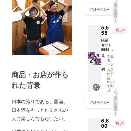
当店で
リ
日本酒
タ
いてか
のご飲
ー
の達人
ン
らのお
詳細を見る
食にか
を
が選ぶ
選
楽しみ♪
ぎりま
択
日本酒3
す
お食事
す。 ※
る
種（各1
券有効
ぐいの
5,5
合計3
期限
みは付
残り41
合）の
55
2022年
きませ
円
セット
12月30
ん。
限定
です！
日
セット
届いて
5555円
すぐ呑
【呑ん
ん米を
支援
米2個】
お楽し
者：
＋限定
みいた
14人
版【英
だける
お届
商品・お店が作ら
君
セット
け予
720cc
となり
定：
】 送
2021
れた背景
ます！
年07
料・手
日本酒
こ
月
数料込
はソム
の
リ
み！！
リエで
タ
ー
日本の誇りである、国酒。
税込み
もあ
ン
詳細を見る
を
です！
り、利
選
択
日本酒をもっとたくさんの
さらに
き酒師
す
る
名入れ
でもあ
人に楽しんでもらいたい。
6,8
刻印で
る、
残り7
きま
00
sake
円
す！ さ
winelife