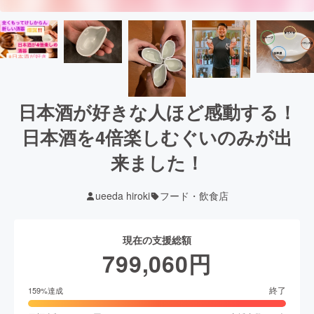
日本酒が好きな人ほど感動する！
日本酒を4倍楽しむぐいのみが出
来ました！
ueeda hiroki
フード・飲食店
現在の支援総額
799,060
円
終了
159
%達成