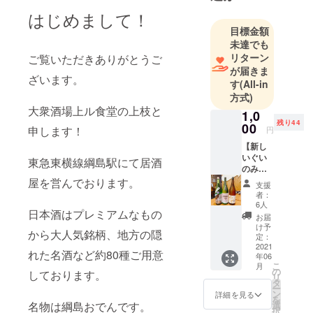
はじめまして！
目標金額
未達でも
リターン
ご覧いただきありがとうご
が届きま
ざいます。
す
(All-in
方式)
大衆酒場上ル食堂の上枝と
1,0
残り44
00
申します！
円
【新し
いぐい
東急東横線綱島駅にて居酒
のみを
お試し
屋を営んでおります。
支援
くださ
者：
い】 利
6人
日本酒はプレミアムなもの
き酒師
お届
でソム
け予
から大人気銘柄、地方の隠
リエ 酒
定：
の達人
2021
れた名酒など約80種ご用意
年06
が選ん
こ
月
だ日本
の
しております。
リ
酒飲み
タ
ー
比べ
ン
詳細を見る
を
セット
選
名物は綱島おでんです。
択