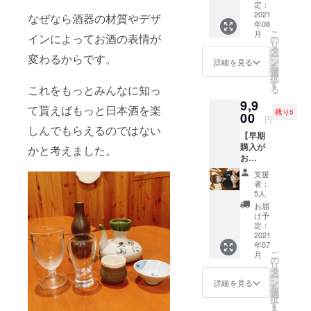
（税
字程
定：
表）に
後に ど
込
2021
度）etc
なぜなら酒器の材質やデザ
この呑
ちらの
年08
クール
貴方の
ん米を
セット
こ
月
便送料
インによってお酒の表情が
想いを
の
最大限
がご希
リ
込み
刻印致
タ
楽しめ
望か、
ー
変わるからです。
手数料
しま
ン
る一本
詳細を見る
メール
を
込み）
す。 こ
選
を選ん
でお伺
択
日本酒
だわり
す
でいた
いいた
これをもっとみんなに知っ
る
が4倍楽
のお店
だきま
しま
9,9
しめる
には店
した。
す。 酒
て貰えばもっと日本酒を楽
残り5
【呑ん
00
名やロ
ラベル
米の横
円
米】が2
ゴが
も今回
しんでもらえるのではない
綱！で
【早期
個と 日
入った
の為の
飲み比
購入が
本酒の
かと考えました。
酒器は
限定ラ
べ 【山
お
達人が
いかが
ベル。
田錦3種
得】 6
選ぶ日
です
世界中
セッ
支援
個セッ
本酒6種
か？ ※
でもこ
者：
ト】 酒
ト＋1個
（各1合
名入
5人
のクラ
米の横
サービ
計6合）
れ ロ
ウド
お届
綱と言
ス 割引
のセッ
ゴなど
け予
ファン
われる
&名入れ
トで
定：
片面の
ディン
山田錦
付き 4
2021
す！ ぐ
みとな
グか
で醸し
年07
倍楽し
いのみ
りま
sake
たお酒
こ
月
めるぐ
に刻印
の
す。 ※
wine
の 王道
リ
いのみ
名入れ
タ
ぐいの
lifeでし
3種セッ
ー
【呑ん
できま
ン
み4個
詳細を見る
か買え
トで
を
米】6個
す！ 名
選
セット
ませ
す！
択
セット
前、ロ
す
です。
ん。 静
迷った
る