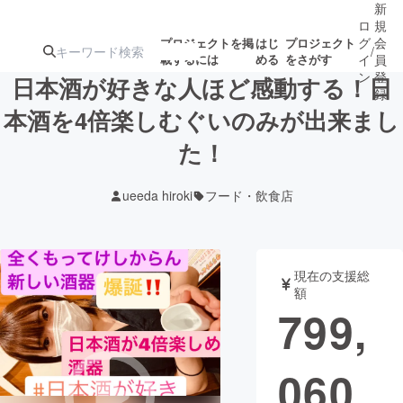
新
ロ
規
グ
会
プロジェクトを掲
はじ
プロジェクト
/
載するには
める
をさがす
イ
員
ン
登
日本酒が好きな人ほど感動する！日
録
本酒を4倍楽しむぐいのみが出来まし
た！
人気のプロ
注目のリ
注目の新着プロ
募集終了が近いプ
もうすぐ公開
ジェクト
ターン
ジェクト
ロジェクト
されます
ueeda hiroki
フード・飲食店
アート・写真
音楽
現在の支援総
テクノロジー・ガジェット
ゲーム・サ
額
799,
映像・映画
書籍・雑誌
060
ビジネス・起業
チャレンジ