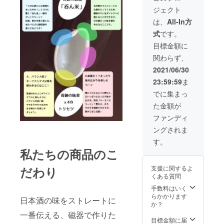
のみの
酒［英
ジェクト
ために
君］ 今
新進気
回の為
は、
All-In方
鋭の酒
に特別
式
です。
屋
なラベ
『SAK
ルで
目標金額に
E WINE
す。 味
関わらず、
LIFE』
わいが
の主
ふくよ
2021/06/30
宰 吉
かで香
23:59:59
ま
良氏に
りも高
特別な
く、 味
でに集まっ
お酒を
の違い
た金額が
ご用意
が分か
してい
りやす
ファンディ
ただき
い、ま
ングされま
まし
さに
た！
ピッタ
す。
https://
リのお
私たちの商品のこ
sakewi
酒で
nelife.s
す。 特
だわり
支援に関するよ
hop/ 静
別な酒
くある質問
岡の名
器には
酒［英
特別な
手数料はいく
君］ 今
酒で！
らかかります
日本酒の味をストレートに
回の為
［税
か？
に特別
込．手
一番伝える、磁器で作りた
なラベ
数料込
目標金額に届