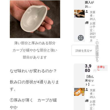
で普段
購入が
名前 お
です
お目に
お
店のお
か？ ※
かかれ
得】
名前
名入
支援
ないお
割引&名
ロゴ 好
れ ロ
者：
酒と出
入れ付
きな言
20人
ゴなど
会える
き 4倍
葉（6文
片面の
お届
チャン
楽しめ
字程
け予
みとな
スで
るぐい
度）etc
定：
りま
す！ プ
のみ
2021
貴方の
す。 ※
ロが厳
年07
【呑ん
想いを
ぐいの
こ
選した6
月
米】2個
刻印致
の
薄い部分と厚みのある部分
み10個
リ
種の日
セット
しま
タ
セット
ー
本酒と
（送料
カーブが緩やかな部分と強い
す。 こ
ン
詳細を見る
と2個
を
ぐいの
手数料
だわり
選
サービ
択
み2個
部分があります
込み・
のお店
す
スなの
る
（名入
税込
には店
で 12個
れ付
3,9
み） 大
名やロ
お届け
在庫な
き）が
切な人
80
ゴが
し
なぜ味わいが変わるのか？
致しま
円
セット
の名
入った
す。
で7800
【呑ん
前 貴
酒器は
円と超
米セッ
方のお
飲み口の形状が4通りありま
いかが
コスパ
ト】 ぐ
名前 お
です
のセッ
す。
いのみ
店のお
か？ ※
支援
トと
［呑ん
名前
名入
者：
なって
米］と
ロゴ 好
れ ロ
25人
①厚みが薄く カーブが緩
おりま
今回だ
きな言
ゴなど
お届
す。 ※
けの限
葉（6文
片面の
け予
やか
詰め替
定日本
字程
定：
みとな