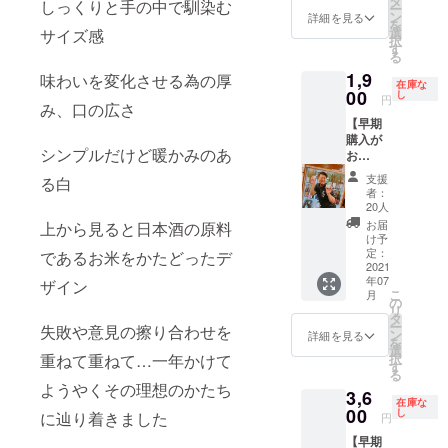
タ
ゴなど
しっくりと手の中で馴染む
山田錦
ー
事なん
料込
れまで
ン
片面の
詳細を見る
で醸し
を
と500円
み・税
セット
選
サイズ感
みとな
たお酒
択
以上の
込・送
です！
す
りま
の 王道
る
価値が
料500円
大切な
す。 ※
3種セッ
ありま
1,9
込み）
味わいを変化させる為の厚
人の名
ぐいの
ト マニ
在庫な
す！ 届
一個単
00
前 貴
し
み8個
円
アも納
いてか
み、口の広さ
価約620
方のお
セット
得！！
らのお
【早期
円 お気
名前 お
と1個
レア酒
楽しみ♪
購入が
に入り
店のお
サービ
米で飲
シンプルだけど暖かみのあ
有効期
お
の日本
名前
スなの
み比べ
限2022
得】
酒の新
ロゴ 好
で 9個
支援
る白
【マニ
年12月
割引&名
しい顔
きな言
お届け
者：
アック
30日ま
入れ付
がみれ
葉（6文
20人
致しま
酒米3種
で
き 4倍
ます！
字程
す。
お届
上から見ると日本酒の原料
セッ
楽しめ
度）etc
け予
ト】 吟
るぐい
定：
であるお米をかたどったデ
貴方の
風錦
のみ
2021
想いを
祝 渡
年07
【呑ん
ザイン
刻印致
船6号な
こ
月
米】
の
しま
どレア
リ
（送料
タ
す。 こ
な酒米
ー
失敗や意見の擦り合わせを
手数料
ン
だわり
詳細を見る
で醸し
を
込み・
選
のお店
た お酒
重ねて重ねて…
一年かけて
択
税込
す
には店
の3種
る
み） 大
名やロ
ようやくその理想のかたち
セット
3,6
切な人
ゴが
在庫な
です！
の名
00
し
入った
に辿り着きました
円
マニ
前 貴
酒器は
アック
【早期
方のお
いかが