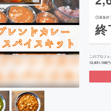
募集終
CAMPFIRE for Social Good
CAMPFIRE Creation
終
CAMPFIREふるさと納税
machi-ya
コミュニティ
このプロジェ
12,931,108
円