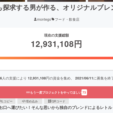
も探求する男が作る、オリジナルブレ
montego
フード・飲食店
現在の支援総額
12,931,108
円
16
人の支援により
12,931,108
円の資金を集め、
2021/06/11
に募集を終
もう一度プロジェクトをやってほしい
73
RLコピー
埋め込み
QRコード
様のお口へ運びたい！そんな思いから独自のブレンドによるレト