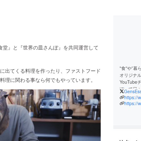
本棚食堂』と『世界の皿さんぽ』を共同運営して
"食"や”
に出てくる料理を作ったり、ファストフード
オリジナ
料理に関わる事なら何でもやっています。
YouTu
ぽ』で日
GensEs