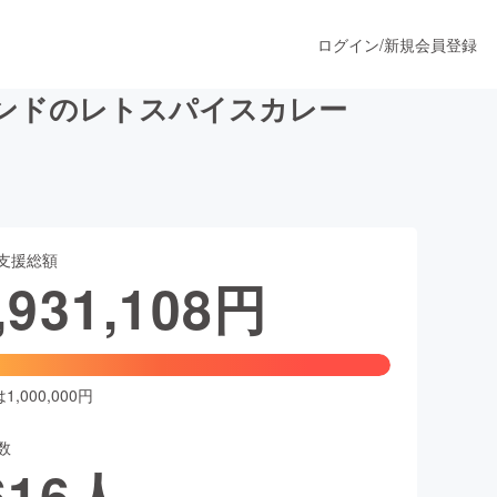
ログイン
/
新規会員登録
ンドのレトスパイスカレー
うすぐ公開されます
支援総額
プロダクト
,931,108
円
ファッション
スポーツ
,000,000円
数
ア
ソーシャルグッド
616
人