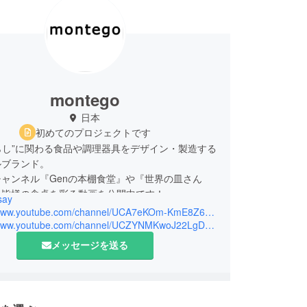
montego
日本
初めてのプロジェクトです
暮らし”に関わる食品や調理器具をデザイン・製造する
ルブランド。
beチャンネル『Genの本棚食堂』や『世界の皿さん
々皆様の食卓を彩る動画を公開中です！
say
https://www.youtube.com/channel/UCA7eKOm-KmE8Z6VmZkEKlbg
https://www.youtube.com/channel/UCZYNMKwoJ22LgDWenKT-JYg
メッセージを送る