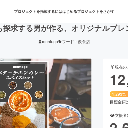
プロジェクトを掲載するには
はじめる
プロジェクトをさがす
も探求する男が作る、オリジナルブレ
montego
フード・飲食店
注目のリターン
注目の新着プロジェクト
募集終了が近いプロジェクト
も
現在の
音楽
舞台・パフォーマンス
12
ゲーム・サービス開発
フード・飲食店
1,293%
書籍・雑誌出版
アニメ・漫画
目標金額は1
支援者
チャレンジ
ビューティー・ヘルスケ
2,