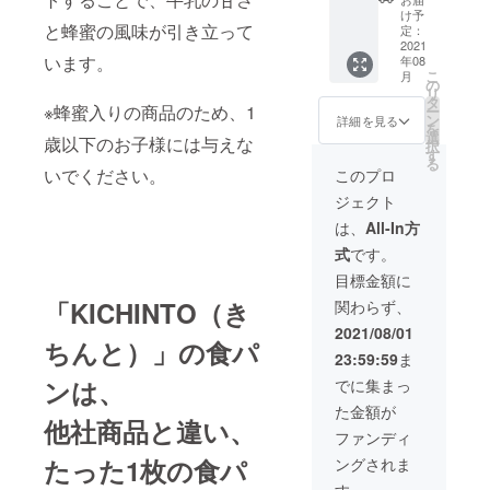
ごとピ
るお得
け予
と蜂蜜の風味が引き立って
スタチ
なクー
定：
オ 4個
2021
ポン
います。
年08
・嵜本
コード
こ
月
珈琲ド
を同梱
の
リ
リップ
発送い
タ
※蜂蜜入りの商品のため、1
ー
バッ
たしま
ン
詳細を見る
を
グ 4個
す。
選
歳以下のお子様には与えな
択
5,000
す
る
円
いでください。
このプロ
（送料
ジェクト
1,100円
込み）
は、
All-In方
1個あた
式
です。
りの商
品サイ
目標金額に
ズ：
「KICHINTO（き
関わらず、
90mm×
90mm×
2021/08/01
ちんと）」の食パ
28mm
23:59:59
ま
（個包
装） ※
ンは、
でに集まっ
通常販
た金額が
売開始
他社商品と違い、
後に利
ファンディ
用でき
たった1枚の食パ
ングされま
るお得
なクー