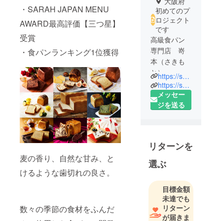
大阪府
・SARAH JAPAN MENU
初めてのプ
ロジェクト
AWARD最高評価【三つ星】
です
受賞
高級食パン
専門店 嵜
・食パンランキング1位獲得
本（さきも
と）
https://shokupan-sakimoto.com/
https://sakimoto.shop-pro.jp/
・食パンラ
メッセー
ンキング1位
ジを送る
獲得
・SARAH
JAPAN
リターンを
MENU
麦の香り、自然な甘み、と
AWARD最高
選ぶ
評価【三つ
けるような歯切れの良さ。
星】 受賞
目標金額
未達でも
「高級食パ
リターン
数々の季節の食材をふんだ
ン嵜本」は
が届きま