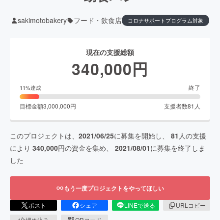
sakimotobakery
フード・飲食店
コロナサポートプログラム対象
現在の支援総額
340,000
円
終了
11
%達成
目標金額
3,000,000
円
支援者数
81
人
このプロジェクトは、
2021/06/25
に募集を開始し、
81
人の支援
により
340,000
円の資金を集め、
2021/08/01
に募集を終了しま
した
もう一度プロジェクトをやってほしい
ポスト
シェア
LINEで送る
URLコピー
埋め込み
QRコード