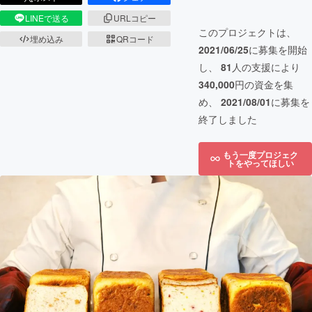
LINEで送る
URLコピー
このプロジェクトは、
埋め込み
QRコード
2021/06/25
に募集を開始
し、
81
人の支援により
340,000
円の資金を集
め、
2021/08/01
に募集を
終了しました
もう一度プロジェク
トをやってほしい