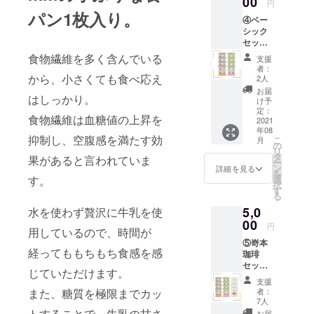
00
ポン
円
5,000
コード
パン1枚入り。
④ベー
円
を同梱
シック
⇒
発送い
セット
4,500円
たしま
・五穀
（送料
す。
食物繊維を多く含んでいる
支援
とくる
1,100円
者：
み 4個
から、小さくても食べ応え
込み）
2人
・いち
1個あた
お届
はしっかり。
ごとピ
りの商
け予
スタチ
品サイ
定：
食物繊維は血糖値の上昇を
オ 4個
2021
ズ：
年08
4,500円
90mm×
抑制し、空腹感を満たす効
こ
月
（送料
90mm×
の
リ
1,100円
28mm
タ
果があると言われていま
ー
込み）
（個包
ン
詳細を見る
を
1個あた
装） ※
す。
選
択
りの商
通常販
す
る
品サイ
売開始
5,0
水を使わず贅沢に牛乳を使
ズ：
後に利
90mm×
00
用でき
円
用しているので、時間が
90mm×
るお得
⑤嵜本
28mm
なクー
経ってももちもち食感を感
珈琲
（個包
ポン
セット
装） ※
コード
じていただけます。
・五穀
通常販
を同梱
支援
とくる
売開始
発送い
また、糖質を極限までカッ
者：
み 4個
後に利
たしま
7人
・いち
用でき
トすることで、牛乳の甘さ
す。
お届