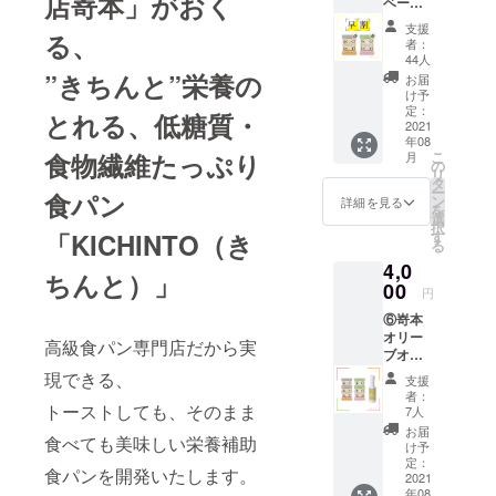
店嵜本」がおく
ベー
装） ※
シック
る高級食パ
通常販
支援
る、
セット
売開始
者：
ンブランド
【数量
後に利
44人
です。
限定100
用でき
”きちんと”栄養の
お届
個】 ・
るお得
け予
五穀と
なクー
定：
とれる、低糖質・
日本国内の
くる
2021
ポン
年08
みならず、
み 4個
コード
食物繊維たっぷり
こ
月
・いち
を同梱
の
海外にも出
リ
ごとピ
発送い
タ
店を果た
ー
食パン
スタチ
たしま
ン
詳細を見る
を
オ 4個
し、カフェ
す。
選
択
4,500
「KICHINTO（き
す
でお過ごし
る
円
いただく時
4,0
⇒
ちんと）」
4,000円
00
間や、おう
円
（送料
ちでの素晴
⑥嵜本
1,100込
オリー
らしいひと
み） ※
高級食パン専門店だから実
ブオイ
通常販
時に寄りそ
ルセッ
売開始
現できる、
支援
う商品ライ
ト ・五
後に利
者：
穀とく
トーストしても、そのまま
用でき
ンナップに
7人
るみ 2
るお得
お届
て高級食パ
食べても美味しい栄養補助
個 ・い
なクー
け予
ン専門店と
ちごと
ポン
定：
食パンを開発いたします。
ピスタ
2021
コード
して今まで
年08