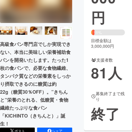
円
まちづくり・地域活性化
CAMPFIRE for Social Good
CAMPFIRE Creation
11%
CAMPFIREふるさと納税
machi-ya
コミュニティ
目標金額は
高級食パン専門店でしか実現でき
3,000,000円
ない、本当に美味しい栄養補助食
パンを開発いたします。たった1
支援者数
81
人
枚の食パンで、必要な食物繊維、
タンパク質などの栄養素をしっか
り摂取できるのに糖質は約
22g（糖質30％OFF）。”きちん
募集終了まで残
り
と”栄養のとれる、低糖質・食物
終了
繊維たっぷりな食パン
「KICHINTO（きちんと）」誕
生！
ポスト
シェア