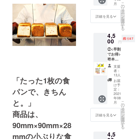
チオ 2
を同梱
にない体験
こ
月
個 ・嵜
発送い
の
リ
本オリ
をお客様に
たしま
タ
ー
ジナル
す。 1
ン
詳細を見る
お届けして
を
ブレン
個あた
選
択
ドオ
りの商
す
る
リーブ
品サイ
4,5
オイ
ズ：
残り87
ル 1本
00
90mm×
円
4,000円
90mm×
②<早割
（送料
28mm
でお得>
1,100円
（個包
嵜本珈
込み）
装）
琲セッ
1個あた
支援
ト【数
りの商
者：
量限定
品サイ
13人
「たった1枚の食
100個】
ズ：
お届
・五穀
90mm×
け予
とくる
パンで、きちん
90mm×
定：
み 4個
2021
28mm
年08
・いち
（個包
と。」
こ
月
ごとピ
装） ※
の
リ
スタチ
通常販
タ
商品は、
ー
オ 4個
売開始
ン
詳細を見る
を
・嵜本
後に利
選
択
90mm×90mm×28
珈琲ド
用でき
す
る
リップ
るお得
4,5
バッ
mmの小ぶりな食
なクー
グ 4個