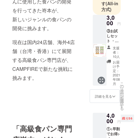
んに使用した食パンの開発
数ある高級
す
(All-in
食パン専門
方式)
を行ってきた嵜本が、
店の中で、
3,0
新しいジャンルの食パンの
第一位に選
00
円
開発に挑みます。
ばれまし
③お試
た。
しセッ
ト ・五
現在は国内24店舗、海外4店
2種類の看板
穀とく
支援
商品の他、
舗（台湾・香港）にて展開
るみ 2
者：
個 ・い
曜日限定の
10人
する高級食パン専門店が、
ちごと
お届
食パンや、
ピスタ
け予
CAMPFIREで新たな挑戦に
月替わりの
チオ 2
定：
個
2021
食パン、ク
挑みます。
年08
3,000円
リスマスや
こ
月
（送料
の
リ
バレンタイ
1,100円
タ
ー
込み）
ン
詳細を見る
ンなどのイ
を
1個あた
選
ベントごと
択
りの商
す
る
品サイ
の食パンな
4,0
ズ：
ど多彩なラ
残り56
90mm×
00
円
インナップ
90mm×
「高級食パン専門
①<早割
28mm
でお客様を
でお得>
（個包
魅了し続け