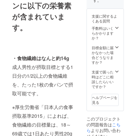
す。
ンに以下の栄養素
ポン
コード
を同梱
が含まれていま
支援に関するよ
発送い
くある質問
たしま
す。
す。
手数料はいく
らかかります
か？
目標金額に届
かなかった場
・食物繊維はなんと約14g
合どうなりま
すか？
成人男性が摂取目標とする1
支援で困った
日分の1/2以上の食物繊維
時はどこに相
談したらいい
を、たった1枚の食パンで摂
ですか？
取可能です。
ヘルプページを
見る
※厚生労働省「日本人の食事
摂取基準2015」によれば、
このプロジェクト
食物繊維の目標量は、18～
の問題報告は
こち
ら
よりお問い合わ
69歳では1日あたり男性20g