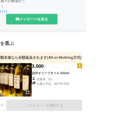
そ我々の希望だ！
よ！
1111
メッセージを送る
を選ぶ
金額未達なら全額返金されます
(All-or-Nothing方式)
3,000
円
自作オリーブオイル 500ml
支援者：0人
お届け予定：2017年12月
このリターンを選択する
る