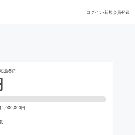
ログイン
/
新規会員登録
！
うすぐ公開されます
支援総額
プロダクト
円
ファッション
スポーツ
,000,000円
数
ア
ソーシャルグッド
人