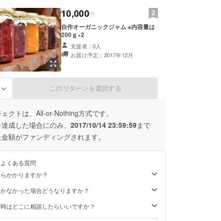
10,000
円
自作オーガニックジャム ※内容量は
200ｇ×2
支援者：0人
お届け予定：2017年12月
このリターンを選択する
る
クトは、All-or-Nothing方式です。
を達成した場合にのみ、
2017/10/14 23:59:59
まで
た金額がファンディングされます。
るよくある質問
くらかかりますか？
届かなかった場合どうなりますか？
た時はどこに相談したらいいですか？