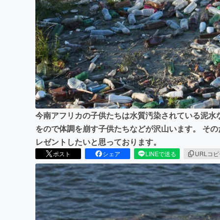
まちづくり・地域活性化
今南アフリカの子供たちは水質汚染されている泥水
をので体調を崩す子供たちなどが沢山います。 そ
レゼントしたいと思っております。
ポスト
シェア
LINEで送る
URLコ