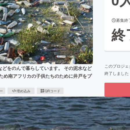
募集終
CAMPFIRE for Social Good
CAMPFIRE Creation
終
CAMPFIREふるさと納税
machi-ya
コミュニティ
このプロジェ
などをのんで暮らしています。 その泥水など
終了しました
のため南アフリカの子供たちのために井戸をプ
ピー
埋め込み
QRコード