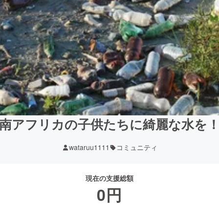
南アフリカの子供たちに綺麗な水を
wataruu1111
コミュニティ
現在の支援総額
0
円