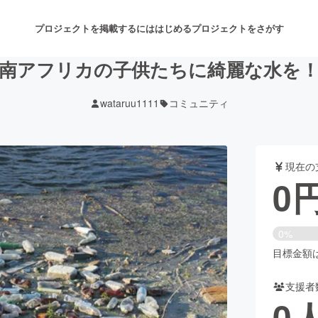
プロジェクトを掲載するには
はじめる
プロジェクトをさがす
南アフリカの子供たちに綺麗な水を
wataruu1111
コミュニティ
注目のリターン
注目の新着プロジェクト
募集終了が近いプロジェクト
も
現在の
音楽
舞台・パフォーマンス
0
ゲーム・サービス開発
フード・飲食店
0%
書籍・雑誌出版
アニメ・漫画
目標金額は1
支援者
チャレンジ
ビューティー・ヘルスケ
0