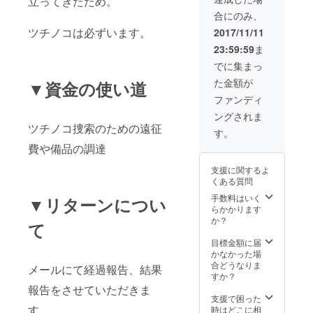
立ってきたため。
合にのみ、
ツチノコは必ずいます。
2017/11/11
23:59:59
ま
でに集まっ
た金額が
▼資金の使い道
ファンディ
ングされま
ツチノコ捜索のための遠征
す。
費や備品の調達
支援に関するよ
くある質問
手数料はいく
▼リターンについ
らかかります
か？
て
目標金額に届
かなかった場
合どうなりま
メールにて経過報告、結果
すか？
報告をさせていただきま
支援で困った
す。
時はどこに相