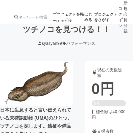
新
ロ
規
グ
会
プロジェクトを掲
はじ
プロジェクト
/
載するには
める
をさがす
イ
員
ン
登
ツチノコを見つける！！
録
syasyan99
パフォーマンス
人気のプロ
注目のリ
注目の新着プロ
募集終了が近いプ
もうすぐ公開
ジェクト
ターン
ジェクト
ロジェクト
されます
現在の支援総
額
アート・写真
音楽
0
円
テクノロジー・ガジェット
ゲーム・サ
0%
日本に生息すると言い伝えられて
目標金額は40,000
映像・映画
書籍・雑誌
円
いる未確認動物 (UMA)のひとつ、
ツチノコを探します。遠征や備品
ビジネス・起業
チャレンジ
支援者数