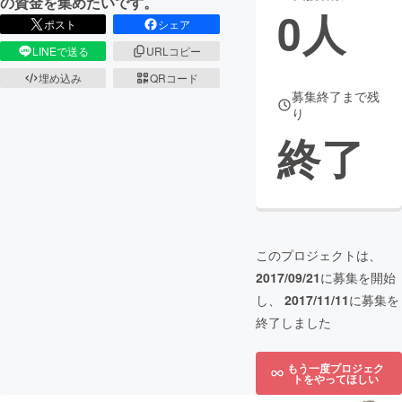
の資金を集めたいです。
0
人
ポスト
シェア
まちづくり・地域活性化
LINEで送る
URLコピー
埋め込み
QRコード
CAMPFIRE for Social Good
CAMPFIRE Creation
募集終了まで残
り
CAMPFIREふるさと納税
machi-ya
コミュニティ
終了
このプロジェクトは、
2017/09/21
に募集を開始
し、
2017/11/11
に募集を
終了しました
もう一度プロジェク
トをやってほしい