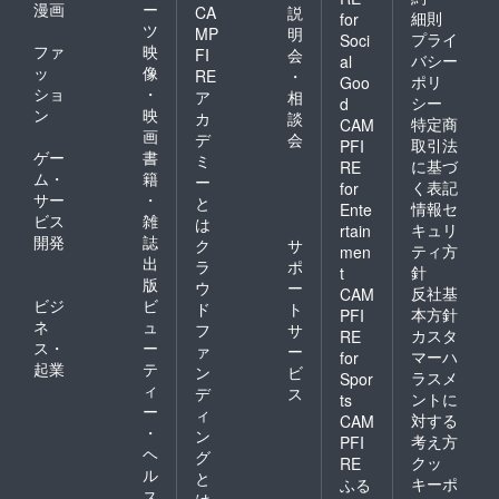
漫画
ー
CA
説
細則
for
ツ
MP
明
プライ
Soci
ファ
映
FI
会
バシー
al
ッ
像
RE
・
ポリ
Goo
ショ
・
ア
相
シー
d
ン
映
カ
談
特定商
CAM
画
デ
会
取引法
PFI
ゲー
書
ミ
に基づ
RE
ム・
籍
ー
く表記
for
サー
・
と
情報セ
Ente
ビス
雑
は
キュリ
rtain
開発
誌
ク
サ
ティ方
men
出
ラ
ポ
針
t
版
ウ
ー
反社基
CAM
ビジ
ビ
ド
ト
本方針
PFI
ネ
ュ
フ
サ
カスタ
RE
ス・
ー
ァ
ー
マーハ
for
起業
テ
ン
ビ
ラスメ
Spor
ィ
デ
ス
ントに
ts
ー
ィ
対する
CAM
・
ン
考え方
PFI
ヘ
グ
クッ
RE
ル
と
キーポ
ふる
ス
は