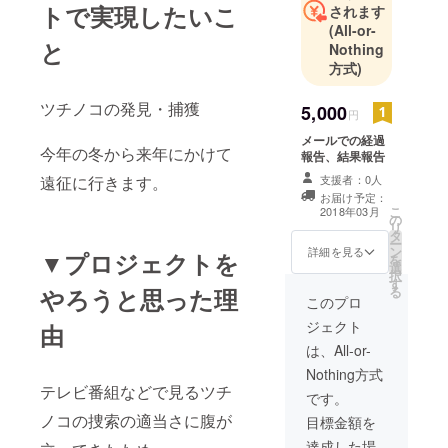
トで実現したいこ
されます
(All-or-
と
Nothing
方式)
ツチノコの発見・捕獲
5,000
円
メールでの経過
今年の冬から来年にかけて
報告、結果報告
遠征に行きます。
支援者：0人
お届け予定：
こ
2018年03月
の
リ
タ
ー
ン
詳細を見る
▼プロジェクトを
を
選
択
す
やろうと思った理
る
このプロ
ジェクト
由
は、All-or-
Nothing方式
テレビ番組などで見るツチ
です。
ノコの捜索の適当さに腹が
目標金額を
達成した場