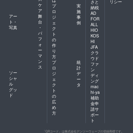
リシー
さと
ケ
プ
実
納税
ア
ロ
施
AD
アー
舞
ジ
事
FOR
ト・
台
ェ
例
ALL
写真
・
ク
HIO
パ
ト
KOS
フ
の
HI
ォ
作
JFA
ー
り
クラ
マ
方
ウド
ン
プ
統
ファ
ス
ロ
計
ン
ソー
ジ
デ
ディ
シャ
ェ
ー
ング
ル
ク
タ
mac
グッ
ト
hi-ya
ド
の
補助
広
金申
め
請サ
方
ポー
ト
「QRコード」は株式会社デンソーウェーブの登録商標です。