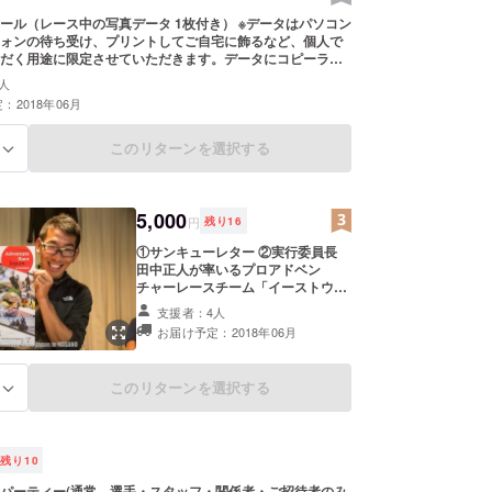
ール（レース中の写真データ 1枚付き） ※データはパソコン
ォンの待ち受け、プリントしてご自宅に飾るなど、個人で
だく用途に限定させていただきます。データにコピーライ
ていただきますのでご了承ください。
人
：2018年06月
このリターンを選択する
る
5,000
円
残り
16
①サンキューレター ②実行委員長
田中正人が率いるプロアドベン
チャーレースチーム「イーストウィ
ンド」メンバーのサイン入りポス
支援者：4人
ター ※額装（木製額を予定）してお
お届け予定：2018年06月
渡しします
このリターンを選択する
る
残り
10
パーティー(通常、選手・スタッフ・関係者・ご招待者のみ