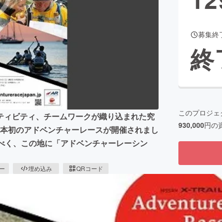
募集終
CAMPFIRE for Social Good
CAMPFIRE Creation
終
CAMPFIREふるさと納税
machi-ya
コミュニティ
このプロジェ
ティビティ、チームワークが織り込まれた究
930,000
円の
に日本初のアドベンチャーレースが開催されまし
すべく、この地に「アドベンチャーレーシン
ピー
埋め込み
QRコード