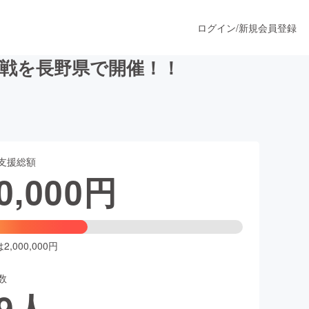
ログイン
/
新規会員登録
戦を長野県で開催！！
うすぐ公開されます
支援総額
プロダクト
0,000
円
ファッション
スポーツ
,000,000円
数
ア
ソーシャルグッド
9
人