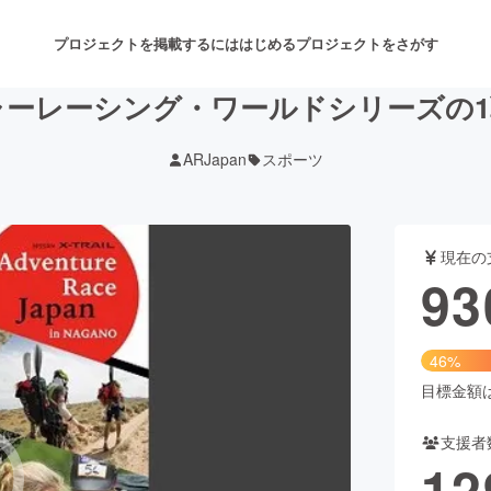
プロジェクトを掲載するには
はじめる
プロジェクトをさがす
ャーレーシング・ワールドシリーズの1
ARJapan
スポーツ
注目のリターン
注目の新着プロジェクト
募集終了が近いプロジェクト
も
現在の
音楽
舞台・パフォーマンス
93
ゲーム・サービス開発
フード・飲食店
46%
書籍・雑誌出版
アニメ・漫画
目標金額は2
支援者
チャレンジ
ビューティー・ヘルスケ
12