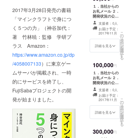
２，３番のもの
１．当社からの
です。４番は準
2017年3月28日発売の書籍
お礼メール ２．
備ができ次第発
開発状況の公開
「マインクラフトで身につ
送します。
３．FujiSabaク
支援者：0人
ローズドβテス
く５つの力」（神谷加代：
お届け予定：
ト３０日間無料
こ
2017年11月
の
チケット（３
著 竹林暁：監修 学研プ
リ
タ
枚・メール送付
ー
ラス Amazon：
ン
になります）
詳細を見る
を
選
４．FujiSabaオ
択
https://www.amazon.co.jp/dp
す
リジナルステッ
る
カー（５枚）
/4058007133
）に東京ゲー
100,000
５．FujiSabaオ
円
リジナルクリア
ムサーバが掲載され、一時
１．当社からの
ファイル（２
お礼メール ２．
枚） ※お届予定
的にサービスを終了し、
開発状況の公開
は１，２，３番
３．FujiSabaク
FujiSabaプロジェクトの開
のものです。
支援者：0人
ローズドβテス
４，５番は準備
お届け予定：
ト３０日間無料
発が始まりました。
こ
ができ次第発送
2017年11月
の
チケット（５
リ
します。
タ
枚・メール送付
ー
ン
になります。）
詳細を見る
を
選
４．FujiSabaオ
択
す
リジナルステッ
る
カー（１０枚）
300,000
５．FujiSabaオ
円
リジナルクリア