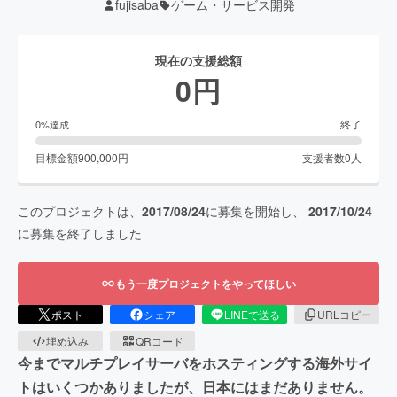
fujisaba
ゲーム・サービス開発
現在の支援総額
0
円
終了
0
%達成
目標金額
900,000
円
支援者数
0
人
このプロジェクトは、
2017/08/24
に募集を開始し、
2017/10/24
に募集を終了しました
もう一度プロジェクトをやってほしい
ポスト
シェア
LINEで送る
URLコピー
埋め込み
QRコード
今までマルチプレイサーバをホスティングする海外サイ
トはいくつかありましたが、日本にはまだありません。