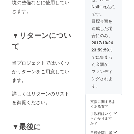
境の整備などに使用してい
FujiSabaオリジ
Nothing方式
ナルクリアファ
きます。
イル（１５枚）
です。
お届予定は１，
目標金額を
２，３，４番の
ものです。５，
達成した場
６番は準備がで
▼リターンについ
合にのみ、
き次第発送しま
す。
2017/10/24
て
23:59:59
ま
でに集まっ
当プロジェクトではいくつ
た金額が
かリターンをご用意してい
ファンディ
ングされま
ます。
す。
詳しくはリターンのリスト
を御覧ください。
支援に関するよ
くある質問
手数料はいく
らかかります
か？
▼最後に
目標金額に届