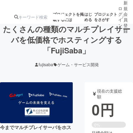
新
ロ
規
グ
会
プロジェクトを掲
はじ
プロジェクト
/
載するには
める
をさがす
イ
員
ン
登
たくさんの種類のマルチプレイサー
録
バを低価格でホスティングする
「FujiSaba」
人気のプロ
注目のリ
注目の新着プロ
募集終了が近いプ
もうすぐ公開
ジェクト
ターン
ジェクト
ロジェクト
されます
fujisaba
ゲーム・サービス開発
アート・写真
音楽
現在の支援総
テクノロジー・ガジェット
ゲーム・サ
額
0
円
映像・映画
書籍・雑誌
0%
今までマルチプレイサーバをホス
ビジネス・起業
チャレンジ
目標金額は