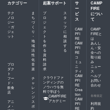
カテゴリー
起案サポート
サ
CAMP
ー
FIRE
テク
ま
プ
ス
ビ
につい
ノロ
ち
ロ
タ
ス
て
ジー
づ
ジ
ッ
・ガ
く
ェ
フ
CAM
CAMP
ジェ
り
ク
に
PFI
FIREと
ット
・
ト
相
RE
は
地
を
談
CAM
あんし
域
作
す
PFI
ん・安
活
る
る
RE
全への
性
資
コ
取り組
化
料
ミュ
み
プロ
音
請
ニ
ニュー
ダク
楽
求
ティ
ス
ト
CAM
ヘルプ
クラウドファ
フー
チ
PFI
お問い
ンディングの
ド・
ャ
RE
合わせ
ノウハウを無
飲食
レ
Crea
料で学ぼう
店
ン
tion
各種規定
CAMPFIRE
ジ
CAM
アカデミー
アニ
ス
利用規
PFI
メ・
ポ
約
RE