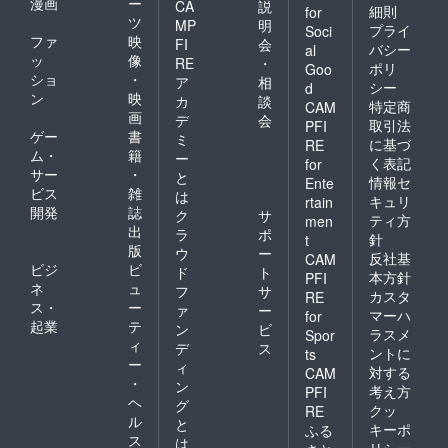
漫画
ー
CA
説
細則
for
ツ
MP
明
プライ
Soci
ファ
映
FI
会
バシー
al
ッ
像
RE
・
ポリ
Goo
ショ
・
ア
相
シー
d
ン
映
カ
談
特定商
CAM
画
デ
会
取引法
PFI
ゲー
書
ミ
に基づ
RE
ム・
籍
ー
く表記
for
サー
・
と
情報セ
Ente
ビス
雑
は
キュリ
rtain
開発
誌
ク
サ
ティ方
men
出
ラ
ポ
針
t
版
ウ
ー
反社基
CAM
ビジ
ビ
ド
ト
本方針
PFI
ネ
ュ
フ
サ
カスタ
RE
ス・
ー
ァ
ー
マーハ
for
起業
テ
ン
ビ
ラスメ
Spor
ィ
デ
ス
ントに
ts
ー
ィ
対する
CAM
・
ン
考え方
PFI
ヘ
グ
クッ
RE
ル
と
キーポ
ふる
ス
は