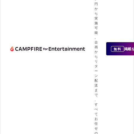
円
か
ら
実
施
可
能
。
企
画
掲載
無料
か
ら
リ
タ
ー
ン
配
送
ま
で
、
す
べ
て
お
任
せ
の