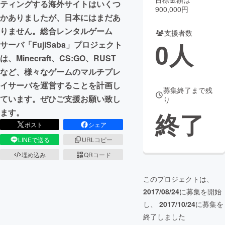
ティングする海外サイトはいくつ
900,000円
かありましたが、日本にはまだあ
まちづくり・地域活性化
りません。総合レンタルゲーム
支援者数
0
人
サーバ「FujiSaba」プロジェクト
CAMPFIRE for Social Good
CAMPFIRE Creation
は、Minecraft、CS:GO、RUST
CAMPFIREふるさと納税
machi-ya
コミュニティ
など、様々なゲームのマルチプレ
イサーバを運営することを計画し
募集終了まで残
ています。ぜひご支援お願い致し
り
ます。
終了
ポスト
シェア
LINEで送る
URLコピー
埋め込み
QRコード
このプロジェクトは、
2017/08/24
に募集を開始
し、
2017/10/24
に募集を
終了しました