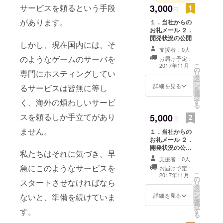
サービスを頼るという手段
3,000
円
があります。
１．当社からの
お礼メール ２．
開発状況の公開
しかし、現在国内には、そ
支援者：0人
のようなゲームのサーバを
お届け予定：
こ
2017年11月
の
専門にホスティングしてい
リ
タ
ー
ン
詳細を見る
るサービスは皆無に等し
を
選
択
く、海外の煩わしいサービ
す
る
スを頼るしか手立てがあり
5,000
円
ません。
１．当社からの
お礼メール ２．
開発状況の公開
私たちはそれに気づき、早
３．FujiSabaク
支援者：0人
ローズドβテス
急にこのようなサービスを
お届け予定：
ト３０日間無料
こ
2017年11月
の
チケット（１
スタートさせなければなら
リ
タ
枚・メール送付
ー
ン
になります。）
詳細を見る
ないと、準備を続けていま
を
選
択
す。
す
る