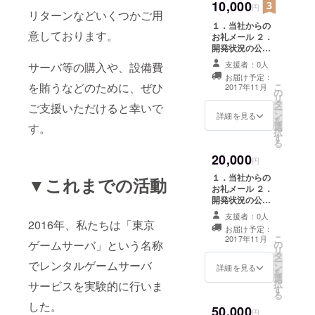
10,000
円
リターンなどいくつかご用
１．当社からの
意しております。
お礼メール ２．
開発状況の公開
３．FujiSabaク
支援者：0人
サーバ等の購入や、設備費
ローズドβテス
お届け予定：
ト３０日間無料
を賄うなどのために、ぜひ
こ
2017年11月
の
チケット（１
リ
タ
枚・メール送付
ご支援いただけると幸いで
ー
ン
になります）
詳細を見る
を
選
す。
４．FujiSabaオ
択
す
リジナルステッ
る
カー ※お届け予
20,000
定は１，２，３
円
番のものです。
１．当社からの
▼これまでの活動
４番は準備がで
お礼メール ２．
き次第発送しま
開発状況の公開
す。
３．FujiSabaク
支援者：0人
ローズドβテス
2016年、私たちは「東京
お届け予定：
ト３０日間無料
こ
2017年11月
ゲームサーバ」という名称
の
チケット（２
リ
タ
枚・メール送付
ー
でレンタルゲームサーバ
ン
になります。）
詳細を見る
を
選
４．FujiSabaオ
択
サービスを実験的に行いま
す
リジナルステッ
る
カー（２枚） ※
した。
50,000
お届予定は１，
円