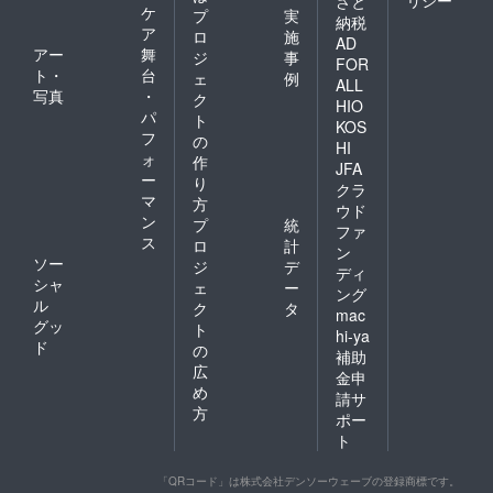
リシー
さと
ケ
プ
実
納税
ア
ロ
施
AD
アー
舞
ジ
事
FOR
ト・
台
ェ
例
ALL
写真
・
ク
HIO
パ
ト
KOS
フ
の
HI
ォ
作
JFA
ー
り
クラ
マ
方
ウド
ン
プ
統
ファ
ス
ロ
計
ン
ソー
ジ
デ
ディ
シャ
ェ
ー
ング
ル
ク
タ
mac
グッ
ト
hi-ya
ド
の
補助
広
金申
め
請サ
方
ポー
ト
「QRコード」は株式会社デンソーウェーブの登録商標です。