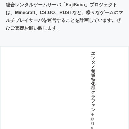
総合レンタルゲームサーバ「FujiSaba」プロジェクト
は、Minecraft、CS:GO、RUSTなど、様々なゲームのマ
ルチプレイサーバを運営することを計画しています。ぜ
ひご支援お願い致します。
エ
ン
タ
メ
領
域
特
化
型
ク
ラ
フ
ァ
ン
手
数
料
0