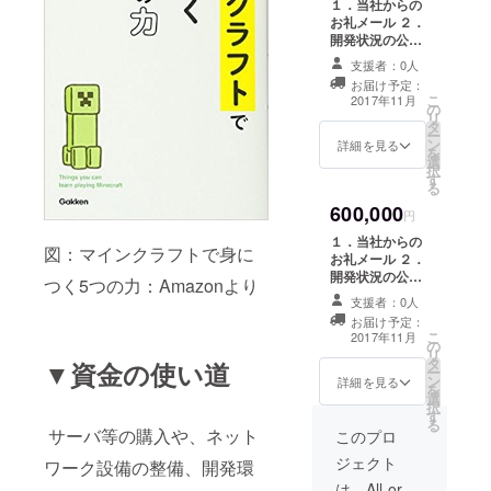
１．当社からの
ファイル（４
お礼メール ２．
枚） お届予定は
開発状況の公開
１，２，３番の
３．FujiSabaク
ものです。４，
支援者：0人
ローズドβテス
５番は準備がで
お届け予定：
ト永久無料チ
こ
き次第発送しま
2017年11月
の
ケット（メール
リ
す。
タ
送付になりま
ー
ン
す。） ４．
詳細を見る
を
選
FujiSabaサービ
択
す
ス開始後３０日
る
間無料チケット
600,000
（２枚・メール
円
送付になりま
１．当社からの
す） ５．
図：マインクラフトで身に
お礼メール ２．
FujiSabaオリジ
開発状況の公開
つく5つの力：Amazonより
ナルステッカー
３．FujiSabaク
（１０枚） ６．
支援者：0人
ローズドβテス
FujiSabaオリジ
お届け予定：
ト永久無料チ
こ
ナルクリアファ
2017年11月
の
ケット（メール
リ
イル（１０枚）
タ
送付になりま
▼資金の使い道
ー
※お届予定は１，
ン
す） ４．
詳細を見る
を
２，３，４番の
選
FujiSabaサービ
択
ものです。５，
す
ス開始後永久無
る
６番は準備がで
サーバ等の購入や、ネット
料チケット ５．
このプロ
き次第発送しま
FujiSabaオリジ
す。
ジェクト
ワーク設備の整備、開発環
ナルステッカー
（１５枚） ６．
は、All-or-