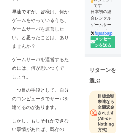
です
早速ですが、皆様は、何か
日本初の総
合レンタル
ゲームをやっているうち、
ゲームサー
ゲームサーバを運営した
バサービス
fujisabajp
い。と思ったことは、あり
「FujiSaba
メッセー
」を提供す
ジを送る
ませんか？
る予定で
す。
ゲームサーバを運営するた
めには、何が思いつくで
リターンを
しょう。
選ぶ
一つ目の手段として、自分
目標金額
のコンピュータでサーバを
未達なら
建てるのがあります。
全額返金
されます
(All-or-
しかし、もしそれができな
Nothing
い事情があれば、既存の
方式)