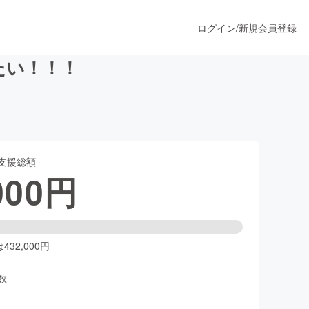
ログイン
/
新規会員登録
たい！！！
うすぐ公開されます
支援総額
プロダクト
000
円
ファッション
スポーツ
32,000円
数
ア
ソーシャルグッド
人