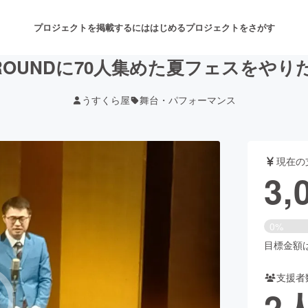
プロジェクトを掲載するには
はじめる
プロジェクトをさがす
ROUNDに70人集めた夏フェスをやり
うすくら屋
舞台・パフォーマンス
注目のリターン
注目の新着プロジェクト
募集終了が近いプロジェクト
も
現在の
音楽
舞台・パフォーマンス
3,
ゲーム・サービス開発
フード・飲食店
0%
書籍・雑誌出版
アニメ・漫画
目標金額は4
支援者
チャレンジ
ビューティー・ヘルスケ
2