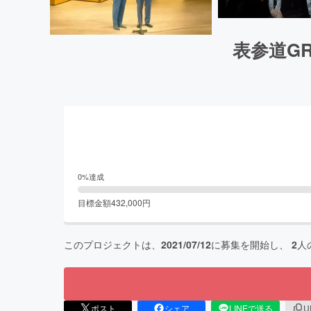
表参道G
0
%達成
目標金額
432,000
円
このプロジェクトは、
2021/07/12
に募集を開始し、
2
人
ポスト
シェア
LINEで送る
U