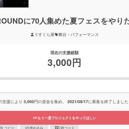
ROUNDに70人集めた夏フェスをやり
うすくら屋
舞台・パフォーマンス
現在の支援総額
3,000
円
の支援により
3,000
円の資金を集め、
2021/08/17
に募集を終了しました
もう一度プロジェクトをやってほしい
RLコピー
埋め込み
QRコード