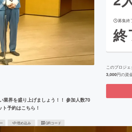
募集終
CAMPFIRE for Social Good
CAMPFIRE Creation
終
CAMPFIREふるさと納税
machi-ya
コミュニティ
このプロジェ
3,000
円の資
い業界を盛り上げましょう！！ 参加人数70
ケット予約はこちら！
ピー
埋め込み
QRコード