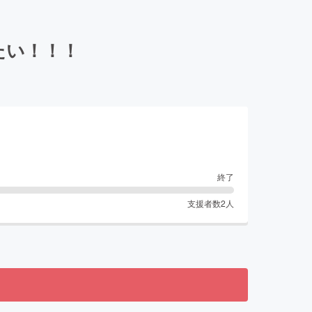
たい！！！
終了
支援者数
2
人