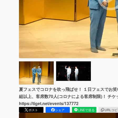
まちづくり・地域活性化
夏フェスでコロナを吹っ飛ばせ！ １日フェスでお笑
組以上、客席数70人(コロナによる客席制限)！ チ
https://tiget.net/events/137772
ポスト
シェア
LINEで送る
URLコ