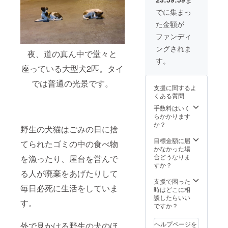
コース
記入を
ター3点
お願い
でに集まっ
(色はラ
します
た金額が
ンダム
(記入が
となり
ない場
ファンディ
ます。
合はラ
ングされま
ご了承
ンダム
夜、道の真ん中で堂々と
くださ
となり
す。
いま
ます。)
座っている大型犬2匹。タイ
せ。) ⑤
(すべて
では普通の光景です。
支援し
1点もの
支援に関するよ
てくだ
なの
くある質問
さった
で、
方全員
色・柄
手数料はいく
をご招
はラン
らかかります
待する
ダムと
か？
野生の犬猫はごみの日に捨
Facebo
なりま
okペー
す。ご
目標金額に届
てられたゴミの中の食べ物
ジにて
了承く
かなかった場
お名前
ださい
合どうなりま
を漁ったり、屋台を営んで
または
ませ。)
すか？
ペン
④象の
る人が廃棄をあげたりして
ネーム
珪藻土
支援で困った
毎日必死に生活をしていま
を掲載
コース
時はどこに相
させて
ター4点
談したらいい
す。
いただ
⑤支援
ですか？
きま
してく
す。 →
ださっ
ヘルプページを
外で見かける野生の犬のほ