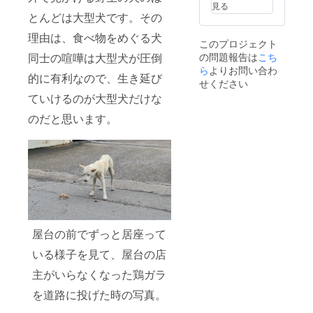
備考欄
た方全
見る
にて記
員をご
とんどは大型犬です。その
入お願
招待す
いしま
る
理由は、食べ物をめぐる犬
このプロジェクト
す。 ※
Facebo
同士の喧嘩は大型犬が圧倒
の問題報告は
こち
場合に
okペー
よって
ジにて
ら
よりお問い合わ
的に有利なので、生き延び
変更を
お名前
せください
お願い
または
ていけるのが大型犬だけな
する場
ペン
合がご
ネーム
のだと思います。
ざいま
を掲載
す。
させて
（誹謗
いただ
中傷を
きま
連想さ
す。 →
せる言
備考欄
葉な
にて記
ど）
入お願
いしま
す。 ※
屋台の前でずっと居座って
場合に
よって
いる様子を見て、屋台の店
変更を
お願い
主がいらなくなった鶏ガラ
する場
合がご
を道路に投げた時の写真。
ざいま