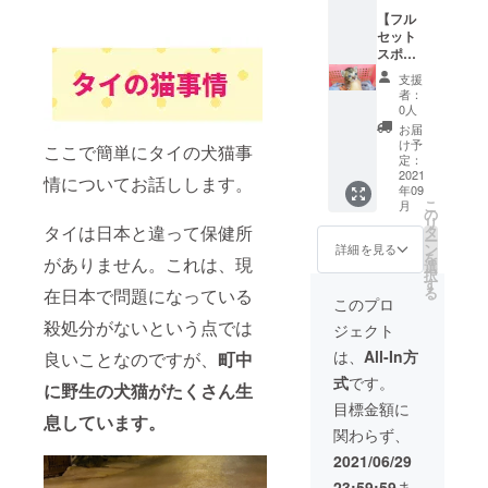
ださい
可) →備
バック
ませ。)
考欄に
【フル
チャー
④象の
て希望
セット
ム ・マ
珪藻土
する雑
スポン
スクス
コース
貨5点の
サー
トラッ
支援
ター2点
記入を
コー
プ ・マ
者：
(色はラ
お願い
ス】 ・
スク
0人
ンダム
します
リター
ケース
お届
となり
(記入が
ン内容
け予
ここで簡単にタイの犬猫事
ます。
ない場
①お礼
定：
ご了承
合はラ
のメー
2021
情についてお話しします。
年09
くださ
ンダム
ル ②保
こ
月
いま
となり
護活動
の
リ
せ。)
ます。)
のレ
タイは日本と違って保健所
タ
ー
《雑貨
(すべて
ポート
ン
詳細を見る
を
がありません。これは、現
詳細》
1点もの
(メール
選
択
・ヘア
なの
にて) ③
す
る
在日本で問題になっている
ピン ・
で、
スト
このプロ
ヘアゴ
色・柄
リート
殺処分がないという点では
ジェクト
ム ・
はラン
チルド
バック
ダムと
レン支
は、
All-In方
良いことなのですが、
町中
チャー
なりま
援雑貨5
式
です。
ム ・マ
す。ご
点(重複
に野生の犬猫がたくさん生
スクス
了承く
可) →備
目標金額に
トラッ
ださい
考欄に
息しています。
関わらず、
プ ・マ
ませ。)
て希望
スク
④象の
する雑
2021/06/29
ケース
珪藻土
貨5点の
23:59:59
ま