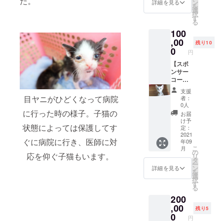
た。
チルド
なの
ン
プ ・マ
詳細を見る
を
レン支
で、
選
スク
択
援雑貨4
色・柄
す
ケース
る
点(重複
はラン
100
可) →備
ダムと
考欄に
,00
なりま
残り10
て希望
す。ご
0
円
する雑
了承く
貨4点の
【スポ
ださい
記入を
ンサー
ませ。)
お願い
コー
④象の
します
ス】 ・
珪藻土
支援
(記入が
リター
コース
目ヤニがひどくなって病院
者：
ない場
ン内容
ター1点
0人
合はラ
①お礼
(色はラ
に行った時の様子。子猫の
お届
ンダム
のメー
ンダム
け予
状態によっては保護してす
となり
ル ②保
となり
定：
ます。)
護活動
2021
ます。
ぐに病院に行き、医師に対
年09
(すべて
のレ
ご了承
こ
月
1点もの
ポート
くださ
の
応を仰ぐ子猫もいます。
リ
なの
(メール
いま
タ
ー
で、
にて) ③
せ。)
ン
詳細を見る
を
色・柄
スト
《雑貨
選
択
はラン
リート
詳細》
す
る
ダムと
チルド
・ヘア
200
なりま
レン支
ピン ・
す。ご
援雑貨5
,00
ヘアゴ
残り5
了承く
点(重複
ム ・
0
円