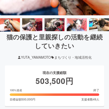
猫の保護と里親探しの活動を継続
していきたい
YUTA_YAMAMOTO
まちづくり・地域活性化
現在の支援総額
503,500
円
終了
100
%達成
目標金額
500,000
円
支援者数
49
人