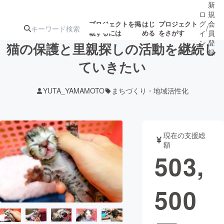
新
ロ
規
グ
会
プロジェクトを掲
はじ
プロジェクト
/
載するには
める
をさがす
イ
員
ン
登
猫の保護と里親探しの活動を継続し
録
ていきたい
人気のプロ
注目のリ
注目の新着プロ
募集終了が近いプ
もうすぐ公開
YUTA_YAMAMOTO
まちづくり・地域活性化
ジェクト
ターン
ジェクト
ロジェクト
されます
アート・写真
音楽
現在の支援総
額
503,
テクノロジー・ガジェット
ゲーム・サ
500
映像・映画
書籍・雑誌
ビジネス・起業
チャレンジ