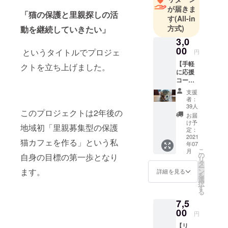
が届きま
「猫の保護と里親探しの活
す
(All-in
方式)
動を継続していきたい」
3,0
00
というタイトルでプロジェ
円
【手軽
クトを立ち上げました。
に応援
コー
ス！】
支援
リター
者：
ン品の
39人
このプロジェクトは2年後の
購入、
お届
発送に
け予
地域初「里親募集型の保護
費用が
定：
発生し
2021
猫カフェを作る」という私
年07
ないの
こ
月
で、頂
の
自身の目標の第一歩となり
リ
いた金
タ
ー
額すべ
ます。
ン
詳細を見る
を
てを保
選
択
護猫活
す
る
動に使
7,5
わせて
いただ
00
円
きま
【リ
す。 ※