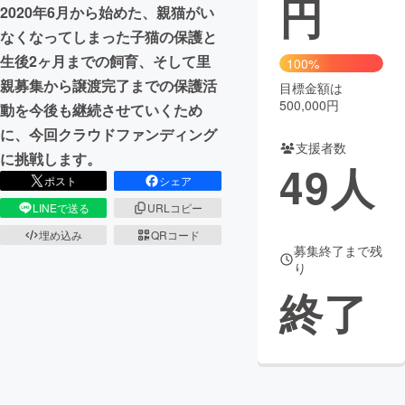
円
2020年6月から始めた、親猫がい
まちづくり・地域活性化
なくなってしまった子猫の保護と
生後2ヶ月までの飼育、そして里
100%
親募集から譲渡完了までの保護活
目標金額は
CAMPFIRE for Social Good
CAMPFIRE Creation
500,000円
動を今後も継続させていくため
CAMPFIREふるさと納税
machi-ya
コミュニティ
に、今回クラウドファンディング
支援者数
に挑戦します。
49
人
ポスト
シェア
LINEで送る
URLコピー
埋め込み
QRコード
募集終了まで残
り
終了