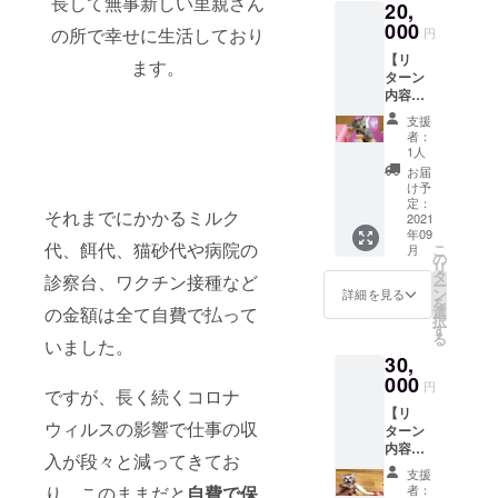
長して無事新しい里親さん
20,
考欄に
なりま
て希望
000
す。ご
の所で幸せに生活しており
円
する雑
了承く
【リ
貨3点の
ださ
ます。
ターン
記入を
い。)
内容】
お願い
《雑貨
①お礼
します
詳細》
支援
のメー
(記入が
・ヘア
者：
ル ②保
ない場
ピン ・
1人
護活動
合はラ
ヘアゴ
お届
のレ
ンダム
ム ・
け予
ポート
となり
定：
バック
それまでにかかるミルク
(メール
2021
ます。)
チャー
年09
にて) ③
(すべて
ム ・マ
代、餌代、猫砂代や病院の
こ
月
スト
1点もの
の
スクス
リ
リート
なの
タ
トラッ
診察台、ワクチン接種など
ー
チルド
で、
ン
プ ・マ
詳細を見る
を
レン支
色・柄
選
の金額は全て自費で払って
スク
択
援雑貨4
はラン
す
ケース
る
点 →備
いました。
ダムと
30,
考欄に
なりま
て希望
000
す。ご
円
ですが、長く続くコロナ
する雑
了承く
【リ
貨4点の
ださ
ウィルスの影響で仕事の収
ターン
記入を
い。)
内容】
お願い
《雑貨
入が段々と減ってきてお
①お礼
します
詳細》
支援
のメー
(記入が
・ヘア
者：
り、このままだと
自費で保