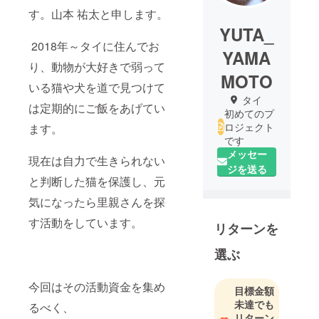
す。山本 祐太と申します。
YUTA_
2018年～タイに住んでお
YAMA
り、動物が大好きで弱って
MOTO
いる猫や犬を道で見つけて
タイ
は定期的にご飯をあげてい
初めてのプ
ロジェクト
ます。
です
メッセー
現在は自力で生きられない
ジを送る
と判断した猫を保護し、元
気になったら里親さんを探
す活動をしています。
リターンを
選ぶ
今回はその活動資金を集め
目標金額
未達でも
るべく、
リターン