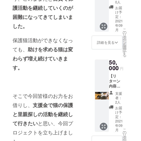
ル ②保
ない場
ピン ・
0人
護活動
合はラ
護活動を継続していくのが
ヘアゴ
お届
のレ
ンダム
ム ・
け予
ポート
困難になってきてしまいま
となり
定：
バック
(メール
2021
ます。)
チャー
した。
年09
にて) ③
(すべて
ム ・マ
こ
月
スト
1点もの
の
スクス
リ
リート
なの
タ
トラッ
保護猫活動ができなくなっ
ー
チルド
で、
ン
プ ・マ
詳細を見る
を
レン支
色・柄
選
スク
ても、
助けを求める猫は変
択
援雑貨4
はラン
す
ケース
る
点(重複
ダムと
わらず増え続けていきま
50,
可) →備
なりま
考欄に
000
す。
す。ご
円
て希望
了承く
【リ
する雑
ださ
ターン
貨4点の
い。)
内容】
記入を
《雑貨
①お礼
お願い
詳細》
支援
そこで今回皆様のお力をお
のメー
します
・ヘア
者：
ル ②保
(記入が
ピン ・
2人
借りし、
支援金で猫の保護
護活動
ない場
ヘアゴ
お届
のレ
合はラ
ム ・
け予
と里親探しの活動を継続し
ポート
ンダム
定：
バック
(メール
2021
となり
チャー
て行きたい
と思い、今回プ
年09
にて) ③
ます。)
ム ・マ
こ
月
スト
ロジェクトを立ち上げまし
(すべて
の
スクス
リ
リート
1点もの
タ
トラッ
ー