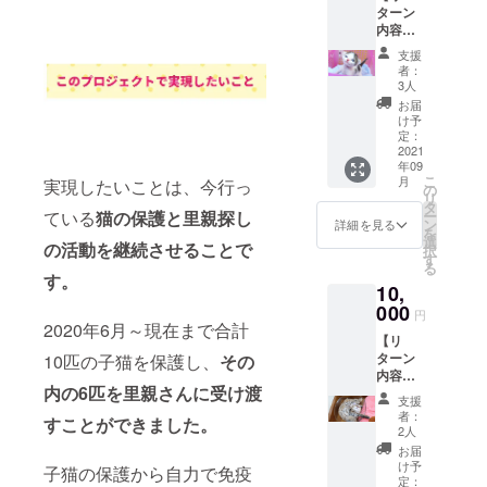
ターン
リター
内容】
ン内容※
①お礼
①お礼
支援
のメー
のメー
者：
ル ②保
ル ②保
3人
護活動
護活動
お届
のレ
のレ
け予
ポート
ポート
定：
(メール
2021
(メール
年09
にて) ③
にて)
こ
月
実現したいことは、今行っ
スト
の
リ
リート
タ
ー
ている
猫の保護と里親探し
チルド
ン
詳細を見る
を
レン支
選
の活動を継続させること
で
択
援雑貨1
す
る
点 →備
す。
10,
考欄に
て希望
000
円
する雑
2020年6月～現在まで合計
【リ
貨1点の
ターン
10匹の子猫を保護し、
その
記入を
内容】
お願い
内の6匹を里親さんに受け渡
①お礼
します
支援
のメー
(記入が
者：
すことができました。
ル ②保
ない場
2人
護活動
合はラ
お届
のレ
ンダム
け予
子猫の保護から自力で免疫
ポート
となり
定：