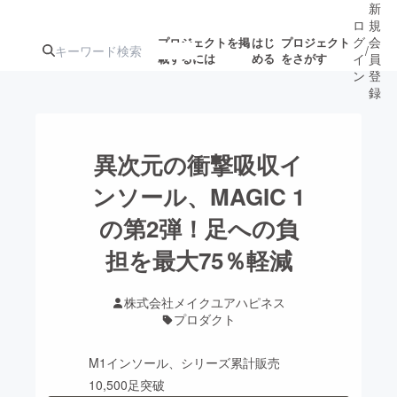
新
ロ
規
グ
会
プロジェクトを掲
はじ
プロジェクト
/
載するには
める
をさがす
イ
員
ン
登
録
人気のプロ
注目のリ
注目の新着プロ
募集終了が近いプ
もうすぐ公開
異次元の衝撃吸収イ
ジェクト
ターン
ジェクト
ロジェクト
されます
ンソール、MAGIC 1
の第2弾！足への負
アート・写真
音楽
担を最大75％軽減
テクノロジー・ガジェット
ゲーム・サ
株式会社メイクユアハピネス
プロダクト
映像・映画
書籍・雑誌
M1インソール、シリーズ累計販売
ビジネス・起業
チャレンジ
10,500足突破