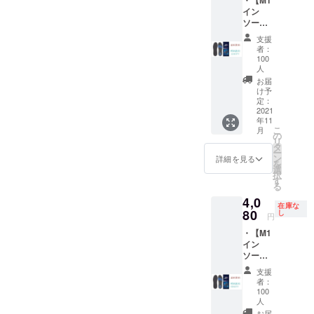
・【M1
m-
送料込
イン
24.5cm
み ※発
ソール
) Mサイ
送（追
2021】
ズ
跡番号
支援
1足セッ
(24.5c
あり）
者：
ト（全5
m-
100
はポス
サイズ
26.5cm
人
ト投函
から選
) Lサイ
お届
※仕様、
択） XS
ズ
け予
デザイ
サイズ
定：
(26.5c
ン等、
2021
(21cm
m-
改良の
年11
－
28.5cm
ため、
こ
月
22.5cm
の
) 一般販
一部変
リ
) Sサイ
タ
売の予
更にな
ー
ズ
ン
定価格
詳細を見る
る場合
を
(22.5c
選
9,940円
がござ
択
m-
す
（税
いま
る
24.5cm
込）の
す。あ
4,0
) Mサイ
14％オ
らかじ
在庫な
80
ズ
し
フ ※消
円
めご了
(24.5c
費税・
承願い
・【M1
m-
送料込
ます
イン
26.5cm
み ※発
ソール
) Lサイ
送（追
2021】
ズ
跡番号
支援
1足セッ
(26.5c
あり）
者：
ト（全5
m-
100
はポス
サイズ
人
28.5cm
ト投函
から選
お届