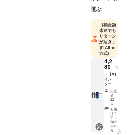
ます。使い
選ぶ
手の目線か
ら商品開発
も行ってい
目標金額
る会社で
未達でも
リターン
す。イン
が届きま
ソールのプ
す
(All-in
ロ集団（15
方式)
年の経験）
4,2
と共同で製
80
円
品化した
・【M1
MAGIC 1、
イン
いくつかの
ソール
2021】
バッグのメ
支援
1足セッ
者：
リットを組
ト（全5
221
み合わせて
サイズ
人
から選
製品化した
お届
択） XS
け予
リサイズ
サイズ
定：
2021
バッグは、
(21cm
年12
－
少し先を行
こ
月
22.5cm
の
リ