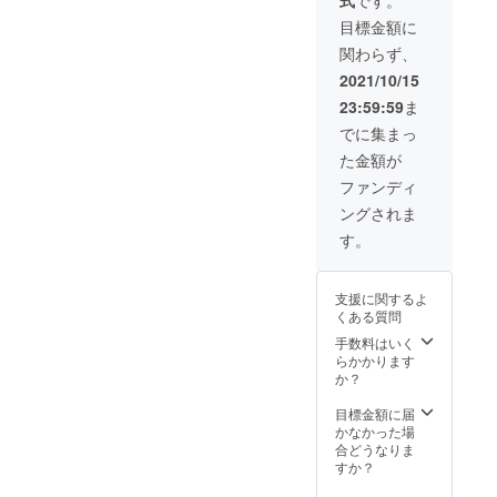
式
です。
) Mサイ
送（追
ズ
目標金額に
跡番号
(24.5c
あり）
関わらず、
m-
はポス
26.5cm
2021/10/15
ト投函
) Lサイ
※仕様、
23:59:59
ま
ズ
デザイ
(26.5c
でに集まっ
ン等、
m-
改良の
た金額が
28.5cm
ため、
) 一般販
ファンディ
一部変
売の予
更にな
ングされま
定価格
る場合
9,940円
す。
がござ
（税
いま
込）の
す。あ
18％オ
らかじ
支援に関するよ
フ ※消
めご了
くある質問
費税・
承願い
送料込
手数料はいく
ます
み ※発
らかかります
送（追
か？
跡番号
あり）
目標金額に届
はポス
かなかった場
ト投函
合どうなりま
※仕様、
すか？
デザイ