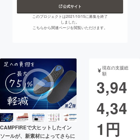
公式サイト
まちづくり・地域活性化
このプロジェクトは2021/10/15に募集を終了
しました。
こちらから関連ページを閲覧いただけます。
CAMPFIRE for Social Good
CAMPFIRE Creation
CAMPFIREふるさと納税
machi-ya
コミュニティ
現在の支援総
額
3,94
4,34
1
円
CAMPFIREで大ヒットしたイン
ソールが、新素材によってさらに