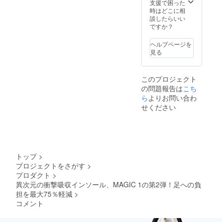
ン等、
支援で困った
改良の
時はどこに相
ため、
談したらいい
一部変
ですか？
更にな
る場合
ヘルプページを
がござ
見る
いま
す。あ
らかじ
このプロジェクト
めご了
の問題報告は
こち
承願い
ら
よりお問い合わ
ます
せください
トップ
>
プロジェクトをさがす
>
プロダクト
>
異次元の衝撃吸収インソール、MAGIC 1の第2弾！足への負
担を最大75％軽減
>
コメント