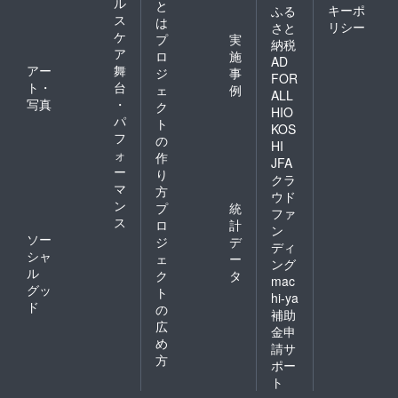
ル
と
キーポ
ふる
ス
は
リシー
さと
ケ
プ
実
納税
ア
ロ
施
AD
アー
舞
ジ
事
FOR
ト・
台
ェ
例
ALL
写真
・
ク
HIO
パ
ト
KOS
フ
の
HI
ォ
作
JFA
ー
り
クラ
マ
方
ウド
ン
プ
統
ファ
ス
ロ
計
ン
ソー
ジ
デ
ディ
シャ
ェ
ー
ング
ル
ク
タ
mac
グッ
ト
hi-ya
ド
の
補助
広
金申
め
請サ
方
ポー
ト