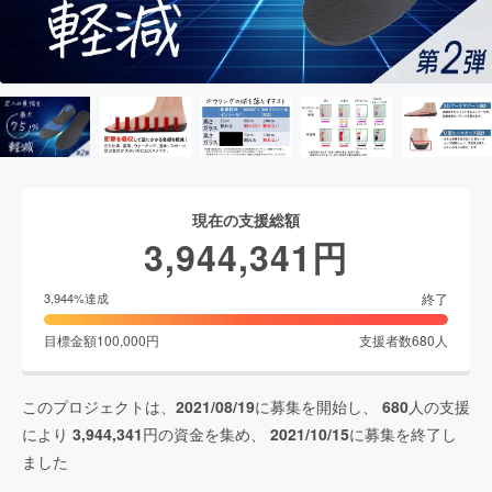
現在の支援総額
3,944,341
円
終了
3,944
%達成
目標金額
100,000
円
支援者数
680
人
このプロジェクトは、
2021/08/19
に募集を開始し、
680
人の支援
により
3,944,341
円の資金を集め、
2021/10/15
に募集を終了し
ました