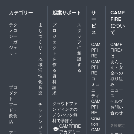
カテゴリー
起案サポート
サ
CAMP
ー
FIRE
テク
ま
プ
ス
ビ
につい
ノロ
ち
ロ
タ
ス
て
ジー
づ
ジ
ッ
・ガ
く
ェ
フ
CAM
CAMP
ジェ
り
ク
に
PFI
FIREと
ット
・
ト
相
RE
は
地
を
談
CAM
あんし
域
作
す
PFI
ん・安
活
る
る
RE
全への
性
資
コ
取り組
化
料
ミュ
み
プロ
音
請
ニ
ニュー
ダク
楽
求
ティ
ス
ト
CAM
ヘルプ
クラウドファ
フー
チ
PFI
お問い
ンディングの
ド・
ャ
RE
合わせ
ノウハウを無
飲食
レ
Crea
料で学ぼう
店
ン
tion
各種規定
CAMPFIRE
ジ
CAM
アカデミー
アニ
ス