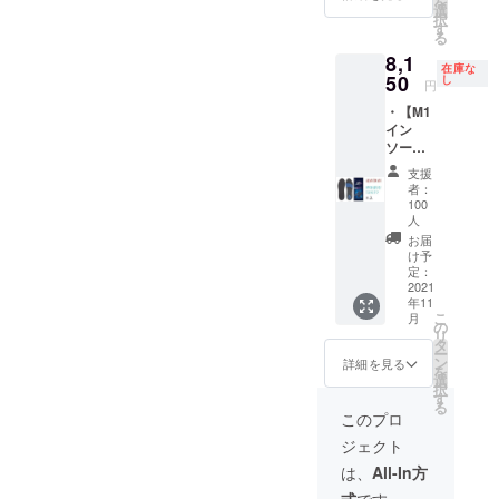
がござ
を
－
選
（税
いま
択
22.5cm
す
込）の
す。あ
る
) Sサイ
18％オ
らかじ
8,1
ズ
フ ※消
在庫な
めご了
50
(22.5c
し
費税・
円
承願い
m-
送料込
ます
・【M1
24.5cm
み ※発
イン
) Mサイ
送（追
ソール
ズ
跡番号
2021】
(24.5c
あり）
支援
2足セッ
m-
者：
はポス
ト（XL
26.5cm
100
ト投函
サイズ
人
) Lサイ
※仕様、
以外の4
ズ
お届
デザイ
サイズ
け予
(26.5c
ン等、
から自
定：
m-
改良の
2021
由に2足
28.5cm
ため、
年11
分選
) 一般販
一部変
こ
月
択） XS
の
売の予
更にな
リ
サイズ
タ
定価格
る場合
ー
(21cm
ン
詳細を見る
9,940円
がござ
を
－
選
（税
いま
択
22.5cm
す
込）の
す。あ
る
) Sサイ
このプロ
22％オ
らかじ
ズ
フ ※消
めご了
ジェクト
(22.5c
費税・
承願い
m-
は、
All-In方
送料込
ます
24.5cm
み ※発