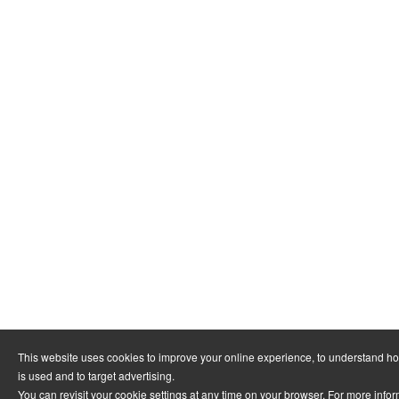
This website uses cookies to improve your online experience, to understand h
is used and to target advertising.
You can revisit your cookie settings at any time on your browser. For more info