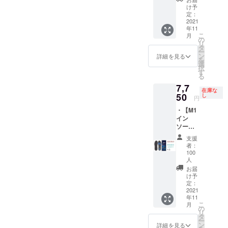
) XLサ
※仕様、
択） XS
け予
イズ
デザイ
サイズ
定：
(29cm-
ン等、
2021
(21cm
31cm)
改良の
年11
－
一般販
ため、
こ
月
22.5cm
の
売の予
一部変
リ
) Sサイ
タ
定価格
更にな
ー
ズ
ン
詳細を見る
4,970円
る場合
を
(22.5c
選
（税
がござ
択
m-
す
込）の
いま
る
24.5cm
22％オ
す。あ
7,7
) Mサイ
フ ※消
らかじ
在庫な
50
ズ
し
費税・
円
めご了
(24.5c
送料込
承願い
・【M1
m-
み ※発
ます
イン
26.5cm
送（追
ソール
) Lサイ
跡番号
2021】
ズ
あり）
支援
2足セッ
(26.5c
者：
はポス
ト（XL
m-
100
ト投函
サイズ
人
28.5cm
※仕様、
以外の4
) XLサ
お届
デザイ
サイズ
け予
イズ
ン等、
から自
定：
(29cm-
改良の
2021
由に2足
31cm)
ため、
年11
分選
一般販
一部変
こ
月
択） XS
の
売の予
更にな
リ
サイズ
タ
定価格
る場合
ー
(21cm
ン
詳細を見る
4,970円