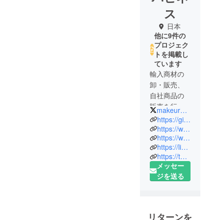
ス
日本
他に9件の
プロジェク
トを掲載し
ています
輸入商材の
卸・販売、
自社商品の
販売を行
makeurhappines
なっており
https://ginosvate.net/
ます。弊社
https://www.facebook.com/m1insole
https://www.instagram.com/m1insole/
の会社名で
https://lin.ee/yNi8k0u
あるメイク
https://twitter.com/m1insole
ユアハピネ
メッセー
スは、「あ
ジを送る
なたの幸せ
を創作す
る」という
意味になり
リターンを