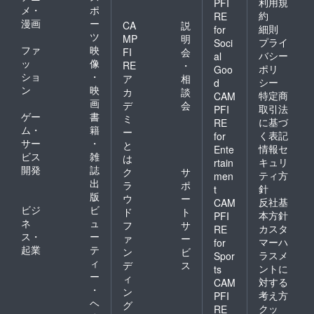
利用規
PFI
メ・
ポ
約
RE
漫画
ー
CA
説
細則
for
ツ
MP
明
プライ
Soci
ファ
映
FI
会
バシー
al
ッ
像
RE
・
ポリ
Goo
ショ
・
ア
相
シー
d
ン
映
カ
談
特定商
CAM
画
デ
会
取引法
PFI
ゲー
書
ミ
に基づ
RE
ム・
籍
ー
く表記
for
サー
・
と
情報セ
Ente
ビス
雑
は
キュリ
rtain
開発
誌
ク
サ
ティ方
men
出
ラ
ポ
針
t
版
ウ
ー
反社基
CAM
ビジ
ビ
ド
ト
本方針
PFI
ネ
ュ
フ
サ
カスタ
RE
ス・
ー
ァ
ー
マーハ
for
起業
テ
ン
ビ
ラスメ
Spor
ィ
デ
ス
ントに
ts
ー
ィ
対する
CAM
・
ン
考え方
PFI
ヘ
グ
クッ
RE