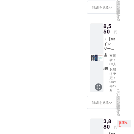
く新しい商
) Sサイ
タ
ー
ズ
ン
品でありな
詳細を見る
を
(22.5c
選
がら、しっ
択
m-
す
る
かり使える
24.5cm
8,5
) Mサイ
実用的な商
50
ズ
円
品として完
(24.5c
・【M1
成させるこ
m-
イン
26.5cm
とができま
ソール
) Lサイ
した。精一
2021】
ズ
支援
2足セッ
(26.5c
杯当プロ
者：
ト（XL
m-
65人
ジェクトに
サイズ
28.5cm
お届
以外の4
取り組んで
) XLサ
け予
サイズ
定：
イズ
参りますの
から自
2021
(29cm-
で、少しで
年12
由に2足
31cm)
こ
月
分選
の
も興味を
一般販
リ
択） XS
タ
売の予
持って頂き
ー
サイズ
ン
定価格
詳細を見る
を
ご支援をい
(21cm
選
4,970円
択
－
す
（税
ただけまし
る
22.5cm
込）の
たら幸いで
3,8
) Sサイ
14％オ
在庫な
ズ
80
す。
し
フ ※消
円
(22.5c
費税・