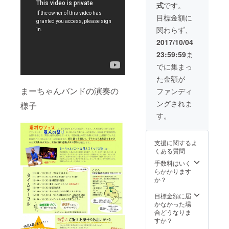
スト10名の1
式
です。
に掲載
人に選ばれ
しま
目標金額に
す。)
る。
関わらず、
2017/10/04
2017年オー
23:59:59
ま
ライ！ニッ
でに集まっ
ポン大賞審
た金額が
査委員長賞
まーちゃんバンドの演奏の
ファンディ
（農林水産
ングされま
省主催）受
様子
賞
す。
2018年12
支援に関するよ
月 程ヶ谷
くある質問
基金 男女
手数料はいく
共同参画・
らかかります
か？
少子化関連
顕彰事業
目標金額に届
かなかった場
活動賞受
合どうなりま
賞
すか？
2019年2月