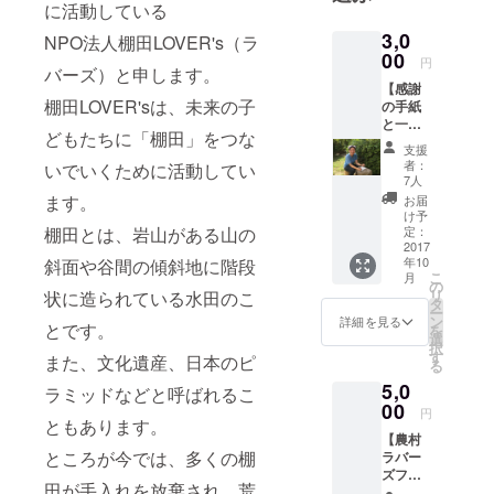
環境と人間
に活動している
に関して分
3,0
NPO法人棚田LOVER's（ラ
野の枠を越
00
円
バーズ）と申します。
えて、総合
【感謝
的に学び、
棚田LOVER'sは、未来の子
の手紙
そして、環
と一合
どもたちに「棚田」をつな
一会の
境教育が環
支援
棚田米
者：
いでいくために活動してい
境問題に重
一合】
7人
スタッ
要な役割を
ます。
お届
フ井上
け予
果たすと気
瑞紀が
定：
棚田とは、岩山がある山の
付き、研究
感謝手
2017
年10
斜面や谷間の傾斜地に階段
紙を書
を行う
こ
月
きま
の
その中で棚
リ
状に造られている水田のこ
す。 一
タ
ー
田と出会
合一会
ン
詳細を見る
とです。
を
（一期
選
い、環境教
択
一会）
す
また、文化遺産、日本のピ
る
育と棚田の
として
5,0
棚田米
つながりを
ラミッドなどと呼ばれるこ
一合を
00
円
強く感じ
プレゼ
ともあります。
る。
【農村
ントし
ところが今では、多くの棚
ラバー
ます。
そして、地
ズフェ
域の方々か
田が手入れを放棄され、荒
スに