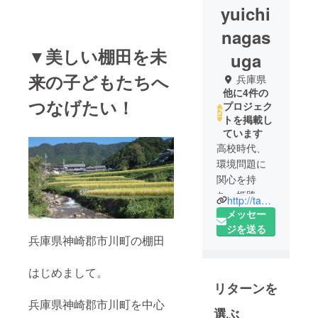
yuichi
nagas
▼美しい棚田を未
uga
来の子どもたちへ
兵庫県
他に4件の
つなげたい！
プロジェク
トを掲載し
ています
高校時代、
環境問題に
関心を持
ち、姫路工
http://tanadalove.com/
業大学環境
メッセー
人間学部、
ジを送る
兵庫県神崎郡市川町の棚田
兵庫県立大
学大学院環
はじめまして。
境人間学研
リターンを
究科卒業。
兵庫県神崎郡市川町を中心
選ぶ