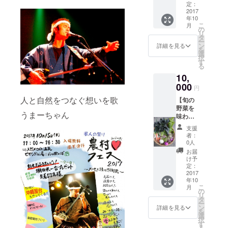
でのス
定：
おいしい！
テージ
2017
また食べた
年10
前特別
こ
月
席 ・サ
の
い！
リ
イン入
タ
畑や田ん
ー
りCD
ン
詳細を見る
を
ぼ、棚田に
・フェ
選
択
スの割
す
いきたい！
る
引券300
ありがと
10,
円分
000
う！喜んで
円
頂いてい
人と自然をつなぐ想いを歌
【旬の
る。
野菜を
うまーちゃん
味わっ
観察力を高
て応援
支援
め、一つ一
コー
者：
ス】 農
つの作業を
0人
薬・化
お届
丁寧にして
学肥料
け予
いる。
を使っ
定：
ていな
2017
年10
い旬の
将来的に
こ
月
野菜
の
リ
は、地域の
セット
タ
ー
（秋、
ン
詳細を見る
棚田米や野
を
冬の2回
選
択
菜などを使
送付）
す
る