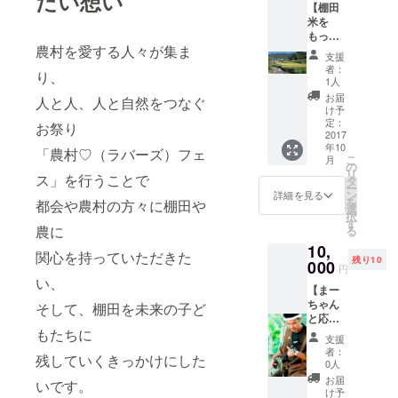
たい想い
を感じ、
【棚田
人の想いや
米を
もっと
ニーズを理
農村を愛する人々が集ま
味わっ
支援
解し、本当
て応援
者：
り、
に喜んでい
コー
1人
ス】 農
ただくこと
お届
人と人、人と自然をつなぐ
薬・化
け予
を実践し、
学肥料
定：
お祭り
を使っ
2017
人の幸せを
年10
ていな
「農村♡（ラバーズ）フェ
広げ、繋げ
こ
月
い棚田
の
リ
ている。
ス」を行うことで
米2㎏
タ
ー
（先着3
ン
詳細を見る
を
都会や農村の方々に棚田や
名は2.5
選
本当に食べ
択
㎏）
す
農に
る
て涙が出る
10,
ぐらいの感
関心を持っていただきた
残り10
000
円
動できる体
い、
【まー
験・米・野
ちゃん
そして、棚田を未来の子ど
菜の栽培を
と応援
実践してい
もたちに
コース
支援
スペ
る。
者：
残していくきっかけにした
シャ
0人
そして、多
ル】 ・
お届
いです。
フェス
くの人々に
け予