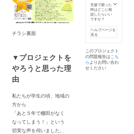
支援で困った
毎日新聞地
時はどこに相
球未来賞ク
談したらいい
ですか？
ヘルプページを
チラシ裏面
見る
このプロジェクト
▼プロジェクトを
の問題報告は
こち
ら
よりお問い合わ
やろうと思った理
せください
由
私たちが学生の頃、地域の
方から
「あと５年で棚田がなく
なってしまう！」という
切実な声を伺いました。