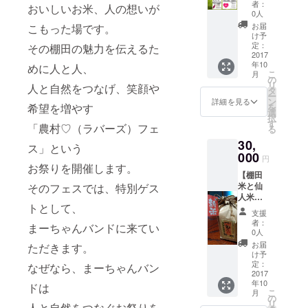
のJR播
者：
おいしいお米、人の想いが
パンフ
但線甘
賞」受賞
0人
レット
地駅か
お届
こもった場です。
（あすの兵
にA4半
ら送迎
け予
庫を創る生
分の広
あり
定：
その棚田の魅力を伝えるた
告を掲
2017
活運動協議
年10
載 (写真
めに人と人、
こ
会）全国組
月
は過去
の
リ
人と自然をつなげ、笑顔や
の応援
織からは振
タ
ー
企業の
ン
詳細を見る
興奨励賞受
を
希望を増やす
例で
選
択
賞
す。 A4
す
「農村♡（ラバーズ）フェ
る
サイズ
30,
の半分
ス」という
2012年「人
を当日
000
円
間サイズの
配布の
お祭りを開催します。
【棚田
パンフ
まちづくり
米と仙
そのフェスでは、特別ゲス
レット
賞」（兵庫
人米を
に掲載
トとして、
味わっ
しま
県知事賞）
支援
て応援
す。)
者：
受賞
まーちゃんバンドに来てい
コー
0人
ス】 ・
お届
ただきます。
農薬・
け予
2016年に山
化学肥
定：
なぜなら、まーちゃんバン
や川や海や
料を
2017
年10
使って
田畑や森林
ドは
こ
月
いない
の
など多様な
リ
人と自然をつなぐお祭りを
棚田米2