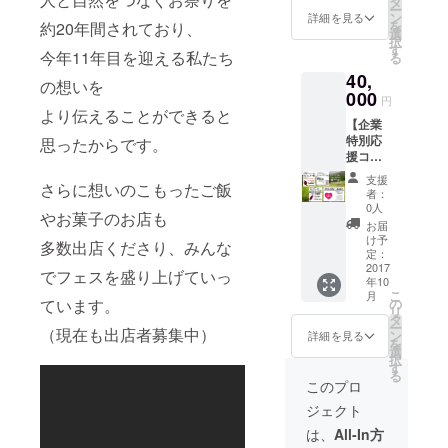
タ
ー
アウトドア
㎏ ・ブ
ン
詳細を見る
を
約20年間されており、
ランド
選
のフィール
択
化した
す
今年11年目を迎える私たち
ドで、より
る
棚田米
40,
良い未来を
仙人米5
の想いを
㎏
000
支える子ど
円
より伝えることができると
もたちを育
【企業
特別応
思ったからです。
むリーダー
援コー
の功績をた
ス】 当
支援
さらに想いのこもったご飯
たえ表彰す
日配布
者：
パンフ
0人
る「JAPAN
やお菓子のお店も
レット
お届
OUTDOOR
にA4の
け予
多数出店くださり、みんな
広告を
LEADERS
定：
掲載 (写
2017
でフェスを盛り上げていっ
AWARD2017
年10
真はイ
こ
月
」で、日本
ベント
の
ています。
リ
中に掲
タ
各地から応
ー
示した
（現在も出店者募集中）
ン
詳細を見る
募された81
を
応援企
選
択
名のリー
業の例
す
る
です。
このプロ
ダーを審査
当日配
した結果、
ジェクト
布のパ
ンフ
ファイナリ
は、
All-In方
レット