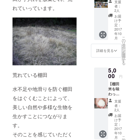
支援
行って
ら、棚田が
者：
れていっています。
応援
2人
失われてい
コー
お届
ることを伺
ス】 ・
け予
農村ラ
定：
い、
バーズ
2017
2007年5月に
年10
フェス
こ
月
棚田LOVER's
の出店
の
リ
ブース
タ
を仲間と結
ー
で使え
ン
詳細を見る
を
成。2014年
る割引
選
択
券300円
には夢であ
す
る
分 ・温
る棚田で結
5,0
泉券入
婚式を実
荒れている棚田
浴無料
00
円
券
現。
【棚田
生物・食・
水不足や地滑りを防ぐ棚田
米を味
わって
農の大切さ
をはぐくむことによって、
応援
を伝え、棚
支援
コー
者：
美しい自然や多様な生物を
田を未来の
ス】 農
2人
薬・化
子どもたち
生かすことにつながりま
お届
学肥料
け予
につないで
を使っ
定：
す。
いくため
ていな
2017
年10
そのことを感じていただく
い市川
に、
こ
月
町の棚
の