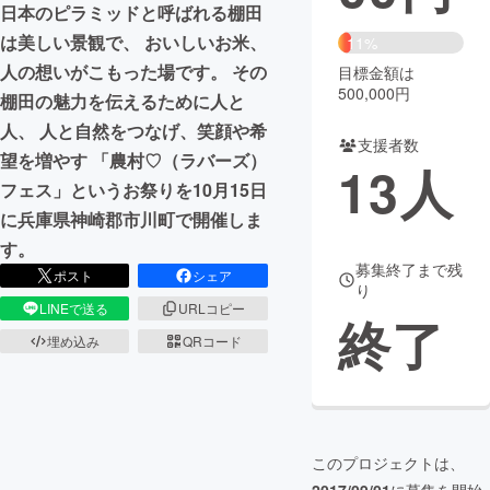
日本のピラミッドと呼ばれる棚田
は美しい景観で、 おいしいお米、
まちづくり・地域活性化
11%
人の想いがこもった場です。 その
目標金額は
500,000円
棚田の魅力を伝えるために人と
CAMPFIRE for Social Good
CAMPFIRE Creation
人、 人と自然をつなげ、笑顔や希
CAMPFIREふるさと納税
machi-ya
コミュニティ
支援者数
望を増やす 「農村♡（ラバーズ）
13
人
フェス」というお祭りを10月15日
に兵庫県神崎郡市川町で開催しま
す。
募集終了まで残
ポスト
シェア
り
LINEで送る
URLコピー
終了
埋め込み
QRコード
このプロジェクトは、