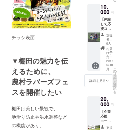
い、地域に
10,
とけこんだ
000
円
カフェ、民
【体験
宿
して応
棚田サミッ
援コー
ス】 ・
トを兵庫県
支援
チラシ表面
棚田で
者：
で開催、世
の農作
0人
界サミット
業体験
お届
無料チ
ん開催、
け予
ケット
定：
▼棚田の魅力を伝
1000枚の棚
・とれ
2017
年10
田を保全す
たて野
こ
えるために、
月
菜と棚
の
ることを目
リ
田米の
タ
ー
指す。
農村ラバーズフェ
お昼御
ン
詳細を見る
を
飯 ・天
選
択
然かさ
す
スを開催したい
【受賞実
る
がた温
績】
20,
泉せせ
らぎの
000
2012年兵庫
円
湯入浴
棚田は美しい景観で、
県あしたの
【企業
無料券
応援
地滑り防止や洪水調整など
まち・くら
・希望
コー
者は最
し作り活動
の機能があり、
ス】 当
寄り駅
支援
賞「優秀
日配布