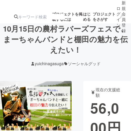
新
ロ
規
グ
会
プロジェクトを掲
はじ
プロジェクト
/
載するには
める
をさがす
イ
員
ン
登
10月15日の農村ラバーズフェスで、
録
まーちゃんバンドと棚田の魅力を伝
えたい！
人気のプロ
注目のリ
注目の新着プロ
募集終了が近いプ
もうすぐ公開
ジェクト
ターン
ジェクト
ロジェクト
されます
yuichinagasuga
ソーシャルグッド
アート・写真
音楽
現在の支援総
テクノロジー・ガジェット
ゲーム・サ
額
56,0
映像・映画
書籍・雑誌
00
円
ビジネス・起業
チャレンジ