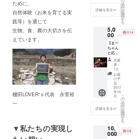
リ
そして、大
ために、
田米５
タ
ー
合
学や商店街
ン
詳細を見る
自然体験（お米を育てる実
を
選
での棚田PR
択
す
践等）を通じて
る
活動、米や
5,0
自然体験系
生物、食、農の大切さを伝
残り14
00
円
の企画を年
えています。
【まー
60回程度行
ちゃん
い、
と応援
140団体と連
コー
支援
ス】 ・
携し、メ
者：
フェス
1人
ディアにも
でのス
お届
160回掲載さ
テージ
け予
前特別
定：
れる。
席 ・
2017
年10
まー
棚田LOVER'ｓ代表 永菅裕
こ
月
ちゃん
人と人や
の
リ
一
のサイ
タ
ニーズと
ー
ン入り
ン
詳細を見る
を
ニーズ、違
色紙
選
択
す
う分野と分
る
野をつなぐ
▼私たちの実現し
10,
残り9
ことに喜び
000
円