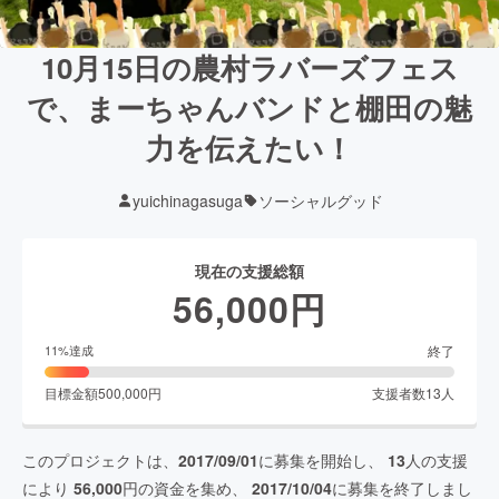
10月15日の農村ラバーズフェス
で、まーちゃんバンドと棚田の魅
力を伝えたい！
yuichinagasuga
ソーシャルグッド
現在の支援総額
56,000
円
終了
11
%達成
目標金額
500,000
円
支援者数
13
人
このプロジェクトは、
2017/09/01
に募集を開始し、
13
人の支援
により
56,000
円の資金を集め、
2017/10/04
に募集を終了しまし