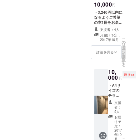
刺 ・サ
10,000
ドファンディン
円
ンクス
グ限定】よし
メール
・3,240円以内に
ろーネタ名刺 ・
・佳日
なるようご希望
サンクスレター
図書館
の本1冊をお名前
(手書き) ・佳日
HP、ス
＋一言つきで蔵
図書館HP、支援
支援者：4人
ペシャ
書とさせていた
者として記載
お届け予定：
ルサン
だきます ・オー
こ
2017年10月
クスに
の
プン〜
リ
記載
タ
2017/12/21(木)
ー
ン
期間、図書館利
詳細を見る
を
選
用なんどでも利
択
す
用可 ・【クラウ
る
ドファンディン
10,
グ限定】よし
残り15
000
ろーネタ名刺 ・
円
サンクスレター
・A4サ
(手書き) ・佳日
イズの
図書館HP、支援
チラシ
者様として記載
を1Fの
支援
廊下カ
者：
ベにお
5人
貼りし
お届
ます(期
け予
限
定：
2017/12
2017
年10
/21) ・
こ
月