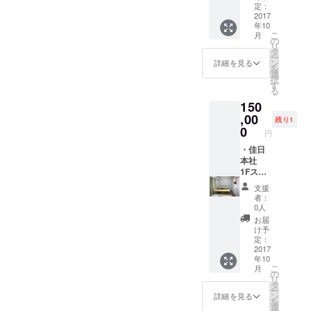
ご用意
定：
記載
ろーネタ名刺 ・
いたし
2017
サンクスレター
年10
ます(期
(手書き) ・佳日
こ
月
限
の
図書館HP、大広
リ
2017/12
タ
告主様として記
ー
/21) ・
ン
詳細を見る
載
を
オープ
選
択
ン〜
す
る
2017/12
150
/21(木)
期間、
,00
残り1
図書館
0
円
利用な
んどで
・佳日
も利用
本社
可 ・
1Fス
【クラ
ペース
支援
ウド
の命名
者：
ファン
権 (期
0人
ディン
限：
お届
グ限
36ヶ月)
け予
定】よ
→人
定：
しろー
名、会
2017
年10
ネタ名
社名OK
こ
月
刺 ・サ
です。
の
リ
ンクス
あまり
タ
ー
レター
ネタに
ン
詳細を見る
を
(手書き)
走りす
選