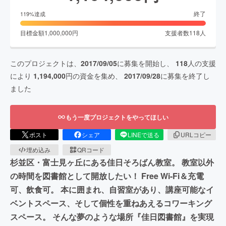
終了
119
%達成
目標金額
1,000,000
円
支援者数
118
人
このプロジェクトは、
2017/09/05
に募集を開始し、
118
人の支援
により
1,194,000
円の資金を集め、
2017/09/28
に募集を終了し
ました
もう一度プロジェクトをやってほしい
ポスト
シェア
LINEで送る
URLコピー
埋め込み
QRコード
杉並区・富士見ヶ丘にある佳日そろばん教室。 教室以外
の時間を図書館として開放したい！ Free Wi-Fi＆充電
可、飲食可。 本に囲まれ、自習室があり、講座可能なイ
ベントスペース、そして個性を重ねあえるコワーキング
スペース。 そんな夢のような場所『佳日図書館』を実現