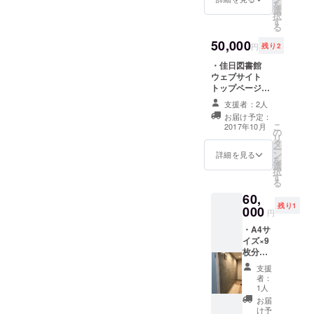
を
オープ
選
択
ン〜
す
る
2017/12
/21(木)
50,000
円
残り2
期間、
図書館
・佳日図書館
利用な
ウェブサイト
んどで
トップページに
も利用
広告掲載
支援者：2人
可 ・
(2017/12/31ま
お届け予定：
【クラ
で) バナーサイ
こ
2017年10月
ウド
の
ズは300×250
リ
ファン
タ
(参
ー
ディン
ン
考)https://suppo
詳細を見る
を
グ限
選
rt.a8.net/as/a8a
択
定】よ
す
d/ ・3,240円以
る
しろー
内になるようご
60,
ネタ名
希望の本1冊をお
残り1
000
刺 ・サ
名前＋一言つき
円
ンクス
で蔵書とさせて
・A4サ
レター
いただきます ・
イズ×9
(手書き)
オープン〜
枚分の
・佳日
2017/12/21(木)
チラシ
図書館
期間、図書館利
支援
スペー
HP、ス
用なんどでも利
者：
スを1F
ポン
1人
用可 ・【クラウ
の廊下
サー様
ドファンディン
お届
カベに
として
け予
グ限定】よし