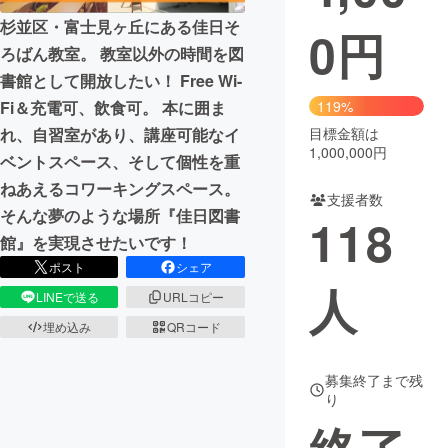
杉並区・富士見ヶ丘にある佳日そ
0
円
まちづくり・地域活性化
ろばん教室。 教室以外の時間を図
書館として開放したい！ Free Wi-
CAMPFIRE for Social Good
CAMPFIRE Creation
Fi＆充電可、飲食可。 本に囲ま
119%
CAMPFIREふるさと納税
machi-ya
コミュニティ
れ、自習室があり、講座可能なイ
目標金額は
1,000,000円
ベントスペース、そして個性を重
ねあえるコワーキングスペース。
支援者数
そんな夢のような場所『佳日図書
118
館』を実現させたいです！
ポスト
シェア
人
LINEで送る
URLコピー
埋め込み
QRコード
募集終了まで残
り