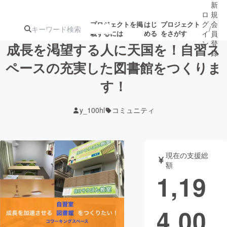
新
ロ
規
グ
会
プロジェクトを掲
はじ
プロジェクト
/
載するには
める
をさがす
イ
員
ン
登
成長を渇望する人に天国を！自習ス
録
ペースの充実した図書館をつくりま
す！
人気のプロ
注目のリ
注目の新着プロ
募集終了が近いプ
もうすぐ公開
ジェクト
ターン
ジェクト
ロジェクト
されます
y_100hl
コミュニティ
アート・写真
音楽
現在の支援総
テクノロジー・ガジェット
ゲーム・サ
額
1,19
映像・映画
書籍・雑誌
4,00
ビジネス・起業
チャレンジ