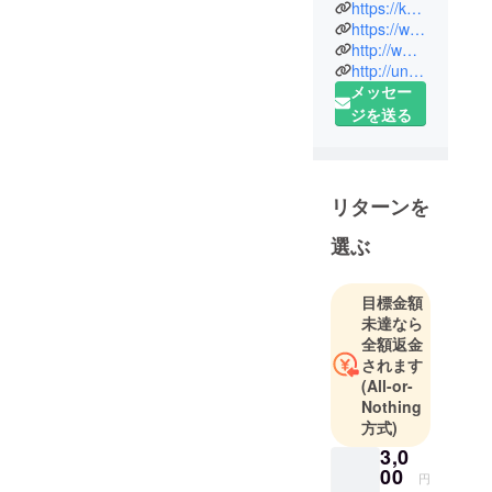
杉並区・富
https://kajitsu-ff.com/
https://www.jfc.go.jp/n/finance/sougyou/case/kajitsu-soroban/
士見ケ丘に
http://www.suginamigaku.org/2017/05/takahashi-yoshiro.html
て佳日そろ
http://uniques-magazine.com/2018/10/05/interview/
ばん教室
メッセー
(https://t.co/
ジを送る
EKzoYI6iKV)
を起業→経
営していま
す。 PB
リターンを
100m10秒
選ぶ
83、走高跳
2m03、走幅
跳7m10。
目標金額
未達なら
全額返金
学ぶことの
されます
楽しさ、成
(All-or-
長すること
Nothing
の喜びを得
方式)
られる場づ
3,0
くりを。
00
円
そんな教育