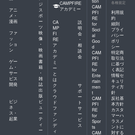
tion
各種規定
CAMPFIRE
ジ
CAM
アカデミー
アニ
ス
利用規
PFI
メ・
ポ
約
RE
漫画
ー
CA
説
細則
for
ツ
MP
明
プライ
Soci
ファ
映
FI
会
バシー
al
ッ
像
RE
・
ポリ
Goo
ショ
・
ア
相
シー
d
ン
映
カ
談
特定商
CAM
画
デ
会
取引法
PFI
ゲー
書
ミ
に基づ
RE
ム・
籍
ー
く表記
for
サー
・
と
情報セ
Ente
ビス
雑
は
キュリ
rtain
開発
誌
ク
サ
ティ方
men
出
ラ
ポ
針
t
版
ウ
ー
反社基
CAM
ビジ
ビ
ド
ト
本方針
PFI
ネ
ュ
フ
サ
カスタ
RE
ス・
ー
ァ
ー
マーハ
for
起業
テ
ン
ビ
ラスメ
Spor
ィ
デ
ス
ントに
ts
ー
ィ
対する
CAM