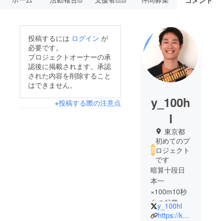
投稿するには
ログイン
が
必要です。
プロジェクトオーナーの承
認後に掲載されます。承認
された内容を削除すること
はできません。
y_100h
※投稿する際の注意点
l
東京都
初めてのプ
ロジェクト
です
暗算十段日
本一
×100m10秒
台の起業家
y_100hl
ブロガー。
https://kajitsu-soroban.com