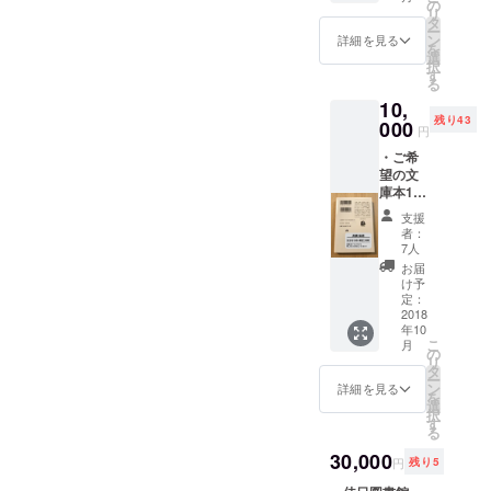
オープ
の
リ
ン〜
タ
ー
2017/10
ン
詳細を見る
を
/31(木)
選
択
期間、
す
る
図書館
10,
利用な
残り43
んどで
000
円
も利用
・ご希
可 ・
望の文
【クラ
庫本1冊
ウド
をお名
ファン
支援
前＋一
ディン
者：
言つき
グ限
7人
で蔵書
定】よ
お届
とさせ
しろー
け予
ていた
ネタ名
定：
だきま
2018
刺 ・サ
年10
す ・
ンクス
こ
月
オープ
レター
の
リ
ン〜
(手書き)
タ
ー
2018/3/
・佳日
ン
詳細を見る
を
31/(土)
図書館
選
択
期間、
HP、ス
す
る
図書館
ポン
利用な
30,000
サー様
円
残り5
んどで
として
も利用