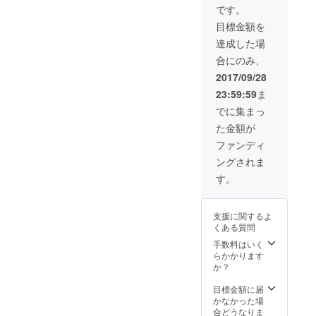
刺 ・サ
場合が
です。
ンクス
ござい
目標金額を
レター
ます。
(手書き)
・オー
達成した場
・佳日
プン〜
合にのみ、
図書館
2017/12
HP、命
/21(木)
2017/09/28
名主様
期間、
23:59:59
ま
として
図書館
記載
利用な
でに集まっ
んどで
た金額が
も利用
可 ・
ファンディ
【クラ
ングされま
ウド
ファン
す。
ディン
グ限
定】よ
支援に関するよ
しろー
くある質問
ネタ名
刺 ・サ
手数料はいく
ンクス
らかかります
レター
か？
(手書き)
・佳日
目標金額に届
図書館
かなかった場
HP、命
合どうなりま