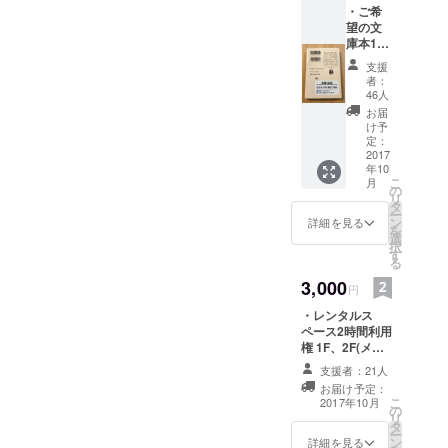
・ご希
を軸に生き
望の文
ていくと決
庫本1冊
をお名
めていま
支援
前＋一
者：
す。
言つき
46人
で蔵書
http://kajitsu-
お届
とさせ
け予
ff.com/archiv
ていた
定：
es/24641530
だきま
2017
年10
す ・
.html
こ
月
オープ
の
リ
ン〜
タ
ー
Free Wi-Fi＆
10/31(
ン
詳細を見る
を
火)期
選
充電、飲食
択
間、図
す
可、本に囲
る
書館利
用なん
まれ、自習
3,000
円
どでも
室があり、
・レンタルス
利用可
講座可能な
ペース2時間利用
・サン
権 1F、2F(メイ
クス
イベントス
ンフロア)、
メール
支援者：21人
ペース、そ
3F(かめきちの部
・佳日
お届け予定：
して個性を
屋)いずれか。 前
図書館
こ
2017年10月
の
後15分を準備時
HP、ス
重なりあえ
リ
タ
間として差し上
ペシャ
ー
るコワーキ
ン
げます。（実質
ルサン
詳細を見る