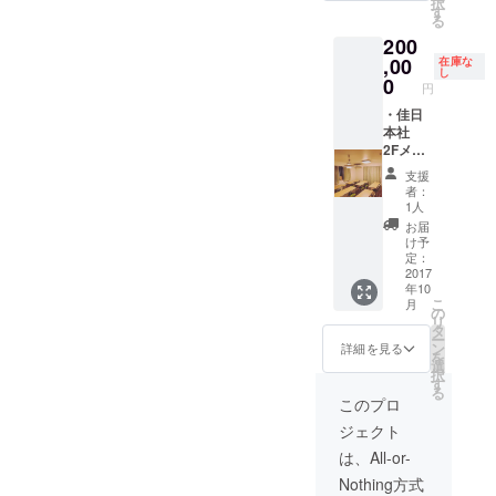
択
・佳日
ぎるも
す
る
図書館
のや不
200
HP、大
快感与
スポン
える名
,00
在庫な
し
サー様
前の場
0
円
として
合、却
記載
下する
・佳日
場合が
本社
ござい
2Fメイ
ます。
ンフロ
支援
・オー
アの命
者：
プン〜
名権 (期
1人
2017/12
限：
お届
/21(木)
36ヶ月)
け予
期間、
→人
定：
図書館
名、会
2017
年10
利用な
社名OK
こ
月
んどで
です。
の
リ
も利用
あまり
タ
ー
可 ・
ネタに
ン
詳細を見る
を
【クラ
走りす
選
択
ウド
ぎるも
す
る
ファン
のや不
このプロ
ディン
快感与
ジェクト
グ限
える名
定】よ
前の場
は、All-or-
しろー
合、却
Nothing方式
ネタ名
下する