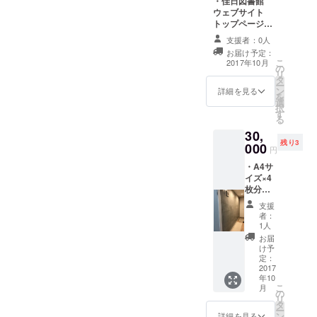
・佳日図書館
記載
可 ・サ
ウェブサイト
ンクス
トップページに
レター
広告掲載
支援者：0人
(手書き)
(2017/12/31ま
お届け予定：
・佳日
で) バナーサイ
こ
2017年10月
図書館
の
ズは350×80
リ
HP、支
タ
(参
ー
援者様
ン
考)https://suppo
詳細を見る
を
に記載
選
rt.a8.net/as/a8a
択
す
d/ ・ ・3,240円
る
以内になるよう
30,
ご希望の本1冊を
残り3
000
お名前＋一言つ
円
きで蔵書とさせ
・A4サ
ていただきます
イズ×4
・オープン〜
枚分の
2017/12/21(木)
チラシ
期間、図書館利
支援
スペー
用なんどでも利
者：
スを1F
1人
用可 ・【クラウ
の廊下
ドファンディン
お届
カベに
け予
グ限定】よし
ご用意
定：
ろーネタ名刺 ・
いたし
2017
サンクスレター
年10
ます(期
(手書き) ・佳日
こ
月
限
の
図書館HP、広告
リ
2017/12
タ
主として記載
ー
/21) ・
ン
詳細を見る