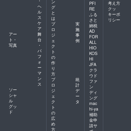
・
ン
考え方
PFI
ヘ
グ
クッ
RE
ル
と
キーポ
ふる
ス
は
リシー
さと
ケ
プ
実
納税
ア
ロ
施
AD
アー
舞
ジ
事
FOR
ト・
台
ェ
例
ALL
写真
・
ク
HIO
パ
ト
KOS
フ
の
HI
ォ
作
JFA
ー
り
クラ
マ
方
ウド
ン
プ
統
ファ
ス
ロ
計
ン
ソー
ジ
デ
ディ
シャ
ェ
ー
ング
ル
ク
タ
mac
グッ
ト
hi-ya
ド
の
補助
広
金申
め
請サ
方
ポー