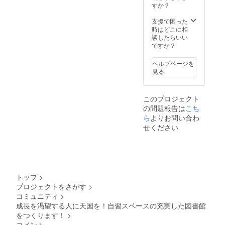
名主様
すか？
として
記載
支援で困った
時はどこに相
談したらいい
ですか？
ヘルプページを
見る
このプロジェクト
の問題報告は
こち
ら
よりお問い合わ
せください
トップ
>
プロジェクトをさがす
>
コミュニティ
>
成長を渇望する人に天国を！自習スペースの充実した図書館
をつくります！
>
コメント