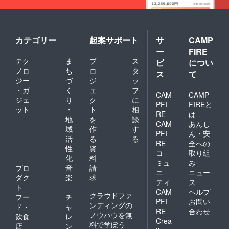
カテゴリー
起案サポート
サ
CAMP
ー
FIRE
テク
ま
プ
ス
ビ
につい
ノロ
ち
ロ
タ
ス
て
ジー
づ
ジ
ッ
・ガ
く
ェ
フ
CAM
CAMP
ジェ
り
ク
に
PFI
FIREと
ット
・
ト
相
RE
は
地
を
談
CAM
あんし
域
作
す
PFI
ん・安
活
る
る
RE
全への
性
資
コ
取り組
化
料
ミュ
み
プロ
音
請
ニ
ニュー
ダク
楽
求
ティ
ス
ト
CAM
ヘルプ
クラウドファ
フー
チ
PFI
お問い
ンディングの
ド・
ャ
RE
合わせ
ノウハウを無
飲食
レ
Crea
料で学ぼう
店
ン