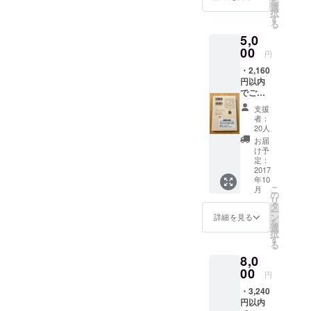
を
選
2.5時間） ・
クスに
ングスペー
択
す
オープン〜
記載
ス。
る
2017/10/31(火)
5,0
期間、図書館利
00
用なんどでも利
そんな夢の
円
用可 ・サンクス
ような場所
・2,160
メール ・佳日図
円以内
『佳日図書
書館HP、スペ
でご希
シャルサンクス
館』を実現
望の1冊
に記載
支援
をお名
させたいで
者：
前＋一
20人
す。
言つき
お届
で蔵書
け予
とさせ
定：
ていた
2017
年10
だきま
こ
月
す ・
の
リ
オープ
タ
ー
ン〜
ン
詳細を見る
を
2017/10
選
択
/31(火)
す
る
期間、
8,0
図書館
利用な
00
円
んどで
・3,240
も利用
円以内
可 ・