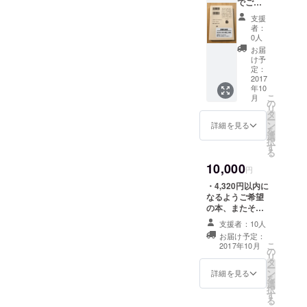
でご希
【CAM
望の1冊
PFIRE
支援
をお名
限定】
者：
前＋一
よし
0人
言つき
ろーネ
お届
で蔵書
タ名刺
け予
とさせ
・サン
定：
ていた
2017
クス
年10
だきま
メール
こ
月
す ・
・佳日
の
リ
オープ
図書館
タ
ー
ン〜
HP、ス
ン
詳細を見る
を
2017/11
ペシャ
選
択
/30(木)
ルサン
す
る
期間、
クスに
10,000
図書館
記載
円
利用な
・4,320円以内に
んどで
なるようご希望
も利用
の本、またその
可 ・
冊数をお名前＋
【クラ
支援者：10人
一言つきで蔵書
ウド
お届け予定：
とさせていただ
ファン
こ
2017年10月
の
きます ・オープ
ディン
リ
タ
ン〜
グ限
ー
ン
2017/11/30(木)
詳細を見る
定】よ
を
選
期間、図書館利
しろー
択
す
用なんどでも利
ネタ名
る
用可 ・【クラウ