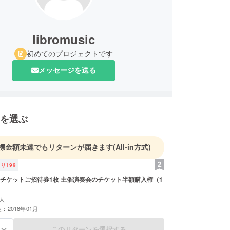
libromusic
初めてのプロジェクトです
メッセージを送る
を選ぶ
標金額未達でもリターンが届きます
(All-in方式)
残り
199
チケットご招待券1枚 主催演奏会のチケット半額購入権（1
人
：2018年01月
このリターンを選択する
る