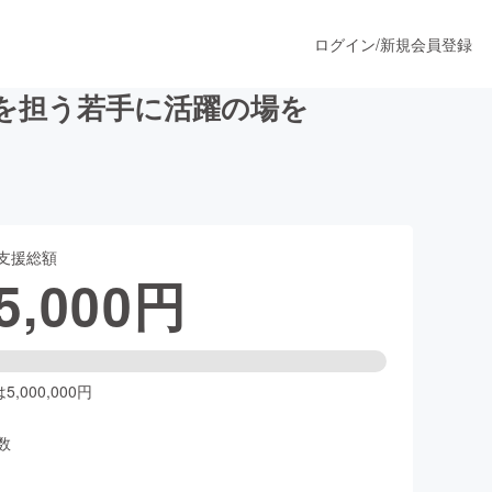
ログイン
/
新規会員登録
を担う若手に活躍の場を
うすぐ公開されます
支援総額
プロダクト
5,000
円
ファッション
スポーツ
,000,000円
数
ア
ソーシャルグッド
人