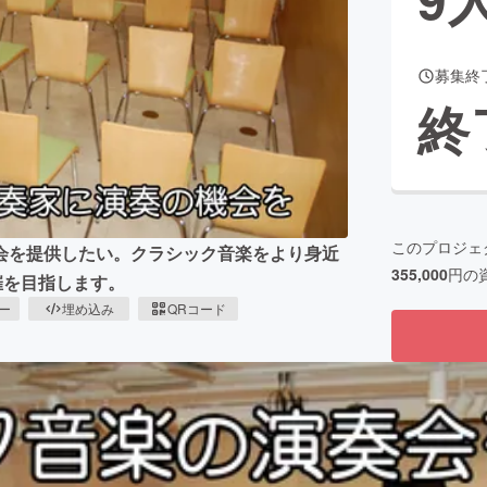
募集終
CAMPFIRE for Social Good
CAMPFIRE Creation
終
CAMPFIREふるさと納税
machi-ya
コミュニティ
このプロジェ
会を提供したい。クラシック音楽をより身近
355,000
円の
催を目指します。
ピー
埋め込み
QRコード