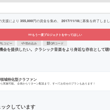
の支援により
355,000
円の資金を集め、
2017/11/18
に募集を終了しまし
もう一度プロジェクトをやってほしい
RLコピー
埋め込み
QRコード
機会を提供したい。クラシック音楽をより身近な存在として聴い
領域特化型クラファン
から実施可能。 企画からリターン配送まで、すべてお任せのプランもあります！
ェックしています