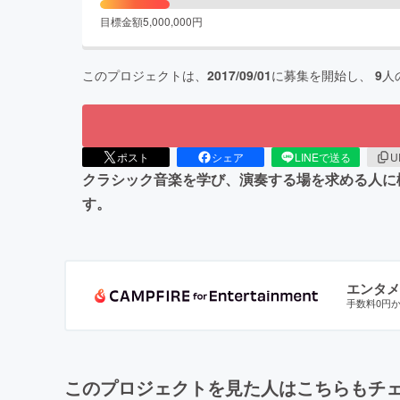
目標金額
5,000,000
円
このプロジェクトは、
2017/09/01
に募集を開始し、
9
人
ポスト
シェア
LINEで送る
U
クラシック音楽を学び、演奏する場を求める人に
す。
エンタメ
手数料0円
このプロジェクトを見た人はこちらもチ