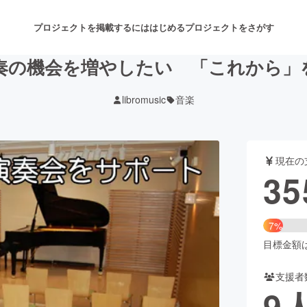
プロジェクトを掲載するには
はじめる
プロジェクトをさがす
奏の機会を増やしたい 「これから」
libromusic
音楽
注目のリターン
注目の新着プロジェクト
募集終了が近いプロジェクト
も
現在の
音楽
舞台・パフォーマンス
35
ゲーム・サービス開発
フード・飲食店
7%
書籍・雑誌出版
アニメ・漫画
目標金額は5
支援者
チャレンジ
ビューティー・ヘルスケ
9