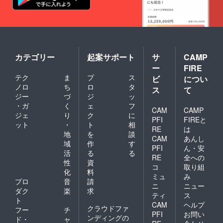
カテゴリー
起案サポート
サ
CAMP
ー
FIRE
テク
ま
プ
ス
ビ
につい
ノロ
ち
ロ
タ
ス
て
ジー
づ
ジ
ッ
・ガ
く
ェ
フ
CAM
CAMP
ジェ
り
ク
に
PFI
FIREと
ット
・
ト
相
RE
は
地
を
談
CAM
あんし
域
作
す
PFI
ん・安
活
る
る
RE
全への
性
資
コ
取り組
化
料
ミュ
み
プロ
音
請
ニ
ニュー
ダク
楽
求
ティ
ス
ト
CAM
ヘルプ
クラウドファ
フー
チ
PFI
お問い
ンディングの
ド・
ャ