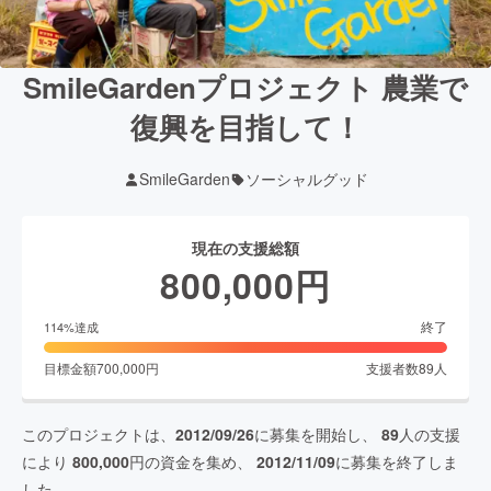
SmileGardenプロジェクト 農業で
復興を目指して！
SmileGarden
ソーシャルグッド
現在の支援総額
800,000
円
終了
114
%達成
目標金額
700,000
円
支援者数
89
人
このプロジェクトは、
2012/09/26
に募集を開始し、
89
人の支援
により
800,000
円の資金を集め、
2012/11/09
に募集を終了しま
した