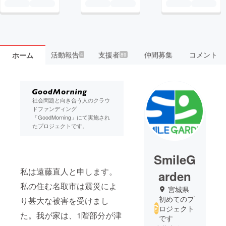
活動報告
支援者
仲間募集
コメント
ホーム
4
89
社会問題と向き合う人のクラウ
ドファンディング
「GoodMorning」にて実施され
たプロジェクトです。
SmileG
私は遠藤直人と申します。
arden
私の住む名取市は震災によ
宮城県
初めてのプ
り甚大な被害を受けまし
ロジェクト
た。我が家は、1階部分が津
です