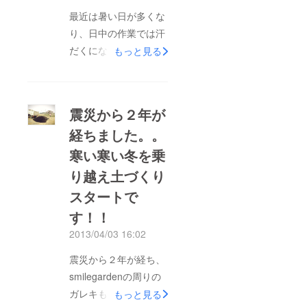
最近は暑い日が多くな
り、日中の作業では汗
だくになりながら活動
もっと見る
しています！ 前回の
活動報告でもお話しし
た、畑を耕す作業も、
震災から２年が
数を重ねフカフカの土
経ちました。。
になりました。 その
寒い寒い冬を乗
畑に、じゃがいも・さ
つまいもを植えまし
り越え土づくり
た。 さつまいもの品
スタートで
種は『紅まさり』とい
す！！
い、甘味が強く焼き芋
2013/04/03 16:02
に向いているそうで
す！ 収穫後の焼き芋
震災から２年が経ち、
が今から楽しみで
smilegardenの周りの
す！！ ここで50000円
ガレキも減ってきまし
もっと見る