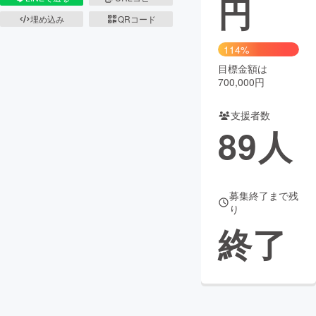
円
埋め込み
QRコード
まちづくり・地域活性化
114%
目標金額は
CAMPFIRE for Social Good
CAMPFIRE Creation
700,000円
CAMPFIREふるさと納税
machi-ya
コミュニティ
支援者数
89
人
募集終了まで残
り
終了