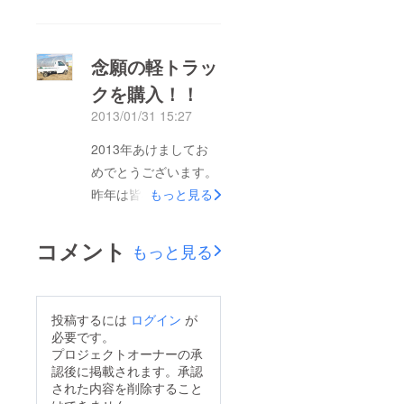
ご支援頂きましたパト
た。 今年の３月１０
ロンの方にお知らせで
日は、ゆりあげ追悼イ
す。 7月に予定してお
ベントに参加させて頂
念願の軽トラッ
りました収穫祭を、10
きました。 お陰様
クを購入！！
月のさつまいも収穫祭
で、地元の方々に声を
に変更させて頂きま
2013/01/31 15:27
かけて頂く機会が増え
す。ご了承お願いいた
てきました。 今年の
2013年あけましてお
します。細かい日程に
冬は、例年にない積雪
めでとうございます。
つきましては、またお
で雪化粧した畑も、春
昨年は皆様に大変お世
もっと見る
連絡させて頂きます。
に近づくにつれ前の景
話になりました。
色に戻ってきました。
2013年も農業で復興
コメント
もっと見る
３月中旬から、畑の土
を目指し活動してまい
作りを始めました。
ります。 雪に覆われ
畑に必要な豚プン、籾
たsmilegardenも、こ
投稿するには
ログイン
が
殻を皆様から頂きまし
こ２・３日の晴天で、
必要です。
た支援金にて購入させ
本来の姿が見え始めま
プロジェクトオーナーの承
て頂きました。 これ
認後に掲載されます。承認
した。 １月中は雪の
らを畑にまき、種まき
された内容を削除すること
影響でなかなか作業が