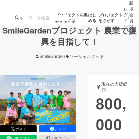
新
ロ
規
グ
会
プロジェクトを掲
はじ
プロジェクト
/
載するには
める
をさがす
イ
員
ン
登
SmileGardenプロジェクト 農業で復
録
興を目指して！
人気のプロ
注目のリ
注目の新着プロ
募集終了が近いプ
もうすぐ公開
SmileGarden
ソーシャルグッド
ジェクト
ターン
ジェクト
ロジェクト
されます
アート・写真
音楽
現在の支援総
額
800,
テクノロジー・ガジェット
ゲーム・サ
000
映像・映画
書籍・雑誌
ポスト
シェア
ビジネス・起業
チャレンジ
LINEで送る
URLコピー