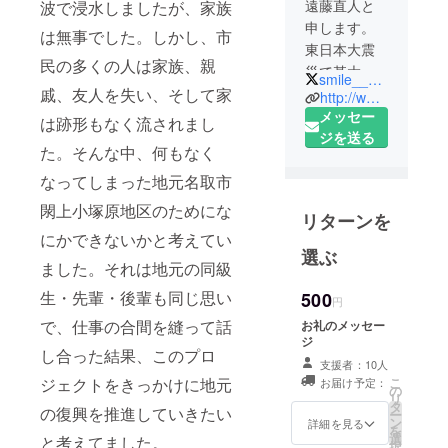
遠藤直人と
波で浸水しましたが、家族
申します。
は無事でした。しかし、市
東日本大震
民の多くの人は家族、親
災で甚大な
smile___garden
被害を受け
戚、友人を失い、そして家
http://www.facebook.com/yuriagesmilegarden
た名取市出
メッセー
は跡形もなく流されまし
身です。
ジを送る
た。そんな中、何もなく
現在、父・
なってしまった地元名取市
叔母と仮設
住宅暮ら
閖上小塚原地区のためにな
リターンを
し。
にかできないかと考えてい
震災を機に
選ぶ
ました。それは地元の同級
地元の復興
を考え仲間
生・先輩・後輩も同じ思い
500
円
と共に立ち
で、仕事の合間を縫って話
お礼のメッセー
上がり、
ジ
し合った結果、このプロ
SmileGarden
支援者：10人
プロジェク
こ
ジェクトをきっかけに地元
お届け予定：
の
リ
トを開始し
タ
の復興を推進していきたい
ー
ました。
ン
詳細を見る
を
選
と考えてました。
現在、農業
択