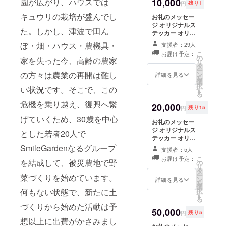
10,000
園が広がり、ハウスでは
円
残り1
キュウリの栽培が盛んでし
お礼のメッセー
ジ オリジナルス
た。しかし、津波で田ん
テッカー オリジ
ナルTシャツ１枚
ぼ・畑・ハウス・農機具・
支援者：29人
採れたて野菜1種
こ
お届け予定：
活動報告
の
家を失った今、高齢の農家
リ
タ
ー
ン
の方々は農業の再開は難し
詳細を見る
を
選
択
い状況です。そこで、この
す
る
危機を乗り越え、復興へ繋
20,000
円
残り15
げていくため、30歳を中心
お礼のメッセー
ジ オリジナルス
とした若者20人で
テッカー オリジ
ナルTシャツ２色
SmileGardenなるグループ
支援者：5人
２枚 採れたて野
こ
お届け予定：
を結成して、被災農地で野
菜３種 活動報告
の
リ
タ
ー
菜づくりを始めています。
ン
詳細を見る
を
選
択
何もない状態で、新たに土
す
る
づくりから始めた活動は予
50,000
円
残り5
想以上に出費がかさみまし