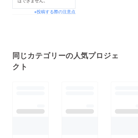
はできません。
の準備に取り掛かって
できない日々が続きま
おります。 そして支
※投稿する際の注意点
したが、 今週ついに
援金で『一輪車』も購
念願の『軽トラック』
入させて頂きました。
を購入することができ
昨年は、スコップのみ
ました。 購入額は２
の作業で何日もかかっ
０万円で、皆様から頂
た作業が、今回は２日
きました支援金で購入
同じカテゴリーの人気プロジェ
で終わり作業効率がぐ
させて頂きました。
んとアップして、助
クト
smilegardenメンバー
かっております。 本
一同、心より御礼申し
当にありがとうござい
上げます。 これで、
ました。 これから
肥料の運搬や・野菜の
は、種まきの時期に入
収穫時など、作業効率
ります。 立派な野菜
が格段にあがります。
が育つように、日々奮
本当にありがとうござ
闘いしていきます！！
いました。 今後春の
作付けに向けて、畑の
土作りを本格的に行っ