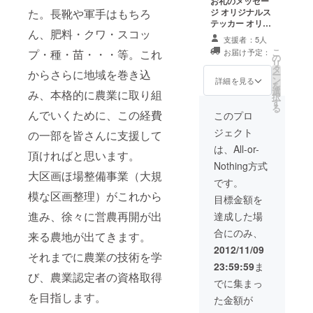
お礼のメッセー
ジ オリジナルス
た。長靴や軍手はもちろ
テッカー オリジ
ん、肥料・クワ・スコッ
ナルTシャツ３色
支援者：5人
３枚 採れたて野
こ
お届け予定：
プ・種・苗・・・等。これ
菜１年間郵送 来
の
リ
年夏の収穫祭に
タ
からさらに地域を巻き込
ー
ご招待 ※2013年
ン
詳細を見る
を
7月 ※宮城県名取
選
み、本格的に農業に取り組
択
市小塚原字汐入
す
る
105番地で開催
んでいくために、この経費
このプロ
予定 活動報告
ジェクト
の一部を皆さんに支援して
は、All-or-
頂ければと思います。
Nothing方式
大区画ほ場整備事業（大規
です。
模な区画整理）がこれから
目標金額を
進み、徐々に営農再開が出
達成した場
合にのみ、
来る農地が出てきます。
2012/11/09
それまでに農業の技術を学
23:59:59
ま
び、農業認定者の資格取得
でに集まっ
を目指します。
た金額が