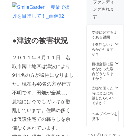
ファンディ
ングされま
す。
支援に関するよ
くある質問
●津波の被害状況
手数料はいく
らかかります
か？
２０１１年３月１１日 名
目標金額に届
取市閖上地区は津波により
かなかった場
合どうなりま
911名の方が犠牲になりまし
すか？
た。現在も43名の方が行方
支援で困った
不明です。田畑が全滅し、
時はどこに相
談したらいい
農地には今でもガレキが散
ですか？
乱しています。住民の多く
ヘルプページを
は仮設住宅での暮らしを余
見る
儀なくされています。
このプロジェクト