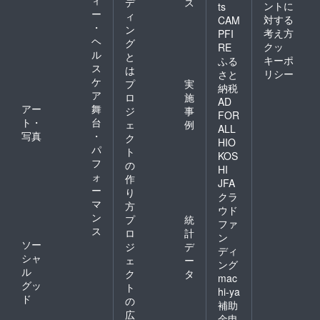
デ
ス
ントに
ts
ー
ィ
対する
CAM
・
ン
考え方
PFI
ヘ
グ
クッ
RE
ル
と
キーポ
ふる
ス
は
リシー
さと
ケ
プ
実
納税
ア
ロ
施
AD
アー
舞
ジ
事
FOR
ト・
台
ェ
例
ALL
写真
・
ク
HIO
パ
ト
KOS
フ
の
HI
ォ
作
JFA
ー
り
クラ
マ
方
ウド
ン
プ
統
ファ
ス
ロ
計
ン
ソー
ジ
デ
ディ
シャ
ェ
ー
ング
ル
ク
タ
mac
グッ
ト
hi-ya
ド
の
補助
広
金申