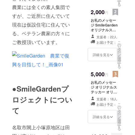
す
る
で復興を目
農業には全くの素人集団で
2,000
指し奮闘中
円
すが、ご近所に住んでいて
です。
お礼のメッセー
現在は仮設住宅に住んでい
ジ SmileGarden
オリジナルス
る、ベテラン農家の方々に
テッカー 活動報
支援者：22人
告
ご教授頂いています。
こ
お届け予定：
の
リ
タ
ー
ン
詳細を見る
を
選
択
す
る
5,000
円
お礼のメッセー
●SmileGardenプ
ジ オリジナルス
テッカー オリジ
ナルTシャツ１枚
ロジェクトについ
支援者：18人
活動報告
こ
お届け予定：
の
て
リ
タ
ー
ン
詳細を見る
を
選
択
す
名取市閖上小塚原地区は田
る