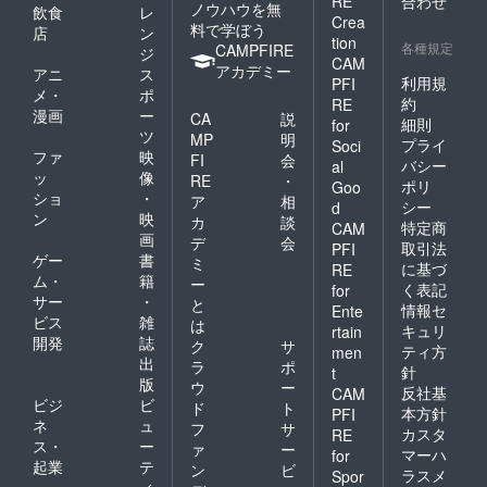
RE
合わせ
ノウハウを無
飲食
レ
Crea
料で学ぼう
店
ン
tion
各種規定
CAMPFIRE
ジ
CAM
アカデミー
アニ
ス
利用規
PFI
メ・
ポ
約
RE
漫画
ー
CA
説
細則
for
ツ
MP
明
プライ
Soci
ファ
映
FI
会
バシー
al
ッ
像
RE
・
ポリ
Goo
ショ
・
ア
相
シー
d
ン
映
カ
談
特定商
CAM
画
デ
会
取引法
PFI
ゲー
書
ミ
に基づ
RE
ム・
籍
ー
く表記
for
サー
・
と
情報セ
Ente
ビス
雑
は
キュリ
rtain
開発
誌
ク
サ
ティ方
men
出
ラ
ポ
針
t
版
ウ
ー
反社基
CAM
ビジ
ビ
ド
ト
本方針
PFI
ネ
ュ
フ
サ
カスタ
RE
ス・
ー
ァ
ー
マーハ
for
起業
テ
ン
ビ
ラスメ
Spor
ィ