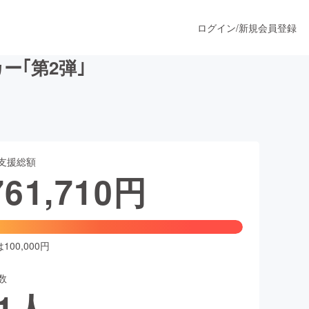
ログイン
/
新規会員登録
｢第2弾｣
うすぐ公開されます
支援総額
プロダクト
761,710
円
ファッション
スポーツ
00,000円
数
ア
ソーシャルグッド
1
人