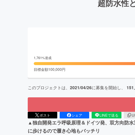
超防水性
1,761
%達成
目標金額
100,000
円
このプロジェクトは、
2021/04/26
に募集を開始し、
151
ポスト
シェア
LINEで送る
U
▲独自開発エラ呼吸原理＆ドイツ発、双方向防水
に歩けるので履き心地もバッチリ