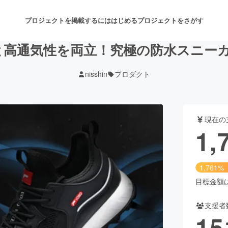
プロジェクトを掲載するには
はじめる
プロジェクトをさがす
と高通気性を両立！究極の防水スニーカー
nisshin
プロダクト
注目のリターン
注目の新着プロジェクト
募集終了が近いプロジェクト
も
現在の
音楽
舞台・パフォーマンス
1,
ゲーム・サービス開発
フード・飲食店
1,761%
書籍・雑誌出版
アニメ・漫画
目標金額は1
支援者
チャレンジ
ビューティー・ヘルスケ
15