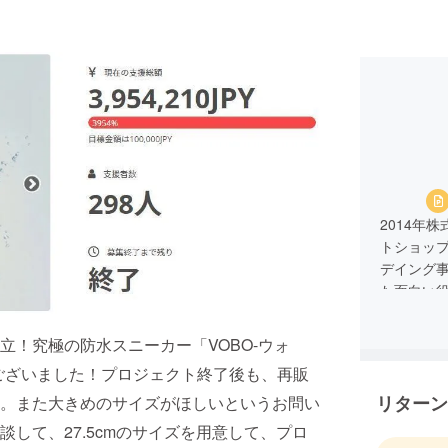
2014年
トショップ
デイング
た面白い
きます。
1.事業者
！究極の防水スニーカー「VOBO-ウォ
2.業務責
ございました！プロジェクト終了後も、再販
3.お問い
リターン
4.メールアド
。また大きめのサイズがほしいというお問い
して、27.5cmのサイズを用意して、プロ