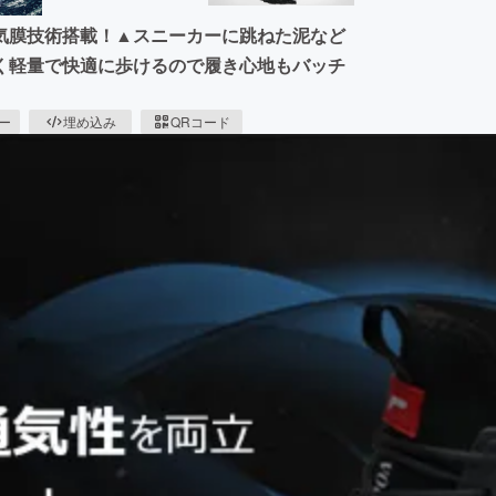
気膜技術搭載！▲スニーカーに跳ねた泥など
く軽量で快適に歩けるので履き心地もバッチ
ピー
埋め込み
QRコード