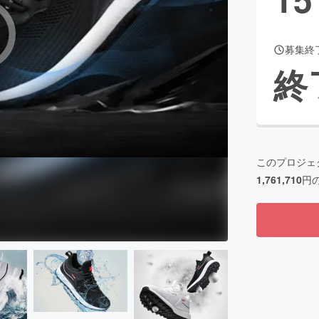
募集終
CAMPFIRE for Social Good
CAMPFIRE Creation
終
CAMPFIREふるさと納税
machi-ya
コミュニティ
このプロジェ
1,761,710
円