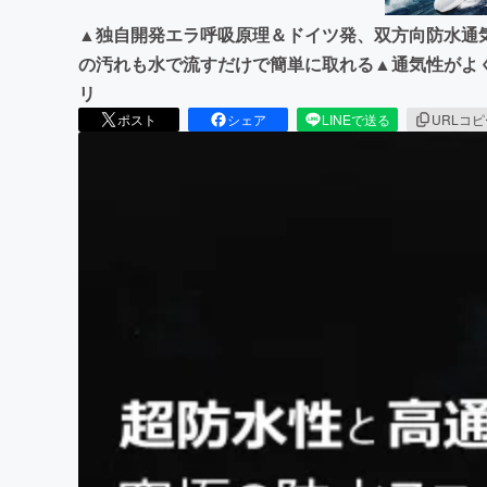
▲独自開発エラ呼吸原理＆ドイツ発、双方向防水通
の汚れも水で流すだけで簡単に取れる▲通気性がよ
リ
ポスト
シェア
LINEで送る
URLコ