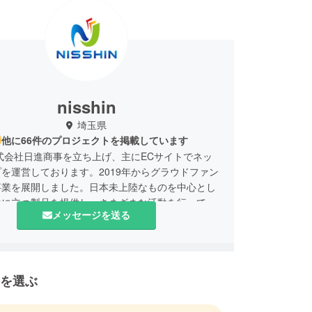
nisshin
埼玉県
他に66件のプロジェクトを掲載しています
株式会社日進商事を立ち上げ、主にECサイトでネッ
を運営しております。2019年からグラウドファン
事業を展開しました。日本未上陸なものを中心とし
役に立つ製品を提供し、さまざまな活動を行ってい
メッセージを送る
の名称 株式会社日進商事
任者 小林 直樹
合わせ先 通信販売事業部 小林 直樹
を選ぶ
レス hanahana1688@yahoo.co.jp