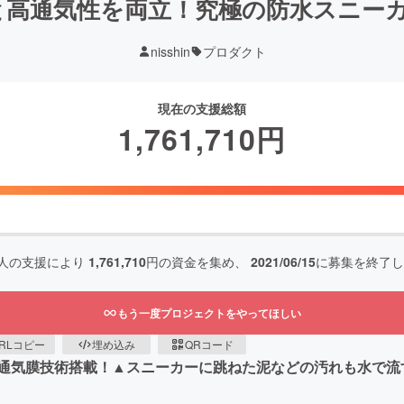
と高通気性を両立！究極の防水スニーカー
nisshin
プロダクト
現在の支援総額
1,761,710
円
人の支援により
1,761,710
円の資金を集め、
2021/06/15
に募集を終了し
もう一度プロジェクトをやってほしい
RLコピー
埋め込み
QRコード
通気膜技術搭載！▲スニーカーに跳ねた泥などの汚れも水で流