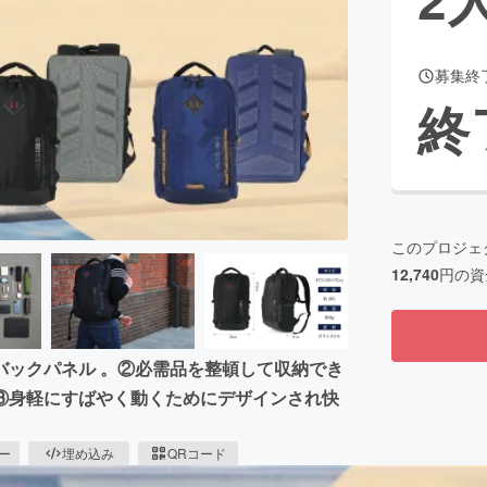
募集終
CAMPFIRE for Social Good
CAMPFIRE Creation
終
CAMPFIREふるさと納税
machi-ya
コミュニティ
このプロジェ
12,740
円の資
バックパネル 。②必需品を整頓して収納でき
③身軽にすばやく動くためにデザインされ快
ピー
埋め込み
QRコード