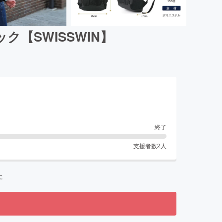
【SWISSWIN】
終了
支援者数
2
人
た