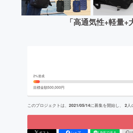
「高通気性+軽量+
2
%達成
目標金額
500,000
円
このプロジェクトは、
2021/05/14
に募集を開始し、
2
人
ポスト
シェア
LINEで送る
U