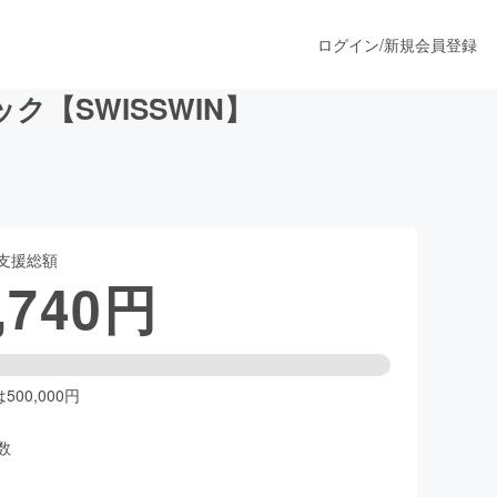
ログイン
/
新規会員登録
【SWISSWIN】
うすぐ公開されます
支援総額
プロダクト
,740
円
ファッション
スポーツ
00,000円
数
ア
ソーシャルグッド
人