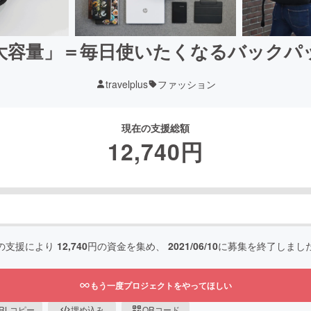
大容量」＝毎日使いたくなるバックパック
travelplus
ファッション
現在の支援総額
12,740
円
の支援により
12,740
円の資金を集め、
2021/06/10
に募集を終了しまし
もう一度プロジェクトをやってほしい
RLコピー
埋め込み
QRコード