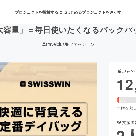
プロジェクトを掲載するには
はじめる
プロジェクトをさがす
大容量」＝毎日使いたくなるバックパック
travelplus
ファッション
注目のリターン
注目の新着プロジェクト
募集終了が近いプロジェクト
も
現在の
音楽
舞台・パフォーマンス
12
ゲーム・サービス開発
フード・飲食店
2%
書籍・雑誌出版
アニメ・漫画
目標金額は5
支援者
チャレンジ
ビューティー・ヘルスケ
2