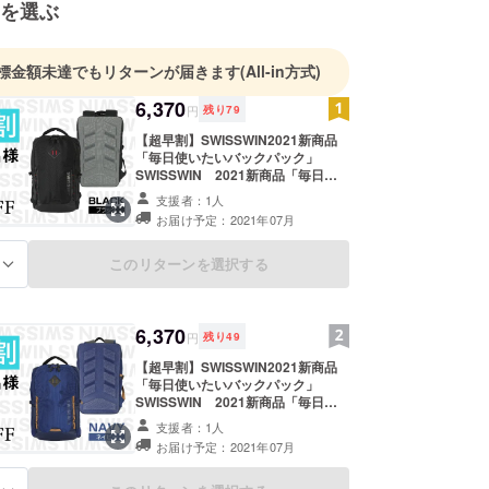
を選ぶ
標金額未達でもリターンが届きます
(All-in方式)
6,370
円
残り
79
【超早割】SWISSWIN2021新商品
「毎日使いたいバックパック」
SWISSWIN 2021新商品「毎日使
いたいバックパック」SW2198 ・完
支援者：1人
成製品1点（ブラック）+SWISSWIN
お届け予定：2021年07月
レインカバー（ブラック）1点 超早
割・80名限定・35%OFF の6,370円
(通常価格9,800円)送料込み ※製品カ
このリターンを選択する
る
ラーはネイビーとなります。 ※皆様
のご支援により量産効率が向上した
場合、正規販売価格が販売予定価格
より下がる可能性もございます。 ※
6,370
円
残り
49
デザイン・仕様は変更になる可能性
もございます。ご了承ください。 ※
【超早割】SWISSWIN2021新商品
ご注文状況、使用部材の供給状況、
「毎日使いたいバックパック」
製造工程上の都合等により出荷時期
SWISSWIN 2021新商品「毎日使
が遅れる場合があります。
いたいバックパック」SW2198 ・完
支援者：1人
成製品1点（ネイビー）+SWISSWIN
お届け予定：2021年07月
レインカバー（ブラック）1点 超早
割・50名限定・35%OFF の6,370円
(通常価格9,800円)送料込み ※製品カ