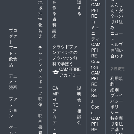
地
を
談
CAM
あんし
域
作
す
PFI
ん・安
活
る
る
RE
全への
性
資
コ
取り組
化
料
ミュ
み
プロ
音
請
ニ
ニュー
ダク
楽
求
ティ
ス
ト
CAM
ヘルプ
クラウドファ
フー
チ
PFI
お問い
ンディングの
ド・
ャ
RE
合わせ
ノウハウを無
飲食
レ
Crea
料で学ぼう
店
ン
tion
各種規定
CAMPFIRE
ジ
CAM
アカデミー
アニ
ス
利用規
PFI
メ・
ポ
約
RE
漫画
ー
CA
説
細則
for
ツ
MP
明
プライ
Soci
ファ
映
FI
会
バシー
al
ッ
像
RE
・
ポリ
Goo
ショ
・
ア
相
シー
d
ン
映
カ
談
特定商
CAM
画
デ
会
取引法
PFI
ゲー
書
ミ
に基づ
RE
ム・
籍
ー