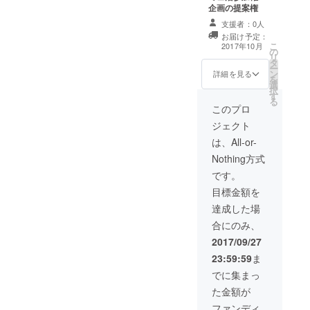
企画の提案権
支援者：0人
お届け予定：
こ
2017年10月
の
リ
タ
ー
ン
詳細を見る
を
選
択
す
る
このプロ
ジェクト
は、All-or-
Nothing方式
です。
目標金額を
達成した場
合にのみ、
2017/09/27
23:59:59
ま
でに集まっ
た金額が
ファンディ