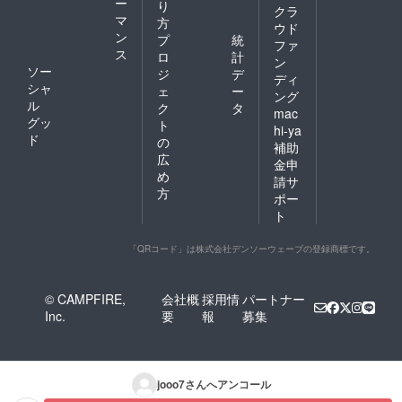
ー
り
クラ
マ
方
ウド
ン
プ
統
ファ
ス
ロ
計
ン
ソー
ジ
デ
ディ
シャ
ェ
ー
ング
ル
ク
タ
mac
グッ
ト
hi-ya
ド
の
補助
広
金申
め
請サ
方
ポー
ト
「QRコード」は株式会社デンソーウェーブの登録商標です。
© CAMPFIRE,
会社概
採用情
パートナー
Inc.
要
報
募集
jooo7
さんへアンコール