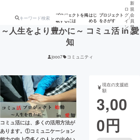
新
ロ
規
グ
会
プロジェクトを掲
はじ
プロジェクト
/
載するには
める
をさがす
イ
員
ン
登
～人生をより豊かに～ コミュ活 in 愛
録
知
人気のプロ
注目のリ
注目の新着プロ
募集終了が近いプ
もうすぐ公開
jooo7
コミュニティ
ジェクト
ターン
ジェクト
ロジェクト
されます
アート・写真
音楽
現在の支援総
額
3,00
テクノロジー・ガジェット
ゲーム・サ
0
円
映像・映画
書籍・雑誌
コミュ活には、多くの活用方法が
あります。①コミュニケーション
ビジネス・起業
チャレンジ
能力の向上②多くの人との出会い