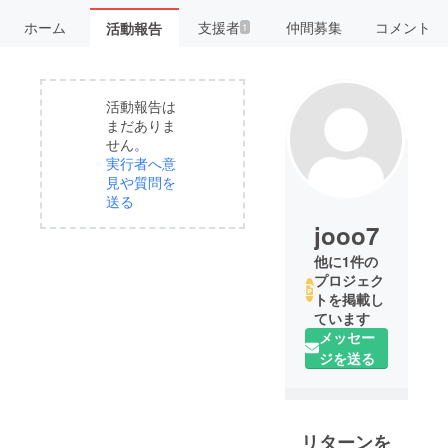
ホーム
支援者
仲間募集
コメント
活動報告
1
活動報告は
まだありま
せん。
実行者へ意
見や質問を
送る
jooo7
他に1件の
プロジェク
トを掲載し
ています
メッセー
ジを送る
リターンを