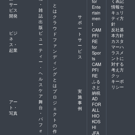
く表記
for
サー
・
と
情報セ
Ente
ビス
雑
は
キュリ
rtain
開発
誌
ク
サ
ティ方
men
出
ラ
ポ
針
t
版
ウ
ー
反社基
CAM
ビジ
ビ
ド
ト
本方針
PFI
ネ
ュ
フ
サ
カスタ
RE
ス・
ー
ァ
ー
マーハ
for
起業
テ
ン
ビ
ラスメ
Spor
ィ
デ
ス
ントに
ts
ー
ィ
対する
CAM
・
ン
考え方
PFI
ヘ
グ
クッ
RE
ル
と
キーポ
ふる
ス
は
リシー
さと
ケ
プ
実
納税
ア
ロ
施
AD
アー
舞
ジ
事
FOR
ト・
台
ェ
例
ALL
写真
・
ク
HIO
パ
ト
KOS
フ
の
HI
ォ
作
JFA