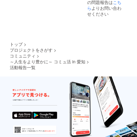
の問題報告は
こち
ら
よりお問い合わ
せください
トップ
>
プロジェクトをさがす
>
コミュニティ
>
～人生をより豊かに～ コミュ活 in 愛知
>
活動報告一覧