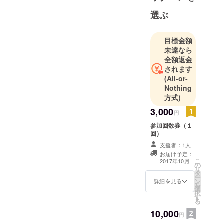
選ぶ
目標金額
未達なら
全額返金
されます
(All-or-
Nothing
方式)
3,000
円
参加回数券（１
回）
支援者：1人
お届け予定：
こ
2017年10月
の
リ
タ
ー
ン
詳細を見る
を
選
択
す
る
10,000
円