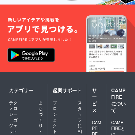
カテゴリー
起案サポート
サ
CAMP
ー
FIRE
テク
ま
プ
ス
ビ
につい
ノロ
ち
ロ
タ
ス
て
ジー
づ
ジ
ッ
・ガ
く
ェ
フ
CAM
CAMP
ジェ
り
ク
に
PFI
FIREと
ット
・
ト
相
RE
は