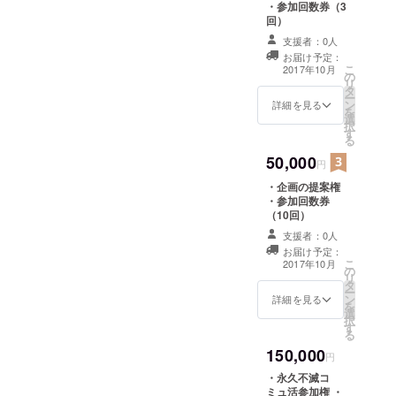
・参加回数券（3
回）
支援者：0人
お届け予定：
こ
2017年10月
の
リ
タ
ー
ン
詳細を見る
を
選
択
す
る
50,000
円
・企画の提案権
・参加回数券
（10回）
支援者：0人
お届け予定：
こ
2017年10月
の
リ
タ
ー
ン
詳細を見る
を
選
択
す
る
150,000
円
・永久不滅コ
ミュ活参加権 ・