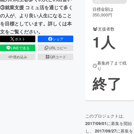
0%
③就業支援 コミュ活を通じて多く
目標金額は
まちづくり・地域活性化
350,000円
の人が、より良い人生になること
を目標としています。詳しくは本
支援者数
CAMPFIRE for Social Good
CAMPFIRE Creation
文をご覧ください。
1
人
CAMPFIREふるさと納税
machi-ya
コミュニティ
ポスト
シェア
LINEで送る
URLコピー
埋め込み
QRコード
募集終了まで残
り
終了
このプロジェクトは、
2017/09/01
に募集を開始
し、
2017/09/27
に募集を