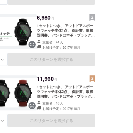
6,980
円
1セットにつき、 アウトドアスポー
ツウォッチ本体1点、 保証書、取扱
説明書。 バンドは本革・ブラック、
本革・レッド、ミラネーゼループか
支援者：41人
ら選べます。
お届け予定：2017年10月
このリターンを選択する
る
11,960
円
1セットにつき、 アウトドアスポー
ツウォッチ本体2点、 保証書、取扱
説明書。 バンドは本革・ブラック、
本革・レッド、ミラネーゼループか
支援者：16人
ら選べます。
お届け予定：2017年10月
このリターンを選択する
る