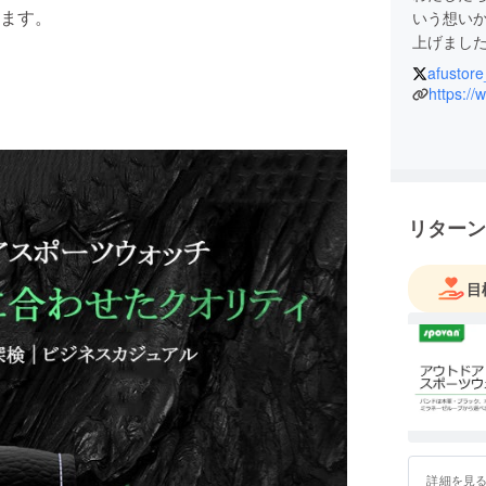
ます。
いう想いか
上げまし
afustore
2020年
https://
ディング運
げ、総額5
クラウド
す。
個々のプロ
リターン
Geek」
は 1～3
ターやモバ
目
万円を超
います。
これから
しが豊か
詳細を見