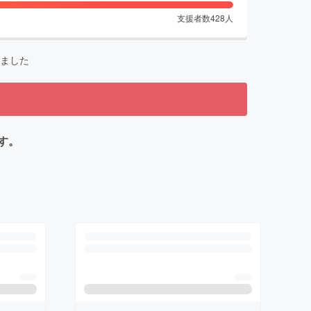
支援者数
428
人
ました
す。