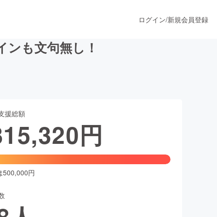
ログイン
/
新規会員登録
インも文句無し！
うすぐ公開されます
支援総額
プロダクト
815,320
円
ファッション
スポーツ
00,000円
数
ア
ソーシャルグッド
8
人