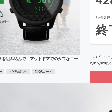
募集終
CAMPFIRE for Social Good
CAMPFIRE Creation
終
CAMPFIREふるさと納税
machi-ya
コミュニティ
このプロジェ
スを組み込んで、アウトドアでのタフなニー
2,815,320
円
ピー
埋め込み
QRコード