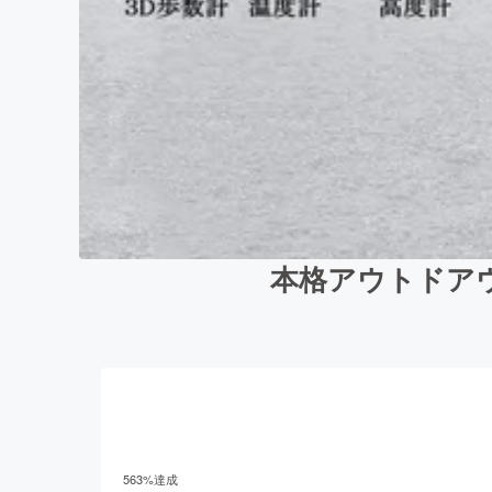
本格アウトドア
563
%達成