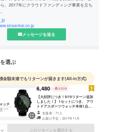
ら、2017年にクラウドファンディング事業を立ち
た。
_jp
2月までの実績として、国内の大手クラウドファン
www.sinsankai.co.jp
営サイトを通じて128件のプロジェクトの立ち上
メッセージを送る
.5億円のご支援を達成しております。何れも日本の
ファンディング業界の実行者として1位の記録で
ジェクトについても、1億円を達成した「Warm
を選ぶ
をはじめ、国内のクラウドファンディングの傘部門で
位、掃除機部門では1、2位をそれぞれ独占、アウ
イルバッテリーなど多数のプロジェクトが1,000
標金額未達でもリターンが届きます
(All-in方式)
えるとともに、様々なメディアにも取り上げられて
6,480
円
残り
229
【大好評につき！9/19リターン追加
しました！】 1セットにつき、 アウ
もわたしたちは、感動と驚きの商品をそろえ、暮ら
トドアスポーツウォッチ本体1点、
になる良品をみなさまにお届けいたします。
保証書、取扱説明書。 バンドは本
支援者：71人
革・ブラック、本革・レッド、ミラ
お届け予定：2017年11月
ネーゼループから選べます。
このリターンを選択する
る