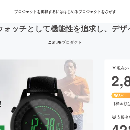
プロジェクトを掲載するには
はじめる
プロジェクトをさがす
ウォッチとして機能性を追求し、デザ
afu
プロダクト
注目のリターン
注目の新着プロジェクト
募集終了が近いプロジェクト
も
現在の
音楽
舞台・パフォーマンス
2,
ゲーム・サービス開発
フード・飲食店
563%
書籍・雑誌出版
アニメ・漫画
目標金額は5
支援者
チャレンジ
ビューティー・ヘルスケ
42