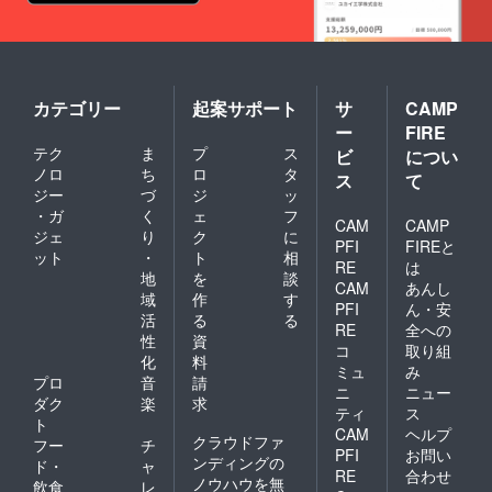
カテゴリー
起案サポート
サ
CAMP
ー
FIRE
テク
ま
プ
ス
ビ
につい
ノロ
ち
ロ
タ
ス
て
ジー
づ
ジ
ッ
・ガ
く
ェ
フ
CAM
CAMP
ジェ
り
ク
に
PFI
FIREと
ット
・
ト
相
RE
は
地
を
談
CAM
あんし
域
作
す
PFI
ん・安
活
る
る
RE
全への
性
資
コ
取り組
化
料
ミュ
み
プロ
音
請
ニ
ニュー
ダク
楽
求
ティ
ス
ト
CAM
ヘルプ
クラウドファ
フー
チ
PFI
お問い
ンディングの
ド・
ャ
RE
合わせ
ノウハウを無
飲食
レ