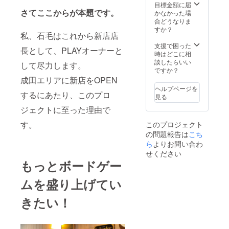
ムがご
ドゲー
目標金額に届
さてここからが本題です。
ざいま
ンでボ
かなかった場
す） 有
ドゲ遊
合どうなりま
効期
べる♪買
すか？
私、石毛はこれから新店店
限：成
える♪
田富里
ときめ
支援で困った
長として、PLAYオーナーと
店開店
きのボ
時はどこに相
から
ドゲー
談したらいい
して尽力します。
2022年
ン体験
ですか？
3月31日
を貴方
成田エリアに新店をOPEN
デザイ
に！
ヘルプページを
ンはど
するにあたり、このプロ
見る
どめさ
ジェクトに至った理由で
ん！ 只
今誠意
す。
このプロジェクト
を持っ
の問題報告は
こち
て制作
中との
ら
よりお問い合わ
ことで
せください
す！ ボ
もっとボードゲー
ドゲー
ンでボ
ムを盛り上げてい
ドゲ遊
べる♪買
きたい！
える♪
ときめ
きのボ
ドゲー