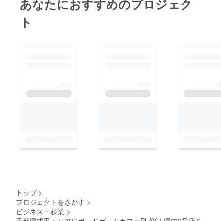
あなたにおすすめのプロジェク
の感謝を還元するため
始めたクラウドファン
ト
ディング！終了日まで
あと1週間になりまし
た。皆様にお見逃しな
く漏れなく還元ご利用
頂きたい！達成額に関
係なく！しっかりお店
はOPENさせて頂きま
すのでご安心くださ
い！引き続き拡散ご協
力お願い致します。皆
様にお会いできるのを
楽しみにしておりま
す！【営業案内】館山
店は17日より店舗改装
トップ
>
の為休業させて頂きま
プロジェクトをさがす
>
ビジネス・起業
>
す。再オープンは6月
千葉県成田エリアにボードゲームカフェPLAY！県内2号店を