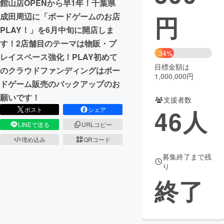
館山店OPENから早1年！千葉県
円
成田周辺に「ボードゲームのお店
まちづくり・地域活性化
PLAY！」を6月中旬に開店しま
す！2店舗目のテーマは物販・プ
CAMPFIRE for Social Good
CAMPFIRE Creation
34%
レイスペース強化！PLAY初めて
CAMPFIREふるさと納税
machi-ya
コミュニティ
目標金額は
のクラウドファンディングはボー
1,000,000円
ドゲーム販売のバックアップのお
願いです！
支援者数
46
人
ポスト
シェア
LINEで送る
URLコピー
埋め込み
QRコード
募集終了まで残
り
終了