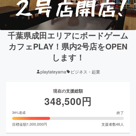
千葉県成田エリアにボードゲーム
カフェPLAY！県内2号店をOPEN
します！
playtateyama
ビジネス・起業
現在の支援総額
348,500
円
終了
34
%達成
目標金額
1,000,000
円
支援者数
46
人