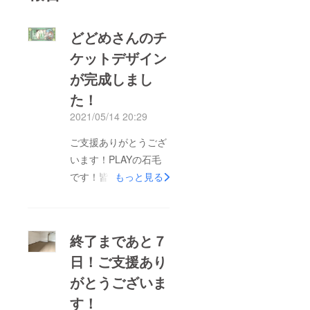
どどめさんのチ
ケットデザイン
が完成しまし
た！
2021/05/14 20:29
ご支援ありがとうござ
います！PLAYの石毛
です！皆様に110％還
もっと見る
元するリターンのデザ
インが仕上がりまし
た！今回のチケットデ
終了まであと７
ザインはデザイン/ど
日！ご支援あり
どめ さん 校正/別府
がとうございま
さい さんの強力タッ
グ！どどめさんは今回
す！