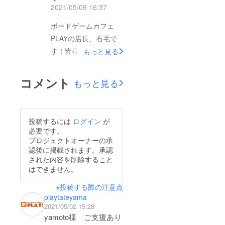
の依頼に関して「願っ
2021/05/09 16:37
たり叶ったりです！！
ボードゲームカフェ
」と熱いメッセージを
PLAYの店長、石毛で
頂きました！別府さい
す！皆様のご支援、暖
もっと見る
さんからは、「ぜひご
かいご声援を励みに
協力させてくださいま
日々ボードゲームを楽
せ！ 」と快い言葉を
コメント
もっと見る
しんでおります！成田
頂きまして、ボード
富里店テナントテナン
ゲーム界を盛り上げる
トには机や棚などの搬
二大巨頭からの暖かい
投稿するには
ログイン
が
入を開始しました！18
ご支援に、スタッフ一
必要です。
日以降でネギトロさん
プロジェクトオーナーの承
同感激しておりま
認後に掲載されます。承認
とこつこつ作っていく
す…！いよいよクラウ
された内容を削除すること
予定です。（成田の鰻
ドファンディング終了
はできません。
おごるって言ったら誰
まであと２日！ご支援
※投稿する際の注意点
か手伝ってくれるか
宜しくお願いいたしま
playtateyama
な？笑）ネギトロさん
す！
2021/05/02 15:28
手書きの店内図面店内
yamoto様 ご支援あり