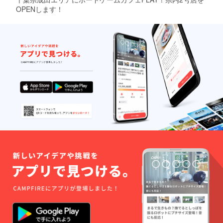
12日（土）を予定して
OPENします！
おります。成田富里店
は6月19日（土）を予
定しております。皆様
のご予約・ご来店お待
ちしてます！PLAY代
表 石毛 祐介