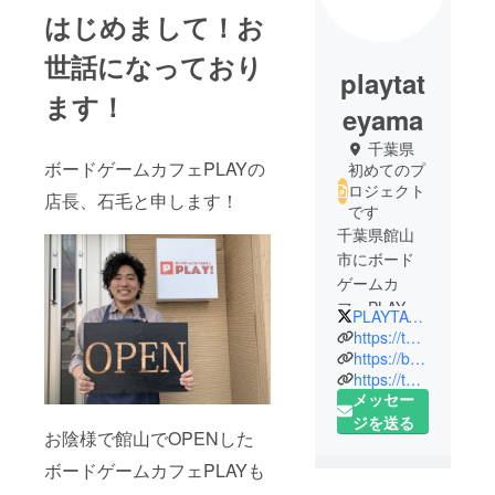
はじめまして！お
世話になっており
playtat
ます！
eyama
千葉県
ボードゲームカフェPLAYの
初めてのプ
ロジェクト
店長、石毛と申します！
です
千葉県館山
市にボード
ゲームカ
フェPLAYを
PLAYTATEYAMA
2020年3月に
https://twitter.com/PLAYTATEYAMA
OPEN!
https://bodoge.hoobby.net/spaces/playtateyama
https://twitter.com/VANSISISHIGEU
現在、県内2
メッセー
号店となる
ジを送る
「ボード
お陰様で館山でOPENした
ゲームのお
ボードゲームカフェPLAYも
店PLAY!成田