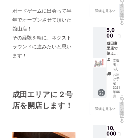
の
リ
ドゲー
タ
ー
ンチ
ボードゲームに出会って半
ン
詳細を見る
を
ケット
選
択
年でオープンさせて頂いた
×3 額面
す
る
分の金
館山店！
5,0
額を プ
レイ料
00
円
その経験を糧に、ネクスト
金・
成田富
ボード
ラウンドに進みたいと思い
里店で
ゲーム
使える
購入に
ます！
チケッ
お使い
支援
トで
頂けま
者：
す！
す。
6人
1000円
（一部
お届
ボド
ご利用
け予
ゲーン
頂けな
定：
チケッ
2021
いボー
成田エリアに２号
年06
ト×5
ドゲー
こ
月
100円ボ
ムがご
の
リ
ドゲー
店を開店します！
ざいま
タ
ー
ンチ
す） 有
ン
詳細を見る
を
ケット
効期
選
択
×5 額面
限：成
す
る
分の金
田富里
10,
額を プ
店開店
レイ料
000
から
円
金・
2022年