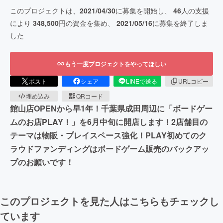
このプロジェクトは、
2021/04/30
に募集を開始し、
46
人の支援
により
348,500
円の資金を集め、
2021/05/16
に募集を終了しま
した
もう一度プロジェクトをやってほしい
ポスト
シェア
LINEで送る
URLコピー
埋め込み
QRコード
館山店OPENから早1年！千葉県成田周辺に「ボードゲー
ムのお店PLAY！」を6月中旬に開店します！2店舗目の
テーマは物販・プレイスペース強化！PLAY初めてのク
ラウドファンディングはボードゲーム販売のバックアッ
プのお願いです！
このプロジェクトを見た人はこちらもチェックし
ています