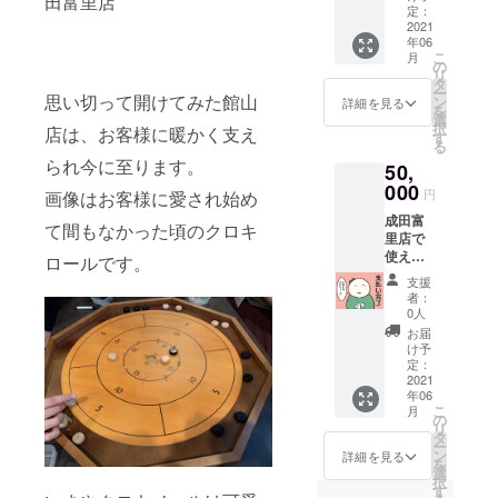
田富里店
ペース
頂けま
定：
中との
料金2回
2021
す。
ことで
年06
分フ
（一部
す！ ボ
こ
月
リーチ
ご利用
の
ドゲー
リ
ケット
頂けな
タ
ンでボ
ー
同封！
思い切って開けてみた館山
いボー
ン
ドゲ遊
詳細を見る
を
1000円
ドゲー
選
べる♪買
択
店は、お客様に暖かく支え
ボド
ムがご
す
える♪
る
ゲーン
ざいま
ときめ
られ今に至ります。
50,
チケッ
す） 有
きのボ
ト×27
000
効期
ドゲー
円
画像はお客様に愛され始め
500円ボ
限：成
ン体験
成田富
ドゲー
田富里
を貴方
て間もなかった頃のクロキ
里店で
ンチ
店開店
に！
使える
ケット
ロールです。
から
チケッ
×10 100
2022年
支援
トで
円ボド
3月31日
者：
す！ 更
ゲーン
デザイ
0人
にプレ
チケッ
ンはど
お届
イス
ト×10
どめさ
け予
ペース
額面分
定：
ん！ 只
料金5回
2021
の金額
今誠意
年06
分フ
を プレ
を持っ
こ
月
リーチ
イ料
の
て制作
リ
ケット
金・
タ
中との
ー
同封！
ボード
ン
ことで
詳細を見る
を
1000円
ゲーム
選
す！ ボ
択
ボド
購入に
す
ドゲー