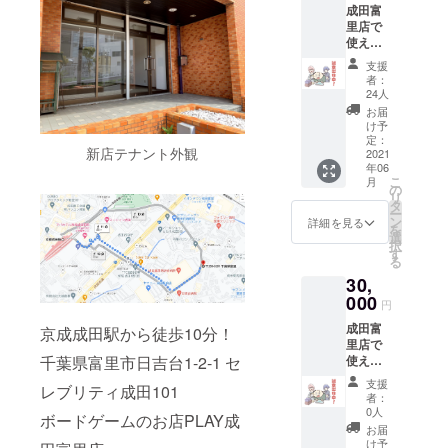
成田富
ボード
3月31日
里店で
ゲーム
デザイ
使える
購入に
ンはど
チケッ
お使い
どめさ
支援
トで
頂けま
ん！ 只
者：
す！
す。
今誠意
24人
1000円
（一部
を持っ
お届
ボド
ご利用
て制作
け予
ゲーン
頂けな
定：
中との
新店テナント外観
チケッ
2021
いボー
ことで
年06
ト×7
ドゲー
す！ ボ
こ
月
500円ボ
ムがご
の
ドゲー
リ
ドゲー
ざいま
タ
ンでボ
ー
ンチ
す） 有
ン
ドゲ遊
詳細を見る
を
ケット
効期
選
べる♪買
択
×7 100
限：成
す
える♪
る
円ボド
田富里
ときめ
30,
ゲーン
店開店
きのボ
チケッ
000
から
ドゲー
円
ト×5 額
2022年
ン体験
成田富
面分の
京成成田駅から徒歩10分！
3月31日
を貴方
里店で
金額を
デザイ
に！
千葉県富里市日吉台1-2-1 セ
使える
プレイ
ンはど
チケッ
料金・
どめさ
支援
レブリティ成田101
トで
ボード
ん！ 只
者：
す！ 更
ゲーム
今誠意
0人
ボードゲームのお店PLAY成
にプレ
購入に
を持っ
お届
イス
お使い
て制作
け予