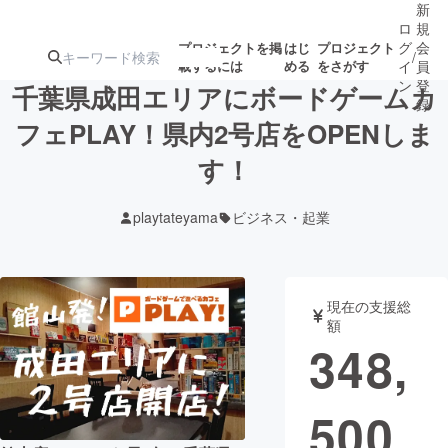
新
ロ
規
グ
会
プロジェクトを掲
はじ
プロジェクト
/
載するには
める
をさがす
イ
員
ン
登
千葉県成田エリアにボードゲームカ
録
フェPLAY！県内2号店をOPENしま
す！
人気のプロ
注目のリ
注目の新着プロ
募集終了が近いプ
もうすぐ公開
ジェクト
ターン
ジェクト
ロジェクト
されます
playtateyama
ビジネス・起業
アート・写真
音楽
現在の支援総
テクノロジー・ガジェット
ゲーム・サ
額
348,
映像・映画
書籍・雑誌
500
ビジネス・起業
チャレンジ