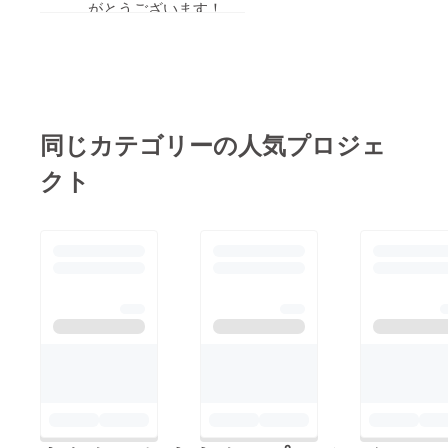
配置図です。右側が販
がとうございます！
売用棚になります！成
専用駐車場はございま
田富里店はカフェでは
せん。
なくボードゲームプレ
近隣有料駐車場ご利用
の方のプレイ料金割引
イスペース＆販売店で
サービスを検討してい
す。ご飯は成田富里の
同じカテゴリーの人気プロジェ
ます。
美味しいものを食べま
クト
今後とも宜しくお願い
しょう！持ち込み出前
します。
も自由。Uber Eatsも
範囲内のようです。ド
リンクだけはお買い上
げいただくスタイルで
考えております。早く
内装を完成させて仕入
れフェイズに入りたい
です！クラウドファン
ディング終了まであと
７日です！皆様へ日々