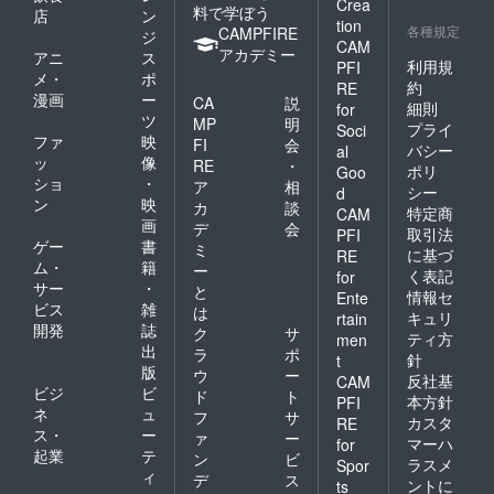
Crea
料で学ぼう
店
ン
tion
各種規定
CAMPFIRE
ジ
CAM
アカデミー
アニ
ス
利用規
PFI
メ・
ポ
約
RE
漫画
ー
CA
説
細則
for
ツ
MP
明
プライ
Soci
ファ
映
FI
会
バシー
al
ッ
像
RE
・
ポリ
Goo
ショ
・
ア
相
シー
d
ン
映
カ
談
特定商
CAM
画
デ
会
取引法
PFI
ゲー
書
ミ
に基づ
RE
ム・
籍
ー
く表記
for
サー
・
と
情報セ
Ente
ビス
雑
は
キュリ
rtain
開発
誌
ク
サ
ティ方
men
出
ラ
ポ
針
t
版
ウ
ー
反社基
CAM
ビジ
ビ
ド
ト
本方針
PFI
ネ
ュ
フ
サ
カスタ
RE
ス・
ー
ァ
ー
マーハ
for
起業
テ
ン
ビ
ラスメ
Spor
ィ
デ
ス
ントに
ts