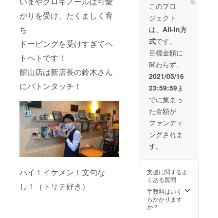
いまやクロキノールは可愛
る
ゲーン
お使い
ンでボ
このプロ
チケッ
頂けま
ドゲ遊
がりを受け、たくましく育
ジェクト
ト×50
す。
べる♪買
500円ボ
（一部
ち
える♪
は、
All-In方
ドゲー
ご利用
ときめ
式
です。
ンチ
ドーピングを受けすぎてヘ
頂けな
きのボ
ケット
いボー
ドゲー
目標金額に
トヘトです！
×8 100
ドゲー
ン体験
関わらず、
円ボド
ムがご
を貴方
館山店は新店長の鈴木さん
ゲーン
ざいま
に！
2021/05/16
チケッ
す） 有
にバトンタッチ！
23:59:59
ま
ト×10
効期
額面分
限：成
でに集まっ
の金額
田富里
た金額が
を プレ
店開店
イ料
から
ファンディ
金・
2022年
ングされま
ボード
3月31日
ゲーム
デザイ
す。
購入に
ンはど
お使い
どめさ
頂けま
ん！ 只
ハイ！イケメン！文句な
支援に関するよ
す。
今誠意
くある質問
（一部
を持っ
し！（トリテ好き）
ご利用
て制作
手数料はいく
頂けな
中との
らかかります
いボー
ことで
か？
ドゲー
す！ ボ