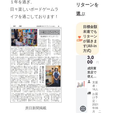
１年を過ぎ、
富里店」の
リターンを
開店準備
日々楽しいボードゲームラ
中！
選ぶ
イフを過ごしております！
目標金額
未達でも
リターン
が届きま
す
(All-in
方式)
3,0
00
円
成田富
里店で
使える
チケッ
支援
トで
者：
す！
16人
1000円
お届
ボド
け予
ゲーン
定：
チケッ
2021
房日新聞掲載
年06
ト×3
こ
月
100円ボ