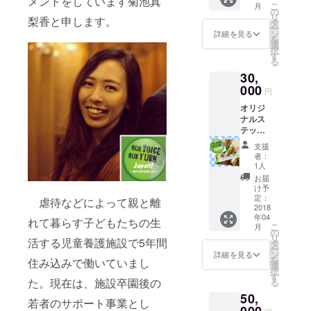
メントをしています菊池真
こ
月
部をお
の
リ
梨香と申します。
届けし
タ
ー
ます！
ン
詳細を見る
を
選
択
す
る
30,
000
円
オリジ
ナルス
テッ
カー、
支援
オリジ
者：
ナル
1人
ボール
お届
ペン3
け予
本、僕
定：
虐待などによって親と離
らの声
2018
年04
冊子を7
れて暮らす子どもたちの生
こ
月
部をお
の
リ
届けし
活する児童養護施設で5年間
タ
ー
ます！
ン
詳細を見る
を
住み込みで働いていまし
選
択
す
た。現在は、施設卒園後の
る
50,
若者のサポート事業とし
000