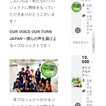
こんにちは！私たちのプロ
難にぶつか
カー、
支援
ジェクトに興味をもってい
るため、
僕らの
者：
声冊子
14人
このような
ただきありがとうございま
を1部を
お届
事業を立ち
お届け
け予
す！
しま
上げまし
定：
す！
2018
た。
年04
OUR VOICE OUR TURN
こ
月
の
リ
JAPAN～僕らの声を届けよ
タ
ー
ン
詳細を見る
を
う～
プロジェクトです！
選
択
す
る
10,
000
円
オリジ
ナルス
テッ
カー、
支援
オリジ
者：
ナル
20人
ボール
お届
ペン1
け予
本、僕
定：
本プロジェクトのマネジ
らの声
2018
年04
冊子を2