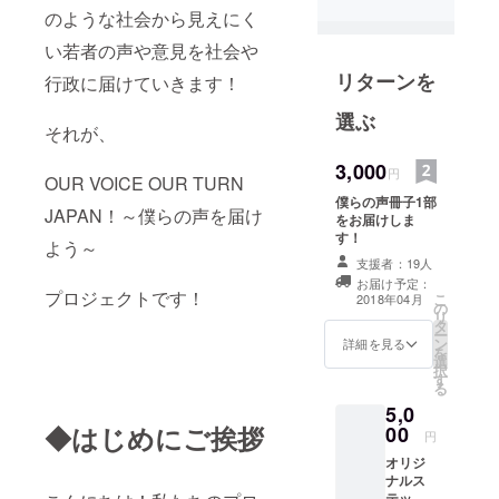
のような社会から見えにく
とが難しい
子どもたち
い若者の声や意見を社会や
が生活する
リターンを
行政に届けていきます！
児童養護施
設。そこを
選ぶ
それが、
巣立った若
者たちへの
3,000
円
OUR VOICE OUR TURN
サポートを
僕らの声冊子1部
JAPAN！～僕らの声を届け
行っていま
をお届けしま
す！
す。
よう～
支援者：19人
お届け予定：
都内の児童
プロジェクトです！
こ
2018年04月
の
養護施設で
リ
タ
ー
児童指導員
ン
詳細を見る
を
として住み
選
択
す
込んでいま
る
した。
5,0
◆はじめにご挨拶
00
卒園してい
円
く若者たち
オリジ
ナルス
が多くの困
テッ