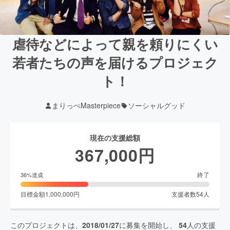
虐待などによって親を頼りにくい
若者たちの声を届けるプロジェク
ト！
まりっぺMasterpiece
ソーシャルグッド
現在の支援総額
367,000
円
終了
36
%達成
目標金額
1,000,000
円
支援者数
54
人
このプロジェクトは、
2018/01/27
に募集を開始し、
54
人の支援