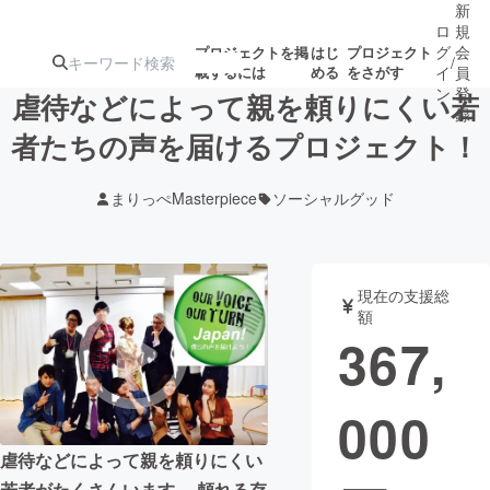
新
ロ
規
グ
会
プロジェクトを掲
はじ
プロジェクト
/
載するには
める
をさがす
イ
員
ン
登
虐待などによって親を頼りにくい若
録
者たちの声を届けるプロジェクト！
人気のプロ
注目のリ
注目の新着プロ
募集終了が近いプ
もうすぐ公開
まりっぺMasterpiece
ソーシャルグッド
ジェクト
ターン
ジェクト
ロジェクト
されます
アート・写真
音楽
現在の支援総
額
367,
テクノロジー・ガジェット
ゲーム・サ
000
映像・映画
書籍・雑誌
虐待などによって親を頼りにくい
ビジネス・起業
チャレンジ
若者がたくさんいます。 頼れる存