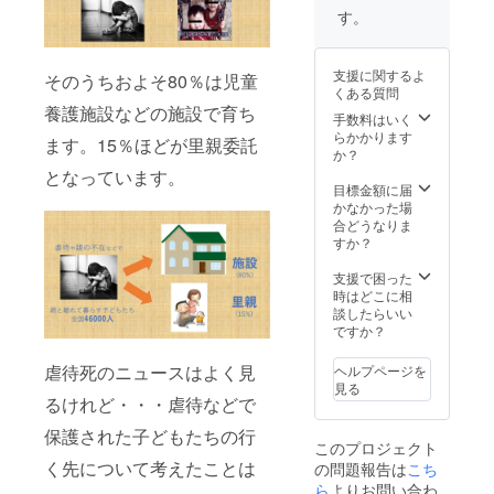
す。
支援に関するよ
そのうちおよそ80％は児童
くある質問
養護施設などの施設で育ち
手数料はいく
らかかります
ます。15％ほどが里親委託
か？
となっています。
目標金額に届
かなかった場
合どうなりま
すか？
支援で困った
時はどこに相
談したらいい
ですか？
虐待死のニュースはよく見
ヘルプページを
見る
るけれど・・・虐待などで
保護された子どもたちの行
このプロジェクト
く先について考えたことは
の問題報告は
こち
ら
よりお問い合わ