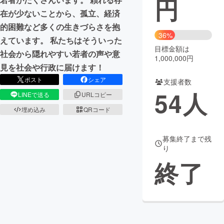
円
在が少ないことから、孤立、経済
まちづくり・地域活性化
的困難など多くの生きづらさを抱
36%
えています。 私たちはそういった
目標金額は
CAMPFIRE for Social Good
CAMPFIRE Creation
社会から隠れやすい若者の声や意
1,000,000円
CAMPFIREふるさと納税
machi-ya
コミュニティ
見を社会や行政に届けます！
ポスト
シェア
支援者数
54
人
LINEで送る
URLコピー
埋め込み
QRコード
募集終了まで残
り
終了