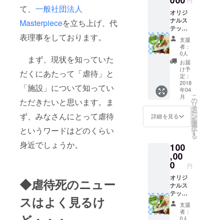
円
て、
一般社団法人
オリジ
ナルス
Masterpiece
を立ち上げ、代
テッ
カー、
表理事をしております。
支援
オリジ
者：
ナル
0人
まず、現状を知っていた
ボール
お届
ペン5
け予
だくにあたって「虐待」と
本、僕
定：
らの声
2018
「施設」について知ってい
年04
冊子を
こ
月
20部を
の
ただきたいと思います。ま
リ
お届け
タ
ー
しま
ず、みなさんにとって虐待
ン
詳細を見る
を
す！
選
択
というワードはどのくらい
す
る
身近でしょうか。
100
,00
0
円
オリジ
◆虐待死のニュー
ナルス
テッ
スはよく見るけ
カー、
支援
オリジ
者：
ど・・・
ナル
0人