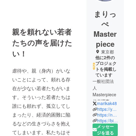
まりっ
ぺ
親を頼れない若者
Master
たちの声を届けた
piece
い！
東京都
他に2件の
プロジェク
トを掲載し
虐待や、親（身内）がいな
ています
いことによって、頼れる存
一般社団法
人
在が少ない若者たちがいま
Masterpiece
す。そういった若者たちは
代表理事。
marikak48
誰にも頼れず、孤立してし
https://youare-masterpiece.org
まったり、経済的困難に陥
虐待や親の
https://note.com/masterpiece2017
https://bit.ly/3H7JEUP
不在などの
るなどの生きづらさを抱え
メッセー
理由により
てしまいます。私たちはそ
ジを送る
親を頼るこ