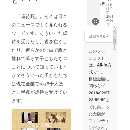
ボール
お届
ペン15
け予
本、僕
定：
「虐待死」。それは日本
らの声
2018
年04
冊子を
のニュースでよく見られる
こ
月
30部を
の
リ
お届け
タ
ワードです。そういった虐
ー
しま
ン
詳細を見る
を
す！
選
待を受けたり、親を亡くし
択
す
る
たり、何らかの理由で親と
このプロ
ジェクト
離れて暮らす子どもたちの
は、
All-In方
ことについて知っています
式
です。
か？そういった子どもたち
目標金額に
は現在全国で4万6千人ほ
関わらず、
ど。半数が虐待を受けてい
2018/02/27
23:59:59
ま
ます。
でに集まっ
た金額が
ファンディ
ングされま