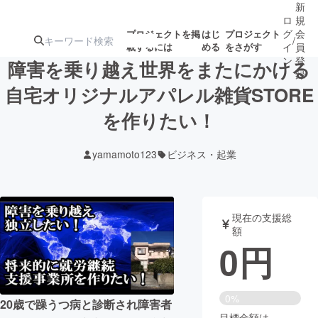
新
ロ
規
グ
会
プロジェクトを掲
はじ
プロジェクト
/
載するには
める
をさがす
イ
員
ン
登
障害を乗り越え世界をまたにかける
録
自宅オリジナルアパレル雑貨STORE
を作りたい！
人気のプロ
注目のリ
注目の新着プロ
募集終了が近いプ
もうすぐ公開
ジェクト
ターン
ジェクト
ロジェクト
されます
yamamoto123
ビジネス・起業
アート・写真
音楽
現在の支援総
テクノロジー・ガジェット
ゲーム・サ
額
0
円
映像・映画
書籍・雑誌
0%
20歳で躁うつ病と診断され障害者
ビジネス・起業
チャレンジ
目標金額は