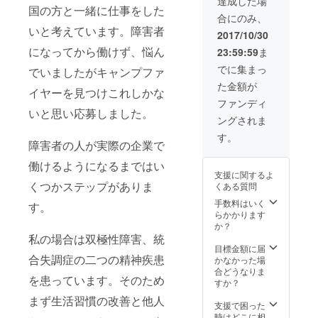
達成した場
物）一
国の方と一緒に仕事をした
合にのみ、
着と
いと考えています。障害者
3000円
2017/10/30
相当の
になってから働けず、悩ん
23:59:59
ま
オリジ
ナルア
でに集まっ
でいましたがキャンプファ
クセサ
た金額が
リー3個
イヤーを見つけこれしかな
プレゼ
ファンディ
ント。※
いと思い応募しました。
ングされま
画像は
サンプ
す。
障害者の人が実際の企業で
ルで
す。実
働けるようになるまではい
際にお
支援に関するよ
送りす
くつかステップがありま
くある質問
るアイ
テムと
手数料はいく
す。
は異な
らかかります
りま
か？
す。
私の場合は双極性障害、統
目標金額に届
合失調症の二つの精神疾患
かなかった場
合どうなりま
を患っています。そのため
すか？
まず生活習慣の改善と他人
支援で困った
時はどこに相