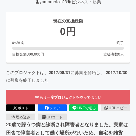
yamamoto123
ビジネス・起業
現在の支援総額
0
円
終了
0
%達成
目標金額
300,000
円
支援者数
0
人
このプロジェクトは、
2017/08/31
に募集を開始し、
2017/10/30
に募集を終了しました
もう一度プロジェクトをやってほしい
ポスト
シェア
LINEで送る
URLコピー
埋め込み
QRコード
20歳で躁うつ病と診断され障害者となりました。実家は
田舎で障害者として働く場所がないため、自宅を雑貨