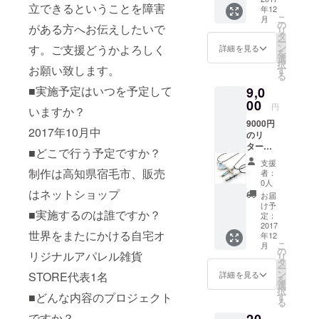
１個プ
立できるということを障害
年12
が撮っ
レゼン
こ
月
た地元
ト。※画
の
がある方へお伝えしたいで
リ
のベス
像はサ
タ
ー
ト
ンプル
ン
す。ご支援どうかよろしく
詳細を見る
を
ショッ
です。
選
択
ト風景
お願い致します。
実際に
す
る
写真を
お送り
■実施予定はいつを予定して
9,0
添付）
する
と3000
00
ネック
円
いますか？
円相当
レスと
9000円
の自宅
は異な
2017年10月中
のリ
STORE
りま
ターン
で作成
す。
■どこで行う予定ですか？
は感謝
したオ
支援
の気持
リジナ
制作は高知県宿毛市、販売
者：
ちを込
ルアク
0人
めたサ
はネットショップ
セサ
お届
ンクス
リーア
け予
■実施するのは誰ですか？
メール
イテム
定：
（自分
2017
２個プ
世界をまたにかける自宅オ
年12
が撮っ
レゼン
こ
月
た地元
ト。※画
の
リジナルアパレル雑貨
リ
のベス
像はサ
タ
ー
ト
ンプル
ン
STORE代表1名
詳細を見る
を
ショッ
です。
選
択
ト風景
■どんな内容のプロジェクト
実際に
す
る
写真を
お送り
ですか？
添付）
する