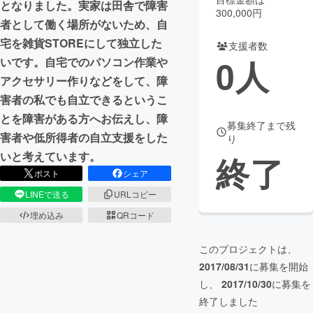
となりました。実家は田舎で障害
300,000円
者として働く場所がないため、自
まちづくり・地域活性化
宅を雑貨STOREにして独立した
支援者数
0
人
いです。自宅でのパソコン作業や
CAMPFIRE for Social Good
CAMPFIRE Creation
アクセサリー作りなどをして、障
CAMPFIREふるさと納税
machi-ya
コミュニティ
害者の私でも自立できるというこ
とを障害がある方へお伝えし、障
募集終了まで残
害者や低所得者の自立支援をした
り
いと考えています。
終了
ポスト
シェア
LINEで送る
URLコピー
埋め込み
QRコード
このプロジェクトは、
2017/08/31
に募集を開始
し、
2017/10/30
に募集を
終了しました