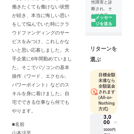
性障害と診
働きたくても働けない状態
断され、そ
が続き、本当に悔しい思い
れ以来薬の
メッセー
服用や通院
をして悩んでいた時にクラ
ジを送る
をしていま
ウドファンディングのサー
す。障害者
ビスをみつけ、これしかな
手帳もあ
リターンを
り、障害者
いと思い応募しました。大
枠で就職を
手企業に6年間勤めていまし
選ぶ
探していま
た。そこでパソコンの基本
すが、実家
の周辺には
目標金額
操作（ワード、エクセル、
未達なら
障害者枠の
パワーポイント）などのス
全額返金
求人は一個
されます
キルを身に着けました。自
もなく働き
(All-or-
たくても働
宅でできる仕事なら何でも
Nothing
けない状態
方式)
やります。
が続いて、
3,0
悔しくて悩
00
円
■名前
んでいまし
3000円
山本涼平
た。そんな