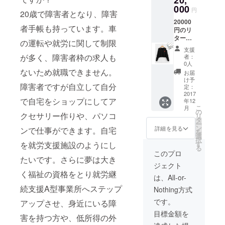
20,
と3000
000
ネック
円
20歳で障害者となり、障害
円相当
レスと
20000
の自宅
は異な
者手帳も持っています。車
円のリ
STORE
りま
ターン
で作成
す。
の運転や就労に関して制限
は感謝
したオ
支援
の気持
リジナ
が多く、障害者枠の求人も
者：
ちを込
ルアク
0人
めたサ
ないため就職できません。
セサ
お届
ンクス
リーア
け予
障害者ですが自立して自分
メール
イテム
定：
（自分
2017
３個プ
で自宅をショップにしてア
年12
が撮っ
レゼン
こ
月
た地元
ト。※画
の
クセサリー作りや、パソコ
リ
のベス
像はサ
タ
ー
ト
ンプル
ン
詳細を見る
ンで仕事ができます。自宅
を
ショッ
です。
選
択
ト風景
実際に
を就労支援施設のようにし
す
る
写真を
お送り
このプロ
たいです。さらに夢は大き
添付）
する
ジェクト
と
ネック
く福祉の資格をとり就労継
13000
レスと
は、All-or-
円相当
は異な
続支援A型事業所へステップ
Nothing方式
の自宅
りま
STORE
す。
です。
アップさせ、身近にいる障
の衣類
目標金額を
（全て
害を持つ方や、低所得の外
女性