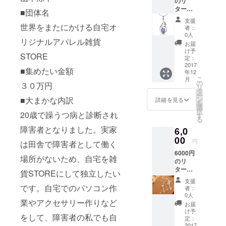
のリ
ターン
ときにクラ
■団体名
は感謝
ウドファン
支援
の気持
世界をまたにかける自宅オ
者：
ディングの
ちを込
0人
リジナルアパレル雑貨
めたサ
サービスを
お届
ンクス
け予
見つけこれ
STORE
メール
定：
しかないと
（自分
2017
■集めたい金額
年12
が撮っ
思い応募し
こ
月
た地元
の
３０万円
リ
ました。
のベス
タ
ー
ト
■大まかな内訳
ン
詳細を見る
を
ショッ
選
択
20歳で躁うつ病と診断され
ト風景
す
る
写真を
障害者となりました。実家
6,0
添付）
と3000
00
円
は田舎で障害者として働く
円相当
6000円
の自宅
場所がないため、自宅を雑
のリ
STORE
ターン
で作成
貨STOREにして独立したい
は感謝
したオ
支援
の気持
リジナ
です。自宅でのパソコン作
者：
ちを込
ルアク
0人
業やアクセサリー作りなど
めたサ
セサ
お届
ンクス
リーア
け予
をして、障害者の私でも自
メール
イテム
定：
（自分
2017