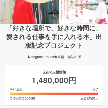
「好きな場所で、好きな時間に、
愛される仕事を手に入れる本」出
版記念プロジェクト
megumi project
書籍・雑誌出版
現在の支援総額
1,480,000
円
終了
493
%達成
目標金額
300,000
円
支援者数
59
人