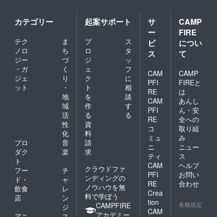
カテゴリー
起案サポート
サ
CAMP
ー
FIRE
テク
ま
プ
ス
ビ
につい
ノロ
ち
ロ
タ
ス
て
ジー
づ
ジ
ッ
・ガ
く
ェ
フ
CAM
CAMP
ジェ
り
ク
に
PFI
FIREと
ット
・
ト
相
RE
は
地
を
談
CAM
あんし
域
作
す
PFI
ん・安
活
る
る
RE
全への
性
資
コ
取り組
化
料
ミュ
み
プロ
音
請
ニ
ニュー
ダク
楽
求
ティ
ス
ト
CAM
ヘルプ
クラウドファ
フー
チ
PFI
お問い
ンディングの
ド・
ャ
RE
合わせ
ノウハウを無
飲食
レ
Crea
料で学ぼう
店
ン
tion
各種規定
CAMPFIRE
ジ
CAM
アカデミー
アニ
ス