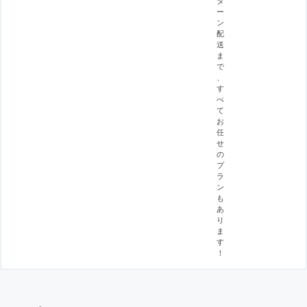
タ
ー
ン
配
送
ま
で
、
す
べ
て
お
任
せ
の
プ
ラ
ン
も
あ
り
ま
す
！