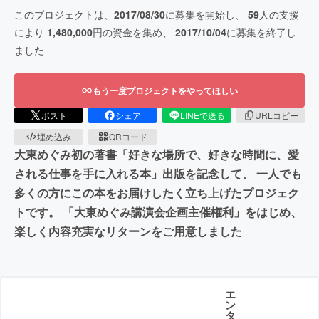
このプロジェクトは、
2017/08/30
に募集を開始し、
59
人の支援
により
1,480,000
円の資金を集め、
2017/10/04
に募集を終了し
ました
もう一度プロジェクトをやってほしい
ポスト
シェア
LINEで送る
URLコピー
埋め込み
QRコード
大東めぐみ初の著書「好きな場所で、好きな時間に、愛
される仕事を手に入れる本」出版を記念して、 一人でも
多くの方にこの本をお届けしたく立ち上げたプロジェク
トです。 「大東めぐみ講演会企画主催権利」をはじめ、
楽しく内容充実なリターンをご用意しました
エ
ン
タ