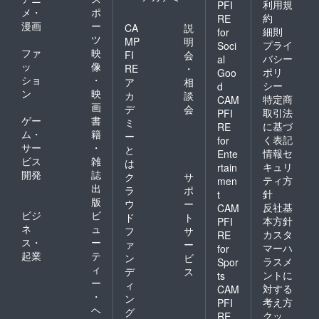
利用規
PFI
メ・
ポ
約
RE
漫画
ー
CA
説
細則
for
ツ
MP
明
プライ
Soci
ファ
映
FI
会
バシー
al
ッ
像
RE
・
ポリ
Goo
ショ
・
ア
相
シー
d
ン
映
カ
談
特定商
CAM
画
デ
会
取引法
PFI
ゲー
書
ミ
に基づ
RE
ム・
籍
ー
く表記
for
サー
・
と
情報セ
Ente
ビス
雑
は
キュリ
rtain
開発
誌
ク
サ
ティ方
men
出
ラ
ポ
針
t
版
ウ
ー
反社基
CAM
ビジ
ビ
ド
ト
本方針
PFI
ネ
ュ
フ
サ
カスタ
RE
ス・
ー
ァ
ー
マーハ
for
起業
テ
ン
ビ
ラスメ
Spor
ィ
デ
ス
ントに
ts
ー
ィ
対する
CAM
・
ン
考え方
PFI
ヘ
グ
クッ
RE