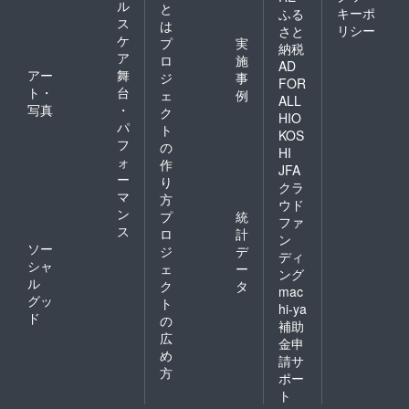
ル
と
キーポ
ふる
ス
は
リシー
さと
ケ
プ
実
納税
ア
ロ
施
AD
アー
舞
ジ
事
FOR
ト・
台
ェ
例
ALL
写真
・
ク
HIO
パ
ト
KOS
フ
の
HI
ォ
作
JFA
ー
り
クラ
マ
方
ウド
ン
プ
統
ファ
ス
ロ
計
ン
ソー
ジ
デ
ディ
シャ
ェ
ー
ング
ル
ク
タ
mac
グッ
ト
hi-ya
ド
の
補助
広
金申
め
請サ
方
ポー
ト