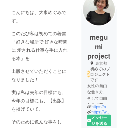
こんにちは、大東めぐみで
す。
このたび私は初めての著書
megu
「好きな場所で 好きな時間
mi
に 愛される仕事を手に入れ
project
る本」を
東京都
初めてのプ
出版させていただくことに
ロジェクト
なりました！
です
女性の自由
実は私は去年の目標にも、
な働き方、
そして自由
今年の目標にも、【出版】
なライフス
https://ameblo.jp/happylifecoach77/
を掲げていて、
タイルをプ
https://www.facebook.com/megumi.ohigashi.35
ロデュース
メッセー
そのために色んな事をし
をする女性
ジを送る