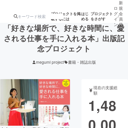
新
ロ
規
グ
会
プロジェクトを掲
はじ
プロジェクト
/
載するには
める
をさがす
イ
員
ン
登
「好きな場所で、好きな時間に、愛
録
される仕事を手に入れる本」出版記
念プロジェクト
人気のプロ
注目のリ
注目の新着プロ
募集終了が近いプ
もうすぐ公開
ジェクト
ターン
ジェクト
ロジェクト
されます
megumi project
書籍・雑誌出版
アート・写真
音楽
現在の支援総
テクノロジー・ガジェット
ゲーム・サ
額
1,48
映像・映画
書籍・雑誌
0,00
ビジネス・起業
チャレンジ