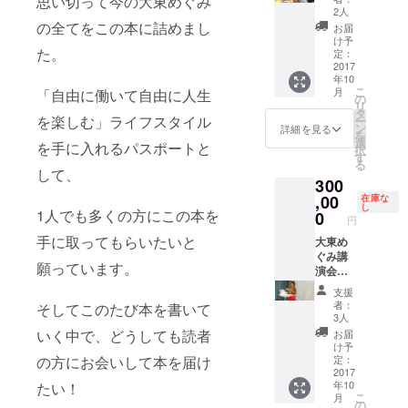
思い切って今の大東めぐみ
べる権
東めぐ
本」10
2人
利
みを囲
の全てをこの本に詰めまし
冊をプ
お届
＋
むアフ
レゼン
け予
た。
「好き
タヌー
定：
トしま
な場所
2017
ン
す ※10
年10
で、好
ティー
月21日
こ
月
「自由に働いて自由に人生
きな時
に参加
の
（土）
リ
間に、
できる
タ
都内ホ
を楽しむ」ライフスタイル
ー
愛され
権利と
ン
テルラ
詳細を見る
を
る仕事
著書
選
ウンジ
を手に入れるパスポートと
択
を手に
「好き
す
にて ※1
る
入れる
な場所
して、
回10名
300
本」10
で、好
限定 ※
冊】 大
,00
きな時
在庫な
お一人
し
東めぐ
1人でも多くの方にこの本を
間に、
0
様10冊
円
みと1対
愛され
プレゼ
手に取ってもらいたいと
1でお寿
大東め
る仕事
ント
司を食
ぐみ講
を手に
飲食代
願っています。
べる権
演会を
いれる
込み ※
利と
企画主
本」10
場所、
支援
「好き
催でき
冊をプ
時間な
者：
そしてこのたび本を書いて
な場所
る権
レゼン
ど詳細
3人
で、好
利 +
トしま
は購入
いく中で、どうしても読者
お届
きな時
好きな
す ※10
後にお
け予
間に、
場所
の方にお会いして本を届け
月６日
定：
知らせ
愛され
で、好
2017
（金）
いたし
年10
たい！
る仕事
きな時
都内ホ
ます
こ
月
を手に
間に、
テルラ
の