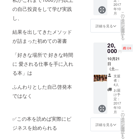
定：
な場所
2017
の自己投資をして学び実践
年10
で、好
こ
月
きな時
の
し、
リ
間に、
タ
ー
愛され
ン
詳細を見る
を
る仕事
選
結果を出してきたメソッド
択
を手に
す
る
入れる
が詰まった初めての著書
20,
本」（3
残り6
冊）】
000
円
「好きな場所で 好きな時間
5月に都
10月21
内で開
に 愛される仕事を手に入れ
日
催され
（土）
大好評
る本」は
【大東
だった
支援
めぐみ
エネル
者：
を囲む
ギー
4人
ふんわりとした自己啓発本
アフタ
アップ
お届
ヌーン
セミ
け予
ではなく
ティー
ナー（3
定：
参加権
2017
万円相
年10
利＋
当）の
こ
月
「好き
動画視
の
リ
✅この本を読めば実際にビ
な場所
聴権利
タ
ー
で、好
と著書
ン
詳細を見る
を
ジネスを始められる
きな時
「好き
選
択
間に愛
な場所
す
る
される
で、好