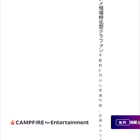
メ
領
域
特
化
型
ク
ラ
フ
ァ
ン
手
数
料
0
円
か
ら
実
施
可
能
。
企
画
掲載
無料
か
ら
リ