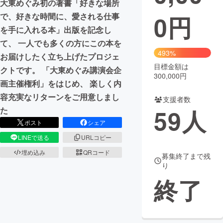
大東めぐみ初の著書「好きな場所
0
円
で、好きな時間に、愛される仕事
まちづくり・地域活性化
を手に入れる本」出版を記念し
て、 一人でも多くの方にこの本を
CAMPFIRE for Social Good
CAMPFIRE Creation
493%
お届けしたく立ち上げたプロジェ
CAMPFIREふるさと納税
machi-ya
コミュニティ
目標金額は
クトです。 「大東めぐみ講演会企
300,000円
画主催権利」をはじめ、 楽しく内
容充実なリターンをご用意しまし
支援者数
59
人
た
ポスト
シェア
LINEで送る
URLコピー
埋め込み
QRコード
募集終了まで残
り
終了