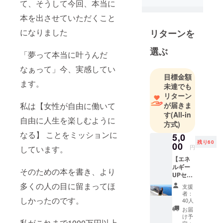
て、そうして今回、本当に
起業家プロ
デュー
本を出させていただくこと
サー。
になりました
リターンを
自由に働き
たい女性の
選ぶ
「夢って本当に叶うんだ
ためのオン
なぁって」今、実感してい
ライン起業
目標金額
塾「プロ
ます。
未達でも
ジェクトF」
リターン
主宰。
私は【女性が自由に働いて
が届きま
す
(All-in
自由に人生を楽しむように
方式)
なる】 ことをミッションに
5,0
残り60
00
円
しています。
【エネ
ルギー
そのための本を書き、より
UPセミ
ナー（3
多くの人の目に留まってほ
支援
万円相
者：
当）動
しかったのです。
40人
画視聴
お届
権＋
け予
私がこれまで1000万円以上
「好き