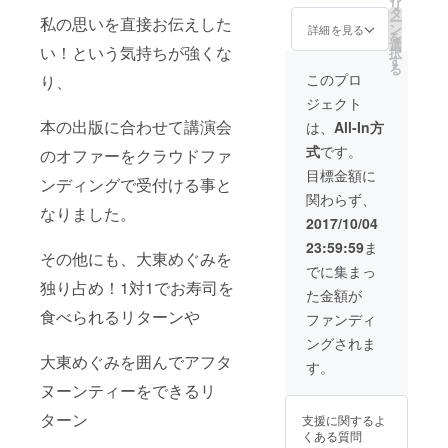
リ
入れる
愛され
ウンジ
タ
ー
私の思いを直接お伝えした
本」10
る仕事
にて ※1
ン
詳細を見る
を
冊をプ
を手に
回10名
選
い！という気持ちが強くな
択
レゼン
入れる
限定 ※
す
る
トしま
本（100
お一人
このプロ
り、
す。
冊）」
様10冊
ジェクト
（お寿
大東め
プレゼ
司代込
ぐみ講
ント
本の出版に合わせて講演会
は、
All-In方
み） 都
演会を
飲食代
式
です。
のオファーをクラウドファ
内高級
企画主
込み ※
寿司店
催でき
場所、
目標金額に
ンディングで受付ける事と
にて大
る権利
時間な
関わらず、
東めぐ
と著書
ど詳細
なりました。
みとの
「好き
は購入
2017/10/04
サシめ
な場所
後にお
23:59:59
ま
しをご
で、好
知らせ
その他にも、大東めぐみを
堪能く
きな時
いたし
でに集まっ
ださい
間に、
ます
独り占め！1対1でお寿司を
た金額が
※日程、
愛され
場所の
る仕事
食べられるリターンや
ファンディ
詳細は
を手に
ングされま
購入
入れる
大東めぐみを囲んでアフタ
後、相
本」100
す。
談にて
冊をプ
ヌーンティーをできるリ
決定さ
レゼン
せてい
トしま
ターン
支援に関するよ
ただき
す ※講
くある質問
ます
演会当