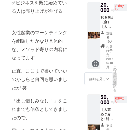
✅ビジネスを既に始めてい
20,
仕事を
きな時
在庫な
手にい
000
間に、
し
る人は売り上げが伸びる
円
れる本
愛され
10月6日
（10
る仕事
（金）
冊）】
を手に
【大東
都内ホ
入れる
めぐみ
女性起業のマーケティング
テルラ
本」3冊
支援
を囲む
ウンジ
をプレ
者：
を網羅したかなり具体的
アフタ
にて大
ゼント
10人
ヌーン
東めぐ
します
お届
な、メソッド寄りの内容に
ティー
みを囲
※動画の
け予
参加権
むアフ
定：
URLと
なってます
利＋
2017
タヌー
本を郵
年10
「好き
ン
送させ
こ
月
な場所
ティー
の
ていた
正直、ここまで書いていい
リ
で、好
に参加
タ
だきま
ー
きな時
できる
のかしらと何回も思いまし
ン
す （発
詳細を見る
を
間に、
権利と
選
送費込
択
たが 笑
愛され
著書
す
み） ※
る
る仕事
「好き
リター
50,
を手に
な場所
ンのお
在庫な
「出し惜しみなし！」をこ
いれる
000
で、好
し
届けは
円
本（10
きな時
10月5日
れまでも信条としてきまし
【大東
冊）】
間に愛
以降と
めぐみ
都内ホ
される
なりま
たので、
と1対1
テルラ
仕事を
す
でお寿
ウンジ
手にい
支援
司を食
にて大
れる
者：