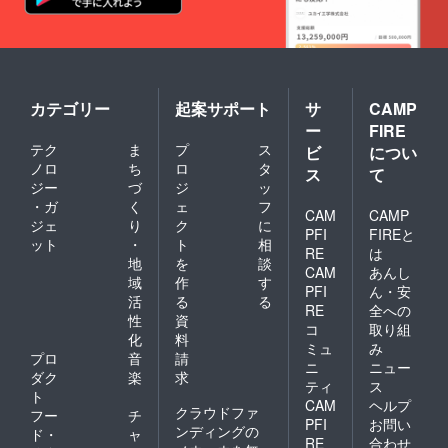
カテゴリー
起案サポート
サ
CAMP
ー
FIRE
テク
ま
プ
ス
ビ
につい
ノロ
ち
ロ
タ
ス
て
ジー
づ
ジ
ッ
・ガ
く
ェ
フ
CAM
CAMP
ジェ
り
ク
に
PFI
FIREと
ット
・
ト
相
RE
は
地
を
談
CAM
あんし
域
作
す
PFI
ん・安
活
る
る
RE
全への
性
資
コ
取り組
化
料
ミュ
み
プロ
音
請
ニ
ニュー
ダク
楽
求
ティ
ス
ト
CAM
ヘルプ
クラウドファ
フー
チ
PFI
お問い
ンディングの
ド・
ャ
RE
合わせ