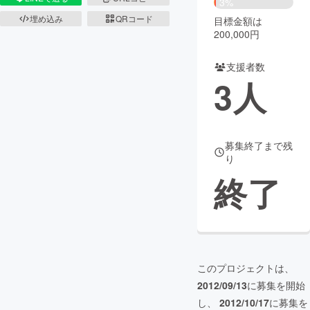
3%
埋め込み
QRコード
目標金額は
まちづくり・地域活性化
200,000円
支援者数
CAMPFIRE for Social Good
CAMPFIRE Creation
3
人
CAMPFIREふるさと納税
machi-ya
コミュニティ
募集終了まで残
り
終了
このプロジェクトは、
2012/09/13
に募集を開始
し、
2012/10/17
に募集を