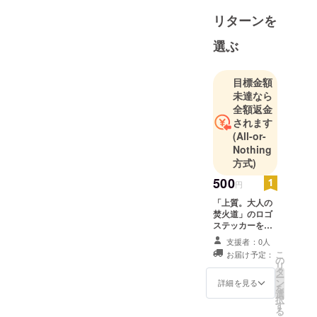
リターンを
選ぶ
目標金額
未達なら
全額返金
されます
(All-or-
Nothing
方式)
500
円
「上質。大人の
焚火道」のロゴ
ステッカーをプ
レゼント
支援者：0人
こ
お届け予定：
の
リ
タ
ー
ン
詳細を見る
を
選
択
す
る