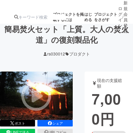
新
ロ
規
グ
会
プロジェクトを掲
はじ
プロジェクト
/
載するには
める
をさがす
イ
員
ン
登
簡易焚火セット「上質。大人の焚火
録
道」の復刻製品化
人気のプロ
注目のリ
注目の新着プロ
募集終了が近いプ
もうすぐ公開
rs030012
プロダクト
ジェクト
ターン
ジェクト
ロジェクト
されます
アート・写真
音楽
現在の支援総
額
7,00
テクノロジー・ガジェット
ゲーム・サ
0
円
映像・映画
書籍・雑誌
ポスト
シェア
ビジネス・起業
チャレンジ
LINEで送る
URLコピー