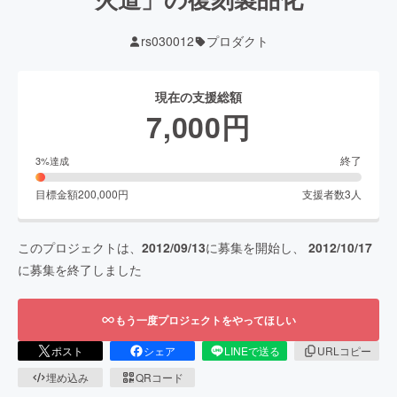
rs030012
プロダクト
現在の支援総額
7,000
円
終了
3
%達成
目標金額
200,000
円
支援者数
3
人
このプロジェクトは、
2012/09/13
に募集を開始し、
2012/10/17
に募集を終了しました
もう一度プロジェクトをやってほしい
ポスト
シェア
LINEで送る
URLコピー
埋め込み
QRコード