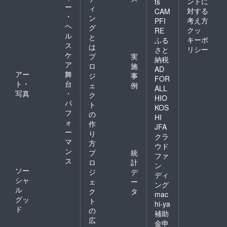
ントに
ts
ー
ィ
対する
CAM
・
ン
考え方
PFI
ヘ
グ
クッ
RE
ル
と
キーポ
ふる
ス
は
リシー
さと
ケ
プ
実
納税
ア
ロ
施
AD
アー
舞
ジ
事
FOR
ト・
台
ェ
例
ALL
写真
・
ク
HIO
パ
ト
KOS
フ
の
HI
ォ
作
JFA
ー
り
クラ
マ
方
ウド
ン
プ
統
ファ
ス
ロ
計
ン
ソー
ジ
デ
ディ
シャ
ェ
ー
ング
ル
ク
タ
mac
グッ
ト
hi-ya
ド
の
補助
広
金申