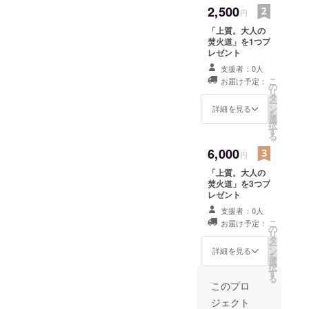
2,500
円
「上質。大人の
焚火道」を1つプ
レゼント
支援者：0人
こ
お届け予定：
の
リ
タ
ー
ン
詳細を見る
を
選
択
す
る
6,000
円
「上質。大人の
焚火道」を3つプ
レゼント
支援者：0人
こ
お届け予定：
の
リ
タ
ー
ン
詳細を見る
を
選
択
す
る
このプロ
ジェクト