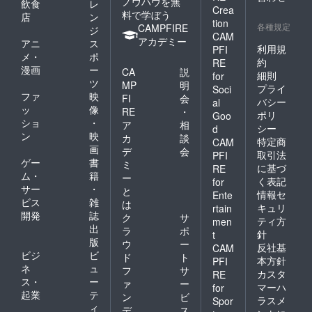
ノウハウを無
飲食
レ
Crea
料で学ぼう
店
ン
tion
各種規定
CAMPFIRE
ジ
CAM
アカデミー
アニ
ス
利用規
PFI
メ・
ポ
約
RE
漫画
ー
CA
説
細則
for
ツ
MP
明
プライ
Soci
ファ
映
FI
会
バシー
al
ッ
像
RE
・
ポリ
Goo
ショ
・
ア
相
シー
d
ン
映
カ
談
特定商
CAM
画
デ
会
取引法
PFI
ゲー
書
ミ
に基づ
RE
ム・
籍
ー
く表記
for
サー
・
と
情報セ
Ente
ビス
雑
は
キュリ
rtain
開発
誌
ク
サ
ティ方
men
出
ラ
ポ
針
t
版
ウ
ー
反社基
CAM
ビジ
ビ
ド
ト
本方針
PFI
ネ
ュ
フ
サ
カスタ
RE
ス・
ー
ァ
ー
マーハ
for
起業
テ
ン
ビ
ラスメ
Spor
ィ
デ
ス