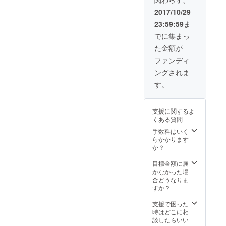
柄、大
理石柄
2017/10/29
から選
23:59:59
ま
べま
す。
でに集まっ
た金額が
ファンディ
ングされま
す。
支援に関するよ
くある質問
手数料はいく
らかかります
か？
目標金額に届
かなかった場
合どうなりま
すか？
支援で困った
時はどこに相
談したらいい