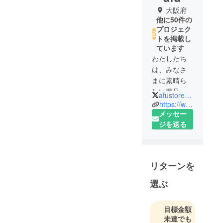
大阪府
他に50件の
プロジェク
トを掲載し
ています
わたしたち
は、みなさ
まに素晴ら
しい商品を
afustore_jp
お届けした
https://www.sinsankai.co.jp
いという想
メッセー
いから、
ジを送る
2017年にク
ラウドファ
ンディング
リターンを
事業を立ち
上げまし
選ぶ
た。
目標金額
2020年2月ま
未達でも
での実績と