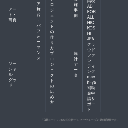
納税
ア
ロ
施
AD
アー
舞
ジ
事
FOR
ト・
台
ェ
例
ALL
写真
・
ク
HIO
パ
ト
KOS
フ
の
HI
ォ
作
JFA
ー
り
クラ
マ
方
ウド
ン
プ
統
ファ
ス
ロ
計
ン
ソー
ジ
デ
ディ
シャ
ェ
ー
ング
ル
ク
タ
mac
グッ
ト
hi-ya
ド
の
補助
広
金申
め
請サ
方
ポー
ト
「QRコード」は株式会社デンソーウェーブの登録商標です。