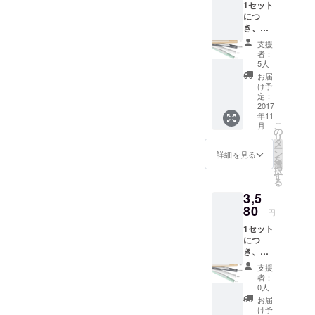
1セット
はホワ
ジェクトに
につ
イト、
ついても、1
き、美
グリー
学ライ
億円を達成
ン、木
支援
ト本体1
柄、大
者：
した「Warm
点、
理石柄
5人
Geek」をは
USB充
から選
お届
電ケー
べま
じめ、国内
け予
ブル1
す。
定：
のクラウド
本、 マ
2017
年11
ファンディ
グネッ
こ
月
ト式ス
の
ングの傘部
リ
タンド
タ
門では 1～3
ー
（テー
ン
詳細を見る
を
プ、ネ
位、掃除機
選
択
ジ付）1
す
部門では1、
る
点、取
2位をそれぞ
3,5
扱説明
書で
80
れ独占、ア
円
す。 色
ウターやモ
1セット
はホワ
につ
バイルバッ
イト、
き、美
グリー
テリーなど
学ライ
ン、木
支援
多数のプロ
ト本体1
柄、大
者：
点、
理石柄
ジェクトが
0人
USB充
から選
お届
1,000万円を
電ケー
べる。
け予