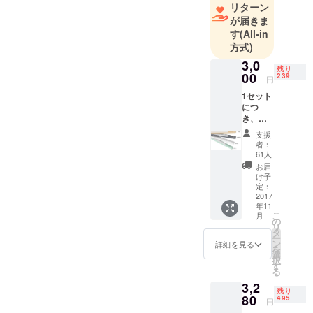
リターン
して、国内
が届きま
の大手クラ
す
(All-in
ウドファン
方式)
ディング運
3,0
残り
営サイトを
00
239
円
通じて128件
1セット
のプロジェ
につ
き、美
クトの立ち
学ライ
支援
上げ、総額
ト本体1
者：
点、
5.5億円のご
61人
USB充
お届
支援を達成
電ケー
け予
しておりま
ブル1
定：
本、 マ
2017
す。何れも
年11
グネッ
日本のクラ
こ
月
ト式ス
の
リ
ウドファン
タンド
タ
ー
（テー
ン
詳細を見る
ディング業
を
プ、ネ
選
界の実行者
択
ジ付）1
す
る
点、取
として1位の
3,2
扱説明
記録です。
残り
書で
80
495
円
個々のプロ
す。 色