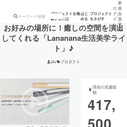
新
ロ
規
グ
会
プロジェクトを掲
はじ
プロジェクト
/
載するには
める
をさがす
イ
員
ン
登
お好みの場所に！癒しの空間を演出
録
してくれる「Lananana生活美学ライ
ト」♪
人気のプロ
注目のリ
注目の新着プロ
募集終了が近いプ
もうすぐ公開
ジェクト
ターン
ジェクト
ロジェクト
されます
afu
プロダクト
アート・写真
音楽
現在の支援総
テクノロジー・ガジェット
ゲーム・サ
額
417,
映像・映画
書籍・雑誌
500
ビジネス・起業
チャレンジ