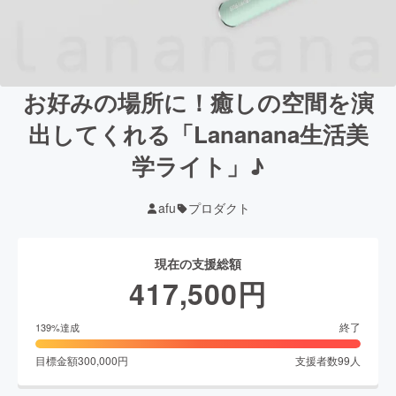
お好みの場所に！癒しの空間を演
出してくれる「Lananana生活美
学ライト」♪
afu
プロダクト
現在の支援総額
417,500
円
終了
139
%達成
目標金額
300,000
円
支援者数
99
人