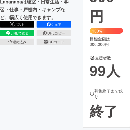
Lanananaは寝室・日常生活・学
円
習・仕事・戸棚内・キャンプな
まちづくり・地域活性化
ど、幅広く使用できます。
ポスト
シェア
CAMPFIRE for Social Good
CAMPFIRE Creation
139%
LINEで送る
URLコピー
CAMPFIREふるさと納税
machi-ya
コミュニティ
目標金額は
埋め込み
QRコード
300,000円
支援者数
99
人
募集終了まで残
り
終了