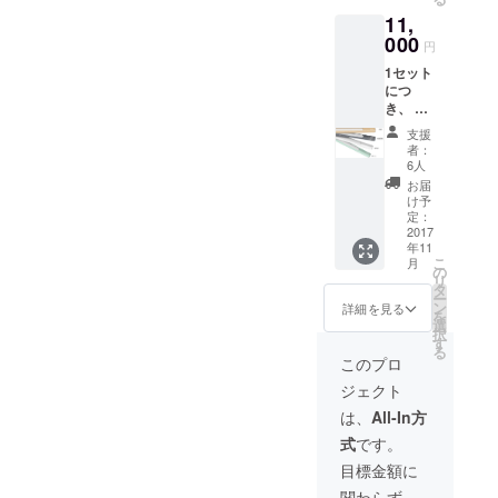
点、取
11,
扱説明
書で
000
円
す。 色
1セット
はホワ
につ
イト、
き、 美
グリー
学ライ
ン、木
支援
ト本体
柄、大
者：
４点、
理石柄
6人
USB充
から選
お届
電ケー
べま
け予
ブル４
す。
定：
本、 マ
2017
年11
グネッ
こ
月
ト式ス
の
リ
タンド
タ
ー
（テー
ン
詳細を見る
を
プ、ネ
選
択
ジ付）
す
る
４点、
このプロ
取扱説
ジェクト
明書で
す。 色
は、
All-In方
はホワ
式
です。
イト、
グリー
目標金額に
ン、木
関わらず、