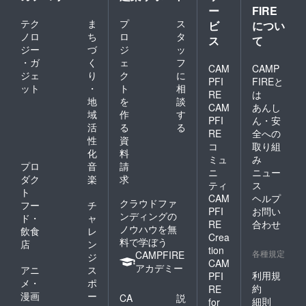
ー
FIRE
テク
ま
プ
ス
ビ
につい
ノロ
ち
ロ
タ
ス
て
ジー
づ
ジ
ッ
・ガ
く
ェ
フ
CAM
CAMP
ジェ
り
ク
に
PFI
FIREと
ット
・
ト
相
RE
は
地
を
談
CAM
あんし
域
作
す
PFI
ん・安
活
る
る
RE
全への
性
資
コ
取り組
化
料
ミュ
み
プロ
音
請
ニ
ニュー
ダク
楽
求
ティ
ス
ト
CAM
ヘルプ
クラウドファ
フー
チ
PFI
お問い
ンディングの
ド・
ャ
RE
合わせ
ノウハウを無
飲食
レ
Crea
料で学ぼう
店
ン
tion
各種規定
CAMPFIRE
ジ
CAM
アカデミー
アニ
ス
利用規
PFI
メ・
ポ
約
RE
漫画
ー
CA
説
細則
for