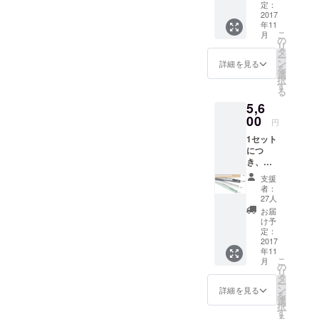
超えるとと
ブル1
定：
本、 マ
2017
もに、様々
年11
グネッ
なメディア
こ
月
ト式ス
の
リ
タンド
にも取り上
タ
ー
（テー
ン
詳細を見る
げられてい
を
プ、ネ
選
択
ます。
ジ付）1
す
る
点、取
5,6
扱説明
これからも
書で
00
円
わたしたち
す。 色
1セット
はホワ
は、感動と
につ
イト、
驚きの商品
き、美
グリー
学ライ
ン、木
をそろえ、
支援
ト本体2
柄、大
者：
暮らしが豊
点、
理石柄
27人
かになる良
USB充
から選
お届
電ケー
べる。
け予
品をみなさ
ブル2
定：
まにお届け
本、 マ
2017
年11
グネッ
いたしま
こ
月
ト式ス
の
す。
リ
タンド
タ
ー
（テー
ン
詳細を見る
を
プ、ネ
選
択
ジ付）2
す
る