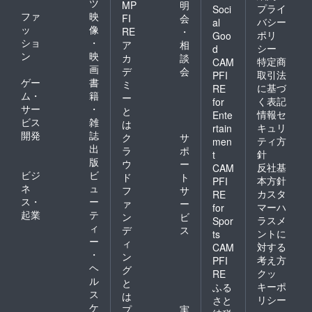
ツ
MP
明
プライ
Soci
ファ
映
FI
会
バシー
al
ッ
像
RE
・
ポリ
Goo
ショ
・
ア
相
シー
d
ン
映
カ
談
特定商
CAM
画
デ
会
取引法
PFI
ゲー
書
ミ
に基づ
RE
ム・
籍
ー
く表記
for
サー
・
と
情報セ
Ente
ビス
雑
は
キュリ
rtain
開発
誌
ク
サ
ティ方
men
出
ラ
ポ
針
t
版
ウ
ー
反社基
CAM
ビジ
ビ
ド
ト
本方針
PFI
ネ
ュ
フ
サ
カスタ
RE
ス・
ー
ァ
ー
マーハ
for
起業
テ
ン
ビ
ラスメ
Spor
ィ
デ
ス
ントに
ts
ー
ィ
対する
CAM
・
ン
考え方
PFI
ヘ
グ
クッ
RE
ル
と
キーポ
ふる
ス
は
リシー
さと
ケ
プ
実