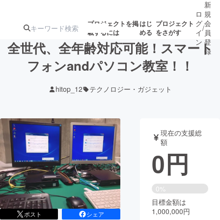
新
ロ
規
グ
会
プロジェクトを掲
はじ
プロジェクト
/
載するには
める
をさがす
イ
員
ン
登
全世代、全年齢対応可能！スマート
録
フォンandパソコン教室！！
人気のプロ
注目のリ
注目の新着プロ
募集終了が近いプ
もうすぐ公開
hitop_12
テクノロジー・ガジェット
ジェクト
ターン
ジェクト
ロジェクト
されます
アート・写真
音楽
現在の支援総
額
0
円
テクノロジー・ガジェット
ゲーム・サ
映像・映画
書籍・雑誌
0%
目標金額は
1,000,000円
ビジネス・起業
チャレンジ
ポスト
シェア