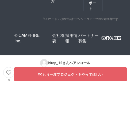
方
ポー
ト
「QRコード」は株式会社デンソーウェーブの登録商標です。
© CAMPFIRE,
会社概
採用情
パートナー
Inc.
要
報
募集
hitop_12
さんへアンコール
もう一度プロジェクトをやってほしい
0