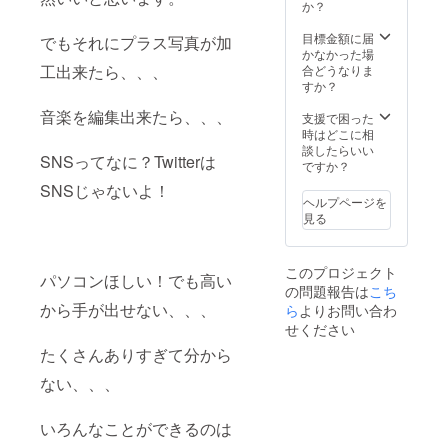
か？
目標金額に届
でもそれにプラス写真が加
かなかった場
工出来たら、、、
合どうなりま
すか？
音楽を編集出来たら、、、
支援で困った
時はどこに相
談したらいい
SNSってなに？Twitterは
ですか？
SNSじゃないよ！
ヘルプページを
見る
このプロジェクト
パソコンほしい！でも高い
の問題報告は
こち
から手が出せない、、、
ら
よりお問い合わ
せください
たくさんありすぎて分から
ない、、、
いろんなことができるのは