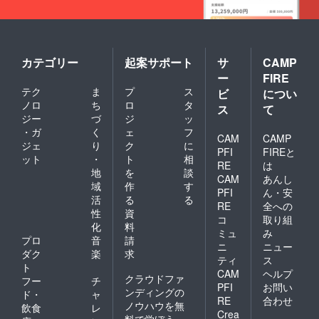
カテゴリー
起案サポート
サ
CAMP
ー
FIRE
テク
ま
プ
ス
ビ
につい
ノロ
ち
ロ
タ
ス
て
ジー
づ
ジ
ッ
・ガ
く
ェ
フ
CAM
CAMP
ジェ
り
ク
に
PFI
FIREと
ット
・
ト
相
RE
は
地
を
談
CAM
あんし
域
作
す
PFI
ん・安
活
る
る
RE
全への
性
資
コ
取り組
化
料
ミュ
み
プロ
音
請
ニ
ニュー
ダク
楽
求
ティ
ス
ト
CAM
ヘルプ
クラウドファ
フー
チ
PFI
お問い
ンディングの
ド・
ャ
RE
合わせ
ノウハウを無
飲食
レ
Crea
料で学ぼう