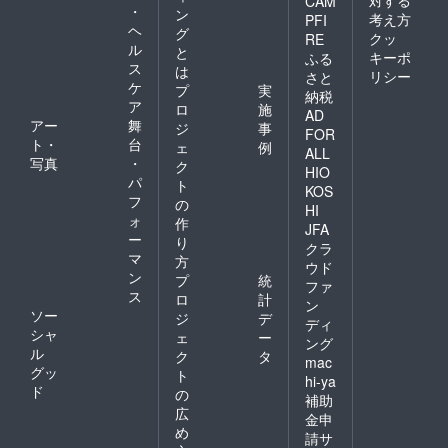
CAM
・
ン
考え方
PFI
ヘ
グ
クッ
RE
ル
と
キーポ
ふる
ス
は
リシー
さと
ケ
プ
実
納税
ア
ロ
施
AD
アー
舞
ジ
事
FOR
ト・
台
ェ
例
ALL
写真
・
ク
HIO
パ
ト
KOS
フ
の
HI
ォ
作
JFA
ー
り
クラ
マ
方
ウド
ン
プ
統
ファ
ス
ロ
計
ン
ソー
ジ
デ
ディ
シャ
ェ
ー
ング
ル
ク
タ
mac
グッ
ト
hi-ya
ド
の
補助
広
金申
め
請サ