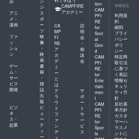
店
ン
tion
各種規定
CAMPFIRE
ジ
CAM
アカデミー
アニ
ス
利用規
PFI
メ・
ポ
約
RE
漫画
ー
CA
説
細則
for
ツ
MP
明
プライ
Soci
ファ
映
FI
会
バシー
al
ッ
像
RE
・
ポリ
Goo
ショ
・
ア
相
シー
d
ン
映
カ
談
特定商
CAM
画
デ
会
取引法
PFI
ゲー
書
ミ
に基づ
RE
ム・
籍
ー
く表記
for
サー
・
と
情報セ
Ente
ビス
雑
は
キュリ
rtain
開発
誌
ク
サ
ティ方
men
出
ラ
ポ
針
t
版
ウ
ー
反社基
CAM
ビジ
ビ
ド
ト
本方針
PFI
ネ
ュ
フ
サ
カスタ
RE
ス・
ー
ァ
ー
マーハ
for
起業
テ
ン
ビ
ラスメ
Spor
ィ
デ
ス
ントに
ts
ー
ィ
対する