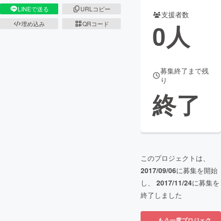
LINEで送る
URLコピー
支援者数
まちづくり・地域活性化
0
人
埋め込み
QRコード
CAMPFIRE for Social Good
CAMPFIRE Creation
CAMPFIREふるさと納税
machi-ya
コミュニティ
募集終了まで残
り
終了
このプロジェクトは、
2017/09/06
に募集を開始
し、
2017/11/24
に募集を
終了しました
もう一度プロジェク