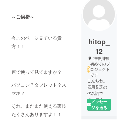
～ご挨拶～
今このページ見ている貴
hitop_
方！！
12
神奈川県
初めてのプ
ロジェクト
何で使って見てますか？
です
こんちわ。
パソコン？タブレット？ス
器用貧乏の
マホ？
代名詞で
す。広く浅
メッセー
それ、まだまだ使える裏技
くだけど
ジを送る
ちょっとだ
たくさんありますよ！！！
け狭く深く
突っ込みた