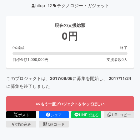
hitop_12
テクノロジー・ガジェット
現在の支援総額
0
円
終了
0
%達成
目標金額
1,000,000
円
支援者数
0
人
このプロジェクトは、
2017/09/06
に募集を開始し、
2017/11/24
に募集を終了しました
もう一度プロジェクトをやってほしい
ポスト
シェア
LINEで送る
URLコピー
埋め込み
QRコード