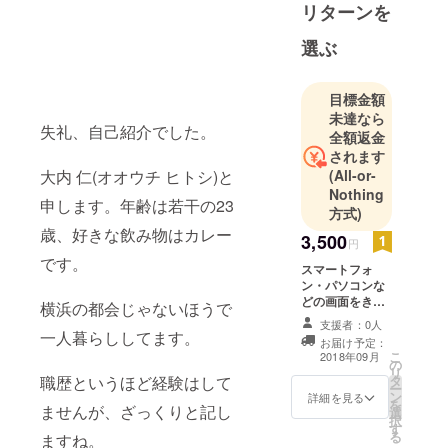
リターンを
いそんなお
年頃です。
選ぶ
やってみた
いことがた
くさんあり
目標金額
未達なら
すぎ
失礼、自己紹介でした。
全額返金
て、、、何
されます
から手を付
大内 仁(オオウチ ヒトシ)と
(All-or-
けてみれば
Nothing
申します。年齢は若干の23
いいか分か
方式)
らないので
歳、好きな飲み物はカレー
3,500
円
端からやっ
です。
スマートフォ
ていきたい
ン・パソコンな
と思いま
どの画面をきれ
横浜の都会じゃないほうで
す。
いに拭けるク
支援者：0人
リーナーを考え
一人暮らししてます。
よろしくお
お届け予定：
ております サイ
こ
2018年09月
願いしま
の
ズは数種類用意
リ
職歴というほど経験はして
タ
し持ち運び用と
す。
ー
ン
自宅用などに
詳細を見る
を
ませんが、ざっくりと記し
選
あった大きさに
択
す
します。
る
ますね。