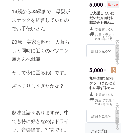
5,000
円
残り20
19歳から22歳まで 母親が
ご支援していた
だいた方向けに
スナックを経営していたの
懇親会を兼ねて
のお食事会の招
でお手伝いさん
支援者：0人
待をします。
お届け予定：
こ
2018年07月
23歳 実家を離れ一人暮ら
の
リ
タ
ー
しと同時に近くのパソコン
ン
詳細を見る
を
選
択
屋さんへ就職
す
る
5,000
円
そして今に至るわけです。
無料体験分のチ
ケット(またはそ
ざっくりしすぎたかな？
れに準ずるカー
ドなど)を配送
支援者：0人
お届け予定：
こ
2018年08月
の
リ
タ
趣味は諸々ありますが、中
ー
ン
詳細を見る
を
でも特に好きなのはドライ
選
択
す
る
ブ、音楽鑑賞、写真です。
このプロ