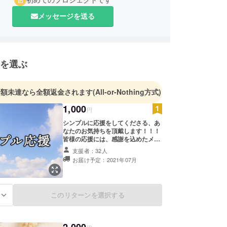
メッセージを送る
を選ぶ
金額未達なら全額返金されます
(All-or-Nothing方式)
1,000
円
シンプルに応援をしてくださる、あ
なたのお気持ちを頂戴します！！！
皆様の応援には、感謝を込めたメー
ルと本番でのパフォーマンスでお応
支援者：32人
えいたします！ リターンはいらない
お届け予定：2021年07月
けど、応援をしたい！という方の思
いを受け取らせて頂きます！
このリターンを選択する
る
2,000