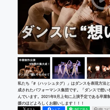
まちづくり・地域活性化
私たち「#（ハッシュタグ）」はダンスを表現方法
成されたパフォーマンス集団です。「ダンスで想い
んでいます。2021年9月上旬に上演予定である卒
援のほどよろしくお願いします！！！
ポスト
シェア
LINEで送る
URLコ