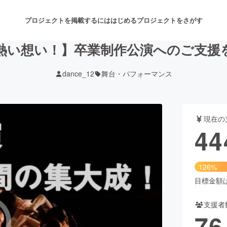
プロジェクトを掲載するには
はじめる
プロジェクトをさがす
熱い想い！】卒業制作公演へのご支援
dance_12
舞台・パフォーマンス
注目のリターン
注目の新着プロジェクト
募集終了が近いプロジェクト
も
現在の
音楽
舞台・パフォーマンス
44
ゲーム・サービス開発
フード・飲食店
126%
書籍・雑誌出版
アニメ・漫画
目標金額は3
支援者
チャレンジ
ビューティー・ヘルスケ
76