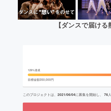
【ダンスで届ける
126
%達成
目標金額
350,000
円
このプロジェクトは、
2021/06/04
に募集を開始し、
76