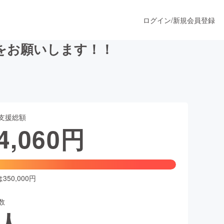
ログイン
/
新規会員登録
をお願いします！！
うすぐ公開されます
支援総額
プロダクト
4,060
円
ファッション
スポーツ
50,000円
数
ア
ソーシャルグッド
人