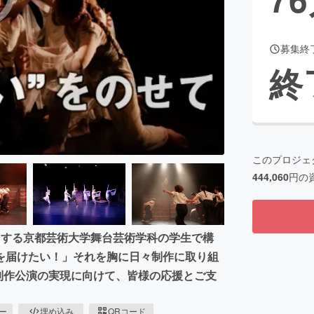
募集終
CAMPFIRE for Social Good
CAMPFIRE Creation
終
CAMPFIREふるさと納税
machi-ya
コミュニティ
このプロジェ
444,060
円の
とする京都芸術大学舞台芸術学科の学生で構
を届けたい！」それを胸に日々制作に取り組
業制作公演の実現に向けて、皆様の応援とご支
ピー
埋め込み
QRコード