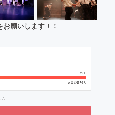
をお願いします！！
終了
支援者数
76
人
した