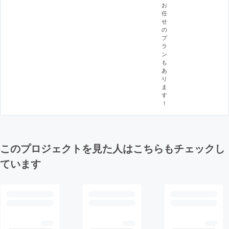
お
任
せ
の
プ
ラ
ン
も
あ
り
ま
す
！
このプロジェクトを見た人はこちらもチェックし
ています