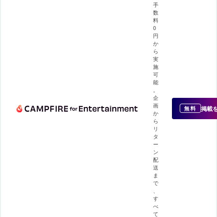
手
数
料
0
円
か
ら
実
施
可
能
。
企
画
掲載
無料
か
ら
リ
タ
ー
ン
配
送
ま
で
、
す
べ
て