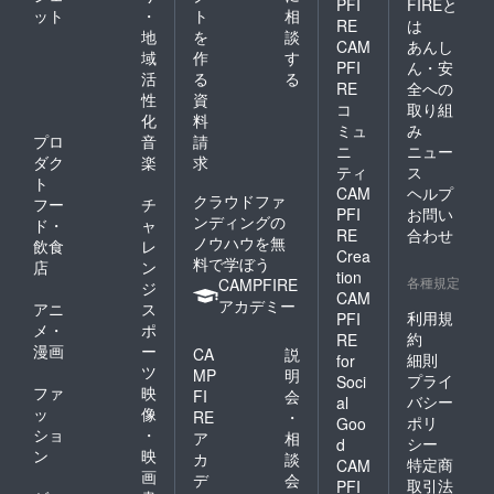
PFI
FIREと
ット
・
ト
相
RE
は
地
を
談
CAM
あんし
域
作
す
PFI
ん・安
活
る
る
RE
全への
性
資
コ
取り組
化
料
ミュ
み
プロ
音
請
ニ
ニュー
ダク
楽
求
ティ
ス
ト
CAM
ヘルプ
クラウドファ
フー
チ
PFI
お問い
ンディングの
ド・
ャ
RE
合わせ
ノウハウを無
飲食
レ
Crea
料で学ぼう
店
ン
tion
各種規定
CAMPFIRE
ジ
CAM
アカデミー
アニ
ス
利用規
PFI
メ・
ポ
約
RE
漫画
ー
CA
説
細則
for
ツ
MP
明
プライ
Soci
ファ
映
FI
会
バシー
al
ッ
像
RE
・
ポリ
Goo
ショ
・
ア
相
シー
d
ン
映
カ
談
特定商
CAM
画
デ
会
取引法
PFI