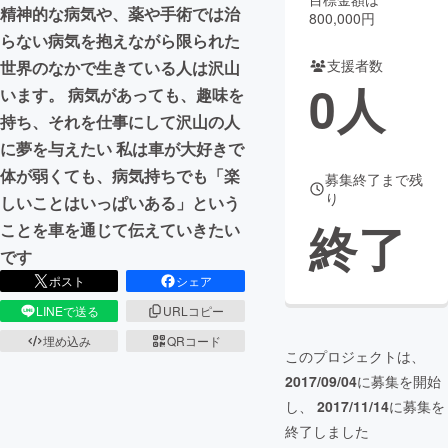
精神的な病気や、薬や手術では治
800,000円
まちづくり・地域活性化
らない病気を抱えながら限られた
支援者数
世界のなかで生きている人は沢山
0
人
います。 病気があっても、趣味を
CAMPFIRE for Social Good
CAMPFIRE Creation
持ち、それを仕事にして沢山の人
CAMPFIREふるさと納税
machi-ya
コミュニティ
に夢を与えたい 私は車が大好きで
体が弱くても、病気持ちでも「楽
募集終了まで残
り
しいことはいっぱいある」という
終了
ことを車を通じて伝えていきたい
です
ポスト
シェア
LINEで送る
URLコピー
埋め込み
QRコード
このプロジェクトは、
2017/09/04
に募集を開始
し、
2017/11/14
に募集を
終了しました