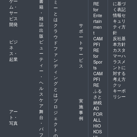
ゲー
書
ミ
に基づ
RE
ム・
籍
ー
く表記
for
サー
・
と
情報セ
Ente
ビス
雑
は
キュリ
rtain
開発
誌
ク
サ
ティ方
men
出
ラ
ポ
針
t
版
ウ
ー
反社基
CAM
ビジ
ビ
ド
ト
本方針
PFI
ネ
ュ
フ
サ
カスタ
RE
ス・
ー
ァ
ー
マーハ
for
起業
テ
ン
ビ
ラスメ
Spor
ィ
デ
ス
ントに
ts
ー
ィ
対する
CAM
・
ン
考え方
PFI
ヘ
グ
クッ
RE
ル
と
キーポ
ふる
ス
は
リシー
さと
ケ
プ
実
納税
ア
ロ
施
AD
アー
舞
ジ
事
FOR
ト・
台
ェ
例
ALL
写真
・
ク
HIO
パ
ト
KOS
フ
の