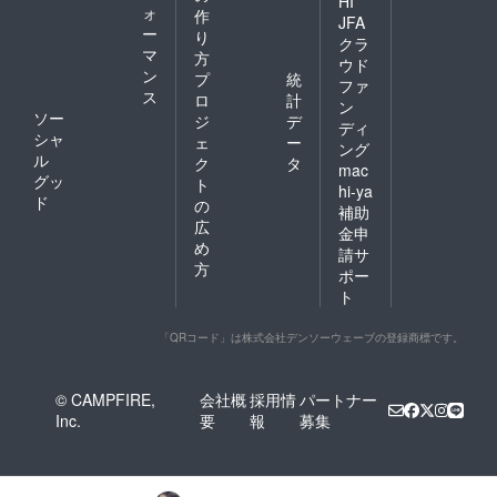
HI
ォ
作
JFA
ー
り
クラ
マ
方
ウド
ン
プ
統
ファ
ス
ロ
計
ン
ソー
ジ
デ
ディ
シャ
ェ
ー
ング
ル
ク
タ
mac
グッ
ト
hi-ya
ド
の
補助
広
金申
め
請サ
方
ポー
ト
「QRコード」は株式会社デンソーウェーブの登録商標です。
© CAMPFIRE,
会社概
採用情
パートナー
Inc.
要
報
募集