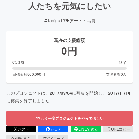
人たちを元気にしたい
tanigu13
アート・写真
現在の支援総額
0
円
終了
0
%達成
目標金額
800,000
円
支援者数
0
人
このプロジェクトは、
2017/09/04
に募集を開始し、
2017/11/14
に募集を終了しました
もう一度プロジェクトをやってほしい
ポスト
シェア
LINEで送る
URLコピー
埋め込み
QRコード