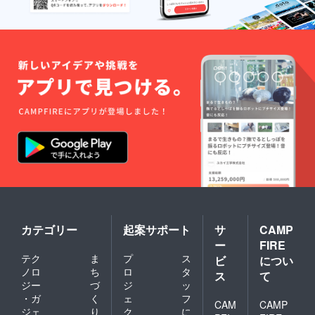
カテゴリー
起案サポート
サ
CAMP
ー
FIRE
テク
ま
プ
ス
ビ
につい
ノロ
ち
ロ
タ
ス
て
ジー
づ
ジ
ッ
・ガ
く
ェ
フ
CAM
CAMP
ジェ
り
ク
に