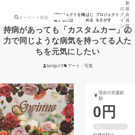
新
ロ
規
グ
会
プロジェクトを掲
はじ
プロジェクト
/
載するには
める
をさがす
イ
員
ン
登
持病があっても「カスタムカー」の
録
力で同じような病気を持ってる人た
ちを元気にしたい
人気のプロ
注目のリ
注目の新着プロ
募集終了が近いプ
もうすぐ公開
ジェクト
ターン
ジェクト
ロジェクト
されます
tanigu13
アート・写真
アート・写真
音楽
現在の支援総
テクノロジー・ガジェット
ゲーム・サ
額
0
円
映像・映画
書籍・雑誌
0%
ビジネス・起業
チャレンジ
目標金額は