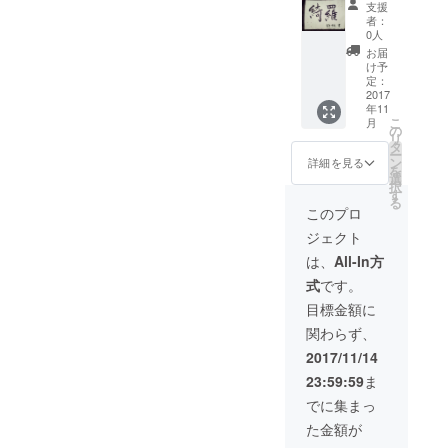
支援
の和紙
者：
に二字
0人
熟語、
お届
お名
け予
前、好
定：
きな言
2017
年11
葉など
こ
月
書いて
の
リ
お送り
タ
ー
します
ン
詳細を見る
を
選
択
す
る
このプロ
ジェクト
は、
All-In方
式
です。
目標金額に
関わらず、
2017/11/14
23:59:59
ま
でに集まっ
た金額が