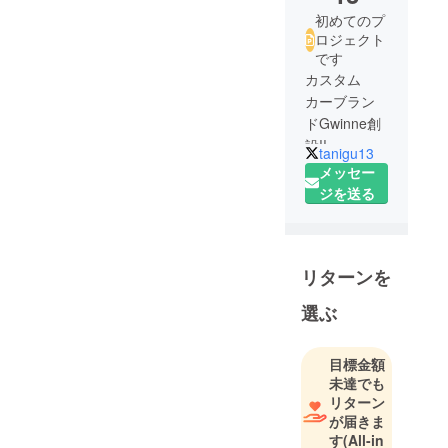
初めてのプ
ロジェクト
です
カスタム
カーブラン
ドGwinne創
設!!
tanigu13
ADpromotion
メッセー
所属、バル
ジを送る
ビゾンジャ
パン卒業♪東
京ボーイズ
リターンを
コレクショ
ン、NHKな
選ぶ
どを初め
様々なコレ
目標金額
クション、
未達でも
ブライダ
リターン
ル、スチー
が届きま
ル、TVなど
す
(All-in