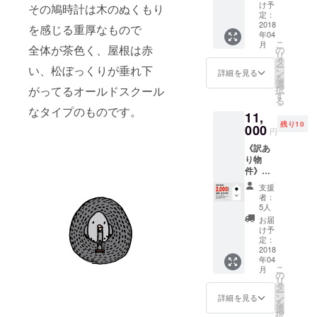
費税込
2019年
奥行き
け予
その鳩時計は木のぬくもり
み
4月中を
定：
80mm×
CAMPF
2018
予定し
高さ
を感じる重厚なもので
年04
IRE限定
ており
150mm
こ
月
で、販
全体が茶色く、屋根は赤
ます
の
（焼き
リ
売予定
（お送
タ
物の特
ー
い、松ぼっくりが垂れ下
価格
り先は
ン
性とし
詳細を見る
を
11,000
日本国
選
て個体
択
がってるオールドスクール
円のと
内に限
す
差が生
る
ころ500
らせて
じるこ
なタイプのものです。
11,
円offの
頂きま
とがあ
残り10
10,500
000
す）。
りま
円
円にて
原産
す。）
《訳あ
ご提供
国：日
重量：
り物
させて
本 佐賀
600g程
件》早
頂きま
県有田
度予定
期予約
す！ 商
町 サイ
（電池
支援
割引
品のお
ズ：約
を含
者：
【2,000
届けは
幅
5人
む） 単
円off】
2019年
85mm×
3乾電池
お届
送料・
4月中を
奥行き
け予
LR6(1.5
消費税
予定し
定：
80mm×
V)1個
込み
2018
ており
高さ
付 新築
年04
CAMPF
ます
150mm
物件：
こ
月
IRE限定
（お送
の
（焼き
税込み
リ
で、販
り先は
タ
物の特
11,000
ー
売予定
日本国
ン
性とし
詳細を見る
円
を
価格
内に限
選
て個体
択