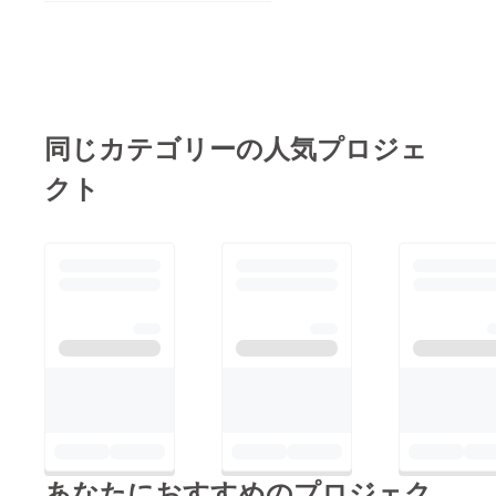
ほどよろしくお願いし
義）、6棟独り占めも
透光性のある磁器。
ます！
良いのではないでしょ
画像はiPhoneを敷いて
うか（賃貸経営気
撮影したので昼光色風
分）！ ちょっと変
ですがもう少し電球色
わった鳩時計いかがで
な光だとあたたかみの
同じカテゴリーの人気プロジェ
すか？ 鳩時計に関す
ある家になるかもしれ
る質問等ございました
クト
ません。自分の家は昼
らお気軽にメッセージ
光色です。よろしくお
ください！ 残り7日と
願いします。 鳩時計
なりました。引き続き
に関する質問等ござい
ご支援のほどよろしく
ましたらお気軽にメッ
お願いします！
セージくださいね。
早くも残り9日となり
ました。引き続きご支
援のほどよろしくお願
いします！
あなたにおすすめのプロジェク