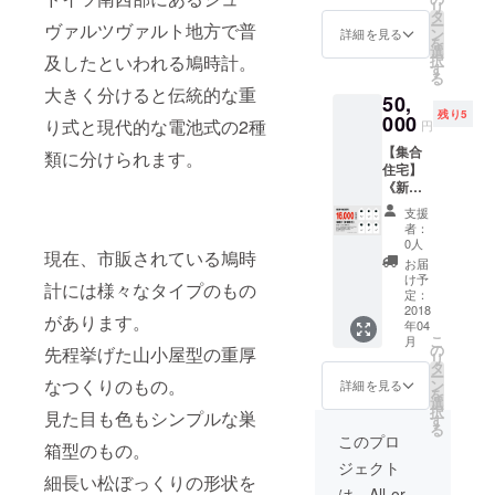
り物
リ
IRE限定
（お送
タ
（焼き
件：税
ー
ヴァルツヴァルト地方で普
で、販
り先は
ン
物の特
詳細を見る
込み
を
売予定
日本国
選
性とし
13,000
及したといわれる鳩時計。
択
価格
内に限
す
て個体
円
る
11,000
らせて
差が生
大きく分けると伝統的な重
50,
円（新
頂きま
じるこ
残り5
築）＋
000
す）。
とがあ
り式と現代的な電池式の2種
円
13,000
原産
りま
【集合
（訳あ
類に分けられます。
国：日
す。）
住宅】
り）＝
本 佐賀
重量：
《新築
24,000
県有田
600g程
物件×6
円のと
町 サイ
度予定
支援
棟》 早
ころ
ズ：約
（電池
者：
期予約
4,000円
幅
0人
を含
現在、市販されている鳩時
割引
offの
85mm×
む） 単
お届
【16,00
20,000
奥行き
け予
3乾電池
計には様々なタイプのもの
0円
円にて
定：
80mm×
LR6(1.5
off】送
2018
ご提供
高さ
V)1個
があります。
年04
料・消
させて
150mm
付 訳あ
こ
月
費税込
頂きま
の
（焼き
先程挙げた山小屋型の重厚
り物
リ
み
す！ 商
タ
物の特
件：税
ー
CAMPF
なつくりのもの。
品のお
ン
性とし
詳細を見る
込み
を
IRE限定
届けは
選
て個体
13,000
択
見た目も色もシンプルな巣
で、販
2019年
す
差が生
円
る
売予定
4月中を
じるこ
このプロ
箱型のもの。
価格
予定し
とがあ
ジェクト
11,000
ており
りま
細長い松ぼっくりの形状を
円（新
ます
す。）
は、All-or-