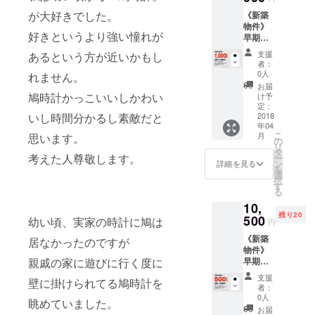
9,000円
が大好きでした。
《新築
にてご
物件》
提供さ
好きというより強い憧れが
早期予
せて頂
約割引
きま
支援
あるという方が近いかもし
【1,000
す！ 商
者：
円off】
品のお
0人
れません。
送料・
届けは
お届
消費税
2019年
鳩時計かっこいいしかわい
け予
込み
4月中を
定：
CAMPF
2018
いし時間分かるし素敵だと
予定し
年04
IRE限定
ており
こ
月
思います。
で、販
ます
の
リ
売予定
（お送
タ
考えた人尊敬します。
ー
価格
り先は
ン
詳細を見る
を
11,000
日本国
選
択
円のと
内に限
す
る
ころ
らせて
10,
1,000円
頂きま
残り20
offの
500
す）。
幼い頃、実家の時計に鳩は
円
10,000
原産
《新築
円にて
居なかったのですが
国：日
物件》
ご提供
本 佐賀
早期予
親戚の家に遊びに行く度に
させて
県有田
約割引
頂きま
町 サイ
支援
壁に掛けられてる鳩時計を
【500円
す！ 商
ズ：約
者：
off】送
品のお
幅
0人
眺めていました。
料・消
届けは
85mm×
お届