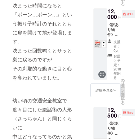
13,000
らせて
す
差が生
る
決まった時間になると
円のと
頂きま
じるこ
12,
ころ
す）。
とがあ
『ボーン…ボーン…』とい
残り15
2,000円
000
原産
りま
円
offの
国：日
す。）
う振り子時計のそれととも
《訳あ
11,000
本 佐賀
重量：
り物
円にて
県有田
600g程
に扉を開けて鳩が登場しま
件》早
ご提供
町 サイ
度予定
期予約
させて
ズ：約
す。
（電池
支援
割引
頂きま
幅
を含
者：
【1,000
決まった回数鳴くとサッと
す！ 商
85mm×
0人
む） 単
円off】
品のお
奥行き
3乾電池
お届
巣に戻るのですが
送料・
届けは
80mm×
け予
LR6(1.5
消費税
2019年
定：
高さ
V)1個
その刹那的な動きに目と心
込み
2018
4月中を
150mm
付 新築
年04
CAMPF
予定し
（焼き
物件：
を奪われていました。
こ
月
IRE限定
ており
の
物の特
税込み
リ
で、販
ます
タ
性とし
11,000
ー
売予定
（お送
ン
て個体
詳細を見る
円
を
価格
り先は
選
差が生
択
13,000
日本国
幼い頃の交通安全教室で
す
じるこ
る
円のと
内に限
とがあ
12,
度々目にした腹話術の人形
ころ
らせて
りま
残り20
1,000円
500
頂きま
す。）
円
（さっちゃん）と同じくら
offの
す）。
重量：
《訳あ
12,000
原産
600g程
いに
り物
円にて
国：日
度予定
件》早
ご提供
本 佐賀
（電池
中はどうなってるのかと気
期予約
させて