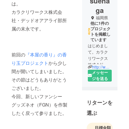
suena
は。
ga
カラクリワークス株式会
福岡県
社・デッドオアアライ部所
他に1件の
属の末永です。
プロジェク
トを掲載し
ています
はじめまし
て。カラク
前回の
『本屋の香り』の香
リワークス
り玉プロジェクト
から少し
株式会社の
http://www.caracri-works.com/
間が開いてしまいました。
末永禎治で
メッセー
す。昭和52
ジを送る
その節はどうもありがとう
年生まれの
ございました。
巳年です。
今回、新しいファンシー
末永くよろ
リターンを
しくお願い
グッズネオ（FGN）を作製
します。
選ぶ
したく戻って参りました。
目標金額