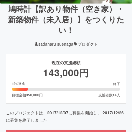
鳩時計【訳あり物件（空き家）・
新築物件（未入居）】をつくりた
い！
sadaharu suenaga
プロダクト
現在の支援総額
143,000
円
終了
15
%達成
目標金額
950,000
円
支援者数
14
人
このプロジェクトは、
2017/12/07
に募集を開始し、
2017/12/26
に募集を終了しました