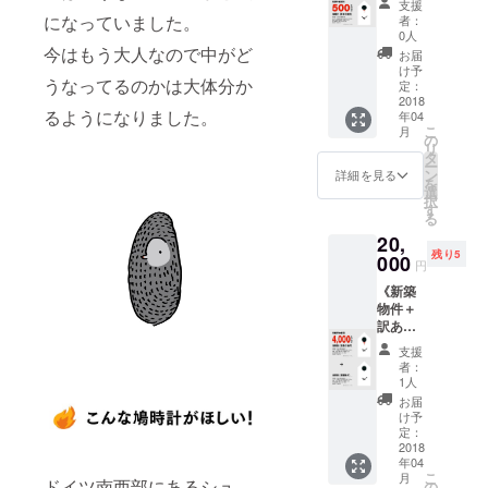
県有田
を含
支援
割引
頂きま
町 サイ
になっていました。
む） 単
者：
【500円
す！ 商
ズ：約
0人
3乾電池
off】送
品のお
今はもう大人なので中がど
幅
LR6(1.5
お届
料・消
届けは
85mm×
け予
V)1個
うなってるのかは大体分か
費税込
2019年
定：
奥行き
付 新築
み
2018
4月中を
80mm×
物件：
るようになりました。
年04
CAMPF
予定し
高さ
税込み
こ
月
IRE限定
ており
の
150mm
11,000
リ
で、販
ます
タ
（焼き
円
ー
売予定
（お送
ン
物の特
詳細を見る
を
価格
り先は
選
性とし
択
13,000
日本国
す
て個体
る
円のと
内に限
差が生
20,
ころ500
らせて
じるこ
残り5
円offの
000
頂きま
とがあ
円
12,500
す）。
りま
《新築
円にて
原産
す。）
物件＋
ご提供
国：日
重量：
訳あり
させて
本 佐賀
600g程
物件》
頂きま
県有田
度予定
支援
早期予
す！ 商
町 サイ
（電池
者：
約割引
品のお
ズ：約
1人
を含
【4,000
届けは
幅
む） 単
お届
円off】
2019年
85mm×
け予
3乾電池
送料・
4月中を
定：
奥行き
LR6(1.5
消費税
2018
予定し
80mm×
V)1個
年04
込み
ており
高さ
付 訳あ
こ
月
CAMPF
ドイツ南西部にあるシュ
ます
の
150mm