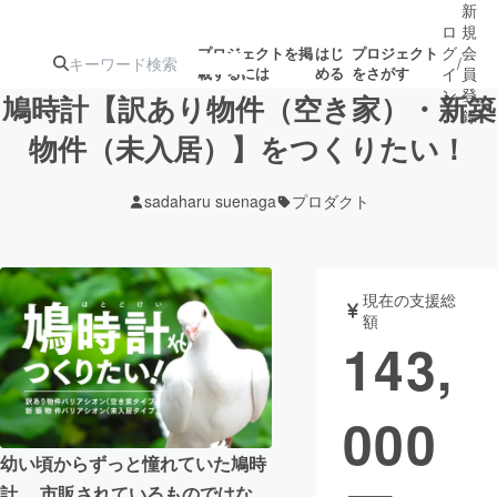
新
ロ
規
グ
会
プロジェクトを掲
はじ
プロジェクト
/
載するには
める
をさがす
イ
員
ン
登
鳩時計【訳あり物件（空き家）・新築
録
物件（未入居）】をつくりたい！
人気のプロ
注目のリ
注目の新着プロ
募集終了が近いプ
もうすぐ公開
sadaharu suenaga
プロダクト
ジェクト
ターン
ジェクト
ロジェクト
されます
アート・写真
音楽
現在の支援総
額
143,
テクノロジー・ガジェット
ゲーム・サ
000
映像・映画
書籍・雑誌
幼い頃からずっと憧れていた鳩時
ビジネス・起業
チャレンジ
計。 市販されているものではな