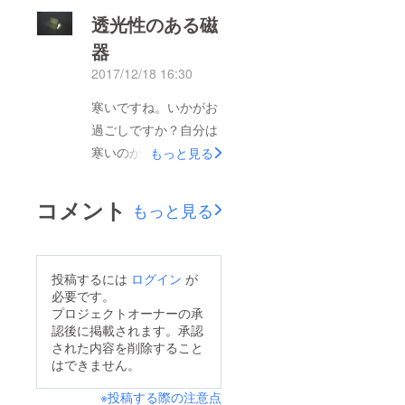
酢と柚子胡椒（赤）が
透光性のある磁
の昔ムササビに手を噛
拡散されました。新し
まれてからというもの
器
い器に変えました。取
手の皮が薄くなった気
2017/12/18 16:30
引先と鍋とかじゃなく
がして熱くて熱くてち
てよかったです。おい
寒いですね。いかがお
ぎり役はできませんで
しかったです。 さて
過ごしですか？自分は
した。面目ないです。
今回は4度目の活動報
寒いのが苦手なので早
もっと見る
今年は残り6日となり
告です。新しいリター
く冬終わってほしいで
ましたが鳩時計に至っ
ンを追加しました！大
す。でも着込めばそん
ては残り２日となって
コメント
もっと見る
変お得な【集合住宅】
なに寒くないというの
おります。鳩時計（鳩
です！一戸建てなんで
がここ2~3年で分かり
は居ません）。来年の
建築基準法においては
ました。 さて今回は
クリスマスや新築のお
投稿するには
ログイン
が
共同住宅と呼ぶかもし
鳩時計の素材につい
祝い、引越し祝い等贈
必要です。
れません。6棟セット
て。有田焼で作製した
プロジェクトオーナーの承
り物としても喜ばれる
なんで誰かに贈るもよ
認後に掲載されます。承認
いというのはお伝えし
と思います。 残り時
し（新築分譲）、仲の
された内容を削除すること
ましたが、実はこの
間は少ないですが引き
はできません。
良い仲間でお金を出し
家、光を通すんです！
続きご支援・ご協力の
合うのもよし（共同名
※投稿する際の注意点
すごい技術ですよね。