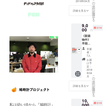
こ
2018年04月
の
リ
タ
ー
ン
詳細を見る
を
選
択
す
る
9,0
残り10
00
円
《新築
物件》
早期予
約割引
支援
【2,000
者：
円off】
7人
送料・
お届
消費税
け予
込み
定：
CAMPF
2018
年04
IRE限定
こ
月
で、販
の
リ
売予定
タ
ー
価格
ン
詳細を見る
を
11,000
選
択
円のと
す
る
ころ
10,
2,000円
残り15
offの
私は幼い頃から『鳩時計』
000
円