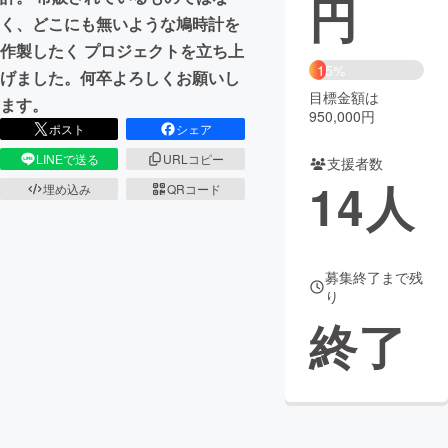
円
く、どこにも無いような鳩時計を
まちづくり・地域活性化
作製したく プロジェクトを立ち上
15%
げました。何卒よろしくお願いし
目標金額は
CAMPFIRE for Social Good
CAMPFIRE Creation
ます。
950,000円
CAMPFIREふるさと納税
machi-ya
コミュニティ
ポスト
シェア
LINEで送る
URLコピー
支援者数
14
人
埋め込み
QRコード
募集終了まで残
り
終了