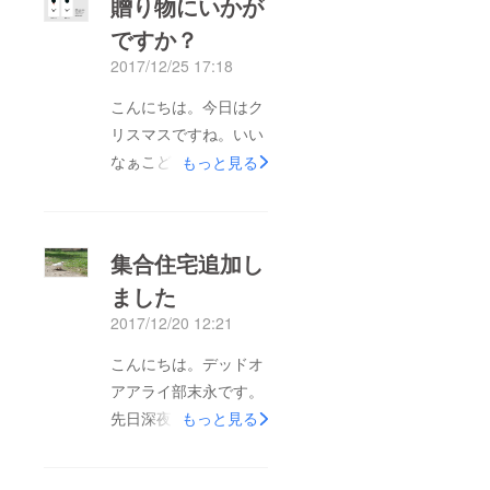
贈り物にいかが
ですか？
2017/12/25 17:18
こんにちは。今日はク
リスマスですね。いい
なぁこどもたち…そん
もっと見る
なこんなで今年も残す
ところあと６日となり
ましたね。早いです
集合住宅追加し
ね。 先日、恒例行事
ました
の餅つきに呼んでいた
2017/12/20 12:21
だきました。餅をつく
のはもちろん体力を使
こんにちは。デッドオ
うのですが何気につき
アアライ部末永です。
たての餅をちぎって小
先日深夜に一人で鍋を
もっと見る
分けする作業が大変で
食べてたら鍋の中に器
すね。めっちゃ熱くて
を落としてしまいポン
大変ですね。自分はそ