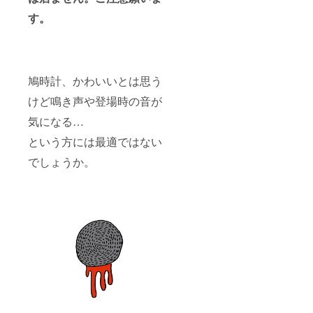
3乾電池
す。
LR6(1.5
V)1個
付 新築
物件：
税込み
11,000
鳩時計、かわいいとは思う
円
けど鳴き声や登場時の音が
気になる…
という方には最適ではない
でしょうか。