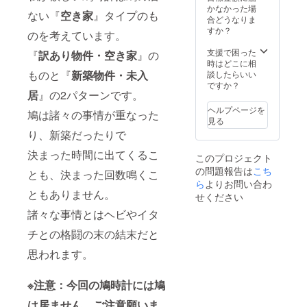
す）。
重量：
かなかった場
ない『
空き家
』タイプのも
原産
600g程
合どうなりま
国：日
度予定
すか？
のを考えています。
本 佐賀
（電池
県有田
を含
支援で困った
『
訳あり物件・空き家
』の
町 サイ
む） 単
時はどこに相
ズ：約
ものと『
新築物件・未入
3乾電池
談したらいい
幅
LR6(1.5
ですか？
居
』の2パターンです。
85mm×
V)1個
奥行き
付 訳あ
ヘルプページを
鳩は諸々の事情が重なった
80mm×
り物
見る
高さ
件：税
り、新築だったりで
150mm
込み
（焼き
13,000
決まった時間に出てくるこ
このプロジェクト
物の特
円 新築
の問題報告は
こち
性とし
物件：
とも、決まった回数鳴くこ
て個体
ら
よりお問い合わ
税込み
ともありません。
差が生
11,000
せください
じるこ
円
諸々な事情とはヘビやイタ
とがあ
りま
チとの格闘の末の結末だと
す。）
重量：
思われます。
600g程
度予定
（電池
※注意：今回の鳩時計には鳩
を含
む） 単
は居ません。ご注意願いま