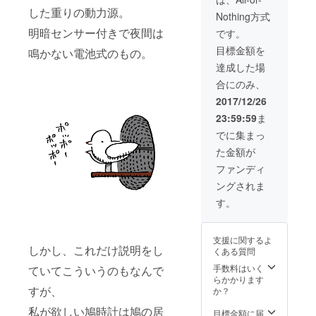
築）×6
（お送
重量：
した重りの動力源。
Nothing方式
＝
り先は
600g程
66,000
日本国
明暗センサー付きで夜間は
度予定
です。
円のと
内に限
（電池
目標金額を
鳴かない電池式のもの。
ころ
らせて
を含
16,000
頂きま
む） 単
達成した場
円offの
す）。
3乾電池
合にのみ、
50,000
原産
LR6(1.5
円にて
国：日
V)1個
2017/12/26
ご提供
本 佐賀
付 訳あ
23:59:59
ま
させて
県有田
り物
頂きま
町 サイ
件：税
でに集まっ
す！お
ズ：約
込み
た金額が
得で
幅
13,000
す！！
85mm×
円
ファンディ
商品の
奥行き
ングされま
お届け
80mm×
は2019
高さ
す。
年4月中
150mm
を予定
（焼き
してお
物の特
支援に関するよ
ります
性とし
しかし、これだけ説明をし
くある質問
（お送
て個体
り先は
差が生
手数料はいく
ていてこういうのもなんで
日本国
じるこ
らかかります
内に限
すが、
とがあ
か？
らせて
りま
私が欲しい鳩時計は鳩の居
頂きま
す。）
目標金額に届