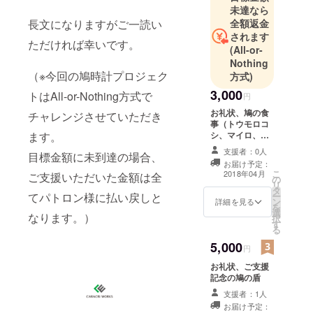
未達なら
長文になりますがご一読い
全額返金
されます
ただければ幸いです。
(All-or-
Nothing
（※今回の鳩時計プロジェク
方式)
3,000
トはAll-or-Nothing方式で
円
お礼状、鳩の食
チャレンジさせていただき
事（トウモロコ
ます。
シ、マイロ、小
麦、ソバ、大
支援者：0人
目標金額に未到達の場合、
麦、あさの実、
お届け予定：
サフラワー、豆
こ
2018年04月
ご支援いただいた金額は全
の
類）
リ
タ
てパトロン様に払い戻しと
ー
ン
詳細を見る
を
選
なります。）
択
す
る
5,000
円
お礼状、ご支援
記念の鳩の盾
支援者：1人
お届け予定：