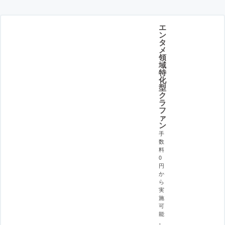
エ
ン
タ
メ
領
域
特
化
型
ク
ラ
フ
ァ
ン
手
数
料
0
円
か
ら
実
施
可
能
。