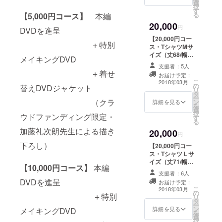
選
名前はお受けで
ファンディング
択
ジナルTシャツ
入力をお願いい
す
きません。
限定・加藤礼次
る
(破李拳竜描き下
たしま
【5,000円コース】
本編
また会社名・団
朗先生による描
ろしイラスト)
す。
20,000
体名はお断りさ
き下ろし） ＋電
円
DVDを進呈
《Tシャツサ
せていただきま
エース特製ワッ
イズ》
入力例：
【20,000円コー
す。 ＋第四胃袋
ペン ＋エンド
＋特別
XLサイズ
「エンドクレ
ス・TシャツMサ
ギアラCD ＋電
ロールにお名前
（丈74/幅55/袖
ジット名前掲載
イズ（丈68/幅
メイキングDVD
エース×撃殺！宇
を記載（希望者
丈21.5） ＋電
希望・名前〇〇
50/袖丈19.5）】
宙拳コラボオリ
のみ） ※リター
支援者：5人
エースポスト
〇〇」 ニッ
本編DVDを進呈
＋着せ
ジナルTシャツ
ン決済時画面に
お届け予定：
カード（一本木
クネームでもか
＋特別メイキン
こ
(破李拳竜描き下
「備考欄」がご
2018年03月
の
蛮描き下ろしイ
まいませんが著
グDVD ＋着せ替
替えDVDジャケット
リ
ろしイラスト)
ざいますのでご
タ
ラスト）
作権を侵害する
えDVDジャケッ
ー
《Tシャツサイ
希望の方は 必ず
（クラ
ン
ものや公序良俗
ト （クラウド
詳細を見る
を
ズ》
入力をお願いい
選
に反するお
ファンディング
択
Mサイズ
たしま
ウドファンディング限定・
す
名前はお受けで
限定・加藤礼次
る
（丈68/幅50/袖
す。
きません。
朗先生による描
丈19.5） ＋電
加藤礼次朗先生による描き
20,000
また会社名・団
き下ろし） ※
円
エースポスト
入力例：
体名はお断りさ
河崎実監督直筆
下ろし）
カード（一本木
「エンドクレ
【20,000円コー
せていただきま
サイン入り ＋電
蛮描き下ろしイ
ジット名前掲載
ス・TシャツＬサ
す。 ＋第四胃袋
エース特製ワッ
ラスト）
希望・名前〇〇
イズ（丈71/幅
ギアラCD ＋電
ペン ＋エンド
【10,000円コース】
本編
〇〇」 ニッ
52.5/袖丈
エース×撃殺！宇
ロールにお名前
支援者：6人
クネームでもか
20.5）】 本編
DVDを進呈
宙拳コラボオリ
を記載（希望者
お届け予定：
まいませんが著
DVDを進呈 ＋特
こ
ジナルTシャツ
のみ） ※リター
2018年03月
の
作権を侵害する
別メイキング
＋特別
リ
(破李拳竜描き下
ン決済時画面に
タ
ものや公序良俗
DVD ＋着せ替え
ー
ろしイラスト)
「備考欄」がご
ン
に反するお
DVDジャケット
詳細を見る
メイキングDVD
を
《Tシャツサイ
ざいますのでご
選
名前はお受けで
（クラウドファ
択
ズ》 Ｌサイ
希望の方は 必ず