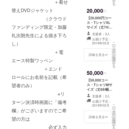
＋着せ
す
きません。
ンディング限
る
ズ（丈71/幅
入力をお願いい
また会社名・団
定・加藤礼次朗
52.5/袖丈20.5）
たしま
20,000
替えDVDジャケット
体名はお断りさ
先生による描き
円
＋電エースポス
す。
せていただきま
下ろし） ※河
トカード（一本
【20,000円コー
（クラウド
す。 ＋第四胃袋
崎実監督直筆サ
木蛮描き下ろし
入力例：
ス・TシャツXL
ギアラCD ＋電
イン入り ＋電
ファンディング限定・加藤
イラスト）
「エンドクレ
サイズ（丈74/幅
エース×撃殺！宇
エース特製ワッ
ジット名前掲載
55/袖丈21.5）】
宙拳コラボオリ
ペン ＋エンド
支援者：3人
礼次朗先生による描き下ろ
希望・名前〇〇
本編DVDを進呈
ジナルTシャツ
ロールにお名前
お届け予定：
〇〇」 ニッ
＋特別メイキン
こ
し）
(破李拳竜描き下
を記載（希望者
2018年03月
の
クネームでもか
グDVD ＋着せ替
リ
ろしイラスト)
のみ） ※リター
タ
まいませんが著
えDVDジャケッ
＋電
ー
《Tシャツサイ
ン決済時画面に
ン
作権を侵害する
ト （クラウド
詳細を見る
を
ズ》
「備考欄」がご
選
ものや公序良俗
ファンディング
エース特製ワッペン
択
XLサイズ（丈
ざいますのでご
す
に反するお
限定・加藤礼次
る
74/幅55/袖丈
希望の方は 必ず
＋エンド
名前はお受けで
朗先生による描
21.5） ＋電エー
入力をお願いい
50,000
きません。
き下ろし） ※
円
スポストカード
たしま
ロールにお名前を記載（希
また会社名・団
河崎実監督直筆
（一本木蛮描き
す。
【50,000コー
体名はお断りさ
サイン入り ＋電
下ろしイラス
ス・TシャツMサ
望者のみ）
せていただきま
エース特製ワッ
ト）
入力例：
イズ（丈68/幅
す。 ＋第四胃袋
ペン ＋エンド
※リ
「エンドクレ
50/袖丈19.5）】
ギアラCD ＋電
ロールにお名前
支援者：2人
ジット名前掲載
本編DVDを進呈
エース×撃殺！宇
を記載（希望者
お届け予定：
ターン決済時画面に「備考
希望・名前〇〇
＋特別メイキン
こ
宙拳コラボオリ
のみ） ※リター
2018年03月
の
〇〇」
グDVD ＋着せ替
リ
欄」がございますのでご希
ジナルTシャツ
ン決済時画面に
タ
ニックネームで
えDVDジャケッ
ー
(破李拳竜描き下
「備考欄」がご
ン
もかまいません
ト （クラウド
詳細を見る
望の方は
を
ろしイラスト)
ざいますのでご
選
が著作権を侵害
ファンディング
択
《Tシャツサイ
希望の方は 必ず
す
するものや公序
限定・加藤礼次
必ず入力
る
ズ》
入力をお願いい