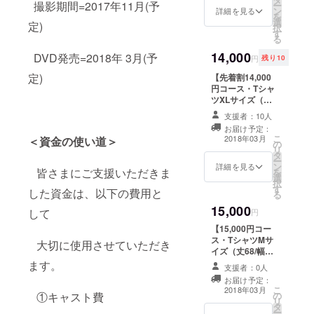
前を記載（希望
せていただきま
撮影期間=2017年11月(予
ー
ン
入いただけま
詳細を見る
者のみ） ※リ
す。 ＋第四胃袋
を
選
す。 本編DVDを
ターン決済時画
定)
ギアラCD
択
す
進呈 ＋特別メイ
面に「備考欄」
る
キングDVD ＋着
がございますの
14,000
せ替えDVDジャ
DVD発売=2018年 3月(予
でご希望の方は
円
残り10
ケット （クラウ
必ず入力をお
定)
【先着割14,000
ドファンディン
願いいたしま
円コース・Tシャ
グ限定・加藤礼
す。
ツXLサイズ（丈
次朗先生による
74/幅55/袖丈
描き下ろし） ＋
入力例：
支援者：10人
21.5）×限定
電エース特製
「エンドクレ
お届け予定：
20】 15,000円
ワッペン ＋エン
ジット名前掲載
こ
2018年03月
＜資金の使い道＞
の
のリターンを
ドロールにお名
希望・名前〇〇
リ
タ
14,000円でご購
前を記載（希望
〇〇」 ニッ
ー
ン
入いただけま
詳細を見る
者のみ） ※リ
クネームでもか
皆さまにご支援いただきま
を
選
す。 本編DVDを
ターン決済時画
まいませんが著
択
す
進呈 ＋特別メイ
面に「備考欄」
した資金は、以下の費用と
作権を侵害する
る
キングDVD ＋着
がございますの
ものや公序良俗
15,000
せ替えDVDジャ
して
円
でご希望の方は
に反するお
ケット （クラウ
入力例：
名前はお受けで
【15,000円コー
ドファンディン
「エンドクレ
きません。
ス・TシャツMサ
大切に使用させていただき
グ限定・加藤礼
ジット名前掲載
また会社名・団
イズ（丈68/幅
次朗先生による
希望・名前〇〇
体名はお断りさ
50/袖丈19.5）】
ます。
描き下ろし） ＋
支援者：0人
〇〇」 ニッ
せていただきま
本編DVDを進呈
電エース特製
クネームでもか
お届け予定：
す。 ＋第四胃袋
＋特別メイキン
こ
ワッペン ＋エン
2018年03月
まいませんが著
ギアラCD ＋電
の
①キャスト費
グDVD ＋着せ替
リ
ドロールにお名
作権を侵害する
エース×撃殺！宇
タ
えDVDジャケッ
ー
前を記載（希望
ものや公序良俗