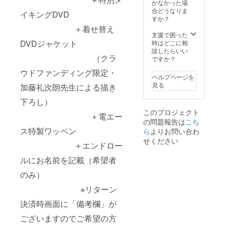
かなかった場
ソングを 作詞作
また会社名・団
52.5/袖丈20.5）
合どうなりま
曲、製作 ＋還暦
体名はお断りさ
イキングDVD
＋電エースポス
すか？
記念「電エース
せていただきま
トカード（一本
60」バッジ
す。 ＋第四胃袋
＋着せ替え
木蛮描き下ろし
支援で困った
ギアラCD ＋電
イラスト） ※
DVDジャケット
時はどこに相
エース×撃殺！宇
河崎実監督直筆
談したらいい
宙拳コラボオリ
サイン入り ＋完
（クラ
ですか？
ジナルTシャツ
成披露上映イベ
(破李拳竜描き下
ントご招待
ウドファンディング限定・
ろしイラスト)
ヘルプページを
（2018年3月開
《Tシャツサイ
見る
加藤礼次朗先生による描き
催予定） ＋第四
ズ》 XLサイ
胃袋ギアラがあ
ズ（丈74/幅55/
下ろし）
なたのためにオ
袖丈21.5） ＋電
このプロジェクト
リジナルソング
＋電エー
エースポスト
を 作詞作曲、製
の問題報告は
こち
カード（一本木
作 ＋還暦記念
ス特製ワッペン
ら
よりお問い合わ
蛮描き下ろしイ
「電エース60」
ラスト） ※河
せください
バッジ
＋エンドロー
崎実監督直筆サ
イン入り ＋完成
ルにお名前を記載（希望者
披露上映イベン
トご招待（2018
のみ）
年3月開催予定）
＋第四胃袋ギア
※リターン
ラがあなたのた
決済時画面に「備考欄」が
めにオリジナル
ソングを 作詞作
ございますのでご希望の方
曲、製作 ＋還暦