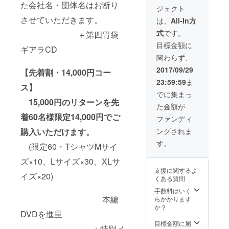
きません。
き下ろし） ※
た会社名・団体名はお断り
ください 《T
たしま
ジェクト
また会社名・団
河崎実監督直筆
シャツサイズ》
す。
させていただきます。
体名はお断りさ
サイン入り ＋電
は、
All-In方
XLサイズ
せていただきま
エース特製ワッ
（丈74/幅55/袖
入力例：
式
です。
＋第四胃袋
す。 ＋第四胃袋
ペン ＋エンド
丈21.5） ＋電
「エンドクレ
ギアラCD ＋電
ロールにお名前
目標金額に
エースポスト
ジット名前掲載
ギアラCD
エース×撃殺！宇
を記載（希望者
カード（一本木
希望・名前〇〇
関わらず、
宙拳コラボオリ
のみ） ※リター
蛮描き下ろしイ
〇〇」 ニッ
ジナルTシャツ
ン決済時画面に
2017/09/29
【先着割・14,000円コー
ラスト） ※河
クネームでもか
(破李拳竜描き下
「備考欄」がご
崎実監督直筆サ
まいませんが著
23:59:59
ま
ろしイラスト)
ざいますのでご
ス】
イン入り ＋完成
作権を侵害する
《Tシャツサイ
希望の方は 必ず
でに集まっ
披露上映イベン
ものや公序良俗
15,000円のリターンを先
ズ》
入力をお願いい
トご招待（2018
に反するお
た金額が
Mサイズ
たしま
年3月開催予定）
名前はお受けで
着60名様限定14,000円でご
（丈68/幅50/袖
す。
ファンディ
きません。
丈19.5） ＋電
また会社名・団
ングされま
購入いただけます。
エースポスト
入力例：
体名はお断りさ
カード（一本木
「エンドクレ
す。
(限定60・TシャツMサイ
せていただきま
蛮描き下ろしイ
ジット名前掲載
す。 ＋第四胃袋
ラスト） ※河
希望・名前〇〇
ズ×10、Lサイズ×30、XLサ
ギアラCD ＋電
崎実監督直筆サ
〇〇」 ニッ
支援に関するよ
エース×撃殺！宇
イン入り ＋完成
クネームでもか
イズ×20)
くある質問
宙拳コラボオリ
披露上映イベン
まいませんが著
ジナルTシャツ
手数料はいく
トご招待（2018
作権を侵害する
(破李拳竜描き下
本編
らかかります
年3月開催予定）
ものや公序良俗
ろしイラスト)
か？
＋第四胃袋ギア
に反するお
《Tシャツサイ
DVDを進呈
ラがあなたのた
名前はお受けで
ズ》 Ｌサイ
目標金額に届
めにオリジナル
きません。
＋特別メ
ズ（丈71/幅