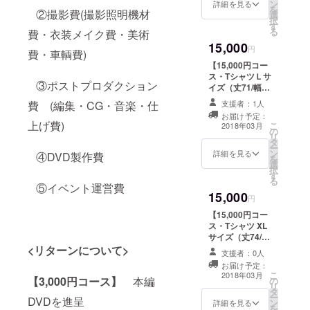
宙拳コラボオリ
ン
ト （クラウド
詳細を見る
を
者のみ） ※リ
に反するお
ジナルTシャツ
②撮影費(撮影照明機材
選
ファンディング
択
ターン決済時画
名前はお受けで
(破李拳竜描き下
す
限定・加藤礼次
る
面に「備考欄」
費・衣装メイク費・美術
きません。
ろしイラスト)
朗先生による描
がございますの
また会社名・団
15,000
《Tシャツサイ
き下ろし） ＋電
円
費・車輌費)
でご希望の方は
体名はお断りさ
ズ》
エース特製ワッ
必ず入力をお願
【15,000円コー
せていただきま
Mサイズ（丈68/
ペン ＋エンド
いいたしま
ス・TシャツＬサ
す。 ＋第四胃袋
幅50/袖丈19.5）
ロールにお名前
③ポストプロダクション
す。
イズ（丈71/幅
ギアラCD ＋電
＋電エースポス
を記載（希望者
52.5/袖丈
エース×撃殺！宇
トカード（一本
のみ） ※リター
支援者：1人
費 (編集・CG・音楽・仕
入力例：
20.5）】 本編
宙拳コラボオリ
木蛮描き下ろし
ン決済時画面に
お届け予定：
「エンドクレ
DVDを進呈 ＋特
ジナルTシャツ
イラスト）
上げ費)
こ
「備考欄」がご
2018年03月
の
ジット名前掲載
別メイキング
(破李拳竜描き下
リ
ざいますのでご
タ
希望・名前〇〇
DVD ＋着せ替え
ろしイラスト)
ー
希望の方は 必ず
ン
〇〇」 ニッ
DVDジャケット
詳細を見る
《Tシャツサイ
④DVD製作費
を
入力をお願いい
選
クネームでもか
（クラウドファ
ズ》 Ｌサイ
択
たしま
す
まいませんが著
ンディング限
ズ（丈71/幅
る
す。
⑤イベント運営費
作権を侵害する
定・加藤礼次朗
52.5/袖丈20.5）
15,000
ものや公序良俗
先生による描き
円
＋電エースポス
入力例：
に反するお
下ろし） ＋電
トカード（一本
「エンドクレ
【15,000円コー
名前はお受けで
エース特製ワッ
木蛮描き下ろし
ジット名前掲載
ス・Tシャツ XL
きません。
ペン ＋エンド
イラスト）
希望・名前〇〇
サイズ（丈74/幅
また会社名・団
ロールにお名前
〇〇」 ニッ
55/袖丈21.5）】
<リターンについて>
体名はお断りさ
を記載（希望者
支援者：0人
クネームでもか
本編DVDを進呈
せていただきま
のみ） ※リター
お届け予定：
まいませんが著
＋特別メイキン
こ
す。 ＋第四胃袋
ン決済時画面に
2018年03月
【3,000円コース】
本編
の
作権を侵害する
グDVD ＋着せ替
リ
ギアラCD ＋電
「備考欄」がご
タ
ものや公序良俗
えDVDジャケッ
ー
エース×撃殺！宇
ざいますのでご
DVDを進呈
ン
に反するお
ト （クラウド
詳細を見る
を
宙拳コラボオリ
希望の方は 必ず