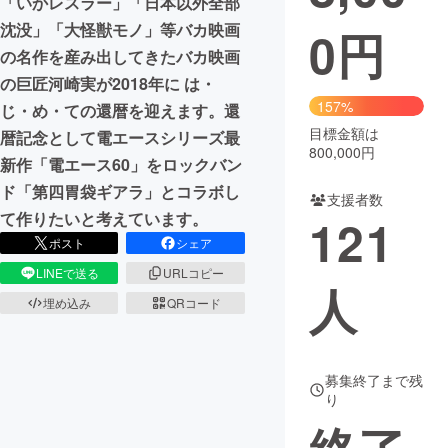
「いかレスラー」「日本以外全部
沈没」「大怪獣モノ」等バカ映画
0
円
まちづくり・地域活性化
の名作を産み出してきたバカ映画
の巨匠河崎実が2018年に は・
CAMPFIRE for Social Good
CAMPFIRE Creation
157%
じ・め・ての還暦を迎えます。還
CAMPFIREふるさと納税
machi-ya
コミュニティ
目標金額は
暦記念として電エースシリーズ最
800,000円
新作「電エース60」をロックバン
ド「第四胃袋ギアラ」とコラボし
支援者数
て作りたいと考えています。
121
ポスト
シェア
LINEで送る
URLコピー
人
埋め込み
QRコード
募集終了まで残
り