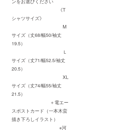
ンをお選びください
《T
シャツサイズ》
M
サイズ（丈68/幅50/袖丈
19.5）
Ｌ
サイズ（丈71/幅52.5/袖丈
20.5）
XL
サイズ（丈74/幅55/袖丈
21.5）
＋電エー
スポストカード（一本木蛮
描き下ろしイラスト）
※河