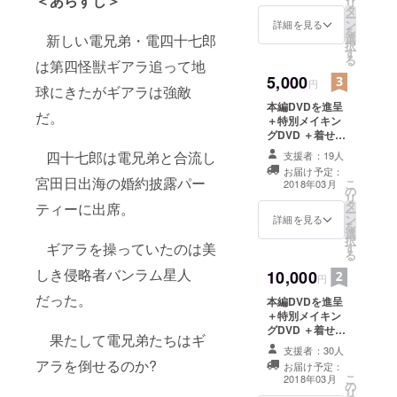
＜あらすじ＞
リ
タ
ー
ン
詳細を見る
を
選
新しい電兄弟・電四十七郎
択
す
る
は第四怪獣ギアラ追って地
5,000
円
球にきたがギアラは強敵
本編DVDを進呈
だ。
＋特別メイキン
グDVD ＋着せ替
えDVDジャケッ
四十七郎は電兄弟と合流し
支援者：19人
ト （クラウド
お届け予定：
ファンディング
宮田日出海の婚約披露パー
こ
2018年03月
の
限定・加藤礼次
リ
タ
朗先生による描
ティーに出席。
ー
ン
き下ろし）
詳細を見る
を
選
択
ギアラを操っていたのは美
す
る
しき侵略者バンラム星人
10,000
円
だった。
本編DVDを進呈
＋特別メイキン
グDVD ＋着せ替
果たして電兄弟たちはギ
えDVDジャケッ
支援者：30人
ト （クラウド
アラを倒せるのか?
お届け予定：
ファンディング
こ
2018年03月
の
限定・加藤礼次
リ