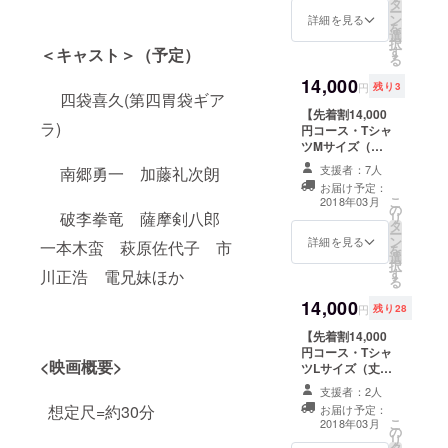
タ
朗先生による描
ー
ン
き下ろし） ＋電
詳細を見る
を
選
エース特製ワッ
択
す
ペン ＋エンド
＜キャスト＞（予定）
る
ロールにお名前
14,000
を記載（希望者
円
残り3
四袋喜久(第四胃袋ギア
のみ） ※リター
【先着割14,000
ン決済時画面に
ラ)
円コース・Tシャ
「備考欄」がご
ツMサイズ（丈
ざいますのでご
68/幅50/袖丈
希望の方は 必ず
支援者：7人
南郷勇一 加藤礼次朗
19.5）×限定
入力をお願いい
お届け予定：
10】 15,000円
たしま
こ
2018年03月
の
のリターンを
す。
破李拳竜 薩摩剣八郎
リ
タ
14,000円でご購
ー
ン
入いただけま
詳細を見る
入力例：「エン
一本木蛮 萩原佐代子 市
を
選
す。 本編DVDを
ドクレジット名
択
す
進呈 ＋特別メイ
川正浩 電兄妹ほか
前掲載希望・名
る
キングDVD ＋着
前〇〇〇〇」
14,000
せ替えDVDジャ
ニックネームで
円
残り28
ケット （クラウ
もかまいません
【先着割14,000
ドファンディン
が著作権を侵害
円コース・Tシャ
グ限定・加藤礼
するものや公序
<映画概要>
ツLサイズ（丈
次朗先生による
良俗 に反する
71/幅52.5/袖丈
描き下ろし） ＋
お名前はお受け
支援者：2人
20.5）×限定
電エース特製
できません。
想定尺=約30分
お届け予定：
30】 15,000円
ワッペン ＋エン
また会社名・団
こ
2018年03月
の
のリターンを
ドロールにお名
体名はお断りさ
リ
タ
14,000円でご購