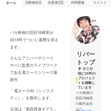
活動報告
支援者
仲間募集
コメント
ホーム
6
99+
バカ映画の巨匠河崎実が
2018年でついに還暦を迎え
ます。
リバー
そんなアニバーサリーイ
トップ
ヤーに監督のライフワーク
東京都
である電エースシリーズ最
他に24件の
プロジェク
新作
トを掲載し
ています
「電エース60（シックス
バカ映画の
ティ）」を製作します。
巨匠河崎実
の製作会社
主演は「第四胃袋ギアラ」
です。
http://rivertop.co.jp/