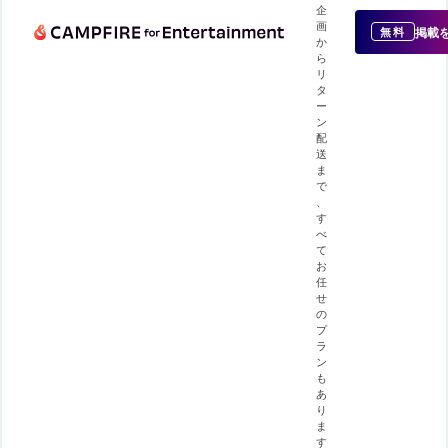
企
画
掲載
無料
か
ら
リ
タ
ー
ン
配
送
ま
で
、
す
べ
て
お
任
せ
の
プ
ラ
ン
も
あ
り
ま
す