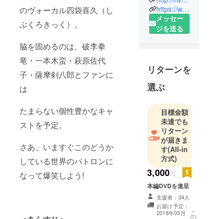
https://www.youtube.com/@rivertopinfo
のヴォーカル四袋喜久（し
メッセー
ぶくろきっく）。
ジを送る
脇を固めるのは、破李拳
竜・一本木蛮・萩原佐代
リターンを
子・薩摩剣八郎とファンに
選ぶ
は
たまらない個性豊かなキャ
目標金額
未達でも
ストを予定。
リターン
が届きま
さあ、いますぐこのどうか
す
(All-in
方式)
している世界のパトロンに
3,000
円
なって爆笑しよう!
本編DVDを進呈
支援者：34人
お届け予定：
こ
2018年03月
の