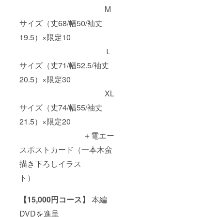
M
サイズ（丈68/幅50/袖丈
19.5）×限定10
Ｌ
サイズ（丈71/幅52.5/袖丈
20.5）×限定30
XL
サイズ（丈74/幅55/袖丈
21.5）×限定20
＋電エー
スポストカード（一本木蛮
描き下ろしイラス
ト）
【15,000円コース】
本編
DVDを進呈