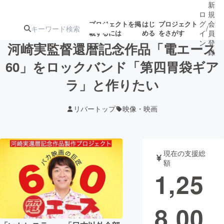
新
ロ
規
グ
会
プロジェクトを掲
はじ
プロジェクト
/
載するには
める
をさがす
イ
員
ン
登
河崎実監督還暦記念作品「電エース
録
60」をロックバンド「第四胃袋ギア
ラ」と作りたい
人気のプロ
注目のリ
注目の新着プロ
募集終了が近いプ
もうすぐ公開
ジェクト
ターン
ジェクト
ロジェクト
されます
リバートップ
映像・映画
アート・写真
音楽
現在の支援総
テクノロジー・ガジェット
ゲーム・サ
額
1,25
映像・映画
書籍・雑誌
8,00
ビジネス・起業
チャレンジ