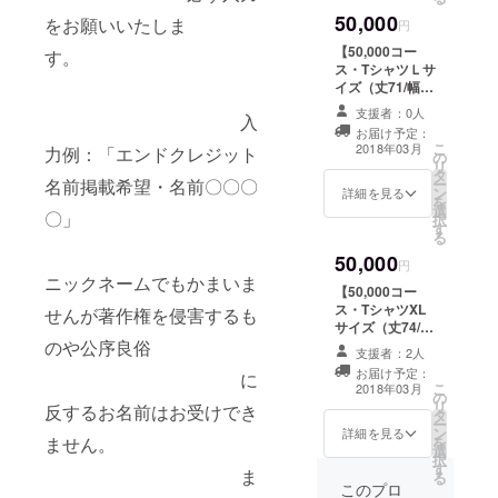
良俗 に反
朗先生による描
Mサイズ
たしま
50,000
をお願いいたしま
するお名前はお
き下ろし） ※
円
（丈68/幅50/袖
す。
受けできませ
河崎実監督直筆
丈19.5） ＋電
【50,000コー
す。
ん。 また
サイン入り ＋電
エースポスト
入力例：
ス・TシャツＬサ
会社名・団体名
エース特製ワッ
カード（一本木
「エンドクレ
イズ（丈71/幅
はお断りさせて
ペン ＋エンド
蛮描き下ろしイ
ジット名前掲載
52.5/袖丈
いただきます。
ロールにお名前
支援者：0人
入
ラスト） ※河
希望・名前〇〇
20.5）】 本編
＋第四胃袋ギア
を記載（希望者
お届け予定：
崎実監督直筆サ
〇〇」 ニッ
DVDを進呈 ＋特
こ
ラCD ＋電エー
のみ） ※リター
2018年03月
力例：「エンドクレジット
の
イン入り ＋完成
クネームでもか
別メイキング
リ
ス×撃殺！宇宙拳
ン決済時画面に
タ
披露上映イベン
まいませんが著
DVD ＋着せ替え
ー
名前掲載希望・名前〇〇〇
コラボオリジナ
「備考欄」がご
ン
トご招待（2018
作権を侵害する
DVDジャケット
詳細を見る
を
ルTシャツ (破李
ざいますのでご
選
年3月開催予定）
ものや公序良俗
（クラウドファ
〇」
択
拳竜描き下ろし
希望の方は 必ず
す
に反するお
ンディング限
る
イラスト) 《T
入力をお願いい
名前はお受けで
定・加藤礼次朗
シャツサイ
たしま
50,000
きません。
先生による描き
円
ズ》
す。
ニックネームでもかまいま
また会社名・団
下ろし） ※河
Ｌサイズ
【50,000コー
体名はお断りさ
崎実監督直筆サ
（丈71/幅52.5/
入力例：
ス・TシャツXL
せんが著作権を侵害するも
せていただきま
イン入り ＋電
袖丈20.5） ＋電
「エンドクレ
サイズ（丈74/幅
す。 ＋第四胃袋
エース特製ワッ
エースポスト
ジット名前掲載
55/袖丈21.5）】
のや公序良俗
ギアラCD ＋電
ペン ＋エンド
支援者：2人
カード（一本木
希望・名前〇〇
本編DVDを進呈
エース×撃殺！宇
ロールにお名前
お届け予定：
に
蛮描き下ろしイ
〇〇」 ニッ
＋特別メイキン
こ
宙拳コラボオリ
を記載（希望者
2018年03月
の
ラスト） ※河
クネームでもか
グDVD ＋着せ替
リ
ジナルTシャツ
のみ） ※リター
反するお名前はお受けでき
タ
崎実監督直筆サ
まいませんが著
えDVDジャケッ
ー
(破李拳竜描き下
ン決済時画面に
ン
イン入り ＋完成
作権を侵害する
ト （クラウド
詳細を見る
を
ません。
ろしイラスト)
「備考欄」がご
選
披露上映イベン
ものや公序良俗
ファンディング
択
※ご希望のTシャ
ざいますのでご
す
トご招待（2018
に反するお
限定・加藤礼次
ま
る
ツサイズのリ
希望の方は 必ず
年3月開催予定）
名前はお受けで
朗先生による描
このプロ
ターンをお選び
入力をお願いい