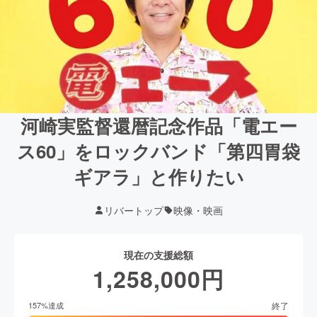
河崎実監督還暦記念作品「電エー
ス60」をロックバンド「第四胃袋
ギアラ」と作りたい
リバートップ
映像・映画
現在の支援総額
1,258,000
円
終了
157
%達成