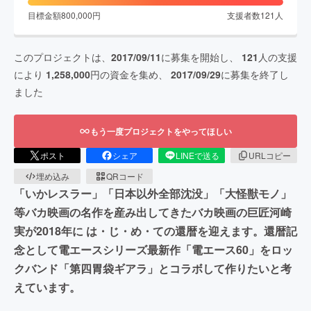
目標金額
800,000
円
支援者数
121
人
このプロジェクトは、
2017/09/11
に募集を開始し、
121
人の支援
により
1,258,000
円の資金を集め、
2017/09/29
に募集を終了し
ました
もう一度プロジェクトをやってほしい
ポスト
シェア
LINEで送る
URLコピー
埋め込み
QRコード
「いかレスラー」「日本以外全部沈没」「大怪獣モノ」
等バカ映画の名作を産み出してきたバカ映画の巨匠河崎
実が2018年に は・じ・め・ての還暦を迎えます。還暦記
念として電エースシリーズ最新作「電エース60」をロッ
クバンド「第四胃袋ギアラ」とコラボして作りたいと考
えています。