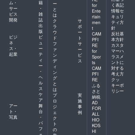
ム・
籍
ー
く表記
for
サー
・
と
情報セ
Ente
ビス
雑
は
キュリ
rtain
開発
誌
ク
サ
ティ方
men
出
ラ
ポ
針
t
版
ウ
ー
反社基
CAM
ビジ
ビ
ド
ト
本方針
PFI
ネ
ュ
フ
サ
カスタ
RE
ス・
ー
ァ
ー
マーハ
for
起業
テ
ン
ビ
ラスメ
Spor
ィ
デ
ス
ントに
ts
ー
ィ
対する
CAM
・
ン
考え方
PFI
ヘ
グ
クッ
RE
ル
と
キーポ
ふる
ス
は
リシー
さと
ケ
プ
実
納税
ア
ロ
施
AD
アー
舞
ジ
事
FOR
ト・
台
ェ
例
ALL
写真
・
ク
HIO
パ
ト
KOS
フ
の
HI
ォ
作