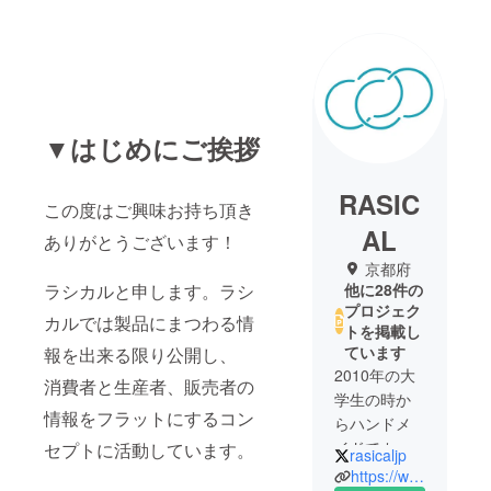
▼はじめにご挨拶
RASIC
この度はご興味お持ち頂き
AL
ありがとうございます！
京都府
ラシカルと申します。ラシ
他に28件の
プロジェク
カルでは製品にまつわる情
トを掲載し
ています
報を出来る限り公開し、
2010年の大
消費者と生産者、販売者の
学生の時か
情報をフラットにするコン
らハンドメ
イドでカー
セプトに活動しています。
rasicaljp
用品を作っ
https://www.rasical.com