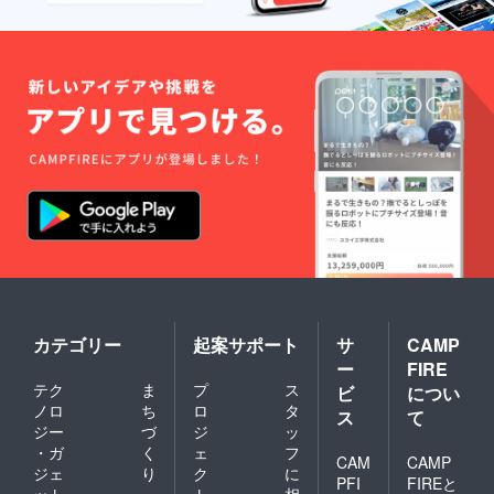
カテゴリー
起案サポート
サ
CAMP
ー
FIRE
テク
ま
プ
ス
ビ
につい
ノロ
ち
ロ
タ
ス
て
ジー
づ
ジ
ッ
・ガ
く
ェ
フ
CAM
CAMP
ジェ
り
ク
に
PFI
FIREと
ット
・
ト
相