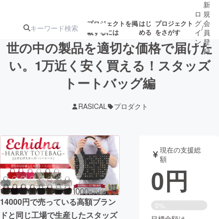
新
ロ
規
グ
会
プロジェクトを掲
はじ
プロジェクト
/
載するには
める
をさがす
イ
員
ン
登
世の中の製品を適切な価格で届けた
録
い。1万近く安く買える！スタッズ
トートバッグ編
人気のプロ
注目のリ
注目の新着プロ
募集終了が近いプ
もうすぐ公開
ジェクト
ターン
ジェクト
ロジェクト
されます
RASICAL
プロダクト
アート・写真
音楽
現在の支援総
テクノロジー・ガジェット
ゲーム・サ
額
0
円
映像・映画
書籍・雑誌
14000円で売っている高額ブラン
0%
ビジネス・起業
チャレンジ
ドと同じ工場で生産したスタッズ
目標金額は