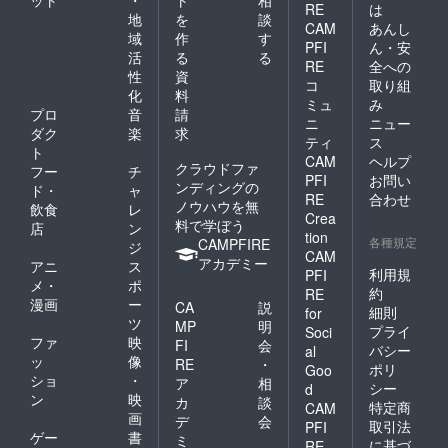
RE
は
地
を
談
CAM
あんし
域
作
す
PFI
ん・安
活
る
る
RE
全への
性
資
コ
取り組
化
料
ミュ
み
プロ
音
請
ニ
ニュー
ダク
楽
求
ティ
ス
ト
CAM
ヘルプ
クラウドファ
フー
チ
PFI
お問い
ンディングの
ド・
ャ
RE
合わせ
ノウハウを無
飲食
レ
Crea
料で学ぼう
店
ン
tion
各種規定
CAMPFIRE
ジ
CAM
アカデミー
アニ
ス
利用規
PFI
メ・
ポ
約
RE
漫画
ー
CA
説
細則
for
ツ
MP
明
プライ
Soci
ファ
映
FI
会
バシー
al
ッ
像
RE
・
ポリ
Goo
ショ
・
ア
相
シー
d
ン
映
カ
談
特定商
CAM
画
デ
会
取引法
PFI
ゲー
書
ミ
に基づ
RE