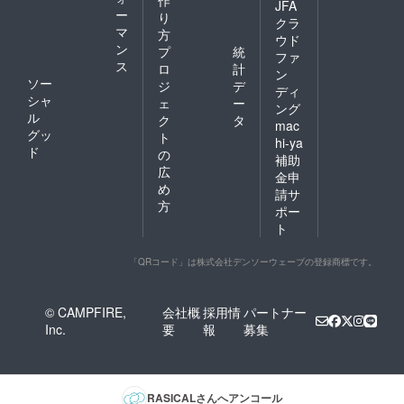
JFA
ー
り
クラ
マ
方
ウド
ン
プ
統
ファ
ス
ロ
計
ン
ソー
ジ
デ
ディ
シャ
ェ
ー
ング
ル
ク
タ
mac
グッ
ト
hi-ya
ド
の
補助
広
金申
め
請サ
方
ポー
ト
「QRコード」は株式会社デンソーウェーブの登録商標です。
© CAMPFIRE,
会社概
採用情
パートナー
Inc.
要
報
募集
RASICAL
さんへアンコール