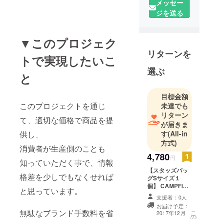
て販売して
メッセー
おりまし
ジを送る
た。 その
後、2013年
▼このプロジェク
に車向けの
リターンを
ラッピング
トで実現したいこ
フィルムブ
選ぶ
と
ランド
「HAPPYKR
目標金額
EUZ」を立
このプロジェクトを通じ
未達でも
ち上げまし
リターン
て、適切な価格で商品を提
た。 この事
が届きま
業がきっか
供し、
す
(All-in
けで何度も
方式)
消費者が生産側のことも
中国に通う
4,780
円
知っていただく事で、情報
ことにな
【スタッズバッ
り、2014年
格差を少しでもなくせれば
グSサイズ１
にはそのブ
個】 CAMPFIRE
と思っています。
限定超早割プラ
ランドが車
支援者：0人
ン！！ 34種類の
業界では有
お届け予定：
Sサイズからご
無駄なブランド手数料を省
こ
2017年12月
名になりま
の
希望のカラーを