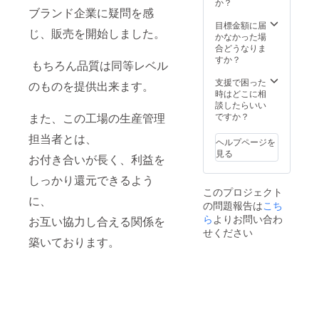
か？
ブランド企業に疑問を感
目標金額に届
じ、販売を開始しました。
かなかった場
合どうなりま
すか？
もちろん品質は同等レベル
支援で困った
のものを提供出来ます。
時はどこに相
談したらいい
また、この工場の生産管理
ですか？
担当者とは、
ヘルプページを
見る
お付き合いが長く、利益を
しっかり還元できるよう
このプロジェクト
に、
の問題報告は
こち
ら
よりお問い合わ
お互い協力し合える関係を
せください
築いております。