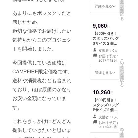
タ
お選びいただけ
行っていま
ー
ン
ます！
詳細を見る
を
す。
選
あまりにもボッタクリだと
択
す
る
感じたため、
9,060
円
適切な価格でお届けしたい
【500円引き！
スタッズバッグ
気持ちからこのプロジェク
Sサイズ２個
トを開始しました。
セット】
支援者：0人
CAMPFIRE限定
お届け予定：
超早割プラ
こ
2017年12月
今回提供している価格は
の
ン！！ 34種類の
リ
タ
Sサイズからご
ー
CAMPFIRE限定価格です。
ン
希望のカラーを
詳細を見る
を
選
お選びいただけ
送料や消費税なども含まれ
択
す
ます！
る
ており、ほぼ原価のかなり
10,260
円
お安い金額になっていま
【500円引き！
スタッズバッグ
す。
Pサイズ２個
セット】
支援者：0人
CAMPFIRE限定
これをきっかけにどんどん
お届け予定：
超早割プラ
こ
2017年12月
提供していきたいと思いま
の
ン！！ 22種類の
リ
タ
Pサイズからご
ー