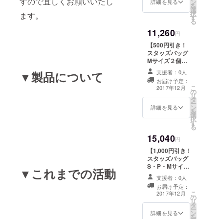
すので宜しくお願いいたし
ン
希望のカラーを
詳細を見る
を
選
お選びいただけ
択
ます。
す
ます！
る
11,260
円
【500円引き！
スタッズバッグ
Mサイズ２個
セット】
支援者：0人
▼製品について
CAMPFIRE限定
お届け予定：
超早割プラ
こ
2017年12月
の
ン！！ 23種類の
リ
タ
Mサイズからご
ー
ン
希望のカラーを
詳細を見る
を
選
お選びいただけ
択
す
ます！
る
15,040
円
【1,000円引き！
スタッズバッグ
S・P・Mサイズ
▼これまでの活動
各１個セット】
支援者：0人
CAMPFIRE限定
お届け予定：
超早割プラ
こ
2017年12月
の
ン！！ 34種類の
リ
タ
Sサイズ 22種類
ー
ン
のPサイズ 23種
詳細を見る
を