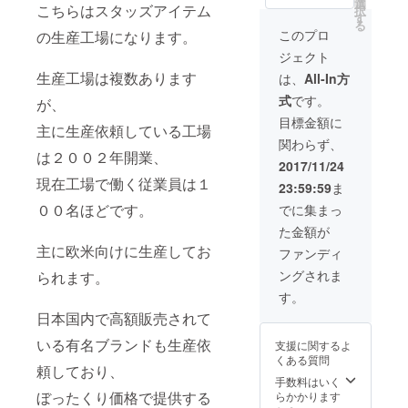
選
類のMサイズ か
こちらはスタッズアイテム
択
す
らご希望のカ
る
ラーをお選びい
このプロ
の生産工場になります。
ただけます！
ジェクト
生産工場は複数あります
は、
All-In方
式
です。
が、
目標金額に
主に生産依頼している工場
関わらず、
は２００２年開業、
2017/11/24
現在工場で働く従業員は１
23:59:59
ま
００名ほどです。
でに集まっ
た金額が
主に欧米向けに生産してお
ファンディ
ングされま
られます。
す。
日本国内で高額販売されて
いる有名ブランドも生産依
支援に関するよ
くある質問
頼しており、
手数料はいく
ぼったくり価格で提供する
らかかります