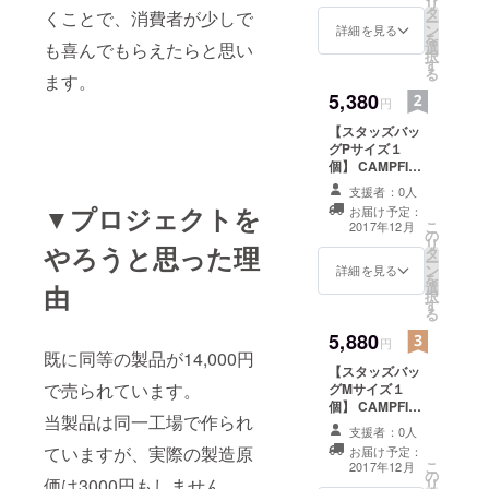
リ
タ
お選びいただけ
くことで、消費者が少しで
した。 2015
ー
ン
ます！
詳細を見る
を
年にはブラ
も喜んでもらえたらと思い
選
択
す
ンド事業を
る
ます。
売却しまし
5,380
円
た。今では
【スタッズバッ
オートバッ
グPサイズ１
クス等多数
個】 CAMPFIRE
限定超早割プラ
の大手カー
支援者：0人
ン！！ 22種類の
▼プロジェクトを
用品店で販
お届け予定：
Pサイズからご
こ
2017年12月
売されてい
の
希望のカラーを
リ
やろうと思った理
タ
お選びいただけ
ます。 昨年
ー
ン
ます！
詳細を見る
を
の2017年か
選
由
択
す
らは中国に
る
移住しまし
5,880
円
て、現在は
既に同等の製品が14,000円
【スタッズバッ
ワクワクす
で売られています。
グMサイズ１
るような新
個】 CAMPFIRE
当製品は同一工場で作られ
限定超早割プラ
製品開発を
支援者：0人
ン！！ 23種類の
ていますが、実際の製造原
行い、それ
お届け予定：
Mサイズからご
こ
2017年12月
らの販売を
の
希望のカラーを
価は3000円もしません。
リ