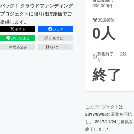
バッグ！ クラウドファンディング
500,000円
まちづくり・地域活性化
プロジェクトに限りほぼ原価でご
支援者数
提供します。
0
人
ポスト
シェア
CAMPFIRE for Social Good
CAMPFIRE Creation
LINEで送る
URLコピー
CAMPFIREふるさと納税
machi-ya
コミュニティ
埋め込み
QRコード
募集終了まで残
り
終了
このプロジェクトは、
2017/09/06
に募集を開始
し、
2017/11/24
に募集を
終了しました