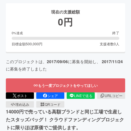
現在の支援総額
0
円
終了
0
%達成
目標金額
500,000
円
支援者数
0
人
このプロジェクトは、
2017/09/06
に募集を開始し、
2017/11/24
に募集を終了しました
もう一度プロジェクトをやってほしい
ポスト
シェア
LINEで送る
URLコピー
埋め込み
QRコード
14000円で売っている高額ブランドと同じ工場で生産し
たスタッズバッグ！ クラウドファンディングプロジェク
トに限りほぼ原価でご提供します。